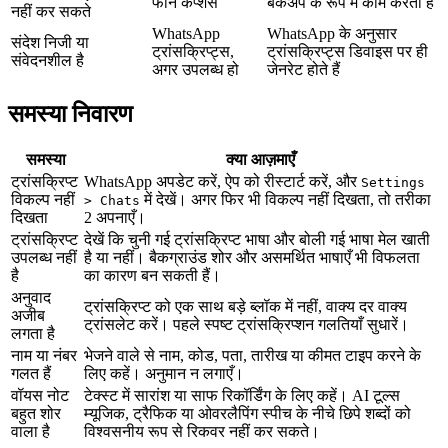
फोन कैप्शंस
बैकअप के रूप में काम करता है
नहीं कर सकते
WhatsApp
WhatsApp के अनुसार
संदेश निजी या
ट्रांसक्रिप्ट्स,
ट्रांसक्रिप्ट्स डिवाइस पर ही
संवेदनशील है
अगर उपलब्ध हो
जेनरेट होते हैं
समस्या निवारण
समस्या
क्या आज़माएँ
ट्रांसक्रिप्ट
WhatsApp अपडेट करें, ऐप को रीस्टार्ट करें, और
Settings
विकल्प नहीं
में देखें। अगर फिर भी विकल्प नहीं दिखता, तो तरीका
> Chats
दिखता
2 अपनाएँ।
ट्रांसक्रिप्ट
देखें कि चुनी गई ट्रांसक्रिप्ट भाषा और बोली गई भाषा मेल खाती
उपलब्ध नहीं
है या नहीं। बैकग्राउंड शोर और असमर्थित भाषाएँ भी विफलता
है
का कारण बन सकती हैं।
अनुवाद
ट्रांसक्रिप्ट को एक साथ बड़े ब्लॉक में नहीं, वाक्य दर वाक्य
अजीब
ट्रांसलेट करें। पहले स्पष्ट ट्रांसक्रिप्शन गलतियाँ सुधारें।
लगता है
नाम या नंबर
भेजने वाले से नाम, कोड, पता, तारीख या कीमत टाइप करने के
गलत हैं
लिए कहें। अनुमान न लगाएँ।
वॉयस नोट
टेक्स्ट में सारांश या साफ रिकॉर्डिंग के लिए कहें। AI टूल्स
बहुत शोर
म्यूजिक, ट्रैफिक या ओवरलैपिंग स्पीच के नीचे छिपे शब्दों को
वाला है
विश्वसनीय रूप से रिकवर नहीं कर सकते।