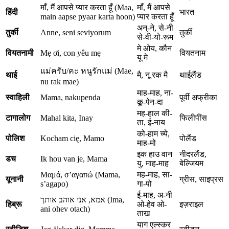
माँ, मैं आपसे प्यार करता हूँ (Maa,
माँ, मैं आपसे
हिंदी
भारत
main aapse pyaar karta hoon)
प्यार करता हूँ
अन्-ने, से-नी
तुर्की
Anne, seni seviyorum
तुर्की
से-वी-यो-रूम
मे ओय, कौन
वियतनामी
Mẹ ơi, con yêu mẹ
वियतनाम
यू मे
แม่ครับ/คะ หนูรักแม่ (Mae,
थाई
मै, नू रक मै
थाईलैंड
nu rak mae)
माह-माह, ना-
स्वाहिली
Mama, nakupenda
पूर्वी अफ्रीका
कू-पेन-दा
मह-हाल की-
टागालोग
Mahal kita, Inay
फिलीपींस
ता, ई-नाय
को-हाम च्ये,
पोलिश
Kocham cię, Mamo
पोलैंड
माह-मो
इक हाउ वान
नीदरलैंड,
डच
Ik hou van je, Mama
यु, माह-माह
बेल्जियम
Μαμά, σ’αγαπώ (Mama,
मह-माह, सा-
यूनानी
ग्रीस, साइप्रस
s’agapo)
गा-पो
ई-माह, अ-नी
אמא, אני אוהב אותך (Ima,
हिब्रू
ओ-हेव ओ-
इज़राइल
ani ohev otach)
ताख
याग एल्स्कर