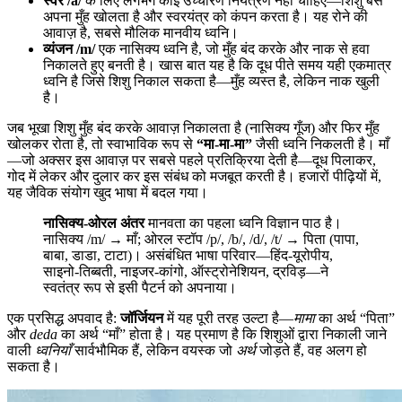
स्वर /a/
के लिए लगभग कोई उच्चारण नियंत्रण नहीं चाहिए—शिशु बस
अपना मुँह खोलता है और स्वरयंत्र को कंपन करता है। यह रोने की
आवाज़ है, सबसे मौलिक मानवीय ध्वनि।
व्यंजन /m/
एक नासिक्य ध्वनि है, जो मुँह बंद करके और नाक से हवा
निकालते हुए बनती है। खास बात यह है कि दूध पीते समय यही एकमात्र
ध्वनि है जिसे शिशु निकाल सकता है—मुँह व्यस्त है, लेकिन नाक खुली
है।
जब भूखा शिशु मुँह बंद करके आवाज़ निकालता है (नासिक्य गूँज) और फिर मुँह
खोलकर रोता है, तो स्वाभाविक रूप से
“मा-मा-मा”
जैसी ध्वनि निकलती है। माँ
—जो अक्सर इस आवाज़ पर सबसे पहले प्रतिक्रिया देती है—दूध पिलाकर,
गोद में लेकर और दुलार कर इस संबंध को मजबूत करती है। हजारों पीढ़ियों में,
यह जैविक संयोग खुद भाषा में बदल गया।
नासिक्य-ओरल अंतर
मानवता का पहला ध्वनि विज्ञान पाठ है।
नासिक्य /m/ → माँ; ओरल स्टॉप /p/, /b/, /d/, /t/ → पिता (पापा,
बाबा, डाडा, टाटा)। असंबंधित भाषा परिवार—हिंद-यूरोपीय,
साइनो-तिब्बती, नाइजर-कांगो, ऑस्ट्रोनेशियन, द्रविड़—ने
स्वतंत्र रूप से इसी पैटर्न को अपनाया।
एक प्रसिद्ध अपवाद है:
जॉर्जियन
में यह पूरी तरह उल्टा है—
मामा
का अर्थ “पिता”
और
deda
का अर्थ “माँ” होता है। यह प्रमाण है कि शिशुओं द्वारा निकाली जाने
वाली
ध्वनियाँ
सार्वभौमिक हैं, लेकिन वयस्क जो
अर्थ
जोड़ते हैं, वह अलग हो
सकता है।