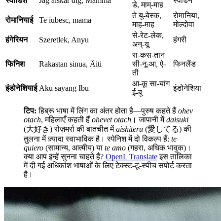
स्वीडिश
Jag älskar dig, Mamma
स्वीडन
डे, माम्-माह
ते यू-बेस्क,
रोमानिया,
रोमानियाई
Te iubesc, mama
माह-माह
मोल्दोवा
से-रेट-लेक,
हंगेरियन
Szeretlek, Anyu
हंगरी
अन्-यू
रा-कस-तान
फिनिश
Rakastan sinua, Äiti
सी-नू-आ, ऐ-
फिनलैंड
ती
आ-कू सा-यांग
इंडोनेशियाई
Aku sayang Ibu
इंडोनेशिया
ई-बू
टिप:
हिब्रू भाषा में लिंग का अंतर होता है—पुरुष कहते हैं
ohev
otach
, महिलाएँ कहती हैं
ohevet otach
। जापानी में
daisuki
(大好き) रोज़मर्रा की बातचीत में
aishiteru
(愛してる) की
तुलना में ज़्यादा स्वाभाविक है। स्पेनिश में दो विकल्प हैं:
te
quiero
(सामान्य, आत्मीय) या
te amo
(गहरा, अधिक भावुक)।
क्या आप इन्हें सुनना चाहते हैं?
OpenL Translate
इस तालिका
में दी गई अधिकांश भाषाओं के लिए टेक्स्ट-टू-स्पीच सपोर्ट करता
है।