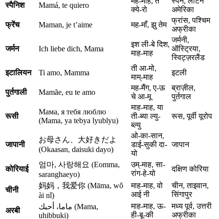
मह-माह, ते
स्पेन, लैटिन
स्पैनिश
Mamá, te quiero
क्ये-रो
अमेरिका
फ्रांस, पश्चिम
फ्रेंच
Maman, je t’aime
मह-माँ, झु तेम
अफ्रीका
जर्मनी,
इश ली-बे दिश,
जर्मन
Ich liebe dich, Mama
ऑस्ट्रिया,
माह-माह
स्विट्ज़रलैंड
ती आ-मो,
इटालियन
Ti amo, Mamma
इटली
माम्-माह
मह-मैंग, ए-ऊ
ब्राज़ील,
पुर्तगाली
Mamãe, eu te amo
चे आ-मू
पुर्तगाल
माह-माह, या
Мама, я тебя люблю
रूसी
ती-ब्या ल्यु-
रूस, पूर्वी यूरोप
(Mama, ya tebya lyublyu)
ब्ल्यु
ओ-का-सान,
お母さん、大好きだよ
जापानी
डाई-सुकी दा-
जापान
(Okaasan, daisuki dayo)
यो
엄마, 사랑해요 (Eomma,
उम्-माह, सा-
कोरियाई
दक्षिण कोरिया
रांग-हे-यो
saranghaeyo)
妈妈，我爱你 (Māma, wǒ
माह-माह, वो
चीन, ताइवान,
चीनी
आई नी
सिंगापुर
ài nǐ)
माह-माह, ऊ-
मध्य पूर्व, उत्तरी
ماما، أحبك (Mama,
अरबी
ही-बू-की
अफ्रीका
uhibbuki)