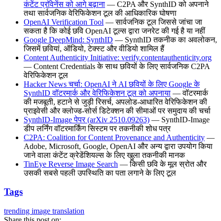
कंटेंट प्रॉवेनेंस को आगे बढ़ाना
— C2PA और SynthID को अपनाने
तथा सार्वजनिक वेरिफिकेशन टूल की आधिकारिक घोषणा
OpenAI Verification Tool
— सार्वजनिक टूल जिससे जांचा जा
सकता है कि कोई छवि OpenAI टूल्स द्वारा जनरेट की गई है या नहीं
Google DeepMind: SynthID
— SynthID तकनीक का अवलोकन,
जिसमें छवियां, ऑडियो, टेक्स्ट और वीडियो शामिल हैं
Content Authenticity Initiative: verify.contentauthenticity.org
— Content Credentials के साथ छवियों के लिए सार्वजनिक C2PA
वेरिफिकेशन टूल
Hacker News चर्चा: OpenAI ने AI छवियों के लिए Google के
SynthID वॉटरमार्क और वेरिफिकेशन टूल को अपनाया
— वॉटरमार्क
की मजबूती, हटाने से जुड़ी रिसर्च, अपलोड-आधारित वेरिफिकेशन की
प्राइवेसी और क्लोज्ड-सोर्स डिटेक्शन की सीमाओं पर समुदाय की चर्चा
SynthID-Image पेपर (arXiv 2510.09263)
— SynthID-Image
डीप लर्निंग वॉटरमार्किंग सिस्टम पर तकनीकी शोध पत्र
C2PA: Coalition for Content Provenance and Authenticity
—
Adobe, Microsoft, Google, OpenAI और अन्य द्वारा उपयोग किया
जाने वाला कंटेंट क्रेडेंशियल्स के लिए खुला तकनीकी मानक
TinEye Reverse Image Search
— किसी छवि के मूल स्रोत और
उसकी सबसे पहली उपस्थिति का पता लगाने के लिए टूल
Tags
trending
image translation
Share this post on: