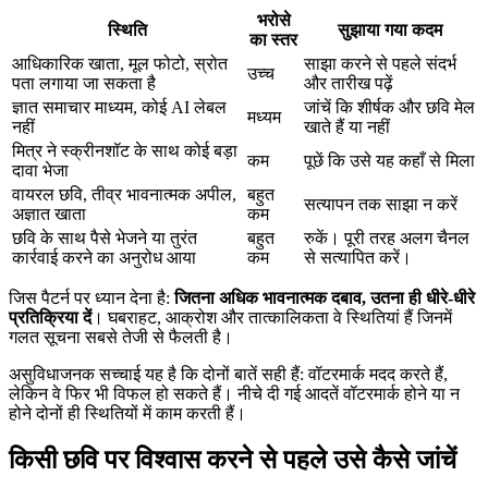
भरोसे
स्थिति
सुझाया गया कदम
का स्तर
आधिकारिक खाता, मूल फोटो, स्रोत
साझा करने से पहले संदर्भ
उच्च
पता लगाया जा सकता है
और तारीख पढ़ें
ज्ञात समाचार माध्यम, कोई AI लेबल
जांचें कि शीर्षक और छवि मेल
मध्यम
नहीं
खाते हैं या नहीं
मित्र ने स्क्रीनशॉट के साथ कोई बड़ा
कम
पूछें कि उसे यह कहाँ से मिला
दावा भेजा
वायरल छवि, तीव्र भावनात्मक अपील,
बहुत
सत्यापन तक साझा न करें
अज्ञात खाता
कम
छवि के साथ पैसे भेजने या तुरंत
बहुत
रुकें। पूरी तरह अलग चैनल
कार्रवाई करने का अनुरोध आया
कम
से सत्यापित करें।
जिस पैटर्न पर ध्यान देना है:
जितना अधिक भावनात्मक दबाव, उतना ही धीरे-धीरे
प्रतिक्रिया दें
। घबराहट, आक्रोश और तात्कालिकता वे स्थितियां हैं जिनमें
गलत सूचना सबसे तेजी से फैलती है।
असुविधाजनक सच्चाई यह है कि दोनों बातें सही हैं: वॉटरमार्क मदद करते हैं,
लेकिन वे फिर भी विफल हो सकते हैं। नीचे दी गई आदतें वॉटरमार्क होने या न
होने दोनों ही स्थितियों में काम करती हैं।
किसी छवि पर विश्वास करने से पहले उसे कैसे जांचें