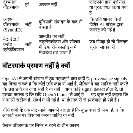
दृश्यमान
प्लेटफॉर्म द्वारा प्रोसेस
हां
अक्सर नहीं
वॉटरमार्क
या प्रकाशित किया गया
है
अदृश्य
कि छवि शायद किसी
बुनियादी संपादन के बाद भी
वॉटरमार्क
नहीं
विशेष AI मॉडल द्वारा
बचता है
(SynthID)
जनरेट की गई है
आमतौर पर नहीं —
मेटाडेटा /
स्क्रीनशॉट्स और सोशल
जब मौजूद हो तो विस्तृत
कंटेंट
नहीं
मीडिया री-अपलोड्स में
स्रोत जानकारी
क्रेडेंशियल्स
मेटाडेटा हट जाता है
वॉटरमार्क प्रमाण नहीं है क्यों
OpenAI ने अपनी घोषणा में एक महत्वपूर्ण बात कही है: provenance signals
यह दिखा सकते हैं कि कोई छवि कहां से आई है, लेकिन वे यह साबित नहीं करते
कि उस छवि का दावा सही है या नहीं। अगर कोई signal detect होता है, तो
इसका मतलब है कि छवि OpenAI tools से आई है — यह कुछ नहीं कहता कि
सामग्री सटीक है, संदर्भ में ली गई है, या ईमानदारी से इस्तेमाल हो रही है।
सीधे शब्दों में: एक वॉटरमार्क आपको बताता है कि कुछ कहां से आया है, न कि
आपको उस पर विश्वास करना चाहिए या नहीं।
केवल वॉटरमार्क पर निर्भर न रहने के तीन कारण: