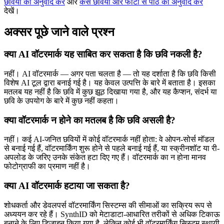
छवियों का अनुवाद करें
और
कैसे छवियों और फोटो से पाठ का अनुवाद करें
देखें।
अक्सर पूछे जाने वाले प्रश्न
क्या AI वॉटरमार्क यह साबित कर सकता है कि छवि नकली है?
नहीं। AI वॉटरमार्क — अगर पता चलता है — तो यह दर्शाता है कि छवि किसी
विशेष AI टूल द्वारा बनाई गई है। यह केवल उत्पत्ति के बारे में बताता है। इसका
मतलब यह नहीं है कि छवि में कुछ झूठ दिखाया गया है, और यह कैप्शन, संदर्भ या
छवि के उपयोग के बारे में कुछ नहीं कहता।
क्या वॉटरमार्क न होने का मतलब है कि छवि असली है?
नहीं। कई AI-जनित छवियों में कोई वॉटरमार्क नहीं होता: वे ओपन-सोर्स मॉडल
से बनाई गई हैं, वॉटरमार्किंग शुरू होने से पहले बनाई गई हैं, या स्क्रीनशॉट या री-
अपलोड के जरिए उनके संकेत हटा दिए गए हैं। वॉटरमार्क का न होना मानव
फोटोग्राफी का प्रमाण नहीं है।
क्या AI वॉटरमार्क हटाया जा सकता है?
शोधकर्ता और डेवलपर्स वॉटरमार्किंग सिस्टम्स की सीमाओं का सक्रिय रूप से
अध्ययन कर रहे हैं। SynthID को मेटाडाटा-आधारित तरीकों से अधिक टिकाऊ
बनाने के लिए डिज़ाइन किया गया है, लेकिन कोई भी वॉटरमार्किंग सिस्टम स्थायी