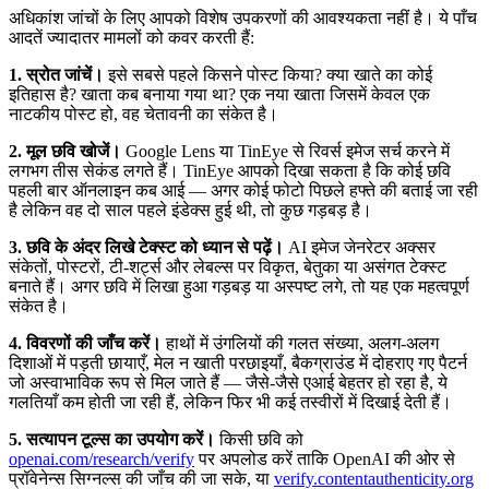
अधिकांश जांचों के लिए आपको विशेष उपकरणों की आवश्यकता नहीं है। ये पाँच
आदतें ज्यादातर मामलों को कवर करती हैं:
1. स्रोत जांचें।
इसे सबसे पहले किसने पोस्ट किया? क्या खाते का कोई
इतिहास है? खाता कब बनाया गया था? एक नया खाता जिसमें केवल एक
नाटकीय पोस्ट हो, वह चेतावनी का संकेत है।
2. मूल छवि खोजें।
Google Lens या TinEye से रिवर्स इमेज सर्च करने में
लगभग तीस सेकंड लगते हैं। TinEye आपको दिखा सकता है कि कोई छवि
पहली बार ऑनलाइन कब आई — अगर कोई फोटो पिछले हफ्ते की बताई जा रही
है लेकिन वह दो साल पहले इंडेक्स हुई थी, तो कुछ गड़बड़ है।
3. छवि के अंदर लिखे टेक्स्ट को ध्यान से पढ़ें।
AI इमेज जेनरेटर अक्सर
संकेतों, पोस्टरों, टी-शर्ट्स और लेबल्स पर विकृत, बेतुका या असंगत टेक्स्ट
बनाते हैं। अगर छवि में लिखा हुआ गड़बड़ या अस्पष्ट लगे, तो यह एक महत्वपूर्ण
संकेत है।
4. विवरणों की जाँच करें।
हाथों में उंगलियों की गलत संख्या, अलग-अलग
दिशाओं में पड़ती छायाएँ, मेल न खाती परछाइयाँ, बैकग्राउंड में दोहराए गए पैटर्न
जो अस्वाभाविक रूप से मिल जाते हैं — जैसे-जैसे एआई बेहतर हो रहा है, ये
गलतियाँ कम होती जा रही हैं, लेकिन फिर भी कई तस्वीरों में दिखाई देती हैं।
5. सत्यापन टूल्स का उपयोग करें।
किसी छवि को
openai.com/research/verify
पर अपलोड करें ताकि OpenAI की ओर से
प्रॉवेनेन्स सिग्नल्स की जाँच की जा सके, या
verify.contentauthenticity.org