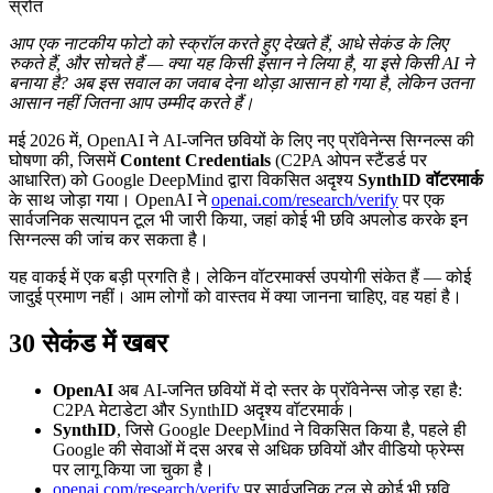
स्रोत
आप एक नाटकीय फोटो को स्क्रॉल करते हुए देखते हैं, आधे सेकंड के लिए
रुकते हैं, और सोचते हैं — क्या यह किसी इंसान ने लिया है, या इसे किसी AI ने
बनाया है? अब इस सवाल का जवाब देना थोड़ा आसान हो गया है, लेकिन उतना
आसान नहीं जितना आप उम्मीद करते हैं।
मई 2026 में, OpenAI ने AI-जनित छवियों के लिए नए प्रॉवेनेन्स सिग्नल्स की
घोषणा की, जिसमें
Content Credentials
(C2PA ओपन स्टैंडर्ड पर
आधारित) को Google DeepMind द्वारा विकसित अदृश्य
SynthID वॉटरमार्क
के साथ जोड़ा गया। OpenAI ने
openai.com/research/verify
पर एक
सार्वजनिक सत्यापन टूल भी जारी किया, जहां कोई भी छवि अपलोड करके इन
सिग्नल्स की जांच कर सकता है।
यह वाकई में एक बड़ी प्रगति है। लेकिन वॉटरमार्क्स उपयोगी संकेत हैं — कोई
जादुई प्रमाण नहीं। आम लोगों को वास्तव में क्या जानना चाहिए, वह यहां है।
30 सेकंड में खबर
OpenAI
अब AI-जनित छवियों में दो स्तर के प्रॉवेनेन्स जोड़ रहा है:
C2PA मेटाडेटा और SynthID अदृश्य वॉटरमार्क।
SynthID
, जिसे Google DeepMind ने विकसित किया है, पहले ही
Google की सेवाओं में दस अरब से अधिक छवियों और वीडियो फ्रेम्स
पर लागू किया जा चुका है।
openai.com/research/verify
पर सार्वजनिक टूल से कोई भी छवि