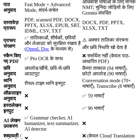
अधिकांश भाषाओं के लिए मानक
पाठ
Fast Mode + Advanced
NMT; चुनिंदा जोड़ियों के लिए
अनुवाद
Mode, संदर्भ-सचेत
Gemini-संवर्धित
PDF, scanned PDF, DOCX,
दस्तावेज़
DOCX, PDF, PPTX,
PPTX, XLSX, EPUB, SRT,
प्रारूप
XLSX, TXT
IDML, CSV, TXT
✅ तालिकाओं, शीर्षकों, छवियों
⚠️ अक्सर तालिका संरचना
प्रारूप
और लेआउट को सुरक्षित रखता है
संरक्षण
और छवि स्थिति खो देता है
(
OpenL Doc
के माध्यम से)
स्कैन किए
❌ समर्थित नहीं (केवल पाठ-
✅ Pro OCR के साथ
गए PDF
आधारित PDF)
छवि
अपलोड/खींचें, छवि-से-छवि
कैमरा तत्काल (94 भाषाएँ),
अनुवाद
आउटपुट
फ़ोटो अपलोड (90 भाषाएँ)
ध्वनि
Conversation mode (70+
रीयल-टाइम ध्वनि इनपुट
अनुवाद
भाषाएँ), Transcribe (8 भाषाएँ)
ऑफ़लाइन
❌
✅ 59 भाषाएँ
अनुवाद
हस्तलेखन
❌
✅ 96 भाषाएँ
इनपुट
✅ Grammar checker, AI
AI लेखन
humanizer, text summarizer,
❌
उपकरण
AI detector
शब्दावली /
❌ (केवल Cloud Translation
❌