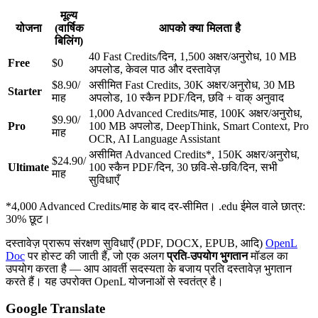
मूल्य
योजना
(वार्षिक
आपको क्या मिलता है
बिलिंग)
40 Fast Credits/दिन, 1,500 अक्षर/अनुरोध, 10 MB
Free
$0
अपलोड, केवल पाठ और दस्तावेज़
$8.90/
असीमित Fast Credits, 30K अक्षर/अनुरोध, 30 MB
Starter
माह
अपलोड, 10 स्कैन PDF/दिन, छवि + वाक् अनुवाद
1,000 Advanced Credits/माह, 100K अक्षर/अनुरोध,
$9.90/
Pro
100 MB अपलोड, DeepThink, Smart Context, Pro
माह
OCR, AI Language Assistant
असीमित Advanced Credits*, 150K अक्षर/अनुरोध,
$24.90/
Ultimate
100 स्कैन PDF/दिन, 30 छवि-से-छवि/दिन, सभी
माह
सुविधाएँ
*4,000 Advanced Credits/माह के बाद दर-सीमित। .edu ईमेल वाले छात्र:
30% छूट।
दस्तावेज़ प्रारूप संरक्षण सुविधाएँ (PDF, DOCX, EPUB, आदि)
OpenL
Doc
पर होस्ट की जाती हैं, जो एक अलग
प्रति-उपयोग भुगतान
मॉडल का
उपयोग करता है — आप आवर्ती सदस्यता के बजाय प्रति दस्तावेज़ भुगतान
करते हैं। यह उपरोक्त OpenL योजनाओं से स्वतंत्र है।
Google Translate