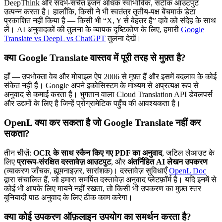
DeepThink और संदर्भ-सचेत इंजन अधिक स्वाभाविक, सटीक आउटपुट
उत्पन्न करता है। हालाँकि, किसी ने भी स्वतंत्र तृतीय-पक्ष बेंचमार्क डेटा
प्रकाशित नहीं किया है — किसी भी “X, Y से बेहतर है” दावे को संदेह के साथ
लें। AI अनुवादकों की तुलना के व्यापक दृष्टिकोण के लिए, हमारी
Google
Translate vs DeepL vs ChatGPT
तुलना देखें।
क्या Google Translate वास्तव में पूरी तरह से मुफ़्त है?
हाँ — उपभोक्ता वेब और मोबाइल ऐप 2006 से मुफ़्त हैं और इसमें बदलाव के कोई
संकेत नहीं हैं। Google अपने इकोसिस्टम के माध्यम से अप्रत्यक्ष रूप से
अनुवाद से कमाई करता है। भुगतान वाला Cloud Translation API डेवलपर्स
और उद्यमों के लिए है जिन्हें प्रोग्रामेटिक पहुँच की आवश्यकता है।
OpenL क्या कर सकता है जो Google Translate नहीं कर
सकता?
तीन चीज़ें:
OCR के साथ स्कैन किए गए PDF का अनुवाद
, जटिल लेआउट के
लिए
प्रारूप-संरक्षित दस्तावेज़ आउटपुट
, और
अंतर्निहित AI लेखन उपकरण
(व्याकरण जाँचक, ह्यूमनाइज़र, सारांशक)। दस्तावेज़ सुविधाएँ
OpenL Doc
द्वारा संचालित हैं, जो हमारा समर्पित दस्तावेज़ अनुवाद प्लेटफ़ॉर्म है। यदि इनमें से
कोई भी आपके लिए मायने नहीं रखता, तो किसी भी उपकरण का मुफ़्त स्तर
बुनियादी पाठ अनुवाद के लिए ठीक काम करेगा।
क्या कोई उपकरण ऑफ़लाइन उपयोग का समर्थन करता है?