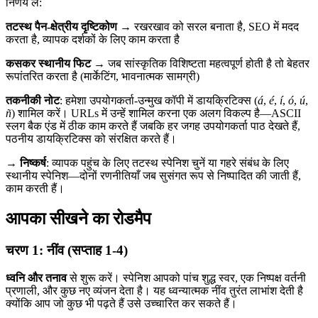
निर्णय लें:
तटस्थ पैन-क्षेत्रीय दृष्टिकोण
→ रखरखाव को सरल बनाता है, SEO में मदद
करता है, व्यापक दर्शकों के लिए काम करता है
कसकर स्थानीय फिट
→ जब सांस्कृतिक विशिष्टता महत्वपूर्ण होती है तो बेहतर
रूपांतरित करता है (मार्केटिंग, भावनात्मक सामग्री)
तकनीकी नोट
: हमेशा उपयोगकर्ता-उन्मुख कॉपी में डायक्रिटिक्स (
á
,
é
,
í
,
ó
,
ú
,
ñ
) शामिल करें। URLs में उन्हें शामिल करना एक अलग विकल्प है—ASCII
स्लग बैक एंड में ठीक काम करते हैं जबकि हर जगह उपयोगकर्ता पाठ देखते हैं,
पठनीय डायक्रिटिक्स को संरक्षित करते हैं।
→
निष्कर्ष
: व्यापक पहुंच के लिए तटस्थ स्पेनिश चुनें या गहरे संबंध के लिए
स्थानीय स्पेनिश—दोनों रणनीतियाँ जब सुसंगत रूप से निष्पादित की जाती हैं,
काम करती हैं।
आपका सीखने का रोडमैप
चरण 1: नींव (सप्ताह 1-4)
ध्वनि और तनाव
से शुरू करें। स्पेनिश आपको पांच शुद्ध स्वर, एक निष्पक्ष वर्तनी
प्रणाली, और कुछ नए व्यंजन देता है। यह ध्वन्यात्मक नींव तुरंत लाभांश देती है
क्योंकि आप जो कुछ भी पढ़ते हैं उसे उच्चारित कर सकते हैं।