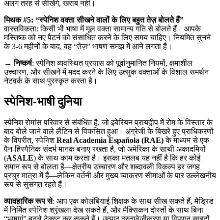
अलग तरह से सीखेंगे, खराब नहीं।
मिथक #5: “स्पेनिश वक्ता सीखने वालों के लिए बहुत तेज़ बोलते हैं”
वास्तविकता: किसी भी भाषा में मूल वक्ता सामान्य गति से बोलते हैं। आपके
मस्तिष्क को नए पैटर्न को संसाधित करने के लिए समय चाहिए। नियमित सुनने
के 3-6 महीनों के बाद, वह “तेज़” भाषण समझ में आने लगता है।
→
निष्कर्ष
: स्पेनिश व्यवस्थित प्रयास को पूर्वानुमानित नियमों, क्षमाशील
उच्चारण, और सीखने में मदद करने के लिए उत्सुक वक्ताओं के विशाल समर्थन
नेटवर्क के साथ पुरस्कृत करता है।
स्पेनिश-भाषी दुनिया
स्पेनिश रोमांस परिवार से संबंधित है, जो इबेरियन प्रायद्वीप में रोम के विस्तार के
बाद बोले जाने वाले लैटिन से विकसित हुआ। अंग्रेजी के बिखरे हुए प्राधिकरणों
के विपरीत, स्पेनिश
Real Academia Española (RAE)
के माध्यम से एक
पैन-हिस्पैनिक संदर्भ मानक बनाए रखता है, जो अमेरिका के साथी अकादमियों
(
ASALE
) के साथ काम करता है। इसका मतलब यह नहीं है कि हर कोई
समान रूप से बोलता है—क्षेत्रीय उच्चारण और शब्दावली विकल्प हर जगह
प्रचुर मात्रा में हैं—लेकिन वर्तनी और मुख्य व्याकरण सीमाओं के पार उल्लेखनीय
रूप से सुसंगत रहते हैं।
व्यावहारिक रूप से
: आप एक कोलंबियाई शिक्षक के साथ सीख सकते हैं, मैड्रिड
में निर्मित स्पेनिश श्रृंखला देख सकते हैं, और मैक्सिकन दोस्तों के साथ बिना
“भाषाएं” बदले टेक्स्ट कर सकते हैं। उत्पाद दस्तावेज़ीकरण या विपणन साइटों