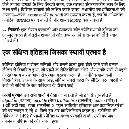
जैसे व्यापक दर्शकों के लिए लिखते समय, एक तटस्थ अंतरराष्ट्रीय स्वर के लिए
लक्ष्य रखें। विशिष्ट बाजारों को लक्षित करते समय, स्थानीय प्राथमिकताओं को
अपनाएं—स्पेन
vosotros
और
portátil
का उपयोग करता है, जबकि अधिकांश
अमेरिका
ustedes
पसंद करते हैं और शायद
laptop
कह सकते हैं।
→
निष्कर्ष
: एक लेखन प्रणाली और व्याकरण कोर स्पेनिश-भाषी दुनिया को
एकजुट करते हैं; क्षेत्रीय शब्दावली और उच्चारण बिना समझ को तोड़े स्वाद
जोड़ते हैं।
एक संक्षिप्त इतिहास जिसका स्थायी प्रभाव है
स्पेनिश इबेरिया में रोमन सैनिकों और बसने वालों द्वारा बोले जाने वाले वल्गर
लैटिन से विकसित हुआ, जो पहले के सेल्टिबेरियन लोगों और उनके सभी से पहले
के रहस्यमय बास्क भाषा से प्रभाव ग्रहण करता है। जर्मनिक शब्दावली
विसिगोथिक शासन के साथ आई, लेकिन सबसे गहरा गैर-लैटिन परत अरबी से
आई जो सदियों के सह-अस्तित्व के दौरान आई।
अरबी प्रभाव
उन सभी शब्दों में देखा जा सकता है जो
al-
से शुरू होते हैं:
algodón
(कपास),
alcalde
(मेयर),
alfombra
(कालीन),
aldea
(गाँव)।
13वीं सदी तक, राजा अल्फोंसो X “एल साबियो” इतिहास और वैज्ञानिक ग्रंथों
को प्रोत्साहन दे रहे थे, जिसे हम अब कास्टिलियन कहते हैं। एंटोनियो डी
नेब्रिजा ने 1492 में पहली स्पेनिश व्याकरण प्रकाशित की, उसी वर्ष जब
कोलंबस पश्चिम की ओर रवाना हुआ।