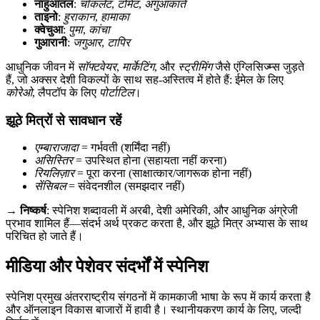
नाहुआतल
:
चॉकलेट
,
टोमेट
,
अगुआकाते
ताइनो
:
हुराकान
,
हामाका
क्वेचुआ
:
पुमा
,
कांचा
गुआरानी
:
जगुआर
,
टापिर
आधुनिक जीवन में
सॉफ्टवेयर
,
मार्केटिंग
, और
स्ट्रीमिंग
जैसे एंग्लिसिज्म्स जुड़ते
हैं, जो अक्सर देशी विकल्पों के साथ सह-अस्तित्व में होते हैं: ईमेल के लिए
कोरेओ
, लैपटॉप के लिए
पोर्टाटिल
।
झूठे मित्रों से सावधान रहें
एम्बाराजादा
= गर्भवती (शर्मिंदा नहीं)
असिस्तिर
= उपस्थित होना (सहायता नहीं करना)
रियलिज़ार
= पूरा करना (साक्षात्कार/जागरूक होना नहीं)
सेंसिबल
= संवेदनशील (समझदार नहीं)
→
निष्कर्ष
: स्पेनिश शब्दावली में अरबी, देशी अमेरिकी, और आधुनिक अंग्रेजी
प्रभाव शामिल हैं—संदर्भ अर्थ प्रकट करता है, और झूठे मित्र अभ्यास के साथ
परिचित हो जाते हैं।
मीडिया और पेशेवर संदर्भों में स्पेनिश
स्पेनिश प्रमुख अंतरराष्ट्रीय संगठनों में कामकाजी भाषा के रूप में कार्य करता है
और ऑनलाइन विकास बाजारों में हावी है। स्थानीयकरण कार्य के लिए, जल्दी