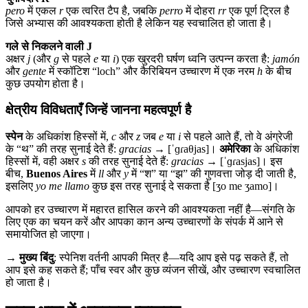
pero
में एकल
r
एक त्वरित टैप है, जबकि
perro
में दोहरा
rr
एक पूर्ण ट्रिल है
जिसे अभ्यास की आवश्यकता होती है लेकिन यह स्वचालित हो जाता है।
गले से निकलने वाली J
अक्षर
j
(और
g
से पहले
e
या
i
) एक खुरदरी घर्षण ध्वनि उत्पन्न करता है:
jamón
और
gente
में स्कॉटिश “loch” और कैरिबियन उच्चारण में एक नरम
h
के बीच
कुछ उपयोग होता है।
क्षेत्रीय विविधताएँ जिन्हें जानना महत्वपूर्ण है
स्पेन
के अधिकांश हिस्सों में,
c
और
z
जब
e
या
i
से पहले आते हैं, तो वे अंग्रेजी
के “थ” की तरह सुनाई देते हैं:
gracias
→ [ˈɡɾaθjas]।
अमेरिका
के अधिकांश
हिस्सों में, वही अक्षर
s
की तरह सुनाई देते हैं:
gracias
→ [ˈɡɾasjas]। इस
बीच,
Buenos Aires
में
ll
और
y
में “श” या “झ” की गुणवत्ता जोड़ दी जाती है,
इसलिए
yo me llamo
कुछ इस तरह सुनाई दे सकता है [ʒo me ʒamo]।
आपको हर उच्चारण में महारत हासिल करने की आवश्यकता नहीं है—संगति के
लिए एक का चयन करें और आपका कान अन्य उच्चारणों के संपर्क में आने से
समायोजित हो जाएगा।
→
मुख्य बिंदु
: स्पेनिश वर्तनी आपकी मित्र है—यदि आप इसे पढ़ सकते हैं, तो
आप इसे कह सकते हैं; पाँच स्वर और कुछ व्यंजन सीखें, और उच्चारण स्वचालित
हो जाता है।