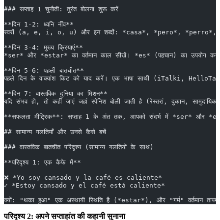
### सप्ताह 1 चुनौती: तुरंत बोलना शुरू करें
**दिन 1-2: ध्वनि नींव**  
स्वरों (a, e, i, o, u) और इन शब्दों: *casa*, *pero*, *perro*, *jamón*,
**दिन 3-4: मुख्य क्रियाएं**  
*ser* और *estar* का वर्तमान काल सीखें। *es* (पहचान) का उपयोग करते हुए प
**दिन 5-6: पहली बातचीत**  
पहले दिन के वाक्यांश किट को याद करें। एक भाषा साथी (iTalki, HelloTalk,
**दिन 7: वास्तविक दुनिया का मिशन**  
यदि संभव हो, तो कहीं जाएं जहां स्पेनिश बोली जाती है (रेस्तरां, दुकान, 
**सफलता मीट्रिक**: सप्ताह 1 के अंत तक, आपको संदर्भ में *ser* और *estar* को
## सामान्य गलतियाँ और उनसे कैसे बचें
### वास्तविक बातचीत परिदृश्य (सामान्य गलतियों के साथ)
**परिदृश्य 1: एक कैफे में**
❌ *Yo soy cansado y la café es caliente*  
✓ *Estoy cansado y el café está caliente*
क्यों: "थका हुआ" एक अस्थायी स्थिति है (*estar*), और "गर्म" वर्तमान ता
परिदृश्य 2: अपने सप्ताहांत की कहानी सुनाना