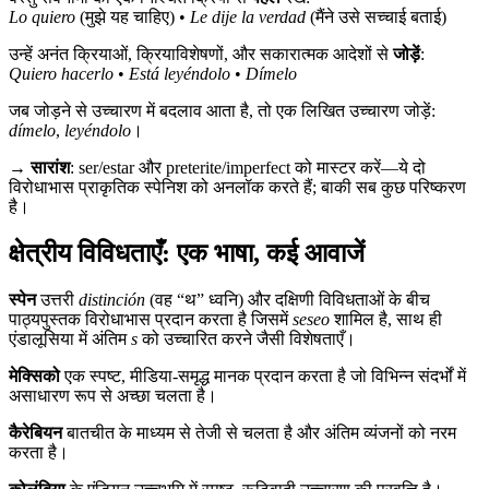
Lo quiero
(मुझे यह चाहिए) •
Le dije la verdad
(मैंने उसे सच्चाई बताई)
उन्हें अनंत क्रियाओं, क्रियाविशेषणों, और सकारात्मक आदेशों से
जोड़ें
:
Quiero hacerlo
•
Está leyéndolo
•
Dímelo
जब जोड़ने से उच्चारण में बदलाव आता है, तो एक लिखित उच्चारण जोड़ें:
dímelo
,
leyéndolo
।
→
सारांश
: ser/estar और preterite/imperfect को मास्टर करें—ये दो
विरोधाभास प्राकृतिक स्पेनिश को अनलॉक करते हैं; बाकी सब कुछ परिष्करण
है।
क्षेत्रीय विविधताएँ: एक भाषा, कई आवाजें
स्पेन
उत्तरी
distinción
(वह “थ” ध्वनि) और दक्षिणी विविधताओं के बीच
पाठ्यपुस्तक विरोधाभास प्रदान करता है जिसमें
seseo
शामिल है, साथ ही
एंडालूसिया में अंतिम
s
को उच्चारित करने जैसी विशेषताएँ।
मेक्सिको
एक स्पष्ट, मीडिया-समृद्ध मानक प्रदान करता है जो विभिन्न संदर्भों में
असाधारण रूप से अच्छा चलता है।
कैरेबियन
बातचीत के माध्यम से तेजी से चलता है और अंतिम व्यंजनों को नरम
करता है।