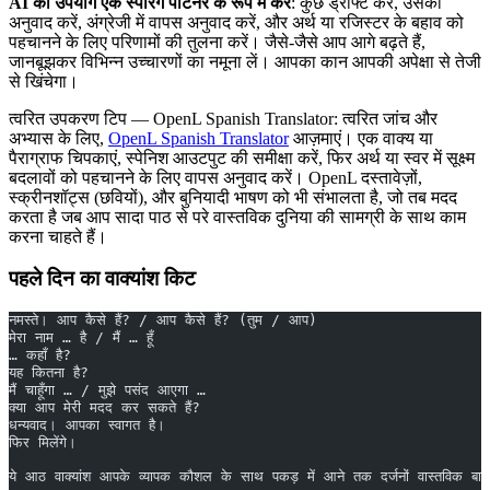
AI का उपयोग एक स्पैरिंग पार्टनर के रूप में करें
: कुछ ड्राफ्ट करें, उसका
अनुवाद करें, अंग्रेजी में वापस अनुवाद करें, और अर्थ या रजिस्टर के बहाव को
पहचानने के लिए परिणामों की तुलना करें। जैसे-जैसे आप आगे बढ़ते हैं,
जानबूझकर विभिन्न उच्चारणों का नमूना लें। आपका कान आपकी अपेक्षा से तेजी
से खिंचेगा।
त्वरित उपकरण टिप — OpenL Spanish Translator: त्वरित जांच और
अभ्यास के लिए,
OpenL Spanish Translator
आज़माएं। एक वाक्य या
पैराग्राफ चिपकाएं, स्पेनिश आउटपुट की समीक्षा करें, फिर अर्थ या स्वर में सूक्ष्म
बदलावों को पहचानने के लिए वापस अनुवाद करें। OpenL दस्तावेज़ों,
स्क्रीनशॉट्स (छवियों), और बुनियादी भाषण को भी संभालता है, जो तब मदद
करता है जब आप सादा पाठ से परे वास्तविक दुनिया की सामग्री के साथ काम
करना चाहते हैं।
पहले दिन का वाक्यांश किट
नमस्ते। आप कैसे हैं? / आप कैसे हैं? (तुम / आप)  
मेरा नाम … है / मैं … हूँ  
… कहाँ है?  
यह कितना है?  
मैं चाहूँगा … / मुझे पसंद आएगा …  
क्या आप मेरी मदद कर सकते हैं?  
धन्यवाद। आपका स्वागत है।  
फिर मिलेंगे।  
ये आठ वाक्यांश आपके व्यापक कौशल के साथ पकड़ में आने तक दर्जनों वास्तविक बात