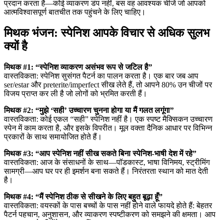
प्रदान करता है—कोई व्याकरण डंप नहीं, बस वह आवश्यक चीजें जो आपको
आत्मविश्वासपूर्ण बातचीत तक पहुंचने के लिए चाहिए।
मिथक भंजन: स्पेनिश आपके विचार से अधिक सुलभ
क्यों है
मिथक #1: “स्पेनिश व्याकरण असंभव रूप से जटिल है”
वास्तविकता: स्पेनिश सुसंगत पैटर्न का पालन करता है। एक बार जब आप
ser/estar और preterite/imperfect सीख लेते हैं, तो आपने 80% उन चीजों पर
विजय प्राप्त कर ली है जो लोगों को भ्रमित करती हैं।
मिथक #2: “मुझे ‘सही’ उच्चारण चुनना होगा या मैं गलत लगूंगा”
वास्तविकता: कोई एकल “सही” स्पेनिश नहीं है। एक स्पष्ट मैक्सिकन उच्चारण
स्पेन में काम करता है, और इसके विपरीत। मूल वक्ता दैनिक आधार पर विभिन्न
प्रकारों के साथ समायोजित होते हैं।
मिथक #3: “आप स्पेनिश नहीं सीख सकते बिना स्पेनिश-भाषी देश में रहे”
वास्तविकता: आज के संसाधनों के साथ—पॉडकास्ट, भाषा विनिमय, स्ट्रीमिंग
सामग्री—आप घर पर ही इमर्शन बना सकते हैं। निरंतरता स्थान को मात देती
है।
मिथक #4: “मैं स्पेनिश ठीक से सीखने के लिए बहुत बूढ़ा हूँ”
वास्तविकता: वयस्कों के पास बच्चों के पास नहीं होने वाले फायदे होते हैं: बेहतर
पैटर्न पहचान, अनुशासन, और व्याकरण स्पष्टीकरण को समझने की क्षमता। आप