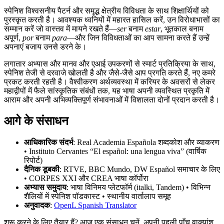
स्पेनिश विश्वसनीय पैटर्न और समृद्ध क्षेत्रीय विविधता के साथ शिक्षार्थियों को
पुरस्कृत करती है। आवश्यक ध्वनियों में महारत हासिल करें, उन विरोधाभासों का
सम्मान करें जो वास्तव में मायने रखते हैं—
ser
बनाम
estar
, भूतकाल बनाम
अपूर्ण,
por
बनाम
para
—और जिन विविधताओं का आप सामना करते हैं उन्हें
अपनाएं बजाय उनसे डरने के।
लगातार अभ्यास और मानव और एआई उपकरणों से स्मार्ट प्रतिक्रिया के साथ,
स्पेनिश तेजी से दरवाजे खोलती है और जैसे-जैसे आप प्रगति करते हैं, नए कमरे
प्रकट करती रहती है। वैश्वीकरण अर्थव्यवस्था में करियर के अवसरों से लेकर
महाद्वीपों में फैले सांस्कृतिक संबंधों तक, यह भाषा अपनी व्यवस्थित प्रकृति में
आराम और अपनी अभिव्यक्तिपूर्ण संभावनाओं में विशालता दोनों प्रदान करती है।
आगे के संसाधन
आधिकारिक संदर्भ
: Real Academia Española शब्दकोश और व्याकरण
• Instituto Cervantes “El español: una lengua viva” (वार्षिक
रिपोर्ट)
दैनिक डूबकी
: RTVE, BBC Mundo, DW Español समाचार के लिए
• CORPES XXI और CREA भाषा कॉर्पोरा
अभ्यास समुदाय
: भाषा विनिमय प्लेटफॉर्म (italki, Tandem) • विभिन्न
शैलियों में स्पेनिश पॉडकास्ट • स्थानीय वार्तालाप समूह
अनुवादक
:
OpenL Spanish Translator
शुरू करने के लिए तैयार हैं? आज एक संसाधन चुनें, अपनी पहली पाँच वाक्यांश