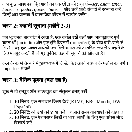
आप कुछ आवश्यक क्रियाओं का एक छोटा कोर बनाएं—
ser
,
estar
,
tener
,
haber
,
ir
,
poder
,
querer
,
hacer
—और उन्हें छोटे संवादों में अभ्यास करें
जिन्हें आप वास्तव में वास्तविक जीवन में उपयोग करेंगे।
चरण 2: कहानी सुनाना (महीने 2-3)
जब भूतकाल बातचीत में आता है,
एक जर्नल रखें
जहाँ आप जानबूझकर पूर्ण
घटनाओं (preterite) और पृष्ठभूमि विवरणों (imperfect) के बीच बारी-बारी से
लिखें। यह एक आदत आपको उस विरोधाभास को आंतरिक रूप से समझने के
लिए मजबूर करती है जो प्राकृतिक कहानी सुनाने को खोलता है।
कल के कामों के बारे में preterite में लिखें, फिर अपने बचपन के पड़ोस का वर्णन
imperfect में करें।
चरण 3: दैनिक डूबना (चल रहा है)
शुरू से ही इनपुट और आउटपुट का संतुलन बनाए रखें:
10 मिनट
: एक समाचार क्लिप देखें (RTVE, BBC Mundo, DW
Español)
20 मिनट
: ऑडियो की छाया करें—चलाते समय वाक्यांशों को दोहराएं
10 मिनट
: एक पैराग्राफ लिखें या भाषा साथी के लिए एक वॉयस नोट
रिकॉर्ड करें