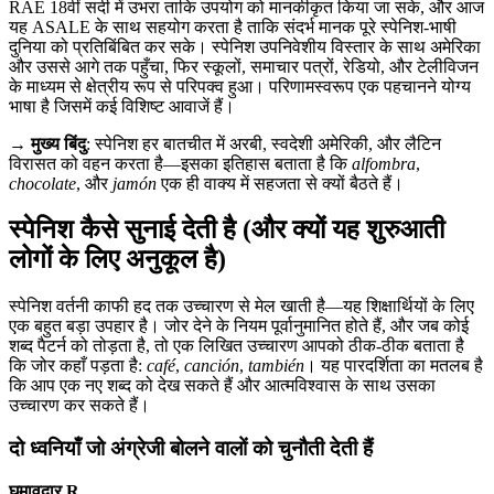
RAE 18वीं सदी में उभरा ताकि उपयोग को मानकीकृत किया जा सके, और आज
यह ASALE के साथ सहयोग करता है ताकि संदर्भ मानक पूरे स्पेनिश-भाषी
दुनिया को प्रतिबिंबित कर सके। स्पेनिश उपनिवेशीय विस्तार के साथ अमेरिका
और उससे आगे तक पहुँचा, फिर स्कूलों, समाचार पत्रों, रेडियो, और टेलीविजन
के माध्यम से क्षेत्रीय रूप से परिपक्व हुआ। परिणामस्वरूप एक पहचानने योग्य
भाषा है जिसमें कई विशिष्ट आवाजें हैं।
→
मुख्य बिंदु
: स्पेनिश हर बातचीत में अरबी, स्वदेशी अमेरिकी, और लैटिन
विरासत को वहन करता है—इसका इतिहास बताता है कि
alfombra
,
chocolate
, और
jamón
एक ही वाक्य में सहजता से क्यों बैठते हैं।
स्पेनिश कैसे सुनाई देती है (और क्यों यह शुरुआती
लोगों के लिए अनुकूल है)
स्पेनिश वर्तनी काफी हद तक उच्चारण से मेल खाती है—यह शिक्षार्थियों के लिए
एक बहुत बड़ा उपहार है। जोर देने के नियम पूर्वानुमानित होते हैं, और जब कोई
शब्द पैटर्न को तोड़ता है, तो एक लिखित उच्चारण आपको ठीक-ठीक बताता है
कि जोर कहाँ पड़ता है:
café
,
canción
,
también
। यह पारदर्शिता का मतलब है
कि आप एक नए शब्द को देख सकते हैं और आत्मविश्वास के साथ उसका
उच्चारण कर सकते हैं।
दो ध्वनियाँ जो अंग्रेजी बोलने वालों को चुनौती देती हैं
घुमावदार R