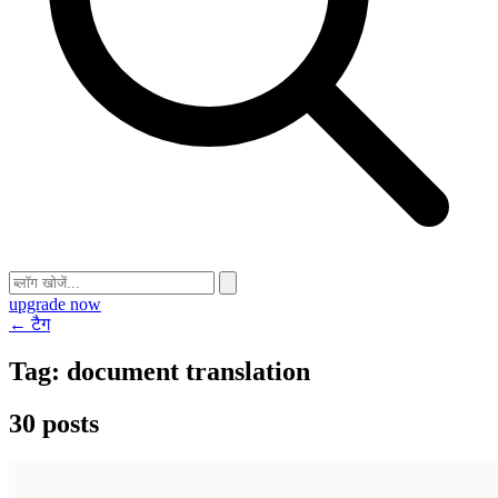
upgrade now
← टैग
Tag:
document translation
30 posts