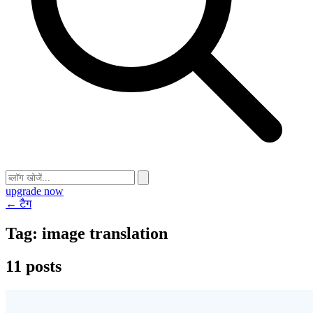
upgrade now
← टैग
Tag:
image translation
11 posts