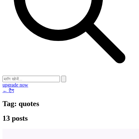
upgrade now
← टैग
Tag:
quotes
13 posts