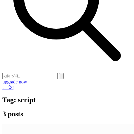
upgrade now
← टैग
Tag:
script
3 posts