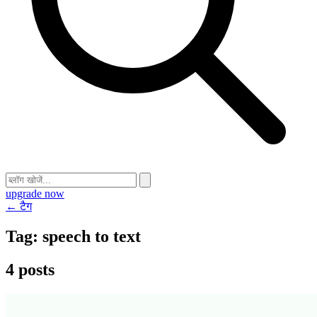
upgrade now
← टैग
Tag:
speech to text
4 posts