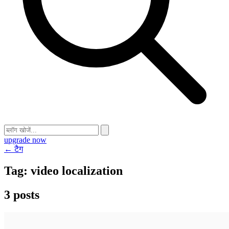
upgrade now
← टैग
Tag:
video localization
3 posts