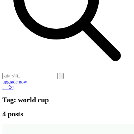
upgrade now
← टैग
Tag:
world cup
4 posts