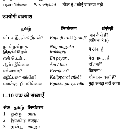
பரவாயில்லை
Paravāyillai
ठीक है / कोई समस्या नहीं
उपयोगी वाक्यांश
தமிழ்
लिप्यंतरण
अंग्रेज़ी
आप कैसे हैं?
எப்படி இருக்கிறீர்கள்?
Eppaḍi irukkiṟīrkaḷ?
(औपचारिक)
நான் நன்றாக
Nāṉ naṉṟāka
मैं ठीक हूँ
இருக்கிறேன்
irukkiṟēṉ
என் பெயர்…
Eṉ peyar…
मेरा नाम… है
ஆம் / இல்லை
Ām / Illai
हाँ / नहीं
எவ்வளவு?
Evvaḷavu?
कितना?
கழிப்பறை எங்கே?
Kaḻippaṟai eṅkē?
शौचालय कहाँ है?
எனக்கு புரியவில்லை
Eṉakku puriyavillai
मुझे समझ नहीं आया
1–10 तक की संख्याएँ
अंक
தமிழ்
लिप्यंतरण
1
ஒன்று
oṉṟu
2
இரண்டு
iraṇṭu
3
மூன்று
mūṉṟu