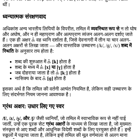
थीं।
ध्वन्यात्मक संरक्षणवाद
अधिकांश अन्य भारतीय लिपियों के विपरीत, तमिल में
व्यवस्थित रूप से
न तो घोष
और अघोष, और न ही महाप्राण और अल्पप्राण व्यंजन अलग-अलग दर्शाए जाते
हैं। एक ही अक्षर க் वह ध्वनि दर्शाता है, जिसे देवनागरी में तीन या चार अलग-
अलग अक्षरों से लिखा जाता — और वास्तविक उच्चारण (/k/, /g/, /x/)
शब्द में
स्थिति
के अनुसार तय होता है:
शब्द की शुरुआत में க்
[k]
होता है
शब्द के मध्य में க்
[x] या [ɣ]
होता है
जब दोहराया जाता है तो க்
[kː]
होता है
नासिक्य के बाद க்
[ɡ]
होता है
इसका अर्थ है कि तमिल की वर्तनी अत्यंत नियमित है, लेकिन सही उच्चारण के
लिए संदर्भगत नियम जानना आवश्यक है।
ग्रंथ अक्षर: उधार लिए गए स्वर
/f/, /z/, /ʂ/, और /ʃ/
जैसी ध्वनियाँ, जो तमिल में स्वाभाविक रूप से नहीं पाई
जातीं, उन्हें एक पूरक सेट
ग्रंथ अक्षरों
के माध्यम से लिखा जाता है, जो मुख्यतः
संस्कृत से आए शब्दों और आधुनिक विदेशी शब्दों के लिए प्रयुक्त होते हैं। इन्हें
स्कूलों में पढ़ाया जाता है, लेकिन इन्हें तमिल की मूल वर्णमाला से अलग माना