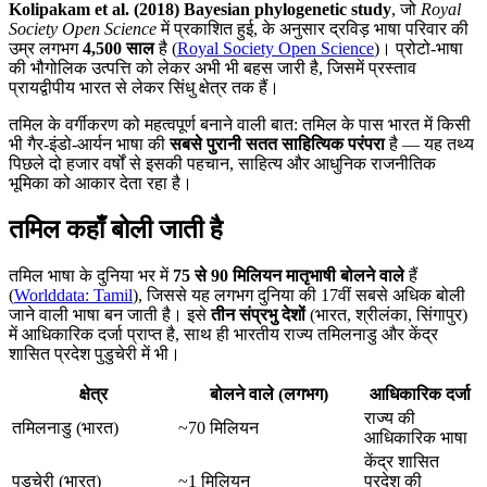
Kolipakam et al. (2018) Bayesian phylogenetic study
, जो
Royal
Society Open Science
में प्रकाशित हुई, के अनुसार द्रविड़ भाषा परिवार की
उम्र लगभग
4,500 साल
है (
Royal Society Open Science
)। प्रोटो-भाषा
की भौगोलिक उत्पत्ति को लेकर अभी भी बहस जारी है, जिसमें प्रस्ताव
प्रायद्वीपीय भारत से लेकर सिंधु क्षेत्र तक हैं।
तमिल के वर्गीकरण को महत्वपूर्ण बनाने वाली बात: तमिल के पास भारत में किसी
भी गैर-इंडो-आर्यन भाषा की
सबसे पुरानी सतत साहित्यिक परंपरा
है — यह तथ्य
पिछले दो हजार वर्षों से इसकी पहचान, साहित्य और आधुनिक राजनीतिक
भूमिका को आकार देता रहा है।
तमिल कहाँ बोली जाती है
तमिल भाषा के दुनिया भर में
75 से 90 मिलियन मातृभाषी बोलने वाले
हैं
(
Worlddata: Tamil
), जिससे यह लगभग दुनिया की 17वीं सबसे अधिक बोली
जाने वाली भाषा बन जाती है। इसे
तीन संप्रभु देशों
(भारत, श्रीलंका, सिंगापुर)
में आधिकारिक दर्जा प्राप्त है, साथ ही भारतीय राज्य तमिलनाडु और केंद्र
शासित प्रदेश पुडुचेरी में भी।
क्षेत्र
बोलने वाले (लगभग)
आधिकारिक दर्जा
राज्य की
तमिलनाडु (भारत)
~70 मिलियन
आधिकारिक भाषा
केंद्र शासित
पुडुचेरी (भारत)
~1 मिलियन
प्रदेश की