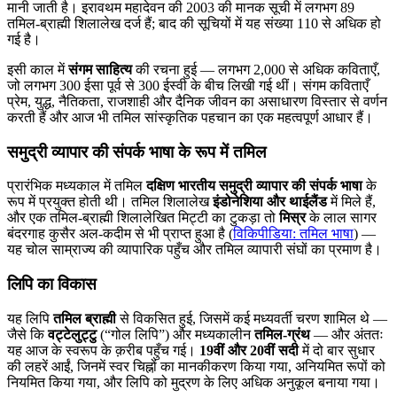
मानी जाती है। इरावथम महादेवन की 2003 की मानक सूची में लगभग 89
तमिल-ब्राह्मी शिलालेख दर्ज हैं; बाद की सूचियों में यह संख्या 110 से अधिक हो
गई है।
इसी काल में
संगम साहित्य
की रचना हुई — लगभग 2,000 से अधिक कविताएँ,
जो लगभग 300 ईसा पूर्व से 300 ईस्वी के बीच लिखी गई थीं। संगम कविताएँ
प्रेम, युद्ध, नैतिकता, राजशाही और दैनिक जीवन का असाधारण विस्तार से वर्णन
करती हैं और आज भी तमिल सांस्कृतिक पहचान का एक महत्वपूर्ण आधार हैं।
समुद्री व्यापार की संपर्क भाषा के रूप में तमिल
प्रारंभिक मध्यकाल में तमिल
दक्षिण भारतीय समुद्री व्यापार की संपर्क भाषा
के
रूप में प्रयुक्त होती थी। तमिल शिलालेख
इंडोनेशिया और थाईलैंड
में मिले हैं,
और एक तमिल-ब्राह्मी शिलालेखित मिट्टी का टुकड़ा तो
मिस्र
के लाल सागर
बंदरगाह कुसैर अल-कदीम से भी प्राप्त हुआ है (
विकिपीडिया: तमिल भाषा
) —
यह चोल साम्राज्य की व्यापारिक पहुँच और तमिल व्यापारी संघों का प्रमाण है।
लिपि का विकास
यह लिपि
तमिल ब्राह्मी
से विकसित हुई, जिसमें कई मध्यवर्ती चरण शामिल थे —
जैसे कि
वट्टेलुट्टु
(“गोल लिपि”) और मध्यकालीन
तमिल-ग्रंथ
— और अंततः
यह आज के स्वरूप के क़रीब पहुँच गई।
19वीं और 20वीं सदी
में दो बार सुधार
की लहरें आईं, जिनमें स्वर चिह्नों का मानकीकरण किया गया, अनियमित रूपों को
नियमित किया गया, और लिपि को मुद्रण के लिए अधिक अनुकूल बनाया गया।