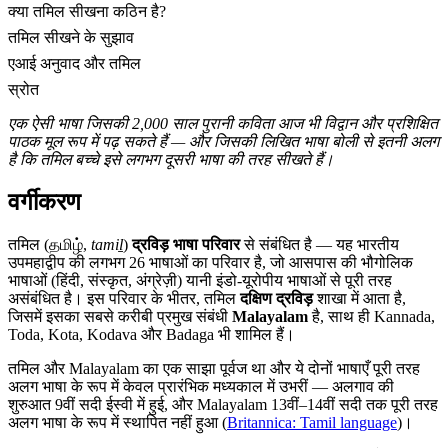
क्या तमिल सीखना कठिन है?
तमिल सीखने के सुझाव
एआई अनुवाद और तमिल
स्रोत
एक ऐसी भाषा जिसकी 2,000 साल पुरानी कविता आज भी विद्वान और प्रशिक्षित
पाठक मूल रूप में पढ़ सकते हैं — और जिसकी लिखित भाषा बोली से इतनी अलग
है कि तमिल बच्चे इसे लगभग दूसरी भाषा की तरह सीखते हैं।
वर्गीकरण
तमिल (தமிழ்,
tamiḻ
)
द्रविड़ भाषा परिवार
से संबंधित है — यह भारतीय
उपमहाद्वीप की लगभग 26 भाषाओं का परिवार है, जो आसपास की भौगोलिक
भाषाओं (हिंदी, संस्कृत, अंग्रेज़ी) यानी इंडो-यूरोपीय भाषाओं से पूरी तरह
असंबंधित है। इस परिवार के भीतर, तमिल
दक्षिण द्रविड़
शाखा में आता है,
जिसमें इसका सबसे करीबी प्रमुख संबंधी
Malayalam
है, साथ ही Kannada,
Toda, Kota, Kodava और Badaga भी शामिल हैं।
तमिल और Malayalam का एक साझा पूर्वज था और ये दोनों भाषाएँ पूरी तरह
अलग भाषा के रूप में केवल प्रारंभिक मध्यकाल में उभरीं — अलगाव की
शुरुआत 9वीं सदी ईस्वी में हुई, और Malayalam 13वीं–14वीं सदी तक पूरी तरह
अलग भाषा के रूप में स्थापित नहीं हुआ (
Britannica: Tamil language
)।