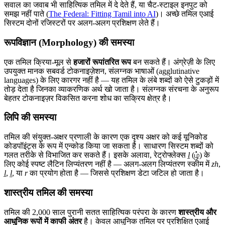
सवाल का जवाब भी साहित्यिक तमिल में दे देते हैं, या चैट-स्टाइल इनपुट को
समझ नहीं पाते (
The Federal: Fitting Tamil into AI
)। अच्छे तमिल एआई
सिस्टम दोनों रजिस्टरों पर अलग-अलग प्रशिक्षण लेते हैं।
रूपविज्ञान (Morphology) की समस्या
एक तमिल क्रिया-मूल से
हजारों रूपांतरित रूप
बन सकते हैं। अंग्रेज़ी के लिए
उपयुक्त मानक सबवर्ड टोकनाइज़ेशन, संलग्नक भाषाओं (agglutinative
languages) के लिए कारगर नहीं है — यह तमिल के लंबे शब्दों को ऐसे टुकड़ों में
तोड़ देता है जिनका व्याकरणिक अर्थ खो जाता है। संलग्नक संरचना के अनुरूप
बेहतर टोकनाइज़र विकसित करना शोध का सक्रिय क्षेत्र है।
लिपि की समस्या
तमिल की संयुक्त-अक्षर प्रणाली के कारण एक दृश्य अक्षर को कई यूनिकोड
कोडपॉइंट्स के रूप में एन्कोड किया जा सकता है। साधारण सिस्टम शब्दों को
गलत तरीके से विभाजित कर सकते हैं। इसके अलावा, रेट्रोफ्लेक्स
ḻ
(ழ்) के
लिए कोई स्पष्ट लैटिन लिप्यंतरण नहीं है — अलग-अलग लिप्यंतरण स्कीम में
zh
,
ḻ
,
l̤
, या
r
का प्रयोग होता है — जिससे प्रशिक्षण डेटा जटिल हो जाता है।
शास्त्रीय तमिल की समस्या
तमिल की 2,000 साल पुरानी सतत साहित्यिक परंपरा के कारण
शास्त्रीय और
आधुनिक रूपों में काफी अंतर
है। केवल आधुनिक तमिल पर प्रशिक्षित एआई