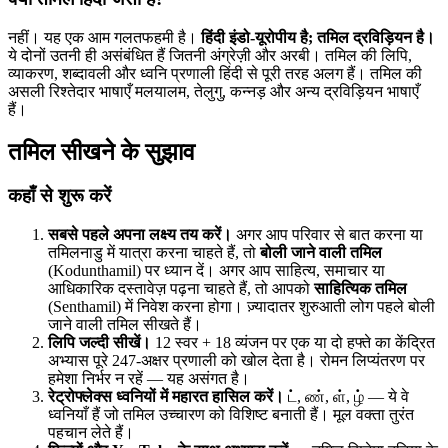
नहीं। यह एक आम गलतफहमी है।
हिंदी इंडो-यूरोपीय है; तमिल द्रविड़ियन है।
ये दोनों उतनी ही असंबंधित हैं जितनी अंग्रेज़ी और अरबी। तमिल की लिपि,
व्याकरण, शब्दावली और ध्वनि प्रणाली हिंदी से पूरी तरह अलग हैं। तमिल की
असली रिश्तेदार भाषाएँ मलयालम, तेलुगु, कन्नड़ और अन्य द्रविड़ियन भाषाएँ
हैं।
तमिल सीखने के सुझाव
कहाँ से शुरू करें
सबसे पहले अपना लक्ष्य तय करें।
अगर आप परिवार से बात करना या
तमिलनाडु में यात्रा करना चाहते हैं, तो
बोली जाने वाली तमिल
(Kodunthamil) पर ध्यान दें। अगर आप साहित्य, समाचार या
आधिकारिक दस्तावेज़ पढ़ना चाहते हैं, तो आपको
साहित्यिक तमिल
(Senthamil) में निवेश करना होगा। ज़्यादातर शुरुआती लोग पहले बोली
जाने वाली तमिल सीखते हैं।
लिपि जल्दी सीखें।
12 स्वर + 18 व्यंजन पर एक या दो हफ्ते का केंद्रित
अभ्यास पूरे 247-अक्षर प्रणाली को खोल देता है। रोमन लिप्यंतरण पर
हमेशा निर्भर न रहें — यह असंगत है।
रेट्रोफ्लेक्स ध्वनियों में महारत हासिल करें।
ட், ண், ள், ழ் — ये वे
ध्वनियाँ हैं जो तमिल उच्चारण को विशिष्ट बनाती हैं। मूल वक्ता तुरंत
पहचान लेते हैं।