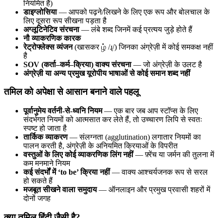
नियमित है)
डाइग्लोसिया
— आपको पढ़ने/लिखने के लिए एक रूप और बोलचाल के
लिए दूसरा रूप सीखना पड़ता है
अग्लूटिनेटिव संरचना
— लंबे शब्द जिनमें कई प्रत्यय जुड़े होते हैं
नौ व्याकरणिक कारक
रेट्रोफ्लेक्स व्यंजन
(खासकर ழ் /ɻ/) जिनका अंग्रेज़ी में कोई समकक्ष नहीं
है
SOV (कर्ता–कर्म–क्रिया) वाक्य संरचना
— जो अंग्रेज़ी के उलट है
अंग्रेज़ी या अन्य प्रमुख यूरोपीय भाषाओं से कोई समान शब्द नहीं
तमिल को अपेक्षा से आसान बनाने वाले पहलू
पूर्वानुमेय वर्तनी-से-ध्वनि नियम
— एक बार जब आप स्टॉप्स के लिए
संदर्भगत नियमों को आत्मसात कर लेते हैं, तो उच्चारण लिपि से स्वतः
स्पष्ट हो जाता है
तार्किक व्याकरण
— संलग्नता (agglutination) लगातार नियमों का
पालन करती है, अंग्रेज़ी के अनियमित क्रियाओं के विपरीत
वस्तुओं के लिए कोई व्याकरणिक लिंग नहीं
— फ़्रेंच या जर्मन की तुलना में
कम मनमाने नियम
कई संदर्भों में ‘to be’ क्रिया नहीं
— वाक्य आश्चर्यजनक रूप से सरल
हो सकते हैं
मजबूत सीखने वाला समुदाय
— ऑनलाइन और प्रमुख प्रवासी शहरों में
दोनों जगह
क्या तमिल हिंदी जैसी है?