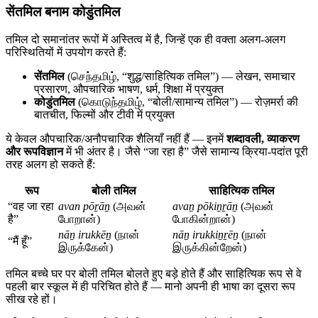
सेंतमिल बनाम कोडुंतमिल
तमिल दो समानांतर रूपों में अस्तित्व में है, जिन्हें एक ही वक्ता अलग-अलग
परिस्थितियों में उपयोग करते हैं:
सेंतमिल
(செந்தமிழ், “शुद्ध/साहित्यिक तमिल”) — लेखन, समाचार
प्रसारण, औपचारिक भाषण, धर्म, शिक्षा में प्रयुक्त
कोडुंतमिल
(கொடுந்தமிழ், “बोली/सामान्य तमिल”) — रोज़मर्रा की
बातचीत, फिल्मों और टीवी में प्रयुक्त
ये केवल औपचारिक/अनौपचारिक शैलियाँ नहीं हैं — इनमें
शब्दावली, व्याकरण
और रूपविज्ञान
में भी अंतर है। जैसे “जा रहा है” जैसे सामान्य क्रिया-पदांत पूरी
तरह अलग हो सकते हैं:
रूप
बोली तमिल
साहित्यिक तमिल
“वह जा रहा
avan pōṟāṉ
(அவன்
avaṉ pōkiṉṟāṉ
(அவன்
है”
போறான்)
போகின்றான்)
nāṉ irukkēṉ
(நான்
nāṉ irukkiṉṟēṉ
(நான்
“मैं हूँ”
இருக்கேன்)
இருக்கின்றேன்)
तमिल बच्चे घर पर बोली तमिल बोलते हुए बड़े होते हैं और साहित्यिक रूप से वे
पहली बार स्कूल में ही परिचित होते हैं — मानो अपनी ही भाषा का दूसरा रूप
सीख रहे हों।