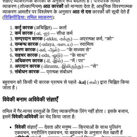
संज्ञाएँ व्याकरणिक कारकों के अनुसार रूप बदलती हैं। पारंपरिक तमिल
व्याकरण (
तोल्काप्पियम
)
आठ कारकों
को मान्यता देता है; आधुनिक विवरणात्मक
व्याकरण आमतौर पर विश्लेषण के अनुसार
आठ से दस
कारकों की सूची देते हैं
(
विकिपीडिया: तमिल व्याकरण
):
कर्तृ कारक
(अचिह्नित) — कर्ता
कर्म कारक
(-ai, -ஐ) — सीधा कर्म
सम्प्रदान कारक
(-ukku, -உக்கு) — अप्रत्यक्ष कर्म, “को”
सम्बन्ध कारक
(-udaya, -உடைய) — स्वामित्व
करण कारक
(-aal, -ஆல்) — “के माध्यम से”
सहचर कारक
(-odu, -ஓடு) — “के साथ”
अधिकरण कारक
(-il, -இல்) — “में / पर”
अपादान कारक
(-iliruntu, -இலிருந்து) — “से”
संबोधन कारक
— प्रत्यक्ष संबोधन
बहुवचन को किसी भी कारक प्रत्यय से पहले
-kaḷ
(-கள்) द्वारा चिह्नित किया
जाता है।
विवेकी बनाम अविवेकी संज्ञाएँ
तमिल में गैर-मानव वस्तुओं के लिए व्याकरणिक लिंग नहीं होता। इसके बजाय,
इसमें
विवेकी/अविवेकी
का भेद किया जाता है:
विवेकी
संज्ञाएँ — देवता और मनुष्य — क्रियाओं के साथ पुल्लिंग
एकवचन, स्त्रीलिंग एकवचन, या बहुवचन के अनुसार मेल खाती हैं