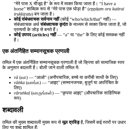
“मेरे पास X मौजूद है” के रूप में व्यक्त किया जाता है। “I have a
horse” शाब्दिक रूप से “मेरे पास एक घोड़ा है” (
eṉṉiṭam oru kutirai
irukkiṟatu
) बन जाता है।
कोई संबंधवाचक सर्वनाम नहीं
(कोई “who/which/that” नहीं) —
संबंधवाचक अर्थ
संबंधवाचक कृदंत
के माध्यम से व्यक्त किया जाता है, जो
प्रत्ययों के जोड़ से बनते हैं।
कोई उपपद (articles) नहीं
— “a” या “the” के लिए कोई समकक्ष नहीं
है।
एक अंतर्निहित सम्मानसूचक प्रणाली
तमिल में एक अंतर्निहित सम्मानसूचक प्रणाली है जो क्रिया को सामाजिक स्तर
के अनुसार बदलती है। बोली जाने वाली तमिल में:
vā
(வா) — “आओ” (अनौपचारिक, बच्चे या करीबी साथी के लिए)
vāṅka
(வாங்க) — “आइए” (सम्मानजनक, बुजुर्ग या अपरिचित के
लिए)
vāruṅkaḷ
(வாருங்கள்) — “कृपया आइए” (औपचारिक साहित्यिक
रूप)
शब्दावली
तमिल की मुख्य शब्दावली मुख्य रूप से
मूल द्रविड़
है, जिसमें कई स्तरों पर उधार
लिए गए शब्द शामिल हैं: