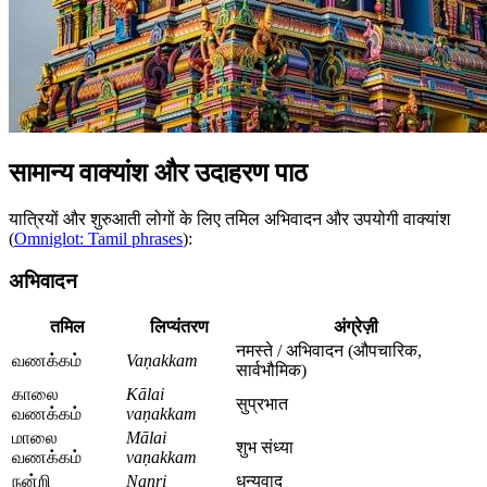
सामान्य वाक्यांश और उदाहरण पाठ
यात्रियों और शुरुआती लोगों के लिए तमिल अभिवादन और उपयोगी वाक्यांश
(
Omniglot: Tamil phrases
):
अभिवादन
तमिल
लिप्यंतरण
अंग्रेज़ी
नमस्ते / अभिवादन (औपचारिक,
வணக்கம்
Vaṇakkam
सार्वभौमिक)
காலை
Kālai
सुप्रभात
வணக்கம்
vaṇakkam
மாலை
Mālai
शुभ संध्या
வணக்கம்
vaṇakkam
நன்றி
Naṉṟi
धन्यवाद