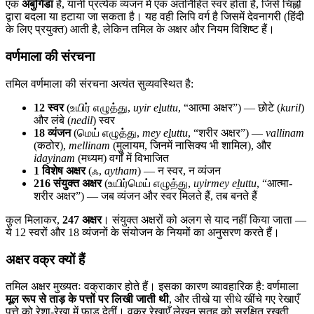
एक
अबुगिडा
है, यानी प्रत्येक व्यंजन में एक अंतर्निहित स्वर होता है, जिसे चिह्नों
द्वारा बदला या हटाया जा सकता है। यह वही लिपि वर्ग है जिसमें देवनागरी (हिंदी
के लिए प्रयुक्त) आती है, लेकिन तमिल के अक्षर और नियम विशिष्ट हैं।
वर्णमाला की संरचना
तमिल वर्णमाला की संरचना अत्यंत सुव्यवस्थित है:
12 स्वर
(உயிர் எழுத்து,
uyir eḻuttu
, “आत्मा अक्षर”) — छोटे (
kuril
)
और लंबे (
nedil
) स्वर
18 व्यंजन
(மெய் எழுத்து,
mey eḻuttu
, “शरीर अक्षर”) —
vallinam
(कठोर),
mellinam
(मुलायम, जिनमें नासिक्य भी शामिल), और
idayinam
(मध्यम) वर्गों में विभाजित
1 विशेष अक्षर
(ஃ,
aytham
) — न स्वर, न व्यंजन
216 संयुक्त अक्षर
(உயிர்மெய் எழுத்து,
uyirmey eḻuttu
, “आत्मा-
शरीर अक्षर”) — जब व्यंजन और स्वर मिलते हैं, तब बनते हैं
कुल मिलाकर,
247 अक्षर
। संयुक्त अक्षरों को अलग से याद नहीं किया जाता —
ये 12 स्वरों और 18 व्यंजनों के संयोजन के नियमों का अनुसरण करते हैं।
अक्षर वक्र क्यों हैं
तमिल अक्षर मुख्यतः वक्राकार होते हैं। इसका कारण व्यावहारिक है: वर्णमाला
मूल रूप से ताड़ के पत्तों पर लिखी जाती थी
, और तीखे या सीधे खींचे गए रेखाएँ
पत्ते को रेशा-रेखा में फाड़ देतीं। वक्र रेखाएँ लेखन सतह को सुरक्षित रखती