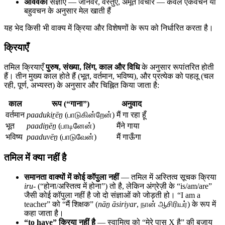
अविवेकी
संज्ञाएँ — जानवर, वस्तुएँ, अमूर्त विचार — केवल एकवचन या
बहुवचन के अनुसार मेल खाती हैं
यह भेद किसी भी वाक्य में क्रिया और विशेषणों के रूप को निर्धारित करता है।
क्रियाएँ
तमिल क्रियाएँ
पुरुष, संख्या, लिंग, काल और विधि
के अनुसार रूपांतरित होती
हैं। तीन मुख्य काल होते हैं (भूत, वर्तमान, भविष्य), और प्रत्येक को पहलू (चल
रही, पूर्ण, अभ्यस्त) के अनुसार और चिह्नित किया जाता है:
काल
रूप (“गाना”)
अनुवाद
वर्तमान
paadukiṟēṉ
(பாடுகின்றேன்)
मैं गा रहा हूँ
भूत
paadiṉēṉ
(பாடினேன்)
मैंने गाया
भविष्य
paaduvēṉ
(பாடுவேன்)
मैं गाऊँगा
तमिल में क्या नहीं है
समानता वाक्यों में कोई कॉपुला नहीं
— तमिल में अस्तित्व सूचक क्रिया
iru-
(“होना/अस्तित्व में होना”) तो है, लेकिन अंग्रेज़ी के “is/am/are”
जैसी कोई कॉपुला नहीं है जो दो संज्ञाओं को जोड़ती हो। “I am a
teacher” को “मैं शिक्षक” (
nāṉ āsiriyar
, நான் ஆசிரியர்) के रूप में
कहा जाता है।
“to have” क्रिया नहीं है
— स्वामित्व को “मेरे पास X है” की बजाय