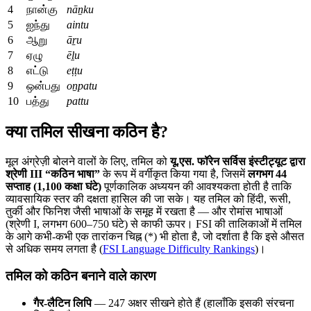
4
நான்கு
nāṉku
5
ஐந்து
aintu
6
ஆறு
āṟu
7
ஏழு
ēḻu
8
எட்டு
eṭṭu
9
ஒன்பது
oṉpatu
10
பத்து
pattu
क्या तमिल सीखना कठिन है?
मूल अंग्रेज़ी बोलने वालों के लिए, तमिल को
यू.एस. फॉरेन सर्विस इंस्टीट्यूट द्वारा
श्रेणी III “कठिन भाषा”
के रूप में वर्गीकृत किया गया है, जिसमें
लगभग 44
सप्ताह (1,100 कक्षा घंटे)
पूर्णकालिक अध्ययन की आवश्यकता होती है ताकि
व्यावसायिक स्तर की दक्षता हासिल की जा सके। यह तमिल को हिंदी, रूसी,
तुर्की और फिनिश जैसी भाषाओं के समूह में रखता है — और रोमांस भाषाओं
(श्रेणी I, लगभग 600–750 घंटे) से काफी ऊपर। FSI की तालिकाओं में तमिल
के आगे कभी-कभी एक तारांकन चिह्न (*) भी होता है, जो दर्शाता है कि इसे औसत
से अधिक समय लगता है (
FSI Language Difficulty Rankings
)।
तमिल को कठिन बनाने वाले कारण
गैर-लैटिन लिपि
— 247 अक्षर सीखने होते हैं (हालाँकि इसकी संरचना