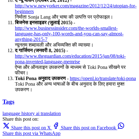
द न्यू यॉर्कर (दिसंबर 24, 2012)
-
http://www.newyorker.com/magazine/2012/12/24/utopian-for-
beginners
निर्माता Sonja Lang और भाषा की उत्पत्ति पर प्रोफाइल।
बिजनेस इनसाइडर (जुलाई 2015)
-
http://www.businessinsider.com/the-worlds-smallest-
language-has-only-100-words-and-you-can-say-almost-
anything-2015-7
न्यूनतम शब्दावली और अभिव्यक्ति की व्याख्या।
द गार्जियन (जनवरी 8, 2015)
-
http://www.theguardian.com/education/2015/jan/08/toki-
pona-invented-language-memrise
ऐप्स और ऑनलाइन उपकरणों के माध्यम से Toki Pona सीखने पर
फीचर।
Toki Pona अनुवाद उपकरण
-
https://openl.io/translate/toki-pona
Toki Pona और अन्य भाषाओं के बीच अनुवाद के लिए हमारा मुफ्त
उपकरण।
Tags
language
history
ai translation
Share this post on:
Share this post on X
Share this post on Facebook
Share this post via WhatsApp