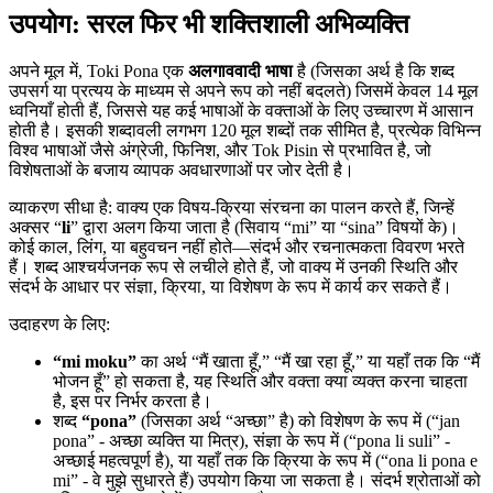
उपयोग: सरल फिर भी शक्तिशाली अभिव्यक्ति
अपने मूल में, Toki Pona एक
अलगाववादी भाषा
है (जिसका अर्थ है कि शब्द
उपसर्ग या प्रत्यय के माध्यम से अपने रूप को नहीं बदलते) जिसमें केवल 14 मूल
ध्वनियाँ होती हैं, जिससे यह कई भाषाओं के वक्ताओं के लिए उच्चारण में आसान
होती है। इसकी शब्दावली लगभग 120 मूल शब्दों तक सीमित है, प्रत्येक विभिन्न
विश्व भाषाओं जैसे अंग्रेजी, फिनिश, और Tok Pisin से प्रभावित है, जो
विशेषताओं के बजाय व्यापक अवधारणाओं पर जोर देती है।
व्याकरण सीधा है: वाक्य एक विषय-क्रिया संरचना का पालन करते हैं, जिन्हें
अक्सर “
li
” द्वारा अलग किया जाता है (सिवाय “mi” या “sina” विषयों के)।
कोई काल, लिंग, या बहुवचन नहीं होते—संदर्भ और रचनात्मकता विवरण भरते
हैं। शब्द आश्चर्यजनक रूप से लचीले होते हैं, जो वाक्य में उनकी स्थिति और
संदर्भ के आधार पर संज्ञा, क्रिया, या विशेषण के रूप में कार्य कर सकते हैं।
उदाहरण के लिए:
“mi moku”
का अर्थ “मैं खाता हूँ,” “मैं खा रहा हूँ,” या यहाँ तक कि “मैं
भोजन हूँ” हो सकता है, यह स्थिति और वक्ता क्या व्यक्त करना चाहता
है, इस पर निर्भर करता है।
शब्द
“pona”
(जिसका अर्थ “अच्छा” है) को विशेषण के रूप में (“jan
pona” - अच्छा व्यक्ति या मित्र), संज्ञा के रूप में (“pona li suli” -
अच्छाई महत्वपूर्ण है), या यहाँ तक कि क्रिया के रूप में (“ona li pona e
mi” - वे मुझे सुधारते हैं) उपयोग किया जा सकता है। संदर्भ श्रोताओं को