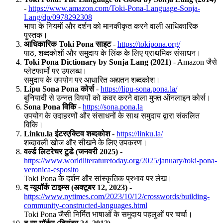
-
https://www.amazon.com/Toki-Pona-Language-Sonja-
Lang/dp/0978292308
भाषा के नियमों और दर्शन को मानकीकृत करने वाली आधिकारिक
पुस्तक।
आधिकारिक Toki Pona साइट
-
https://tokipona.org/
पाठ, शब्दकोशों और समुदाय के लिंक के लिए प्राथमिक संसाधन।
Toki Pona Dictionary by Sonja Lang (2021)
- Amazon जैसे
प्लेटफार्मों पर उपलब्ध।
समुदाय के उपयोग पर आधारित अद्यतन शब्दकोश।
Lipu Sona Pona कोर्स
-
https://lipu-sona.pona.la/
बुनियादी से उन्नत विषयों को कवर करने वाला मुफ्त ऑनलाइन कोर्स।
Sona Pona विकि
-
https://sona.pona.la
उपयोग के उदाहरणों और संसाधनों के साथ समुदाय द्वारा संकलित
विकि।
Linku.la इंटरएक्टिव शब्दकोश
-
https://linku.la/
शब्दावली खोज और सीखने के लिए उपकरण।
वर्ल्ड लिटरेचर टुडे (जनवरी 2025)
-
https://www.worldliteraturetoday.org/2025/january/toki-pona-
veronica-esposito
Toki Pona के दर्शन और सांस्कृतिक प्रभाव पर लेख।
द न्यूयॉर्क टाइम्स (अक्टूबर 12, 2023)
-
https://www.nytimes.com/2023/10/12/crosswords/building-
community-constructed-languages.html
Toki Pona जैसी निर्मित भाषाओं के समुदाय पहलुओं पर चर्चा।