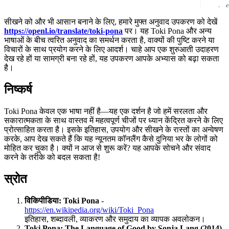
सीखने को और भी आसान बनाने के लिए, हमारे मुफ्त अनुवाद उपकरण को देखें
https://openl.io/translate/toki-pona
पर। यह Toki Pona और अन्य
भाषाओं के बीच त्वरित अनुवाद का समर्थन करता है, वाक्यों की पुष्टि करने या
विचारों के साथ प्रयोग करने के लिए आदर्श। चाहे आप एक शुरुआती उदाहरण
देख रहे हों या सामग्री बना रहे हों, यह उपकरण आपके अभ्यास को बढ़ा सकता
है।
निष्कर्ष
Toki Pona केवल एक भाषा नहीं है—यह एक दर्शन है जो हमें सरलता और
सकारात्मकता के साथ वास्तव में महत्वपूर्ण चीजों पर ध्यान केंद्रित करने के लिए
प्रोत्साहित करता है। इसके इतिहास, उपयोग और सीखने के रास्तों का अन्वेषण
करके, आप देख सकते हैं कि यह न्यूनतम कॉनलैंग कैसे दुनिया भर के लोगों को
मोहित कर चुका है। क्यों न आज से शुरू करें? यह आपके सोचने और संवाद
करने के तरीके को बदल सकता है!
स्रोत
विकिपीडिया: Toki Pona
-
https://en.wikipedia.org/wiki/Toki_Pona
इतिहास, शब्दावली, व्याकरण और समुदाय का व्यापक अवलोकन।
Toki Pona: The Language of Good by Sonja Lang (2014)