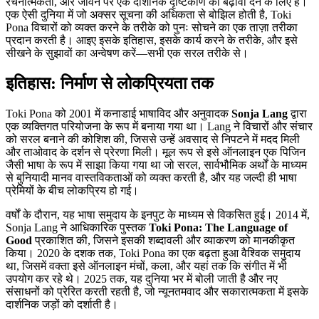
रचनात्मकता, और जीवन पर एक दार्शनिक दृष्टिकोण को बढ़ावा देने के लिए है।
एक ऐसी दुनिया में जो अक्सर सूचना की अधिकता से बोझिल होती है, Toki
Pona विचारों को व्यक्त करने के तरीके को पुनः सोचने का एक ताज़ा तरीका
प्रदान करती है। आइए इसके इतिहास, इसके कार्य करने के तरीके, और इसे
सीखने के सुझावों का अन्वेषण करें—सभी एक सरल तरीके से।
इतिहास: निर्माण से लोकप्रियता तक
Toki Pona को 2001 में कनाडाई भाषाविद और अनुवादक
Sonja Lang
द्वारा
एक व्यक्तिगत परियोजना के रूप में बनाया गया था। Lang ने विचारों और संचार
को सरल बनाने की कोशिश की, जिससे उन्हें अवसाद से निपटने में मदद मिली
और ताओवाद के दर्शन से प्रेरणा मिली। मूल रूप से इसे ऑनलाइन एक पिजिन
जैसी भाषा के रूप में साझा किया गया था जो सरल, सार्वभौमिक अर्थों के माध्यम
से बुनियादी मानव वास्तविकताओं को व्यक्त करती है, और यह जल्दी ही भाषा
प्रेमियों के बीच लोकप्रिय हो गई।
वर्षों के दौरान, यह भाषा समुदाय के इनपुट के माध्यम से विकसित हुई। 2014 में,
Sonja Lang ने आधिकारिक पुस्तक
Toki Pona: The Language of
Good
प्रकाशित की, जिसने इसकी शब्दावली और व्याकरण को मानकीकृत
किया। 2020 के दशक तक, Toki Pona का एक बढ़ता हुआ वैश्विक समुदाय
था, जिसमें वक्ता इसे ऑनलाइन मंचों, कला, और यहां तक कि संगीत में भी
उपयोग कर रहे थे। 2025 तक, यह दुनिया भर में बोली जाती है और नए
संसाधनों को प्रेरित करती रहती है, जो न्यूनतमवाद और सकारात्मकता में इसके
दार्शनिक जड़ों को दर्शाती है।