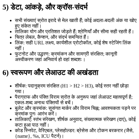
5) डेटा, आंकड़े, और क्रॉस-संदर्भ
सभी संख्याएं स्रोत इरादे से मेल खाती हैं; कोई अदला-बदली अंक या खोए
हुए संकेत नहीं।
तालिका योग और प्रतिशत जोड़ते हैं; श्रेणियाँ और सीमा सही रहती हैं।
चित्र लेबल, कैप्शन, और संदर्भ समन्वित हैं।
लिंक: सही URL लक्ष्य, कार्यशील प्रोटोकॉल, कोई शेष स्टेजिंग लिंक
नहीं।
फुटनोट और उद्धरण: क्रमांकन और सामग्री संरक्षित; कानूनी
अस्वीकरण जहां अनिवार्य हो वहां शब्दशः।
6) स्वरूपण और लेआउट की अखंडता
शीर्षक: पदानुक्रम संरक्षित (H1 > H2 > H3), कोई स्तर नहीं छोड़ा
गया।
पैराग्राफ और पंक्ति विराम स्रोत के अनुरूप जहां लेआउट महत्वपूर्ण है;
एकल-शब्द अनाथ पंक्तियों से बचें।
बुलेट और क्रमांक: सुसंगत मार्कर और विराम चिह्न; आवश्यकता पड़ने पर
क्रमांक पुनः आरंभ करें।
तालिकाएँ: स्तंभ संरेखण, शीर्षक अनुवाद, संख्यात्मक संरेखण (दाएं), कोई
कटा हुआ पाठ नहीं।
कोड स्निपेट, वेरिएबल, प्लेसहोल्डर: ब्रेसेस और टोकन बरकरार (जैसे,
{name}, %s, ICU पैटर्न)।