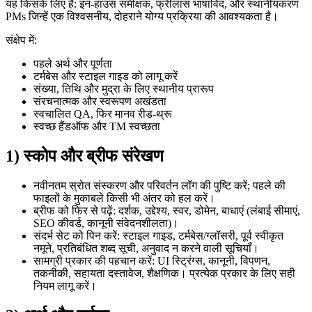
यह किसके लिए है: इन-हाउस समीक्षक, फ्रीलांस भाषाविद, और स्थानीयकरण
PMs जिन्हें एक विश्वसनीय, दोहराने योग्य प्रक्रिया की आवश्यकता है।
संक्षेप में:
पहले अर्थ और पूर्णता
टर्मबेस और स्टाइल गाइड को लागू करें
संख्या, तिथि और मुद्रा के लिए स्थानीय प्रारूप
संरचनात्मक और स्वरूपण अखंडता
स्वचालित QA, फिर मानव रीड-थ्रू
स्वच्छ हैंडऑफ और TM स्वच्छता
1) स्कोप और ब्रीफ संरेखण
नवीनतम स्रोत संस्करण और परिवर्तन लॉग की पुष्टि करें; पहले की
फाइलों के मुकाबले किसी भी अंतर को हल करें।
ब्रीफ को फिर से पढ़ें: दर्शक, उद्देश्य, स्वर, डोमेन, बाधाएं (लंबाई सीमाएं,
SEO कीवर्ड, कानूनी संवेदनशीलता)।
संदर्भ सेट को पिन करें: स्टाइल गाइड, टर्मबेस/ग्लॉसरी, पूर्व स्वीकृत
नमूने, प्रतिबंधित शब्द सूची, अनुवाद न करने वाली सूचियाँ।
सामग्री प्रकार की पहचान करें: UI स्ट्रिंग्स, कानूनी, विपणन,
तकनीकी, सहायता दस्तावेज, शैक्षणिक। प्रत्येक प्रकार के लिए सही
नियम लागू करें।