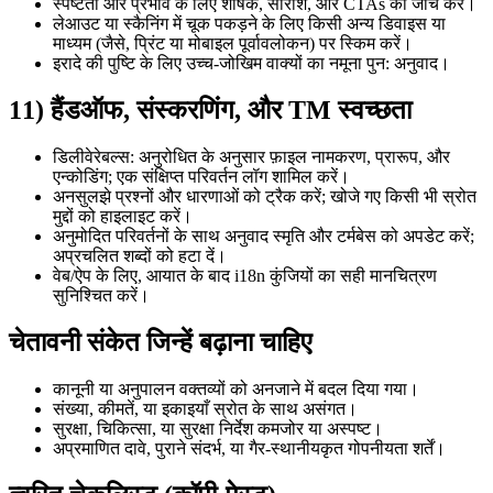
स्पष्टता और प्रभाव के लिए शीर्षक, सारांश, और CTAs की जाँच करें।
लेआउट या स्कैनिंग में चूक पकड़ने के लिए किसी अन्य डिवाइस या
माध्यम (जैसे, प्रिंट या मोबाइल पूर्वावलोकन) पर स्किम करें।
इरादे की पुष्टि के लिए उच्च-जोखिम वाक्यों का नमूना पुन: अनुवाद।
11) हैंडऑफ, संस्करणिंग, और TM स्वच्छता
डिलीवेरेबल्स: अनुरोधित के अनुसार फ़ाइल नामकरण, प्रारूप, और
एन्कोडिंग; एक संक्षिप्त परिवर्तन लॉग शामिल करें।
अनसुलझे प्रश्नों और धारणाओं को ट्रैक करें; खोजे गए किसी भी स्रोत
मुद्दों को हाइलाइट करें।
अनुमोदित परिवर्तनों के साथ अनुवाद स्मृति और टर्मबेस को अपडेट करें;
अप्रचलित शब्दों को हटा दें।
वेब/ऐप के लिए, आयात के बाद i18n कुंजियों का सही मानचित्रण
सुनिश्चित करें।
चेतावनी संकेत जिन्हें बढ़ाना चाहिए
कानूनी या अनुपालन वक्तव्यों को अनजाने में बदल दिया गया।
संख्या, कीमतें, या इकाइयाँ स्रोत के साथ असंगत।
सुरक्षा, चिकित्सा, या सुरक्षा निर्देश कमजोर या अस्पष्ट।
अप्रमाणित दावे, पुराने संदर्भ, या गैर-स्थानीयकृत गोपनीयता शर्तें।