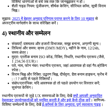
विशिष्ट धारणाओं से बचें जब तक कि जानबूझकर न हो।
शैली गाइड नियम: पूंजीकरण, शीर्षक केसिंग, सीरियल कॉमा, सूची विराम
चिह्न।
सुझाव:
2025 में बेहतर अनुवाद परिणाम प्राप्त करने के लिए 10 सुझाव
से
अपस्ट्रीम मार्गदर्शन के साथ संरेखित करें।
4) स्थानीय और सम्मेलन
संख्याएँ: दशमलव और हजारों विभाजक, समूह बनाना, अग्रणी शून्य।
तिथियां और समय: क्रम (DMY/MDY), महीने के नाम, 12/24h,
समय क्षेत्र।
मुद्रा: प्रतीक बनाम ISO कोड, रिक्ति, स्थिति, स्थानीय प्रारूप (जैसे,
1 234,56 EUR)।
पते, नाम, फोन नंबर: स्थानीय प्रारूप, जहां आवश्यक हो वहां गैर-ब्रेकिंग
स्पेस।
विराम चिह्न और रिक्ति: उद्धरण चिह्न, दीर्घवृत्त, डैश बनाम हाइफन, फ्रेंच में
; : ! ? आदि से पहले रिक्तियाँ।
संक्षेप/प्रारंभिक: यदि आवश्यक हो तो पहले उपयोग पर विस्तार करें;
सुसंगत केसिंग।
स्थानीय प्रारूपों से जुड़े UX समस्याओं के लिए, देखें
क्यों आपकी अनुवादित
वेबसाइट उपयोगकर्ताओं को भ्रमित करती है और इसे कैसे ठीक करें
। वाणिज्य-
विशिष्ट सम्मेलनों के लिए, देखें
ई-कॉमर्स के लिए अनुवाद: पूर्ण व्यवसाय गाइड
।