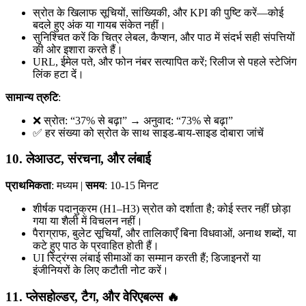
स्रोत के खिलाफ सूचियों, सांख्यिकी, और KPI की पुष्टि करें—कोई
बदले हुए अंक या गायब संकेत नहीं।
सुनिश्चित करें कि चित्र लेबल, कैप्शन, और पाठ में संदर्भ सही संपत्तियों
की ओर इशारा करते हैं।
URL, ईमेल पते, और फोन नंबर सत्यापित करें; रिलीज से पहले स्टेजिंग
लिंक हटा दें।
सामान्य त्रुटि
:
❌ स्रोत: “37% से बढ़ा” → अनुवाद: “73% से बढ़ा”
✅ हर संख्या को स्रोत के साथ साइड-बाय-साइड दोबारा जांचें
10. लेआउट, संरचना, और लंबाई
प्राथमिकता
: मध्यम |
समय
: 10-15 मिनट
शीर्षक पदानुक्रम (H1–H3) स्रोत को दर्शाता है; कोई स्तर नहीं छोड़ा
गया या शैली में विचलन नहीं।
पैराग्राफ, बुलेट सूचियाँ, और तालिकाएँ बिना विधवाओं, अनाथ शब्दों, या
कटे हुए पाठ के प्रवाहित होती हैं।
UI स्ट्रिंग्स लंबाई सीमाओं का सम्मान करती हैं; डिजाइनरों या
इंजीनियरों के लिए कटौती नोट करें।
11. प्लेसहोल्डर, टैग, और वेरिएबल्स 🔥