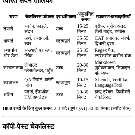
त्वरित संदर्भ तालिका
अनुमानित
चरण
चेकलिस्ट फोकस
प्राथमिकता
उपकरण/कलाकृतियाँ
समय
स्कोप, फाइलें,
15-25
ब्रीफ, स्रोत अंतर,
तैयारी
उच्च
संदर्भ
मिनट
शैली गाइड, टर्मबेस
अर्थ, शब्दावली,
35-55
CAT संपादक, संदर्भ,
भाषाई
महत्वपूर्ण
स्वर
मिनट
द्विभाषी दृश्य
स्थानीय
संख्याएँ, प्रारूप,
25-35
Regex पैक,
महत्वपूर्ण
और डेटा
लिंक
मिनट
स्प्रेडशीट क्रॉस-चेक
Markdown
लेआउट,
20-30
संरचनात्मक
उच्च
पूर्वावलोकन, डिज़ाइन
प्लेसहोल्डर, पहुँच
मिनट
मॉकअप्स
QA रिपोर्ट, वर्तनी
10-15
Xbench, Verifika,
स्वचालन
महत्वपूर्ण
जांच
मिनट
LanguageTool
पढ़ाई, हैंडऑफ,
20-30
इश्यू ट्रैकर, डिलीवरी
अंतिम
उच्च
TM अपडेट्स
मिनट
चेकलिस्ट
1000 शब्दों के लिए कुल समय
: 2-3 घंटे (पूर्ण QA) | 30-45 मिनट (स्पॉट चेक)
कॉपी-पेस्ट चेकलिस्ट