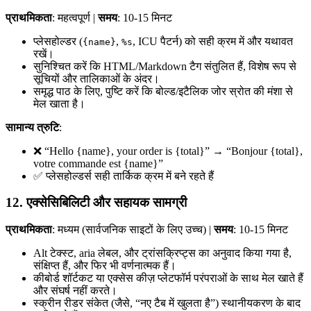
प्राथमिकता
: महत्वपूर्ण |
समय
: 10-15 मिनट
प्लेसहोल्डर (
,
, ICU पैटर्न) को सही क्रम में और यथावत
{name}
%s
रखें।
सुनिश्चित करें कि HTML/Markdown टैग संतुलित हैं, विशेष रूप से
सूचियों और तालिकाओं के अंदर।
समृद्ध पाठ के लिए, पुष्टि करें कि बोल्ड/इटैलिक जोर स्रोत की मंशा से
मेल खाता है।
सामान्य त्रुटि
:
❌ “Hello {name}, your order is {total}” → “Bonjour {total},
votre commande est {name}”
✅ प्लेसहोल्डर्स सही तार्किक क्रम में बने रहते हैं
12. एक्सेसिबिलिटी और सहायक सामग्री
प्राथमिकता
: मध्यम (सार्वजनिक साइटों के लिए उच्च) |
समय
: 10-15 मिनट
Alt टेक्स्ट, aria लेबल, और ट्रांसक्रिप्ट्स का अनुवाद किया गया है,
संक्षिप्त हैं, और फिर भी वर्णनात्मक हैं।
कीबोर्ड शॉर्टकट या एक्सेस कीज़ प्लेटफॉर्म परंपराओं के साथ मेल खाते हैं
और संघर्ष नहीं करते।
स्क्रीन रीडर संकेत (जैसे, “नए टैब में खुलता है”) स्थानीयकरण के बाद