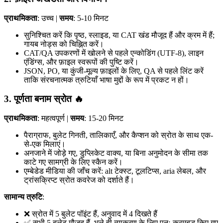
प्राथमिकता
: उच्च |
समय
: 5-10 मिनट
सुनिश्चित करें कि पृष्ठ, स्लाइड, या CAT खंड मौजूद हैं और क्रम में हैं;
गायब नोड्स को चिह्नित करें।
CAT/QA उपकरणों में खोलने से पहले एन्कोडिंग (UTF-8), लाइन
एंडिंग्स, और फ़ाइल स्वरूपों की पुष्टि करें।
JSON, PO, या कुंजी-मूल्य फ़ाइलों के लिए, QA से पहले लिंट करें
ताकि संरचनात्मक त्रुटियाँ भाषा मुद्दों के रूप में प्रकट न हों।
3. पूर्णता बनाम स्रोत 🔥
प्राथमिकता
: महत्वपूर्ण |
समय
: 15-20 मिनट
पैराग्राफ, बुलेट गिनती, तालिकाएँ, और कैप्शन को स्रोत के साथ एक-
से-एक मिलाएं।
अनजाने में जोड़े गए, डुप्लिकेट वाक्य, या बिना अनुमोदन के सीमा तक
काटे गए सामग्री के लिए स्कैन करें।
एम्बेडेड मीडिया की जाँच करें: alt टेक्स्ट, टूलटिप्स, aria लेबल, और
ट्रांसक्रिप्ट स्रोत कवरेज को दर्शाते हैं।
सामान्य त्रुटि
:
❌ स्रोत में 5 बुलेट पॉइंट हैं, अनुवाद में 4 दिखते हैं
✅ सभी 5 बुलेट मौजूद हैं, भले ही व्याकरण के लिए पुनः क्रमबद्ध किए गए