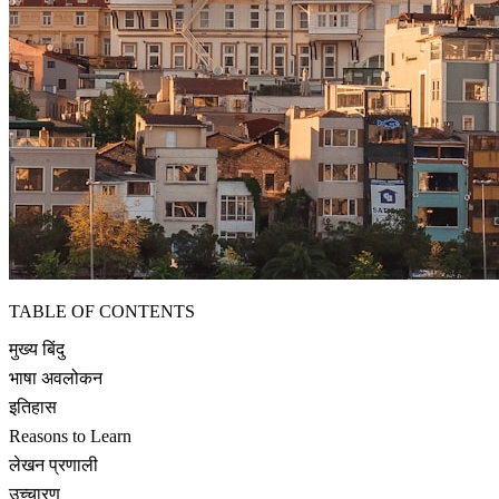
TABLE OF CONTENTS
मुख्य बिंदु
भाषा अवलोकन
इतिहास
Reasons to Learn
लेखन प्रणाली
उच्चारण