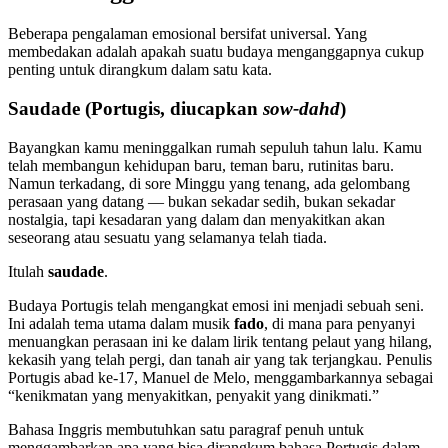
Beberapa pengalaman emosional bersifat universal. Yang
membedakan adalah apakah suatu budaya menganggapnya cukup
penting untuk dirangkum dalam satu kata.
Saudade (Portugis, diucapkan
sow-dahd
)
Bayangkan kamu meninggalkan rumah sepuluh tahun lalu. Kamu
telah membangun kehidupan baru, teman baru, rutinitas baru.
Namun terkadang, di sore Minggu yang tenang, ada gelombang
perasaan yang datang — bukan sekadar sedih, bukan sekadar
nostalgia, tapi kesadaran yang dalam dan menyakitkan akan
seseorang atau sesuatu yang selamanya telah tiada.
Itulah
saudade
.
Budaya Portugis telah mengangkat emosi ini menjadi sebuah seni.
Ini adalah tema utama dalam musik
fado
, di mana para penyanyi
menuangkan perasaan ini ke dalam lirik tentang pelaut yang hilang,
kekasih yang telah pergi, dan tanah air yang tak terjangkau. Penulis
Portugis abad ke-17, Manuel de Melo, menggambarkannya sebagai
“kenikmatan yang menyakitkan, penyakit yang dinikmati.”
Bahasa Inggris membutuhkan satu paragraf penuh untuk
menggambarkan apa yang bisa dirangkum bahasa Portugis dalam