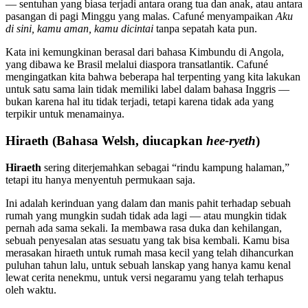
— sentuhan yang biasa terjadi antara orang tua dan anak, atau antara
pasangan di pagi Minggu yang malas. Cafuné menyampaikan
Aku
di sini, kamu aman, kamu dicintai
tanpa sepatah kata pun.
Kata ini kemungkinan berasal dari bahasa Kimbundu di Angola,
yang dibawa ke Brasil melalui diaspora transatlantik. Cafuné
mengingatkan kita bahwa beberapa hal terpenting yang kita lakukan
untuk satu sama lain tidak memiliki label dalam bahasa Inggris —
bukan karena hal itu tidak terjadi, tetapi karena tidak ada yang
terpikir untuk menamainya.
Hiraeth (Bahasa Welsh, diucapkan
hee-ryeth
)
Hiraeth
sering diterjemahkan sebagai “rindu kampung halaman,”
tetapi itu hanya menyentuh permukaan saja.
Ini adalah kerinduan yang dalam dan manis pahit terhadap sebuah
rumah yang mungkin sudah tidak ada lagi — atau mungkin tidak
pernah ada sama sekali. Ia membawa rasa duka dan kehilangan,
sebuah penyesalan atas sesuatu yang tak bisa kembali. Kamu bisa
merasakan hiraeth untuk rumah masa kecil yang telah dihancurkan
puluhan tahun lalu, untuk sebuah lanskap yang hanya kamu kenal
lewat cerita nenekmu, untuk versi negaramu yang telah terhapus
oleh waktu.