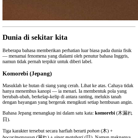
Dunia di sekitar kita
Beberapa bahasa memberikan perhatian luar biasa pada dunia fisik
— menamai fenomena yang dialami oleh penutur bahasa Inggris,
namun tidak pernah terpikir untuk diberi label.
Komorebi (Jepang)
Masuklah ke hutan di siang yang cerah. Lihat ke atas. Cahaya tidak
hanya menembus kanopi — ia menari. Ia membentuk pola yang
berubah-ubah, berkelap-kelip di antara ranting, melukis tanah
dengan bayangan yang bergerak mengikuti setiap hembusan angin.
Bahasa Jepang menangkap ini dalam satu kata:
komorebi
(木漏れ
日).
Tiga karakter tersebut secara harfiah berarti
pohon
(木) +
bocor/menyusup
(漏れ) +
sinar matahari
(日). Namun maknanya