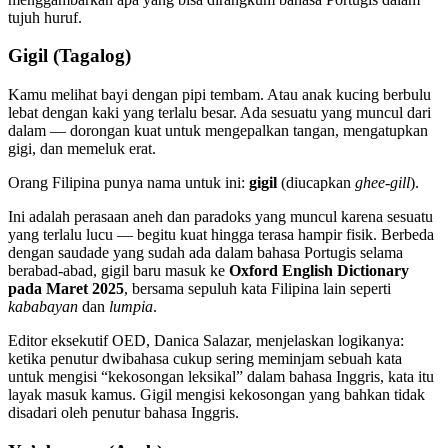
tujuh huruf.
Gigil (Tagalog)
Kamu melihat bayi dengan pipi tembam. Atau anak kucing berbulu
lebat dengan kaki yang terlalu besar. Ada sesuatu yang muncul dari
dalam — dorongan kuat untuk mengepalkan tangan, mengatupkan
gigi, dan memeluk erat.
Orang Filipina punya nama untuk ini:
gigil
(diucapkan
ghee-gill
).
Ini adalah perasaan aneh dan paradoks yang muncul karena sesuatu
yang terlalu lucu — begitu kuat hingga terasa hampir fisik. Berbeda
dengan saudade yang sudah ada dalam bahasa Portugis selama
berabad-abad, gigil baru masuk ke
Oxford English Dictionary
pada Maret 2025
, bersama sepuluh kata Filipina lain seperti
kababayan
dan
lumpia
.
Editor eksekutif OED, Danica Salazar, menjelaskan logikanya:
ketika penutur dwibahasa cukup sering meminjam sebuah kata
untuk mengisi “kekosongan leksikal” dalam bahasa Inggris, kata itu
layak masuk kamus. Gigil mengisi kekosongan yang bahkan tidak
disadari oleh penutur bahasa Inggris.