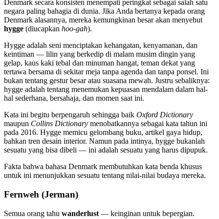
Denmark secara konsisten menempati peringkat sebagai salah satu
negara paling bahagia di dunia. Jika Anda bertanya kepada orang
Denmark alasannya, mereka kemungkinan besar akan menyebut
hygge
(diucapkan
hoo-gah
).
Hygge adalah seni menciptakan kehangatan, kenyamanan, dan
keintiman — lilin yang berkedip di malam musim dingin yang
gelap, kaus kaki tebal dan minuman hangat, teman dekat yang
tertawa bersama di sekitar meja tanpa agenda dan tanpa ponsel. Ini
bukan tentang gestur besar atau suasana mewah. Justru sebaliknya:
hygge adalah tentang menemukan kepuasan mendalam dalam hal-
hal sederhana, bersahaja, dan momen saat ini.
Kata ini begitu berpengaruh sehingga baik
Oxford Dictionary
maupun
Collins Dictionary
menobatkannya sebagai kata tahun ini
pada 2016. Hygge memicu gelombang buku, artikel gaya hidup,
bahkan tren desain interior. Namun pada intinya, hygge bukanlah
sesuatu yang bisa dibeli — ini adalah sesuatu yang harus dipupuk.
Fakta bahwa bahasa Denmark membutuhkan kata benda khusus
untuk ini menunjukkan sesuatu tentang nilai-nilai budaya mereka.
Fernweh (Jerman)
Semua orang tahu
wanderlust
— keinginan untuk bepergian.