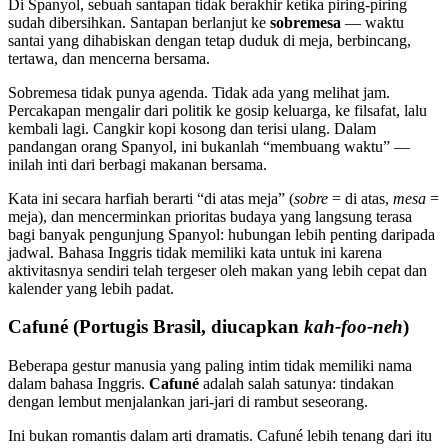
Di Spanyol, sebuah santapan tidak berakhir ketika piring-piring
sudah dibersihkan. Santapan berlanjut ke
sobremesa
— waktu
santai yang dihabiskan dengan tetap duduk di meja, berbincang,
tertawa, dan mencerna bersama.
Sobremesa tidak punya agenda. Tidak ada yang melihat jam.
Percakapan mengalir dari politik ke gosip keluarga, ke filsafat, lalu
kembali lagi. Cangkir kopi kosong dan terisi ulang. Dalam
pandangan orang Spanyol, ini bukanlah “membuang waktu” —
inilah inti dari berbagi makanan bersama.
Kata ini secara harfiah berarti “di atas meja” (
sobre
= di atas,
mesa
=
meja), dan mencerminkan prioritas budaya yang langsung terasa
bagi banyak pengunjung Spanyol: hubungan lebih penting daripada
jadwal. Bahasa Inggris tidak memiliki kata untuk ini karena
aktivitasnya sendiri telah tergeser oleh makan yang lebih cepat dan
kalender yang lebih padat.
Cafuné (Portugis Brasil, diucapkan
kah-foo-neh
)
Beberapa gestur manusia yang paling intim tidak memiliki nama
dalam bahasa Inggris.
Cafuné
adalah salah satunya: tindakan
dengan lembut menjalankan jari-jari di rambut seseorang.
Ini bukan romantis dalam arti dramatis. Cafuné lebih tenang dari itu