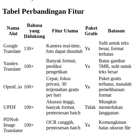
Tabel Perbandingan Fitur
Bahasa
Nama
Paket
yang
Fitur Utama
Batasan
Alat
Gratis
Didukung
Sulit untuk teks
Google
Kamera real-time,
130+
Ya
besar, format
Translate
foto dapat diunduh
terbatas
Banyak format,
Batas gambar
Yandex
100+
prediksi
Ya
5MB, sulit untuk
Translate
pengetikan
teks besar
Cepat, fokus
Paket gratis
privasi, 30
terbatas, masalah
OpenL.io
100+
Ya
terjemahan gratis
pemeliharaan
per hari
format
Akurasi tinggi,
Mungkin
UPDF
100+
banyak format,
Tidak
memerlukan
pemrosesan batch
langganan
PDNob
OCR canggih,
Kemungkinan
Image
100+
Ya
pemrosesan batch
batas ukuran file
Translator