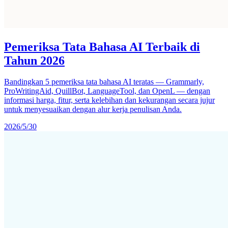
Pemeriksa Tata Bahasa AI Terbaik di
Tahun 2026
Bandingkan 5 pemeriksa tata bahasa AI teratas — Grammarly,
ProWritingAid, QuillBot, LanguageTool, dan OpenL — dengan
informasi harga, fitur, serta kelebihan dan kekurangan secara jujur
untuk menyesuaikan dengan alur kerja penulisan Anda.
2026/5/30