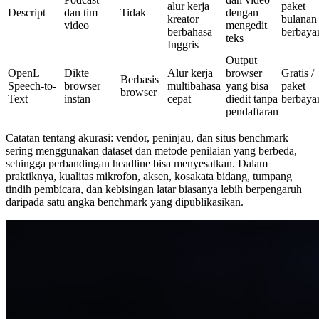
alur kerja
paket
Descript
dan tim
Tidak
dengan
kreator
bulanan
video
mengedit
berbahasa
berbaya
teks
Inggris
Output
OpenL
Dikte
Alur kerja
browser
Gratis /
Berbasis
Speech-to-
browser
multibahasa
yang bisa
paket
browser
Text
instan
cepat
diedit tanpa
berbaya
pendaftaran
Catatan tentang akurasi: vendor, peninjau, dan situs benchmark
sering menggunakan dataset dan metode penilaian yang berbeda,
sehingga perbandingan headline bisa menyesatkan. Dalam
praktiknya, kualitas mikrofon, aksen, kosakata bidang, tumpang
tindih pembicara, dan kebisingan latar biasanya lebih berpengaruh
daripada satu angka benchmark yang dipublikasikan.