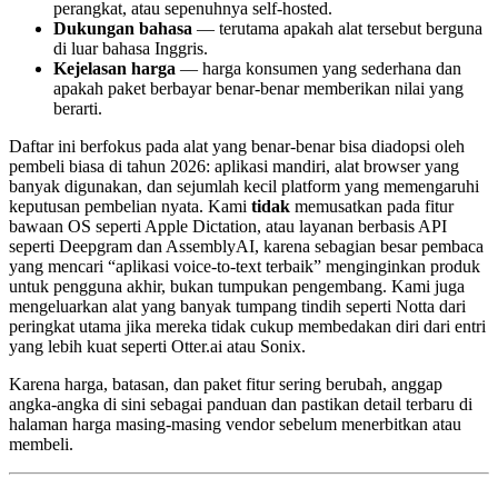
perangkat, atau sepenuhnya self-hosted.
Dukungan bahasa
— terutama apakah alat tersebut berguna
di luar bahasa Inggris.
Kejelasan harga
— harga konsumen yang sederhana dan
apakah paket berbayar benar-benar memberikan nilai yang
berarti.
Daftar ini berfokus pada alat yang benar-benar bisa diadopsi oleh
pembeli biasa di tahun 2026: aplikasi mandiri, alat browser yang
banyak digunakan, dan sejumlah kecil platform yang memengaruhi
keputusan pembelian nyata. Kami
tidak
memusatkan pada fitur
bawaan OS seperti Apple Dictation, atau layanan berbasis API
seperti Deepgram dan AssemblyAI, karena sebagian besar pembaca
yang mencari “aplikasi voice-to-text terbaik” menginginkan produk
untuk pengguna akhir, bukan tumpukan pengembang. Kami juga
mengeluarkan alat yang banyak tumpang tindih seperti Notta dari
peringkat utama jika mereka tidak cukup membedakan diri dari entri
yang lebih kuat seperti Otter.ai atau Sonix.
Karena harga, batasan, dan paket fitur sering berubah, anggap
angka-angka di sini sebagai panduan dan pastikan detail terbaru di
halaman harga masing-masing vendor sebelum menerbitkan atau
membeli.