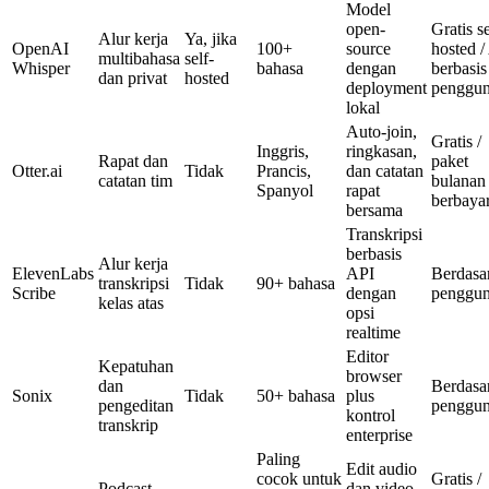
Model
open-
Gratis se
Alur kerja
Ya, jika
OpenAI
100+
source
hosted /
multibahasa
self-
Whisper
bahasa
dengan
berbasis
dan privat
hosted
deployment
penggu
lokal
Auto-join,
Gratis /
Inggris,
ringkasan,
Rapat dan
paket
Otter.ai
Tidak
Prancis,
dan catatan
catatan tim
bulanan
Spanyol
rapat
berbaya
bersama
Transkripsi
berbasis
Alur kerja
ElevenLabs
API
Berdasa
transkripsi
Tidak
90+ bahasa
Scribe
dengan
penggu
kelas atas
opsi
realtime
Editor
Kepatuhan
browser
dan
Berdasa
Sonix
Tidak
50+ bahasa
plus
pengeditan
penggu
kontrol
transkrip
enterprise
Paling
Edit audio
cocok untuk
Gratis /
Podcast
dan video