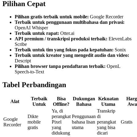
Pilihan Cepat
Pilihan gratis terbaik untuk mobile:
Google Recorder
Terbaik untuk penggunaan multibahasa dan privasi:
OpenAI Whisper
Terbaik untuk rapat:
Otter.ai
API premium / transkripsi produksi terbaik:
ElevenLabs
Scribe
Terbaik untuk tim yang fokus pada kepatuhan:
Sonix
Terbaik untuk kreator yang mengedit audio dan video:
Descript
Pilihan browser tanpa pendaftaran terbaik:
OpenL
Speech-to-Text
Tabel Perbandingan
Terbaik
Bisa
Dukungan
Kekuatan
Harg
Alat
Untuk
Offline?
Bahasa
Utama
Awa
Ya, di
Transkrip
Dikte
perangkat
Penggunaan
di
Google
mobile
Pixel
bahasa lisan
perangkat
Gratis
Recorder
gratis
yang
utama
yang bisa
didukung
dicari