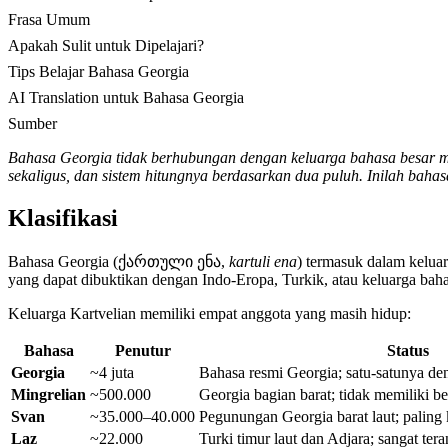
Frasa Umum
Apakah Sulit untuk Dipelajari?
Tips Belajar Bahasa Georgia
AI Translation untuk Bahasa Georgia
Sumber
Bahasa Georgia tidak berhubungan dengan keluarga bahasa besar man
sekaligus, dan sistem hitungnya berdasarkan dua puluh. Inilah bahasa 
Klasifikasi
Bahasa Georgia (ქართული ენა,
kartuli ena
) termasuk dalam kelua
yang dapat dibuktikan dengan Indo-Eropa, Turkik, atau keluarga bahasa
Keluarga Kartvelian memiliki empat anggota yang masih hidup:
Bahasa
Penutur
Status
Georgia
~4 juta
Bahasa resmi Georgia; satu-satunya den
Mingrelian
~500.000
Georgia bagian barat; tidak memiliki be
Svan
~35.000–40.000
Pegunungan Georgia barat laut; paling 
Laz
~22.000
Turki timur laut dan Adjara; sangat te