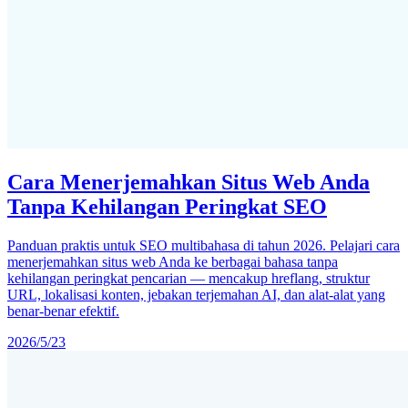
Cara Menerjemahkan Situs Web Anda
Tanpa Kehilangan Peringkat SEO
Panduan praktis untuk SEO multibahasa di tahun 2026. Pelajari cara
menerjemahkan situs web Anda ke berbagai bahasa tanpa
kehilangan peringkat pencarian — mencakup hreflang, struktur
URL, lokalisasi konten, jebakan terjemahan AI, dan alat-alat yang
benar-benar efektif.
2026/5/23