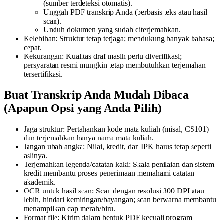
(sumber terdeteksi otomatis).
Unggah PDF transkrip Anda (berbasis teks atau hasil
scan).
Unduh dokumen yang sudah diterjemahkan.
Kelebihan: Struktur tetap terjaga; mendukung banyak bahasa;
cepat.
Kekurangan: Kualitas draf masih perlu diverifikasi;
persyaratan resmi mungkin tetap membutuhkan terjemahan
tersertifikasi.
Buat Transkrip Anda Mudah Dibaca
(Apapun Opsi yang Anda Pilih)
Jaga struktur: Pertahankan kode mata kuliah (misal, CS101)
dan terjemahkan hanya nama mata kuliah.
Jangan ubah angka: Nilai, kredit, dan IPK harus tetap seperti
aslinya.
Terjemahkan legenda/catatan kaki: Skala penilaian dan sistem
kredit membantu proses penerimaan memahami catatan
akademik.
OCR untuk hasil scan: Scan dengan resolusi 300 DPI atau
lebih, hindari kemiringan/bayangan; scan berwarna membantu
menampilkan cap merah/biru.
Format file: Kirim dalam bentuk PDF kecuali program