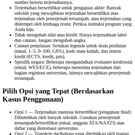
sumber beserta terjemahannya.
Terjemahan bersertifikat untuk pengajuan akhir: Banyak
sekolah yang mewajibkan terjemahan bersertifikat atau
terjemahan oleh penerjemah tersumpah, atau terjemahan yang
distempel oleh lembaga resmi. Periksa instruksi program yang
Anda tuju.
Tidak mengubah nilai atau kredit: Hanya terjemahkan label
dan catatan. Jangan mengubah angka.
Catatan penjelasan: Sertakan legenda untuk skala penilaian
(misal, 1–5, 0–100, GPA), kode mata kuliah, dan sistem
kredit (ECTS, kredit, jam).
Spesifik negara: Beberapa mengandalkan evaluator kredensial
(misal, WES/ECE), beberapa menerima terjemahan dari
bagian registrasi universitas, lainnya mewajibkan penerjemah
tersumpah.
Pilih Opsi yang Tepat (Berdasarkan
Kasus Penggunaan)
Opsi 1 — Terjemahan manusia bersertifikat (pengajuan final):
Dibutuhkan oleh banyak sekolah. Gunakan penerjemah
tersumpah/bersertifikat (misal, anggota ATA/NAATI) atau
daftar yang diotorisasi universitas.
Opsi 2 — Transkrip dwibahasa yang diterbitkan oleh bagian