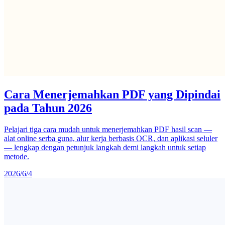
Cara Menerjemahkan PDF yang Dipindai
pada Tahun 2026
Pelajari tiga cara mudah untuk menerjemahkan PDF hasil scan —
alat online serba guna, alur kerja berbasis OCR, dan aplikasi seluler
— lengkap dengan petunjuk langkah demi langkah untuk setiap
metode.
2026/6/4