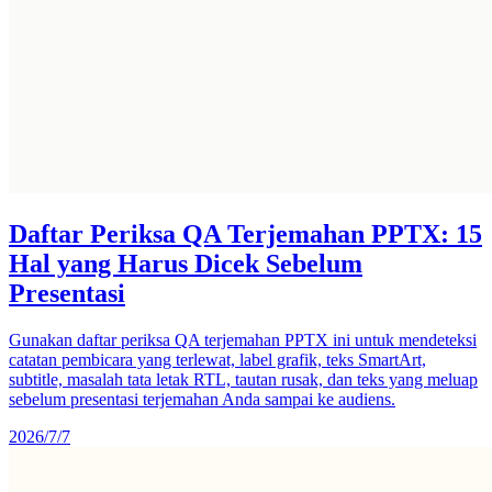
Daftar Periksa QA Terjemahan PPTX: 15
Hal yang Harus Dicek Sebelum
Presentasi
Gunakan daftar periksa QA terjemahan PPTX ini untuk mendeteksi
catatan pembicara yang terlewat, label grafik, teks SmartArt,
subtitle, masalah tata letak RTL, tautan rusak, dan teks yang meluap
sebelum presentasi terjemahan Anda sampai ke audiens.
2026/7/7