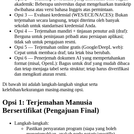
akademik: Beberapa universitas dapat mengeluarkan transkrip
dwibahasa atau versi bahasa Inggris atas permintaan.
Opsi 3 — Evaluasi kredensial (WES/ECE/NACES): Bukan
terjemahan secara langsung, tetapi diterima oleh banyak
sekolah untuk standarisasi kredensial Anda.
Opsi 4 — Terjemahan mandiri + tinjauan penutur asli (draf):
Berguna untuk peninjauan pribadi atau persiapan aplikasi;
tidak sah untuk pengajuan resmi.
Opsi 5 — Terjemahan online gratis (Google/DeepL web):
Cepat untuk membaca draf; tata letak bisa berubah.
Opsi 6 — Penerjemah dokumen AI yang mempertahankan
format (misal, OpenL): Bagus untuk draf yang mudah dibaca
dan tetap menjaga tabel serta struktur; tetap harus diverifikasi
dan mengikuti aturan resmi.
Di bawah ini adalah langkah-langkah singkat serta
kelebihan/kekurangan masing-masing opsi.
Opsi 1: Terjemahan Manusia
Bersertifikat (Pengajuan Final)
Langkah-langkah:
Pastikan persyaratan program (siapa yang boleh
menerjemahkan, apakah perlu notaris/apostille).