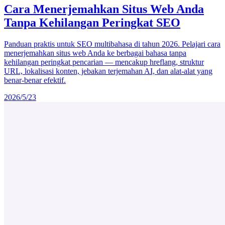
Cara Menerjemahkan Situs Web Anda
Tanpa Kehilangan Peringkat SEO
Panduan praktis untuk SEO multibahasa di tahun 2026. Pelajari cara
menerjemahkan situs web Anda ke berbagai bahasa tanpa
kehilangan peringkat pencarian — mencakup hreflang, struktur
URL, lokalisasi konten, jebakan terjemahan AI, dan alat-alat yang
benar-benar efektif.
2026/5/23