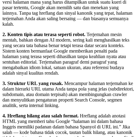
versi halaman mana yang harus ditampilkan untuk suatu kueri di
pasar tertentu, Google akan memilih satu dan menekan yang
lainnya. Tanpa tag hreflang dan sinyal kanonik yang tepat, halaman
terjemahan Anda akan saling bersaing — dan biasanya semuanya
kalah.
2. Konten tipis atau terasa seperti robot.
Terjemahan mesin
mentah, bahkan dengan AI modern, sering kali menghasilkan teks
yang secara tata bahasa benar tetapi terasa datar secara konteks.
Sistem konten bermanfaat Google memberikan penalti pada
halaman yang terasa seperti dihasilkan tanpa keahlian nyata atau
sentuhan editorial. Terjemahan paragraf demi paragraf yang
mengabaikan idiom lokal, satuan ukuran, atau referensi budaya
adalah sinyal kualitas rendah.
3. Struktur URL yang rusak.
Mencampur halaman terjemahan ke
dalam hierarki URL utama Anda tanpa pola yang jelas (subdirektori,
subdomain, atau domain terpisah) akan membingungkan crawler
dan menyulitkan pengaturan properti Search Console, segmen
analitik, serta internal linking.
4. Hreflang hilang atau salah format.
Hreflang adalah anotasi
HTML yang memberi tahu Google “halaman ini dalam bahasa
Inggris memiliki padanan dalam bahasa Spanyol di URL ini.” Jika
salah — kode bahasa tidak cocok, tautan balik hilang, atau kanonik