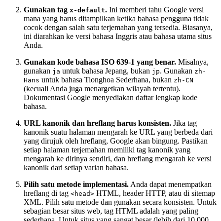
Gunakan tag
.
Ini memberi tahu Google versi
x-default
mana yang harus ditampilkan ketika bahasa pengguna tidak
cocok dengan salah satu terjemahan yang tersedia. Biasanya,
ini diarahkan ke versi bahasa Inggris atau bahasa utama situs
Anda.
Gunakan kode bahasa ISO 639-1 yang benar.
Misalnya,
gunakan
untuk bahasa Jepang, bukan
. Gunakan
ja
jp
zh-
untuk bahasa Tionghoa Sederhana, bukan
Hans
zh-CN
(kecuali Anda juga menargetkan wilayah tertentu).
Dokumentasi Google menyediakan daftar lengkap kode
bahasa.
URL kanonik dan hreflang harus konsisten.
Jika tag
kanonik suatu halaman mengarah ke URL yang berbeda dari
yang dirujuk oleh hreflang, Google akan bingung. Pastikan
setiap halaman terjemahan memiliki tag kanonik yang
mengarah ke dirinya sendiri, dan hreflang mengarah ke versi
kanonik dari setiap varian bahasa.
Pilih satu metode implementasi.
Anda dapat menempatkan
hreflang di tag
HTML, header HTTP, atau di sitemap
<head>
XML. Pilih satu metode dan gunakan secara konsisten. Untuk
sebagian besar situs web, tag HTML adalah yang paling
sederhana. Untuk situs yang sangat besar (lebih dari 10.000