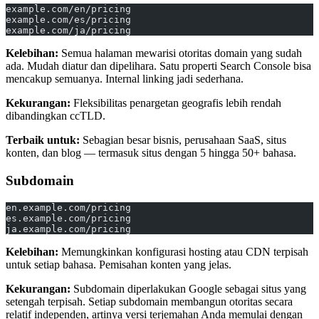
example.com/en/pricing
example.com/es/pricing
example.com/ja/pricing
Kelebihan:
Semua halaman mewarisi otoritas domain yang sudah
ada. Mudah diatur dan dipelihara. Satu properti Search Console bisa
mencakup semuanya. Internal linking jadi sederhana.
Kekurangan:
Fleksibilitas penargetan geografis lebih rendah
dibandingkan ccTLD.
Terbaik untuk:
Sebagian besar bisnis, perusahaan SaaS, situs
konten, dan blog — termasuk situs dengan 5 hingga 50+ bahasa.
Subdomain
en.example.com/pricing
es.example.com/pricing
ja.example.com/pricing
Kelebihan:
Memungkinkan konfigurasi hosting atau CDN terpisah
untuk setiap bahasa. Pemisahan konten yang jelas.
Kekurangan:
Subdomain diperlakukan Google sebagai situs yang
setengah terpisah. Setiap subdomain membangun otoritas secara
relatif independen, artinya versi terjemahan Anda memulai dengan