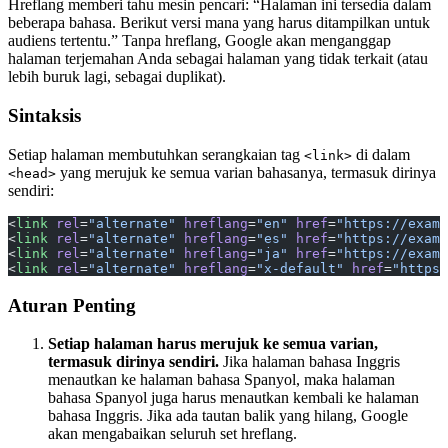
Hreflang memberi tahu mesin pencari: “Halaman ini tersedia dalam
beberapa bahasa. Berikut versi mana yang harus ditampilkan untuk
audiens tertentu.” Tanpa hreflang, Google akan menganggap
halaman terjemahan Anda sebagai halaman yang tidak terkait (atau
lebih buruk lagi, sebagai duplikat).
Sintaksis
Setiap halaman membutuhkan serangkaian tag
di dalam
<link>
yang merujuk ke semua varian bahasanya, termasuk dirinya
<head>
sendiri:
<
link
 rel
=
"alternate"
 hreflang
=
"en"
 href
=
"https://examp
<
link
 rel
=
"alternate"
 hreflang
=
"es"
 href
=
"https://examp
<
link
 rel
=
"alternate"
 hreflang
=
"ja"
 href
=
"https://examp
<
link
 rel
=
"alternate"
 hreflang
=
"x-default"
 href
=
"https:
Aturan Penting
Setiap halaman harus merujuk ke semua varian,
termasuk dirinya sendiri.
Jika halaman bahasa Inggris
menautkan ke halaman bahasa Spanyol, maka halaman
bahasa Spanyol juga harus menautkan kembali ke halaman
bahasa Inggris. Jika ada tautan balik yang hilang, Google
akan mengabaikan seluruh set hreflang.