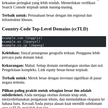
kekuatan peringkat yang lebih rendah. Memerlukan verifikasi
Search Console terpisah untuk masing-masing.
Terbaik untuk:
Perusahaan besar dengan tim regional dan
infrastruktur khusus.
Country-Code Top-Level Domains (ccTLD)
example.com (Inggris)
example.es (Spanyol)
example.co.jp (Jepang)
Kelebihan:
Sinyal penargetan geografis terkuat. Pengguna lebih
percaya pada domain lokal.
Kekurangan:
Mahal. Setiap domain membangun otoritas dari nol.
Pengelolaan kompleks. Link equity benar-benar terpisah.
Terbaik untuk:
Merek besar dengan investasi signifikan di pasar
negara tertentu.
Pilihan paling praktis untuk sebagian besar tim adalah
subdirektori.
Anda menjaga otoritas domain tetap utuh,
menyederhanakan pengaturan teknis, dan memudahkan ekspansi ke
bahasa baru. Kecuali Anda punya alasan kuat memilih subdomain
atau ccTLD, mulailah dari sini.