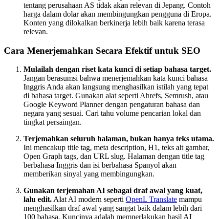
tentang perusahaan AS tidak akan relevan di Jepang. Contoh
harga dalam dolar akan membingungkan pengguna di Eropa.
Konten yang dilokalkan berkinerja lebih baik karena terasa
relevan.
Cara Menerjemahkan Secara Efektif untuk SEO
Mulailah dengan riset kata kunci di setiap bahasa target.
Jangan berasumsi bahwa menerjemahkan kata kunci bahasa
Inggris Anda akan langsung menghasilkan istilah yang tepat
di bahasa target. Gunakan alat seperti Ahrefs, Semrush, atau
Google Keyword Planner dengan pengaturan bahasa dan
negara yang sesuai. Cari tahu volume pencarian lokal dan
tingkat persaingan.
Terjemahkan seluruh halaman, bukan hanya teks utama.
Ini mencakup title tag, meta description, H1, teks alt gambar,
Open Graph tags, dan URL slug. Halaman dengan title tag
berbahasa Inggris dan isi berbahasa Spanyol akan
memberikan sinyal yang membingungkan.
Gunakan terjemahan AI sebagai draf awal yang kuat,
lalu edit.
Alat AI modern seperti
OpenL Translate
mampu
menghasilkan draf awal yang sangat baik dalam lebih dari
100 bahasa. Kuncinya adalah memperlakukan hasil AI