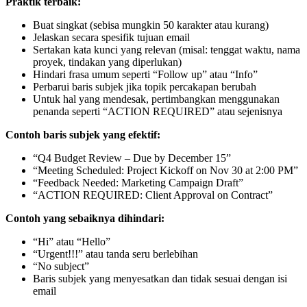
Praktik terbaik:
Buat singkat (sebisa mungkin 50 karakter atau kurang)
Jelaskan secara spesifik tujuan email
Sertakan kata kunci yang relevan (misal: tenggat waktu, nama
proyek, tindakan yang diperlukan)
Hindari frasa umum seperti “Follow up” atau “Info”
Perbarui baris subjek jika topik percakapan berubah
Untuk hal yang mendesak, pertimbangkan menggunakan
penanda seperti “ACTION REQUIRED” atau sejenisnya
Contoh baris subjek yang efektif:
“Q4 Budget Review – Due by December 15”
“Meeting Scheduled: Project Kickoff on Nov 30 at 2:00 PM”
“Feedback Needed: Marketing Campaign Draft”
“ACTION REQUIRED: Client Approval on Contract”
Contoh yang sebaiknya dihindari:
“Hi” atau “Hello”
“Urgent!!!” atau tanda seru berlebihan
“No subject”
Baris subjek yang menyesatkan dan tidak sesuai dengan isi
email