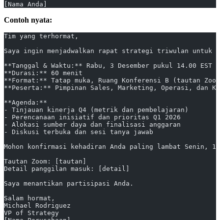
[Nama Anda]
Contoh nyata:
Tim yang terhormat,
Saya ingin menjadwalkan rapat strategi triwulan untuk m
**Tanggal & Waktu:** Rabu, 3 Desember pukul 14.00 EST  
**Durasi:** 60 menit  
**Format:** Tatap muka, Ruang Konferensi B (tautan Zoom
**Peserta:** Pimpinan Sales, Marketing, Operasi, dan Ke
**Agenda:**
- Tinjauan kinerja Q4 (metrik dan pembelajaran)
- Perencanaan inisiatif dan prioritas Q1 2026
- Alokasi sumber daya dan finalisasi anggaran
- Diskusi terbuka dan sesi tanya jawab
Mohon konfirmasi kehadiran Anda paling lambat Senin, 1 
Tautan Zoom: [tautan]  
Detail panggilan masuk: [detail]
Saya menantikan partisipasi Anda.
Salam hormat,  
Michael Rodriguez  
VP of Strategy  