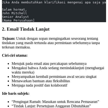
Jika Anda membutuhkan klarifikasi mengenai apa saja yan
Salam hormat,
John Mitchell
Senior Analyst
[Nama Perusahaan]
2. Email Tindak Lanjut
Tujuan:
Untuk dengan sopan mengingatkan seseorang tentang
tindakan yang masih tertunda atau permintaan sebelumnya tanpa
terkesan memaksa.
Ciri-ciri utama:
Merujuk pada email atau percakapan sebelumnya
Mengakui bahwa Anda sedang menindaklanjuti (menghargai
waktu mereka)
Menyampaikan kembali permintaan awal secara singkat
Menawarkan bantuan atau fleksibilitas
Menjaga nada positif dan kolaboratif
Ide baris subjek:
“Pengingat Ramah: Masukan untuk Rencana Pemasaran”
“Tindak Lanjut: Persetujuan Anggaran Dibutuhkan”