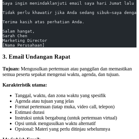
Saya ingin menindaklanjuti email saya hari Jumat lalu t
Tidak perlu khawatir jika Anda sedang sibuk—saya dengan
Terima kasih atas perhatian Anda.
Salam hangat,
Sarah Chen
Marketing Director
[Nama Perusahaan]
3. Email Undangan Rapat
Tujuan:
Mengusulkan pertemuan atau panggilan dan memastikan
semua peserta sepakat mengenai waktu, agenda, dan tujuan.
Karakteristik utama:
Tanggal, waktu, dan zona waktu yang spesifik
Agenda atau tujuan yang jelas
Format pertemuan (tatap muka, video call, telepon)
Estimasi durasi
Instruksi untuk bergabung (untuk pertemuan virtual)
Opsi untuk mengusulkan waktu alternatif
Opsional: Materi yang perlu ditinjau sebelumnya