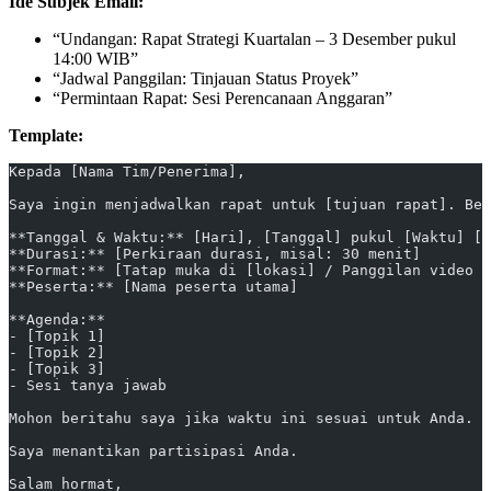
Ide Subjek Email:
“Undangan: Rapat Strategi Kuartalan – 3 Desember pukul
14:00 WIB”
“Jadwal Panggilan: Tinjauan Status Proyek”
“Permintaan Rapat: Sesi Perencanaan Anggaran”
Template:
Kepada [Nama Tim/Penerima],
Saya ingin menjadwalkan rapat untuk [tujuan rapat]. Ber
**Tanggal & Waktu:** [Hari], [Tanggal] pukul [Waktu] [Z
**Durasi:** [Perkiraan durasi, misal: 30 menit]  
**Format:** [Tatap muka di [lokasi] / Panggilan video m
**Peserta:** [Nama peserta utama]
**Agenda:**
- [Topik 1]
- [Topik 2]
- [Topik 3]
- Sesi tanya jawab
Mohon beritahu saya jika waktu ini sesuai untuk Anda. J
Saya menantikan partisipasi Anda.
Salam hormat,  