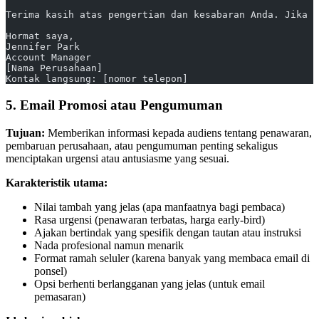
Terima kasih atas pengertian dan kesabaran Anda. Jika a
Hormat saya,
Jennifer Park
Account Manager
[Nama Perusahaan]
Kontak langsung: [nomor telepon]
5. Email Promosi atau Pengumuman
Tujuan:
Memberikan informasi kepada audiens tentang penawaran,
pembaruan perusahaan, atau pengumuman penting sekaligus
menciptakan urgensi atau antusiasme yang sesuai.
Karakteristik utama:
Nilai tambah yang jelas (apa manfaatnya bagi pembaca)
Rasa urgensi (penawaran terbatas, harga early-bird)
Ajakan bertindak yang spesifik dengan tautan atau instruksi
Nada profesional namun menarik
Format ramah seluler (karena banyak yang membaca email di
ponsel)
Opsi berhenti berlangganan yang jelas (untuk email
pemasaran)