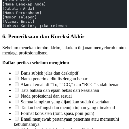
[Nama Lengkap Anda]
[Jabatan Anda]
[Nama Perusahaan]
[Nomor Telepon]
[Alamat Email]
[Lokasi Kantor, jika relevan]
6. Pemeriksaan dan Koreksi Akhir
Sebelum menekan tombol kirim, lakukan tinjauan menyeluruh untuk
menjaga profesionalisme.
Daftar periksa sebelum mengirim:
Baris subjek jelas dan deskriptif
Nama penerima ditulis dengan benar
Alamat email di “To,” “CC,” dan “BCC” sudah benar
Tata bahasa dan ejaan bebas dari kesalahan
Nada profesional dan sesuai
Semua lampiran yang dijanjikan sudah disertakan
Tautan berfungsi dan menuju tujuan yang dimaksud
Format konsisten (font, spasi, poin-poin)
Email menjawab pertanyaan penerima atau memenuhi
kebutuhannya