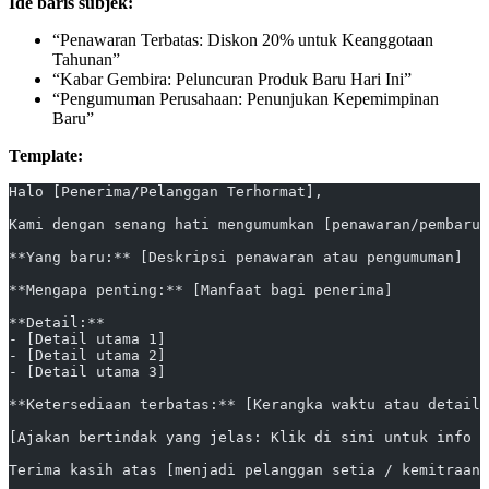
Ide baris subjek:
“Penawaran Terbatas: Diskon 20% untuk Keanggotaan
Tahunan”
“Kabar Gembira: Peluncuran Produk Baru Hari Ini”
“Pengumuman Perusahaan: Penunjukan Kepemimpinan
Baru”
Template:
Halo [Penerima/Pelanggan Terhormat],
Kami dengan senang hati mengumumkan [penawaran/pembarua
**Yang baru:** [Deskripsi penawaran atau pengumuman]
**Mengapa penting:** [Manfaat bagi penerima]
**Detail:**
- [Detail utama 1]
- [Detail utama 2]
- [Detail utama 3]
**Ketersediaan terbatas:** [Kerangka waktu atau detail 
[Ajakan bertindak yang jelas: Klik di sini untuk info l
Terima kasih atas [menjadi pelanggan setia / kemitraan 