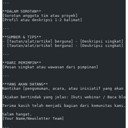
---
**DALAM SOROTAN**
[Sorotan anggota tim atau proyek]
[Profil atau deskripsi 1-2 kalimat]
---
**SUMBER & TIPS**
- [Tautan/alat/artikel berguna] - [Deskripsi singkat]
- [Tautan/alat/artikel berguna] - [Deskripsi singkat]
---
**DARI PEMIMPIN**
[Pesan singkat atau wawasan dari pimpinan]
---
**YANG AKAN DATANG**
Nantikan [pengumuman, acara, atau inisiatif yang akan d
[Ajakan bertindak yang jelas: Ikuti webinar / Baca blog
Terima kasih telah menjadi bagian dari komunitas kami.
Salam hangat,  
[Your Name/Newsletter Team]
---