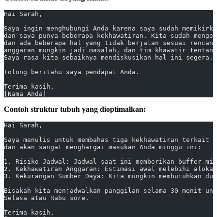
Hai Sarah,
Saya ingin menghubungi Anda karena saya sudah memikirka
dan saya punya beberapa kekhawatiran. Kita sudah menger
dan ada beberapa hal yang tidak berjalan sesuai rencana
anggaran mungkin jadi masalah, dan tim khawatir tentang
Saya rasa kita sebaiknya mendiskusikan hal ini segera.
Tolong beritahu saya pendapat Anda.
Terima kasih,
[Nama Anda]
Contoh struktur tubuh yang dioptimalkan:
Hai Sarah,
Saya menulis untuk membahas tiga kekhawatiran terkait j
dan akan sangat menghargai masukan Anda minggu ini:
1. Risiko Jadwal: Jadwal saat ini memberikan buffer mi
2. Kekhawatiran Anggaran: Estimasi awal melebihi alokas
3. Kekurangan Sumber Daya: Kita mungkin membutuhkan duk
Bisakah kita menjadwalkan panggilan selama 30 menit un
Selasa atau Rabu sore.
Terima kasih,