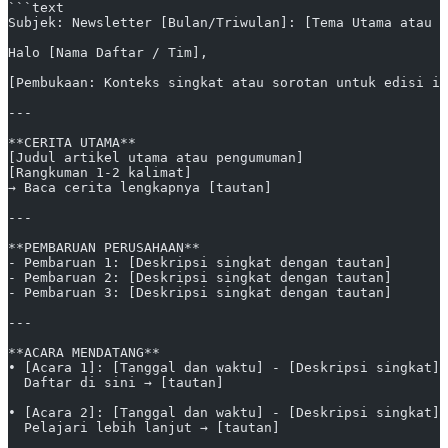
```text
Subjek: Newsletter [Bulan/Triwulan]: [Tema Utama atau J
Halo [Nama Daftar / Tim],
[Pembukaan: Konteks singkat atau sorotan untuk edisi in
---
**CERITA UTAMA**
[Judul artikel utama atau pengumuman]
[Rangkuman 1-2 kalimat]
→ Baca cerita lengkapnya [tautan]
---
**PEMBARUAN PERUSAHAAN**
- Pembaruan 1: [Deskripsi singkat dengan tautan]
- Pembaruan 2: [Deskripsi singkat dengan tautan]
- Pembaruan 3: [Deskripsi singkat dengan tautan]
---
**ACARA MENDATANG**
• [Acara 1]: [Tanggal dan waktu] - [Deskripsi singkat]
  Daftar di sini → [tautan]
• [Acara 2]: [Tanggal dan waktu] - [Deskripsi singkat]
  Pelajari lebih lanjut → [tautan]