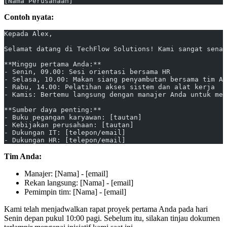
[Nama Perusahaan]
Contoh nyata:
Kepada Alex,
Selamat datang di TechFlow Solutions! Kami sangat senan
**Minggu pertama Anda:**
- Senin, 09.00: Sesi orientasi bersama HR
- Selasa, 10.00: Makan siang penyambutan bersama tim An
- Rabu, 14.00: Pelatihan akses sistem dan alat kerja
- Kamis: Bertemu langsung dengan manajer Anda untuk mem
**Sumber daya penting:**
- Buku pegangan karyawan: [tautan]
- Kebijakan perusahaan: [tautan]
- Dukungan IT: [telepon/email]
- Dukungan HR: [telepon/email]
Tim Anda:
Manajer: [Nama] - [email]
Rekan langsung: [Nama] - [email]
Pemimpin tim: [Nama] - [email]
Kami telah menjadwalkan rapat proyek pertama Anda pada hari
Senin depan pukul 10:00 pagi. Sebelum itu, silakan tinjau dokumen