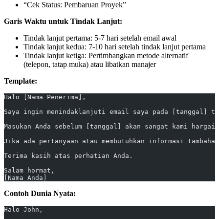
“Cek Status: Pembaruan Proyek”
Garis Waktu untuk Tindak Lanjut:
Tindak lanjut pertama: 5-7 hari setelah email awal
Tindak lanjut kedua: 7-10 hari setelah tindak lanjut pertama
Tindak lanjut ketiga: Pertimbangkan metode alternatif
(telepon, tatap muka) atau libatkan manajer
Template:
Halo [Nama Penerima],
Saya ingin menindaklanjuti email saya pada [tanggal] te
Masukan Anda sebelum [tanggal] akan sangat kami hargai,
Jika ada pertanyaan atau membutuhkan informasi tambahan
Terima kasih atas perhatian Anda.
Salam hormat,
[Nama Anda]
Contoh Dunia Nyata:
Halo John,