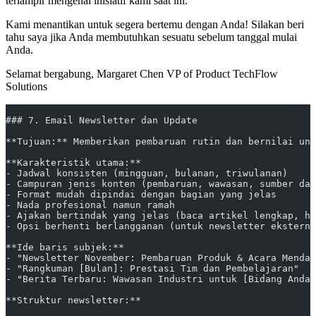
terlampir mengenai inisiatif kami saat ini.
Kami menantikan untuk segera bertemu dengan Anda! Silakan beri
tahu saya jika Anda membutuhkan sesuatu sebelum tanggal mulai
Anda.
Selamat bergabung, Margaret Chen VP of Product TechFlow
Solutions
### 7. Email Newsletter dan Update
**Tujuan:** Memberikan pembaruan rutin dan bernilai unt
**Karakteristik utama:**
- Jadwal konsisten (mingguan, bulanan, triwulanan)
- Campuran jenis konten (pembaruan, wawasan, sumber day
- Format mudah dipindai dengan bagian yang jelas
- Nada profesional namun ramah
- Ajakan bertindak yang jelas (baca artikel lengkap, ha
- Opsi berhenti berlangganan (untuk newsletter eksterna
**Ide baris subjek:**
- "Newsletter November: Pembaruan Produk & Acara Mendat
- "Rangkuman [Bulan]: Prestasi Tim dan Pembelajaran"
- "Berita Terbaru: Wawasan Industri untuk [Bidang Anda]
**Struktur newsletter:**