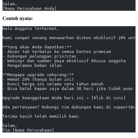
Salam,
[Nama Perusahaan Anda]
Contoh nyata:
Halo Anggota Terhormat,
Kami sangat senang menawarkan diskon eksklusif 20% untu
**Yang akan Anda dapatkan:**
- Akses tak terbatas ke semua konten premium
- Dukungan pelanggan prioritas
- Webinar dan sumber daya eksklusif khusus anggota
- Pengalaman bebas iklan
**Mengapa upgrade sekarang:**
- Hemat 20% (hanya bulan ini)
- Kunci harga ini selama satu tahun penuh
- Bisa batal kapan saja dalam 30 hari jika tidak puas
Upgrade keanggotaan Anda hari ini → [Klik di sini]
Ada pertanyaan? Hubungi tim dukungan kami di support@co
Terima kasih telah memilih kami.
Salam,
Tim [Nama Perusahaan]