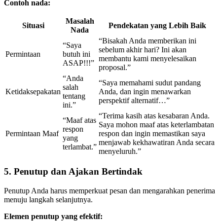
Contoh nada:
Masalah
Situasi
Pendekatan yang Lebih Baik
Nada
“Bisakah Anda memberikan ini
“Saya
sebelum akhir hari? Ini akan
Permintaan
butuh ini
membantu kami menyelesaikan
ASAP!!!”
proposal.”
“Anda
“Saya memahami sudut pandang
salah
Ketidaksepakatan
Anda, dan ingin menawarkan
tentang
perspektif alternatif…”
ini.”
“Terima kasih atas kesabaran Anda.
“Maaf atas
Saya mohon maaf atas keterlambatan
respon
Permintaan Maaf
respon dan ingin memastikan saya
yang
menjawab kekhawatiran Anda secara
terlambat.”
menyeluruh.”
5. Penutup dan Ajakan Bertindak
Penutup Anda harus memperkuat pesan dan mengarahkan penerima
menuju langkah selanjutnya.
Elemen penutup yang efektif: