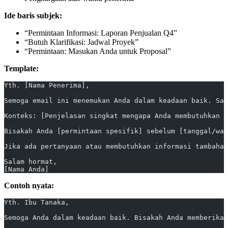
Ide baris subjek:
“Permintaan Informasi: Laporan Penjualan Q4”
“Butuh Klarifikasi: Jadwal Proyek”
“Permintaan: Masukan Anda untuk Proposal”
Template:
Yth. [Nama Penerima],
Semoga email ini menemukan Anda dalam keadaan baik. Say
Konteks: [Penjelasan singkat mengapa Anda membutuhkan i
Bisakah Anda [permintaan spesifik] sebelum [tanggal/wak
Jika ada pertanyaan atau membutuhkan informasi tambahan
Salam hormat,
[Nama Anda]
Contoh nyata:
Yth. Ibu Tanaka,
Semoga Anda dalam keadaan baik. Bisakah Anda memberikan