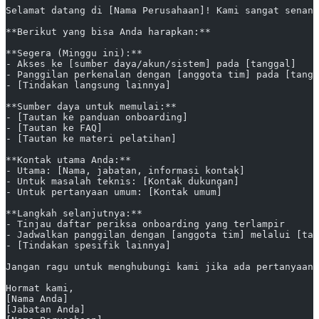
Selamat datang di [Nama Perusahaan]! Kami sangat senang
**Berikut yang bisa Anda harapkan:**
**Segera (Minggu ini):**
- Akses ke [sumber daya/akun/sistem] pada [tanggal]
- Panggilan perkenalan dengan [anggota tim] pada [tangg
- [Tindakan langsung lainnya]
**Sumber daya untuk memulai:**
- [Tautan ke panduan onboarding]
- [Tautan ke FAQ]
- [Tautan ke materi pelatihan]
**Kontak utama Anda:**
- Utama: [Nama, jabatan, informasi kontak]
- Untuk masalah teknis: [Kontak dukungan]
- Untuk pertanyaan umum: [Kontak umum]
**Langkah selanjutnya:**
- Tinjau daftar periksa onboarding yang terlampir
- Jadwalkan panggilan dengan [anggota tim] melalui [tau
- [Tindakan spesifik lainnya]
Jangan ragu untuk menghubungi kami jika ada pertanyaan.
Hormat kami,
[Nama Anda]
[Jabatan Anda]