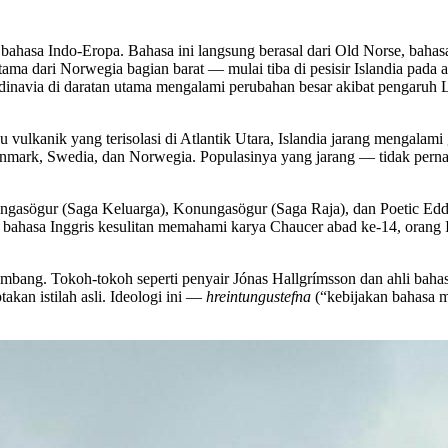
 bahasa Indo-Eropa. Bahasa ini langsung berasal dari Old Norse, bah
tama dari Norwegia bagian barat — mulai tiba di pesisir Islandia pad
andinavia di daratan utama mengalami perubahan besar akibat pengaruh 
ulau vulkanik yang terisolasi di Atlantik Utara, Islandia jarang mengal
Denmark, Swedia, dan Norwegia. Populasinya yang jarang — tidak perna
gasögur (Saga Keluarga), Konungasögur (Saga Raja), dan Poetic Edda. T
r bahasa Inggris kesulitan memahami karya Chaucer abad ke-14, orang
kembang. Tokoh-tokoh seperti penyair Jónas Hallgrímsson dan ahli b
kan istilah asli. Ideologi ini —
hreintungustefna
(“kebijakan bahasa m