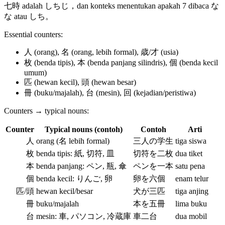
七時 adalah しちじ，dan konteks menentukan apakah 7 dibaca な
な atau しち。
Essential counters:
人 (orang), 名 (orang, lebih formal), 歳/才 (usia)
枚 (benda tipis), 本 (benda panjang silindris), 個 (benda kecil
umum)
匹 (hewan kecil), 頭 (hewan besar)
冊 (buku/majalah), 台 (mesin), 回 (kejadian/peristiwa)
Counters → typical nouns:
Counter
Typical nouns (contoh)
Contoh
Arti
人
orang (名 lebih formal)
三人の学生
tiga siswa
枚
benda tipis: 紙, 切符, 皿
切符を二枚
dua tiket
本
benda panjang: ペン, 瓶, 傘
ペンを一本
satu pena
個
benda kecil: りんご, 卵
卵を六個
enam telur
匹/頭
hewan kecil/besar
犬が三匹
tiga anjing
冊
buku/majalah
本を五冊
lima buku
台
mesin: 車, パソコン, 冷蔵庫
車二台
dua mobil