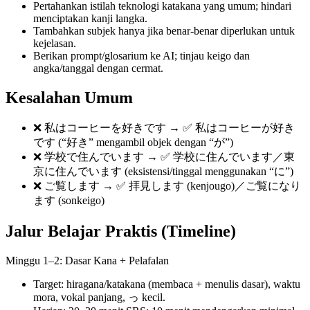
Pertahankan istilah teknologi katakana yang umum; hindari
menciptakan kanji langka.
Tambahkan subjek hanya jika benar-benar diperlukan untuk
kejelasan.
Berikan prompt/glosarium ke AI; tinjau keigo dan
angka/tanggal dengan cermat.
Kesalahan Umum
❌ 私はコーヒーを好きです → ✅ 私はコーヒーが好き
です (“好き” mengambil objek dengan “が”)
❌ 学校で住んでいます → ✅ 学校に住んでいます／東
京に住んでいます (eksistensi/tinggal menggunakan “に”)
❌ ご覧します → ✅ 拝見します (kenjougo)／ご覧になり
ます (sonkeigo)
Jalur Belajar Praktis (Timeline)
Minggu 1–2: Dasar Kana + Pelafalan
Target: hiragana/katakana (membaca + menulis dasar), waktu
mora, vokal panjang, っ kecil.