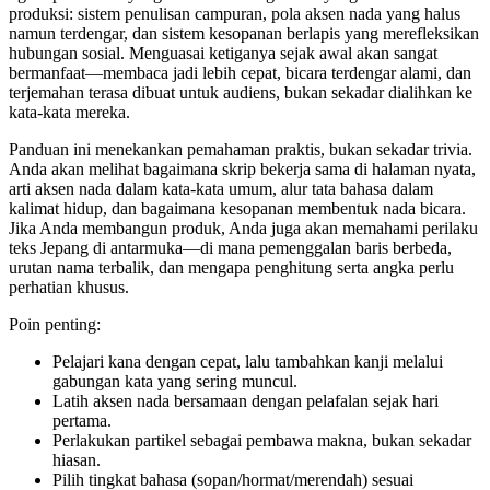
produksi: sistem penulisan campuran, pola aksen nada yang halus
namun terdengar, dan sistem kesopanan berlapis yang merefleksikan
hubungan sosial. Menguasai ketiganya sejak awal akan sangat
bermanfaat—membaca jadi lebih cepat, bicara terdengar alami, dan
terjemahan terasa dibuat untuk audiens, bukan sekadar dialihkan ke
kata-kata mereka.
Panduan ini menekankan pemahaman praktis, bukan sekadar trivia.
Anda akan melihat bagaimana skrip bekerja sama di halaman nyata,
arti aksen nada dalam kata-kata umum, alur tata bahasa dalam
kalimat hidup, dan bagaimana kesopanan membentuk nada bicara.
Jika Anda membangun produk, Anda juga akan memahami perilaku
teks Jepang di antarmuka—di mana pemenggalan baris berbeda,
urutan nama terbalik, dan mengapa penghitung serta angka perlu
perhatian khusus.
Poin penting:
Pelajari kana dengan cepat, lalu tambahkan kanji melalui
gabungan kata yang sering muncul.
Latih aksen nada bersamaan dengan pelafalan sejak hari
pertama.
Perlakukan partikel sebagai pembawa makna, bukan sekadar
hiasan.
Pilih tingkat bahasa (sopan/hormat/merendah) sesuai