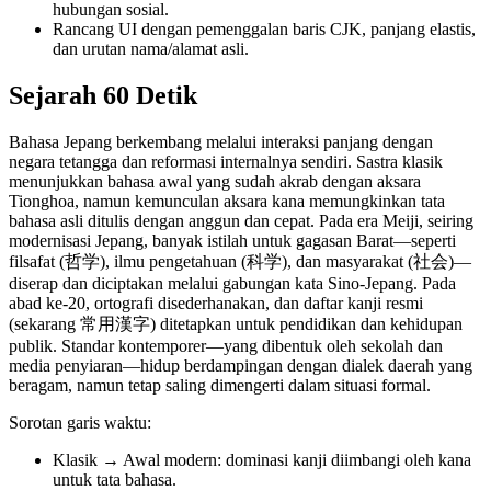
hubungan sosial.
Rancang UI dengan pemenggalan baris CJK, panjang elastis,
dan urutan nama/alamat asli.
Sejarah 60 Detik
Bahasa Jepang berkembang melalui interaksi panjang dengan
negara tetangga dan reformasi internalnya sendiri. Sastra klasik
menunjukkan bahasa awal yang sudah akrab dengan aksara
Tionghoa, namun kemunculan aksara kana memungkinkan tata
bahasa asli ditulis dengan anggun dan cepat. Pada era Meiji, seiring
modernisasi Jepang, banyak istilah untuk gagasan Barat—seperti
filsafat (哲学), ilmu pengetahuan (科学), dan masyarakat (社会)—
diserap dan diciptakan melalui gabungan kata Sino-Jepang. Pada
abad ke-20, ortografi disederhanakan, dan daftar kanji resmi
(sekarang 常用漢字) ditetapkan untuk pendidikan dan kehidupan
publik. Standar kontemporer—yang dibentuk oleh sekolah dan
media penyiaran—hidup berdampingan dengan dialek daerah yang
beragam, namun tetap saling dimengerti dalam situasi formal.
Sorotan garis waktu:
Klasik → Awal modern: dominasi kanji diimbangi oleh kana
untuk tata bahasa.