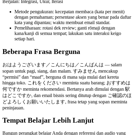
Berjalan: Integrasi, Ukur, Iterasi
Metode pengukuran: kecepatan membaca (kata per menit)
dengan pemahaman; persentase aksen yang benar pada daftar
kata yang dipantau; waktu membuat email standar.
Pemeliharaan: rotasi dek review; ganti rōmaji dengan
kana/kanji di semua tempat; lakukan satu interaksi keigo
setiap hari.
Beberapa Frasa Berguna
おはようございます／こんにちは／こんばんは — salam
sopan untuk pagi, siang, dan malam. すみません mencakup
“permisi” dan “maaf”, berguna di mana saja mulai dari kereta
hingga toko. これをください meminta suatu barang; おすすめは
何ですか meminta rekomendasi. Bertanya arah dimulai dengan 駅
はどこですか, dan email bisnis sering ditutup dengan ご確認のほ
どよろしくお願いいたします, frasa tetap yang sopan meminta
peninjauan.
Tempat Belajar Lebih Lanjut
Bangun perangkat belajar Anda dengan referensi dan audio yang