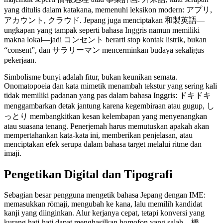
yang ditulis dalam katakana, memenuhi leksikon modern: アプリ,
アカウント, クラウド. Jepang juga menciptakan 和製英語—
ungkapan yang tampak seperti bahasa Inggris namun memiliki
makna lokal—jadi コンセント berarti stop kontak listrik, bukan
“consent”, dan サラリーマン mencerminkan budaya sekaligus
pekerjaan.
Simbolisme bunyi adalah fitur, bukan keunikan semata.
Onomatopoeia dan kata mimetik menambah tekstur yang sering kali
tidak memiliki padanan yang pas dalam bahasa Inggris: ドキドキ
menggambarkan detak jantung karena kegembiraan atau gugup, し
っとり membangkitkan kesan kelembapan yang menyenangkan
atau suasana tenang. Penerjemah harus memutuskan apakah akan
mempertahankan kata-kata ini, memberikan penjelasan, atau
menciptakan efek serupa dalam bahasa target melalui ritme dan
imaji.
Pengetikan Digital dan Tipografi
Sebagian besar pengguna mengetik bahasa Jepang dengan IME:
memasukkan rōmaji, mengubah ke kana, lalu memilih kandidat
kanji yang diinginkan. Alur kerjanya cepat, tetapi konversi yang
kurang hati-hati dapat menghasilkan homofon yang salah—橋