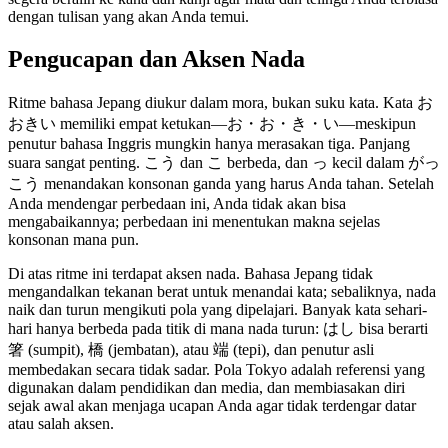
dengan tulisan yang akan Anda temui.
Pengucapan dan Aksen Nada
Ritme bahasa Jepang diukur dalam mora, bukan suku kata. Kata お
おきい memiliki empat ketukan—お・お・き・い—meskipun
penutur bahasa Inggris mungkin hanya merasakan tiga. Panjang
suara sangat penting. こう dan こ berbeda, dan っ kecil dalam がっ
こう menandakan konsonan ganda yang harus Anda tahan. Setelah
Anda mendengar perbedaan ini, Anda tidak akan bisa
mengabaikannya; perbedaan ini menentukan makna sejelas
konsonan mana pun.
Di atas ritme ini terdapat aksen nada. Bahasa Jepang tidak
mengandalkan tekanan berat untuk menandai kata; sebaliknya, nada
naik dan turun mengikuti pola yang dipelajari. Banyak kata sehari-
hari hanya berbeda pada titik di mana nada turun: はし bisa berarti
箸 (sumpit), 橋 (jembatan), atau 端 (tepi), dan penutur asli
membedakan secara tidak sadar. Pola Tokyo adalah referensi yang
digunakan dalam pendidikan dan media, dan membiasakan diri
sejak awal akan menjaga ucapan Anda agar tidak terdengar datar
atau salah aksen.