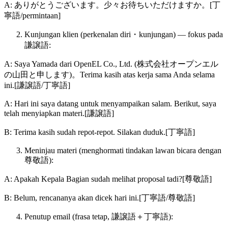
A: ありがとうございます。少々お待ちいただけますか。[丁
寧語/permintaan]
Kunjungan klien (perkenalan diri・kunjungan) — fokus pada
謙譲語:
A: Saya Yamada dari OpenEL Co., Ltd. (株式会社オープンエル
の山田と申します)。Terima kasih atas kerja sama Anda selama
ini.[謙譲語/丁寧語]
A: Hari ini saya datang untuk menyampaikan salam. Berikut, saya
telah menyiapkan materi.[謙譲語]
B: Terima kasih sudah repot-repot. Silakan duduk.[丁寧語]
Meninjau materi (menghormati tindakan lawan bicara dengan
尊敬語):
A: Apakah Kepala Bagian sudah melihat proposal tadi?[尊敬語]
B: Belum, rencananya akan dicek hari ini.[丁寧語/尊敬語]
Penutup email (frasa tetap, 謙譲語＋丁寧語):