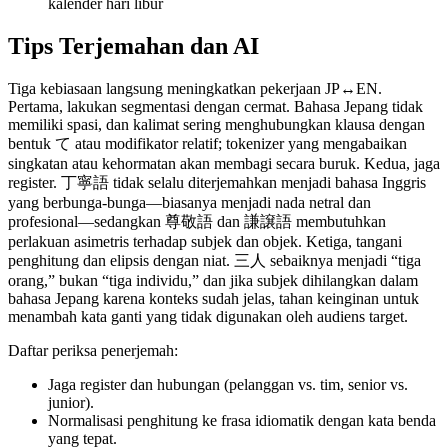
kalender hari libur
Tips Terjemahan dan AI
Tiga kebiasaan langsung meningkatkan pekerjaan JP↔EN.
Pertama, lakukan segmentasi dengan cermat. Bahasa Jepang tidak
memiliki spasi, dan kalimat sering menghubungkan klausa dengan
bentuk て atau modifikator relatif; tokenizer yang mengabaikan
singkatan atau kehormatan akan membagi secara buruk. Kedua, jaga
register. 丁寧語 tidak selalu diterjemahkan menjadi bahasa Inggris
yang berbunga-bunga—biasanya menjadi nada netral dan
profesional—sedangkan 尊敬語 dan 謙譲語 membutuhkan
perlakuan asimetris terhadap subjek dan objek. Ketiga, tangani
penghitung dan elipsis dengan niat. 三人 sebaiknya menjadi “tiga
orang,” bukan “tiga individu,” dan jika subjek dihilangkan dalam
bahasa Jepang karena konteks sudah jelas, tahan keinginan untuk
menambah kata ganti yang tidak digunakan oleh audiens target.
Daftar periksa penerjemah:
Jaga register dan hubungan (pelanggan vs. tim, senior vs.
junior).
Normalisasi penghitung ke frasa idiomatik dengan kata benda
yang tepat.