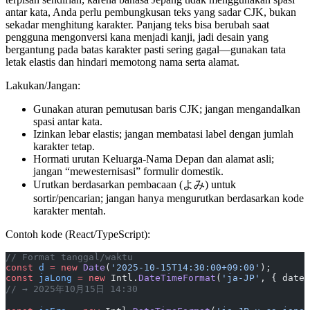
antar kata, Anda perlu pembungkusan teks yang sadar CJK, bukan
sekadar menghitung karakter. Panjang teks bisa berubah saat
pengguna mengonversi kana menjadi kanji, jadi desain yang
bergantung pada batas karakter pasti sering gagal—gunakan tata
letak elastis dan hindari memotong nama serta alamat.
Lakukan/Jangan:
Gunakan aturan pemutusan baris CJK; jangan mengandalkan
spasi antar kata.
Izinkan lebar elastis; jangan membatasi label dengan jumlah
karakter tetap.
Hormati urutan Keluarga‑Nama Depan dan alamat asli;
jangan “mewesternisasi” formulir domestik.
Urutkan berdasarkan pembacaan (よみ) untuk
sortir/pencarian; jangan hanya mengurutkan berdasarkan kode
karakter mentah.
Contoh kode (React/TypeScript):
// Format tanggal/waktu
const
 d
 =
 new
 Date
(
'2025-10-15T14:30:00+09:00'
);
const
 jaLong
 =
 new
 Intl.
DateTimeFormat
(
'ja-JP'
, { dateS
// → 2025年10月15日 14:30