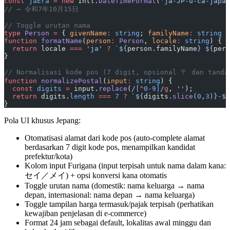
const
 jaEra
 =
 new
 Intl.
DateTimeFormat
(
'ja-JP-u-ca-japan
// → 令和7年10月15日
// Toggle urutan nama
type
 Person
 =
 { 
givenName
:
 string
; 
familyName
:
 string
 }
function
 formatName
(
person
:
 Person
, 
locale
:
 string
) {
  return
 locale 
===
 'ja'
 ?
 `${
person
.
familyName
} ${
pers
}
// Normalisasi kode pos (7 digit, opsional 〒 dan tanda
function
 normalizePostal
(
input
:
 string
) {
  const
 digits
 =
 input.
replace
(
/
[
^
0-9]
/
g
, 
''
);
  return
 digits.
length
 ===
 7
 ?
 `${
digits
.
slice
(
0
,
3
)
}-${
}
Pola UI khusus Jepang:
Otomatisasi alamat dari kode pos (auto-complete alamat
berdasarkan 7 digit kode pos, menampilkan kandidat
prefektur/kota)
Kolom input Furigana (input terpisah untuk nama dalam kana:
セイ／メイ) + opsi konversi kana otomatis
Toggle urutan nama (domestik: nama keluarga → nama
depan, internasional: nama depan → nama keluarga)
Toggle tampilan harga termasuk/pajak terpisah (perhatikan
kewajiban penjelasan di e-commerce)
Format 24 jam sebagai default, lokalitas awal minggu dan