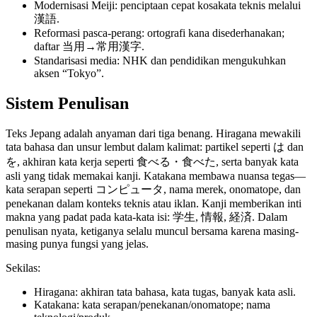
Modernisasi Meiji: penciptaan cepat kosakata teknis melalui
漢語.
Reformasi pasca-perang: ortografi kana disederhanakan;
daftar 当用→常用漢字.
Standarisasi media: NHK dan pendidikan mengukuhkan
aksen “Tokyo”.
Sistem Penulisan
Teks Jepang adalah anyaman dari tiga benang. Hiragana mewakili
tata bahasa dan unsur lembut dalam kalimat: partikel seperti は dan
を, akhiran kata kerja seperti 食べる・食べた, serta banyak kata
asli yang tidak memakai kanji. Katakana membawa nuansa tegas—
kata serapan seperti コンピュータ, nama merek, onomatope, dan
penekanan dalam konteks teknis atau iklan. Kanji memberikan inti
makna yang padat pada kata-kata isi: 学生, 情報, 経済. Dalam
penulisan nyata, ketiganya selalu muncul bersama karena masing-
masing punya fungsi yang jelas.
Sekilas:
Hiragana: akhiran tata bahasa, kata tugas, banyak kata asli.
Katakana: kata serapan/penekanan/onomatope; nama