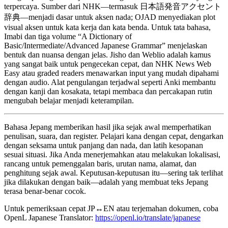
terpercaya. Sumber dari NHK—termasuk 日本語発音アクセント
辞典—menjadi dasar untuk aksen nada; OJAD menyediakan plot
visual aksen untuk kata kerja dan kata benda. Untuk tata bahasa,
Imabi dan tiga volume “A Dictionary of
Basic/Intermediate/Advanced Japanese Grammar” menjelaskan
bentuk dan nuansa dengan jelas. Jisho dan Weblio adalah kamus
yang sangat baik untuk pengecekan cepat, dan NHK News Web
Easy atau graded readers menawarkan input yang mudah dipahami
dengan audio. Alat pengulangan terjadwal seperti Anki membantu
dengan kanji dan kosakata, tetapi membaca dan percakapan rutin
mengubah belajar menjadi keterampilan.
Bahasa Jepang memberikan hasil jika sejak awal memperhatikan
penulisan, suara, dan register. Pelajari kana dengan cepat, dengarkan
dengan seksama untuk panjang dan nada, dan latih kesopanan
sesuai situasi. Jika Anda menerjemahkan atau melakukan lokalisasi,
rancang untuk pemenggalan baris, urutan nama, alamat, dan
penghitung sejak awal. Keputusan-keputusan itu—sering tak terlihat
jika dilakukan dengan baik—adalah yang membuat teks Jepang
terasa benar-benar cocok.
Untuk pemeriksaan cepat JP↔EN atau terjemahan dokumen, coba
OpenL Japanese Translator:
https://openl.io/translate/japanese