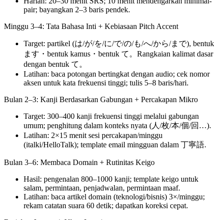
Harian: 20–30 menit SRS; 10 menit mendengarkan minimal-
pair; bayangkan 2–3 baris pendek.
Minggu 3–4: Tata Bahasa Inti + Kebiasaan Pitch Accent
Target: partikel (は/が/を/に/で/の/も/へ/から/まで), bentuk
ます・bentuk kamus・bentuk て。Rangkaian kalimat dasar
dengan bentuk て。
Latihan: baca potongan bertingkat dengan audio; cek nomor
aksen untuk kata frekuensi tinggi; tulis 5–8 baris/hari.
Bulan 2–3: Kanji Berdasarkan Gabungan + Percakapan Mikro
Target: 300–400 kanji frekuensi tinggi melalui gabungan
umum; penghitung dalam konteks nyata (人/枚/本/個/回…).
Latihan: 2×15 menit sesi percakapan/minggu
(italki/HelloTalk); template email mingguan dalam 丁寧語.
Bulan 3–6: Membaca Domain + Rutinitas Keigo
Hasil: pengenalan 800–1000 kanji; template keigo untuk
salam, permintaan, penjadwalan, permintaan maaf.
Latihan: baca artikel domain (teknologi/bisnis) 3×/minggu;
rekam catatan suara 60 detik; dapatkan koreksi cepat.