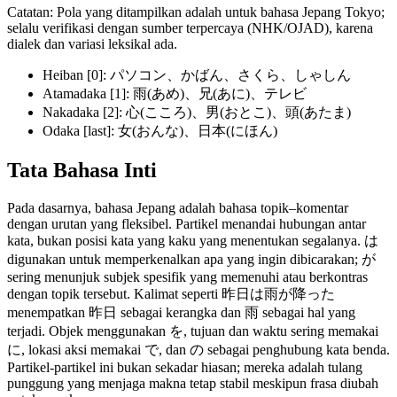
Catatan: Pola yang ditampilkan adalah untuk bahasa Jepang Tokyo;
selalu verifikasi dengan sumber terpercaya (NHK/OJAD), karena
dialek dan variasi leksikal ada.
Heiban [0]: パソコン、かばん、さくら、しゃしん
Atamadaka [1]: 雨(あめ)、兄(あに)、テレビ
Nakadaka [2]: 心(こころ)、男(おとこ)、頭(あたま)
Odaka [last]: 女(おんな)、日本(にほん)
Tata Bahasa Inti
Pada dasarnya, bahasa Jepang adalah bahasa topik–komentar
dengan urutan yang fleksibel. Partikel menandai hubungan antar
kata, bukan posisi kata yang kaku yang menentukan segalanya. は
digunakan untuk memperkenalkan apa yang ingin dibicarakan; が
sering menunjuk subjek spesifik yang memenuhi atau berkontras
dengan topik tersebut. Kalimat seperti 昨日は雨が降った
menempatkan 昨日 sebagai kerangka dan 雨 sebagai hal yang
terjadi. Objek menggunakan を, tujuan dan waktu sering memakai
に, lokasi aksi memakai で, dan の sebagai penghubung kata benda.
Partikel-partikel ini bukan sekadar hiasan; mereka adalah tulang
punggung yang menjaga makna tetap stabil meskipun frasa diubah