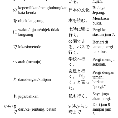
hujan.
いる。
kepemilikan/menghubungkan
Budaya
の
日本の文化
kata benda
Jepang.
Membaca
を
本を読む。
objek langsung
buku.
七時に駅に
waktu/tujuan/objek tidak
Pergi ke
に
langsung
stasiun jam 7.
行く。
公園で走
Berlari di
で
lokasi/metode
る。バスで
taman; pergi
naik bus.
行く。
学校へ行
Pergi menuju
へ
arah (menuju)
sekolah.
く。
友達と行
Pergi dengan
く。「行
teman;
と
dan/dengan/kutipan
berkata
く」と言っ
“pergi.”
た。
Saya juga
も
私も行く。
juga/bahkan
akan pergi.
Dari jam 9
から/ま
9 時から 5
dari/ke (rentang, batas)
sampai jam
で
時まで
5.