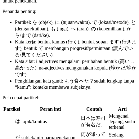
untuk penekanan.
Penanda penting:
Partikel: を (objek), に (tujuan/waktu), で (lokasi/metode), と
(dengan/kutipan), も (juga), へ (arah), の (kepemilikan), か
ら/まで (dari/ke).
Kata kerja: bentuk kamus (行く), bentuk sopan ます (行きま
す), bentuk て membangun progresif/permintaan (読んでい
る/見てください).
Kata sifat: i‑adjectives mengalami perubahan bentuk (高い→
高かった); na‑adjectives menggunakan kopula (静かだ/静か
です).
Penghilangan kata ganti: もう食べた？sudah lengkap tanpa
“kamu”; konteks membawa subjeknya.
Peta cepat partikel:
Partikel
Peran inti
Contoh
Arti
Mengenai
日本は寿司
は
topik/kontras
Jepang, sushi
が有名だ。
terkenal.
雨が降って
Sedang
が
subjek/info baru/penekanan