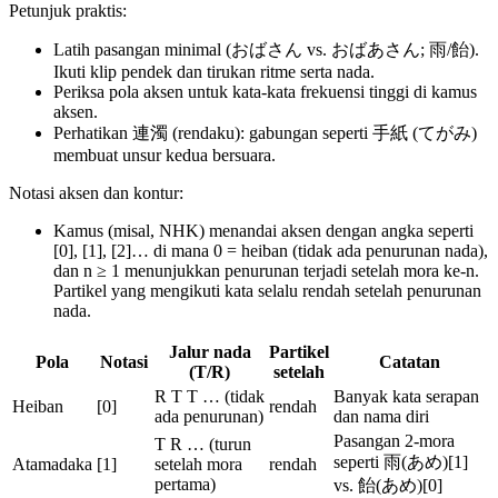
Petunjuk praktis:
Latih pasangan minimal (おばさん vs. おばあさん; 雨/飴).
Ikuti klip pendek dan tirukan ritme serta nada.
Periksa pola aksen untuk kata-kata frekuensi tinggi di kamus
aksen.
Perhatikan 連濁 (rendaku): gabungan seperti 手紙 (てがみ)
membuat unsur kedua bersuara.
Notasi aksen dan kontur:
Kamus (misal, NHK) menandai aksen dengan angka seperti
[0], [1], [2]… di mana 0 = heiban (tidak ada penurunan nada),
dan n ≥ 1 menunjukkan penurunan terjadi setelah mora ke-n.
Partikel yang mengikuti kata selalu rendah setelah penurunan
nada.
Jalur nada
Partikel
Pola
Notasi
Catatan
(T/R)
setelah
R T T … (tidak
Banyak kata serapan
Heiban
[0]
rendah
ada penurunan)
dan nama diri
Pasangan 2-mora
T R … (turun
seperti 雨(あめ)[1]
Atamadaka
[1]
setelah mora
rendah
pertama)
vs. 飴(あめ)[0]