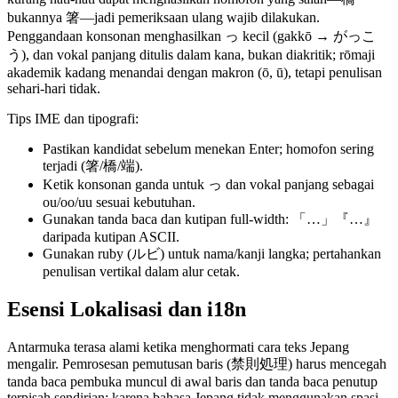
bukannya 箸—jadi pemeriksaan ulang wajib dilakukan.
Penggandaan konsonan menghasilkan っ kecil (gakkō → がっこ
う), dan vokal panjang ditulis dalam kana, bukan diakritik; rōmaji
akademik kadang menandai dengan makron (ō, ū), tetapi penulisan
sehari-hari tidak.
Tips IME dan tipografi:
Pastikan kandidat sebelum menekan Enter; homofon sering
terjadi (箸/橋/端).
Ketik konsonan ganda untuk っ dan vokal panjang sebagai
ou/oo/uu sesuai kebutuhan.
Gunakan tanda baca dan kutipan full‑width: 「…」『…』
daripada kutipan ASCII.
Gunakan ruby (ルビ) untuk nama/kanji langka; pertahankan
penulisan vertikal dalam alur cetak.
Esensi Lokalisasi dan i18n
Antarmuka terasa alami ketika menghormati cara teks Jepang
mengalir. Pemrosesan pemutusan baris (禁則処理) harus mencegah
tanda baca pembuka muncul di awal baris dan tanda baca penutup
terpisah sendirian; karena bahasa Jepang tidak menggunakan spasi