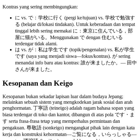
Kontras yang sering membingungkan:
に vs. で：学校に行く (pergi ke/tujuan) vs. 学校で勉強す
る (belajar di/lokasi tindakan). Untuk keberadaan dan tempat
tinggal lebih sering memakai に：東京に住んでいる，部
屋に猫がいる。Menggunakan で dengan 住む/いる
terdengar tidak alami.
は vs. が：私は学生です (topik/pengenalan) vs. 私が学生
です (saya yang menjadi siswa—fokus/kontras). が sering
menandai info baru atau kontras: 誰が来ましたか。— 田中
さんが来ました。
Kesopanan dan Keigo
Kesopanan bukan sekadar lapisan luar dalam budaya Jepang;
melainkan sebuah sistem yang mengkodekan jarak sosial dan arah
penghormatan. 丁寧語 (teineigo) adalah ragam bahasa sopan yang
biasa terdengar di toko dan kantor, dibangun di atas pola です・ま
す serta frasa-frasa tetap yang memperhalus permintaan dan
pengakuan. 尊敬語 (sonkeigo) mengangkat pihak lain dengan kata
kerja dan konstruksi kehormatan—ご覧になる，いらっしゃる—