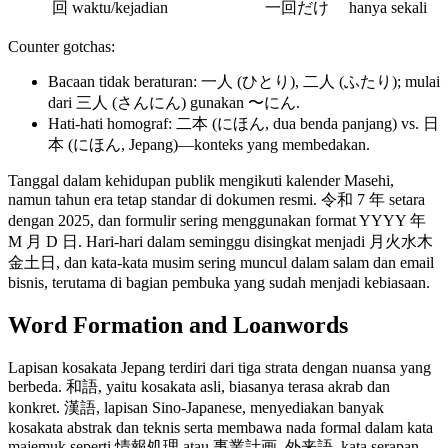
回
waktu/kejadian
一回だけ
hanya sekali
Counter gotchas:
Bacaan tidak beraturan: 一人 (ひとり), 二人 (ふたり); mulai
dari 三人 (さんにん) gunakan 〜にん.
Hati-hati homograf: 二本 (にほん, dua benda panjang) vs. 日
本 (にほん, Jepang)—konteks yang membedakan.
Tanggal dalam kehidupan publik mengikuti kalender Masehi,
namun tahun era tetap standar di dokumen resmi. 令和 7 年 setara
dengan 2025, dan formulir sering menggunakan format YYYY 年
M 月 D 日. Hari-hari dalam seminggu disingkat menjadi 月火水木
金土日, dan kata-kata musim sering muncul dalam salam dan email
bisnis, terutama di bagian pembuka yang sudah menjadi kebiasaan.
Word Formation and Loanwords
Lapisan kosakata Jepang terdiri dari tiga strata dengan nuansa yang
berbeda. 和語, yaitu kosakata asli, biasanya terasa akrab dan
konkret. 漢語, lapisan Sino‑Japanese, menyediakan banyak
kosakata abstrak dan teknis serta membawa nada formal dalam kata
majemuk seperti 情報処理 atau 事業計画. 外来語, kata serapan