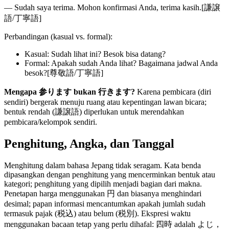
— Sudah saya terima. Mohon konfirmasi Anda, terima kasih.[謙譲
語/丁寧語]
Perbandingan (kasual vs. formal):
Kasual: Sudah lihat ini? Besok bisa datang?
Formal: Apakah sudah Anda lihat? Bagaimana jadwal Anda
besok?[尊敬語/丁寧語]
Mengapa 参ります bukan 行きます?
Karena pembicara (diri
sendiri) bergerak menuju ruang atau kepentingan lawan bicara;
bentuk rendah (謙譲語) diperlukan untuk merendahkan
pembicara/kelompok sendiri.
Penghitung, Angka, dan Tanggal
Menghitung dalam bahasa Jepang tidak seragam. Kata benda
dipasangkan dengan penghitung yang mencerminkan bentuk atau
kategori; penghitung yang dipilih menjadi bagian dari makna.
Penetapan harga menggunakan 円 dan biasanya menghindari
desimal; papan informasi mencantumkan apakah jumlah sudah
termasuk pajak (税込) atau belum (税別). Ekspresi waktu
menggunakan bacaan tetap yang perlu dihafal: 四時 adalah よじ，