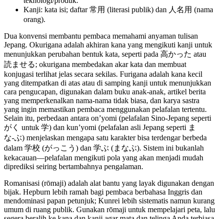
teknologi/produk.
Kanji: kata isi; daftar 常用 (literasi publik) dan 人名用 (nama
orang).
Dua konvensi membantu pembaca memahami anyaman tulisan
Jepang. Okurigana adalah akhiran kana yang mengikuti kanji untuk
menunjukkan perubahan bentuk kata, seperti pada 高かった atau
読ませる; okurigana membedakan akar kata dan membuat
konjugasi terlihat jelas secara sekilas. Furigana adalah kana kecil
yang ditempatkan di atas atau di samping kanji untuk menunjukkan
cara pengucapan, digunakan dalam buku anak-anak, artikel berita
yang memperkenalkan nama-nama tidak biasa, dan karya sastra
yang ingin memastikan pembaca menggunakan pelafalan tertentu.
Selain itu, perbedaan antara on’yomi (pelafalan Sino-Jepang seperti
がく untuk 学) dan kun’yomi (pelafalan asli Jepang seperti ま
な‑ぶ) menjelaskan mengapa satu karakter bisa terdengar berbeda
dalam 学校 (がっこう) dan 学ぶ (まなぶ). Sistem ini bukanlah
kekacauan—pelafalan mengikuti pola yang akan menjadi mudah
diprediksi seiring bertambahnya pengalaman.
Romanisasi (rōmaji) adalah alat bantu yang layak digunakan dengan
bijak. Hepburn lebih ramah bagi pembaca berbahasa Inggris dan
mendominasi papan petunjuk; Kunrei lebih sistematis namun kurang
umum di ruang publik. Gunakan rōmaji untuk mempelajari peta, lalu
segera beralih ke kana dan kanji agar mata dan telinga Anda terbiasa