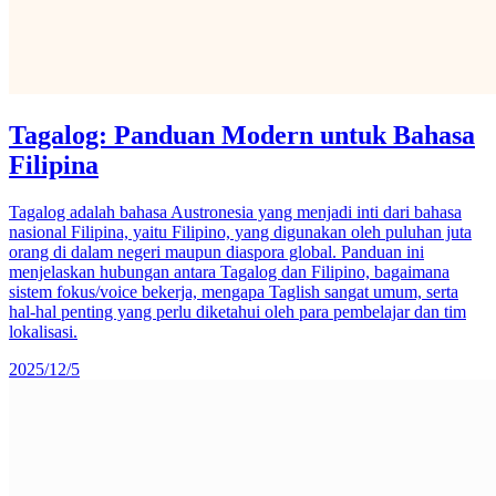
Tagalog: Panduan Modern untuk Bahasa
Filipina
Tagalog adalah bahasa Austronesia yang menjadi inti dari bahasa
nasional Filipina, yaitu Filipino, yang digunakan oleh puluhan juta
orang di dalam negeri maupun diaspora global. Panduan ini
menjelaskan hubungan antara Tagalog dan Filipino, bagaimana
sistem fokus/voice bekerja, mengapa Taglish sangat umum, serta
hal-hal penting yang perlu diketahui oleh para pembelajar dan tim
lokalisasi.
2025/12/5