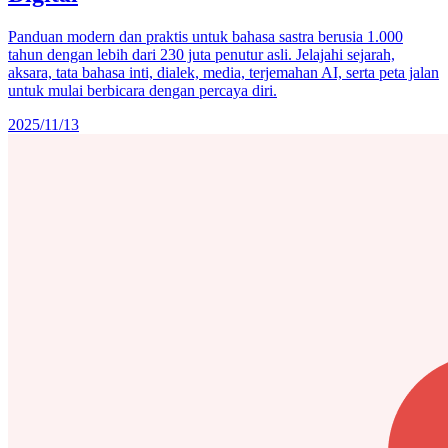
Panduan modern dan praktis untuk bahasa sastra berusia 1.000
tahun dengan lebih dari 230 juta penutur asli. Jelajahi sejarah,
aksara, tata bahasa inti, dialek, media, terjemahan AI, serta peta jalan
untuk mulai berbicara dengan percaya diri.
2025/11/13