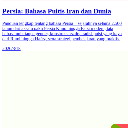
Persia: Bahasa Puitis Iran dan Dunia
Panduan lengkap tentang bahasa Persia—sejarahnya selama 2.500
tahun dari aksara paku Persia Kuno hingga Farsi modern, tata
bahasa unik tanpa gender, konstruksi ezafe, tradisi puisi yang kaya
dari Rumi hingga Hafez, serta strategi pembelajaran yang praktis.
2026/3/18