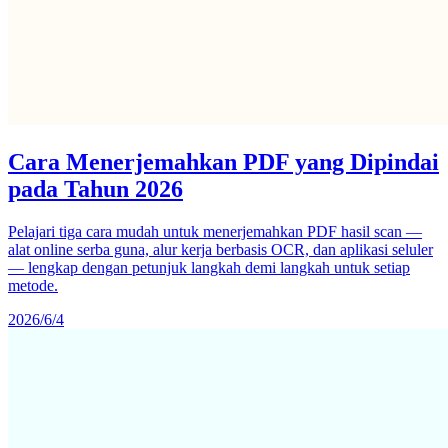
Cara Menerjemahkan PDF yang Dipindai
pada Tahun 2026
Pelajari tiga cara mudah untuk menerjemahkan PDF hasil scan —
alat online serba guna, alur kerja berbasis OCR, dan aplikasi seluler
— lengkap dengan petunjuk langkah demi langkah untuk setiap
metode.
2026/6/4