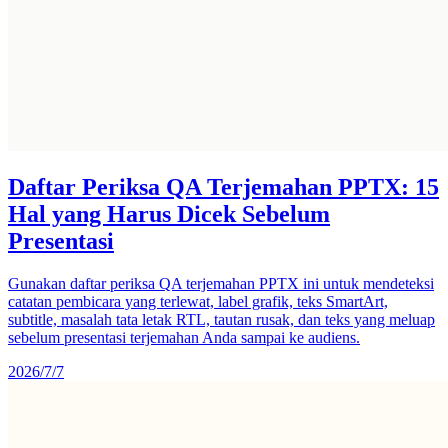
Daftar Periksa QA Terjemahan PPTX: 15
Hal yang Harus Dicek Sebelum
Presentasi
Gunakan daftar periksa QA terjemahan PPTX ini untuk mendeteksi
catatan pembicara yang terlewat, label grafik, teks SmartArt,
subtitle, masalah tata letak RTL, tautan rusak, dan teks yang meluap
sebelum presentasi terjemahan Anda sampai ke audiens.
2026/7/7