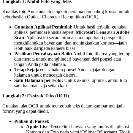
Langkah 1: Ambil Foto yang Jelas
Kualitas foto Anda adalah langkah pertama dan paling krusial untuk
keberhasilan Optical Character Recognition (OCR).
Gunakan Aplikasi Pemindai:
Untuk hasil terbaik, gunakan
aplikasi pemindai khusus seperti
Microsoft Lens
atau
Adobe
Scan
. Aplikasi ini secara otomatis memperbaiki perspektif,
menghilangkan bayangan, dan meningkatkan kontras—jauh
lebih baik daripada kamera biasa.
Pastikan Pencahayaan Baik:
Ambil foto di area yang terang
dan merata untuk menghindari bayangan dari ponsel atau
tangan Anda pada halaman.
Tetap Sejajar:
Usahakan ponsel Anda sejajar dengan
halaman untuk mencegah distorsi.
Satu Halaman per Foto:
Untuk akurasi optimal, ambil foto
satu halaman saja setiap kali.
Langkah 2: Ekstrak Teks (OCR)
Gunakan alat OCR untuk mengubah teks dalam gambar menjadi
format yang dapat diedit.
Pilihan di Ponsel:
Apple Live Text:
Fitur bawaan yang mulus di aplikasi
Kamera dan Foto pada versi iOS/macOS terbaru. Tidak