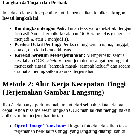
Langkah 4: Tinjau dan Perbaiki
Ini adalah langkah terpenting untuk memastikan kualitas.
Jangan
lewati langkah ini!
Bandingkan dengan Asli:
Tinjau teks yang diekstrak dengan
foto asli Anda. Perbaiki kesalahan OCR yang jelas (seperti
rn
menjadi
, atau
menjadi
).
m
l
1
Periksa Detail Penting:
Periksa ulang semua nama, tanggal,
angka, dan kata benda khusus.
Koreksi Sebelum Menerjemahkan:
Memperbaiki semua
kesalahan OCR
sebelum
menerjemahkan sangat penting. Ini
mencegah situasi “sampah masuk, sampah keluar” dan secara
dramatis meningkatkan akurasi terjemahan.
Metode 2: Alur Kerja Kecepatan Tinggi
(Terjemahan Gambar Langsung)
Jika Anda hanya perlu memahami inti dari sebuah catatan dengan
cepat, Anda bisa melewati langkah OCR manual dan menggunakan
aplikasi untuk terjemahan instan.
OpenL Image Translator
:
Unggah foto dan dapatkan teks
terjemahan berkualitas tinggi yang langsung ditampilkan di