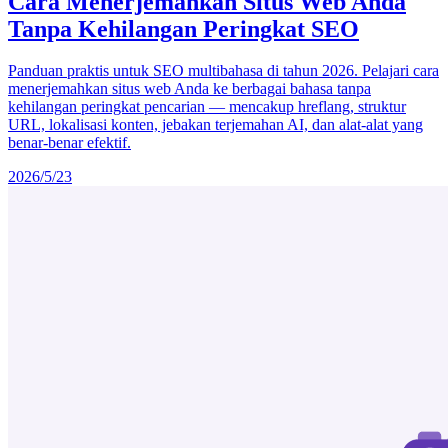
Cara Menerjemahkan Situs Web Anda
Tanpa Kehilangan Peringkat SEO
Panduan praktis untuk SEO multibahasa di tahun 2026. Pelajari cara
menerjemahkan situs web Anda ke berbagai bahasa tanpa
kehilangan peringkat pencarian — mencakup hreflang, struktur
URL, lokalisasi konten, jebakan terjemahan AI, dan alat-alat yang
benar-benar efektif.
2026/5/23