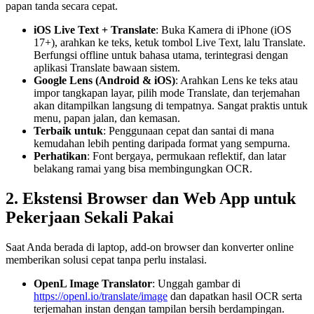
papan tanda secara cepat.
iOS Live Text + Translate
: Buka Kamera di iPhone (iOS
17+), arahkan ke teks, ketuk tombol Live Text, lalu Translate.
Berfungsi offline untuk bahasa utama, terintegrasi dengan
aplikasi Translate bawaan sistem.
Google Lens (Android & iOS)
: Arahkan Lens ke teks atau
impor tangkapan layar, pilih mode Translate, dan terjemahan
akan ditampilkan langsung di tempatnya. Sangat praktis untuk
menu, papan jalan, dan kemasan.
Terbaik untuk
: Penggunaan cepat dan santai di mana
kemudahan lebih penting daripada format yang sempurna.
Perhatikan
: Font bergaya, permukaan reflektif, dan latar
belakang ramai yang bisa membingungkan OCR.
2. Ekstensi Browser dan Web App untuk
Pekerjaan Sekali Pakai
Saat Anda berada di laptop, add-on browser dan konverter online
memberikan solusi cepat tanpa perlu instalasi.
OpenL Image Translator
: Unggah gambar di
https://openl.io/translate/image
dan dapatkan hasil OCR serta
terjemahan instan dengan tampilan bersih berdampingan.