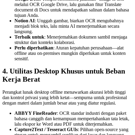
melalui OCR Google Drive, lalu gunakan fitur Translate
document di Docs untuk mendapatkan salinan dalam bahasa
tujuan Anda.
Notion AI
: Unggah gambar, biarkan OCR mengubahnya
menjadi blok teks, lalu minta AI menerjemahkan secara
langsung.
Terbaik untuk
: Menerjemahkan dokumen sambil menjaga
struktur dan konteks kolaborasi.
Perlu diperhatikan
: Aturan kepatuhan perusahaan—alat
offline atau on-premises mungkin diperlukan untuk konten
sensitif.
4. Utilitas Desktop Khusus untuk Beban
Kerja Berat
Perangkat lunak desktop offline menawarkan akurasi lebih tinggi
dan kontrol privasi yang lebih ketat—sempurna untuk profesional
dengan materi dalam jumlah besar atau yang diatur regulasi.
ABBYY FineReader
: OCR standar industri dengan paket
bahasa canggih dan kemampuan mempertahankan tata letak,
lalu ekspor ke Word atau PDF untuk diterjemahkan.
Capture2Text / Tesseract GUIs
: Pilihan open-source yang
ringan untuk mengambil cuplikan dari layar dan langsung