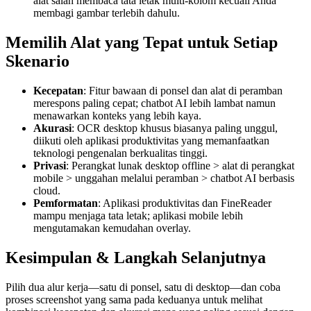
alat salah membaca tata letak multi-kolom kecuali Anda
membagi gambar terlebih dahulu.
Memilih Alat yang Tepat untuk Setiap
Skenario
Kecepatan
: Fitur bawaan di ponsel dan alat di peramban
merespons paling cepat; chatbot AI lebih lambat namun
menawarkan konteks yang lebih kaya.
Akurasi
: OCR desktop khusus biasanya paling unggul,
diikuti oleh aplikasi produktivitas yang memanfaatkan
teknologi pengenalan berkualitas tinggi.
Privasi
: Perangkat lunak desktop offline > alat di perangkat
mobile > unggahan melalui peramban > chatbot AI berbasis
cloud.
Pemformatan
: Aplikasi produktivitas dan FineReader
mampu menjaga tata letak; aplikasi mobile lebih
mengutamakan kemudahan overlay.
Kesimpulan & Langkah Selanjutnya
Pilih dua alur kerja—satu di ponsel, satu di desktop—dan coba
proses screenshot yang sama pada keduanya untuk melihat