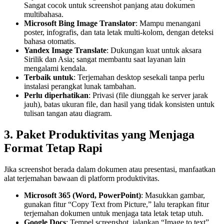
Sangat cocok untuk screenshot panjang atau dokumen
multibahasa.
Microsoft Bing Image Translator
: Mampu menangani
poster, infografis, dan tata letak multi-kolom, dengan deteksi
bahasa otomatis.
Yandex Image Translate
: Dukungan kuat untuk aksara
Sirilik dan Asia; sangat membantu saat layanan lain
mengalami kendala.
Terbaik untuk
: Terjemahan desktop sesekali tanpa perlu
instalasi perangkat lunak tambahan.
Perlu diperhatikan
: Privasi (file diunggah ke server jarak
jauh), batas ukuran file, dan hasil yang tidak konsisten untuk
tulisan tangan atau diagram.
3. Paket Produktivitas yang Menjaga
Format Tetap Rapi
Jika screenshot berada dalam dokumen atau presentasi, manfaatkan
alat terjemahan bawaan di platform produktivitas.
Microsoft 365 (Word, PowerPoint)
: Masukkan gambar,
gunakan fitur “Copy Text from Picture,” lalu terapkan fitur
terjemahan dokumen untuk menjaga tata letak tetap utuh.
Google Docs
: Tempel screenshot, jalankan “Image to text”