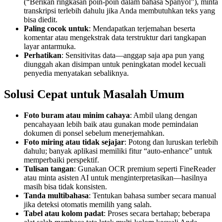
(“Berikan ringkasan poin-poin dalam bahasa Spanyol”), minta
transkripsi terlebih dahulu jika Anda membutuhkan teks yang
bisa diedit.
Paling cocok untuk
: Mendapatkan terjemahan beserta
komentar atau mengekstrak data terstruktur dari tangkapan
layar antarmuka.
Perhatikan
: Sensitivitas data—anggap saja apa pun yang
diunggah akan disimpan untuk peningkatan model kecuali
penyedia menyatakan sebaliknya.
Solusi Cepat untuk Masalah Umum
Foto buram atau minim cahaya
: Ambil ulang dengan
pencahayaan lebih baik atau gunakan mode pemindaian
dokumen di ponsel sebelum menerjemahkan.
Foto miring atau tidak sejajar
: Potong dan luruskan terlebih
dahulu; banyak aplikasi memiliki fitur “auto-enhance” untuk
memperbaiki perspektif.
Tulisan tangan
: Gunakan OCR premium seperti FineReader
atau minta asisten AI untuk menginterpretasikan—hasilnya
masih bisa tidak konsisten.
Tanda multibahasa
: Tentukan bahasa sumber secara manual
jika deteksi otomatis memilih yang salah.
Tabel atau kolom padat
: Proses secara bertahap; beberapa