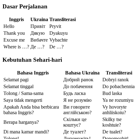
Dasar Perjalanan
Inggris
Ukraina
Transliterasi
Hello
Привіт
Pryvit
Thank you
Дякую
Dyakuyu
Excuse me
Вибачте
Vybachte
Where is …?
Де …?
De …?
Kebutuhan Sehari-hari
Bahasa Inggris
Bahasa Ukraina
Transliterasi
Selamat pagi
Добрий ранок
Dobryi ranok
Selamat tinggal
До побачення
Do pobachennia
Tolong / Sama-sama
Будь ласка
Bud laska
Saya tidak mengerti
Я не розумію
Ya ne rozumiyu
Apakah Anda bisa berbicara
Ви говорите
Vy hovoryte
bahasa Inggris?
англійською?
anhliiskoiu?
Скільки це
Skilky tse
Berapa harganya?
коштує?
koshtuie?
Di mana kamar mandi?
Де туалет?
De tualet?
Tolong!
Допоможіть!
Dopomozhit!