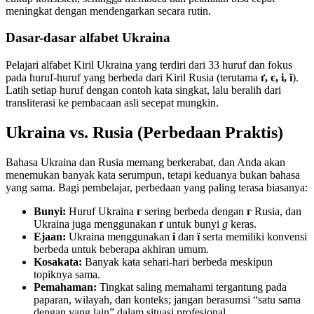
meningkat dengan mendengarkan secara rutin.
Dasar-dasar alfabet Ukraina
Pelajari alfabet Kiril Ukraina yang terdiri dari 33 huruf dan fokus
pada huruf-huruf yang berbeda dari Kiril Rusia (terutama
ґ, є, і, ї
).
Latih setiap huruf dengan contoh kata singkat, lalu beralih dari
transliterasi ke pembacaan asli secepat mungkin.
Ukraina vs. Rusia (Perbedaan Praktis)
Bahasa Ukraina dan Rusia memang berkerabat, dan Anda akan
menemukan banyak kata serumpun, tetapi keduanya bukan bahasa
yang sama. Bagi pembelajar, perbedaan yang paling terasa biasanya:
Bunyi:
Huruf Ukraina
г
sering berbeda dengan
г
Rusia, dan
Ukraina juga menggunakan
ґ
untuk bunyi
g
keras.
Ejaan:
Ukraina menggunakan
і
dan
ї
serta memiliki konvensi
berbeda untuk beberapa akhiran umum.
Kosakata:
Banyak kata sehari-hari berbeda meskipun
topiknya sama.
Pemahaman:
Tingkat saling memahami tergantung pada
paparan, wilayah, dan konteks; jangan berasumsi “satu sama
dengan yang lain” dalam situasi profesional.