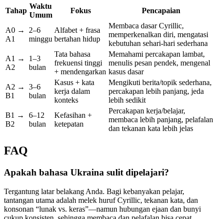
Waktu
Tahap
Fokus
Pencapaian
Umum
Membaca dasar Cyrillic,
A0 →
2–6
Alfabet + frasa
memperkenalkan diri, mengatasi
A1
minggu
bertahan hidup
kebutuhan sehari-hari sederhana
Tata bahasa
Memahami percakapan lambat,
A1 →
1–3
frekuensi tinggi
menulis pesan pendek, mengenal
A2
bulan
+ mendengarkan
kasus dasar
Kasus + kata
Mengikuti berita/topik sederhana,
A2 →
3–6
kerja dalam
percakapan lebih panjang, jeda
B1
bulan
konteks
lebih sedikit
Percakapan kerja/belajar,
B1 →
6–12
Kefasihan +
membaca lebih panjang, pelafalan
B2
bulan
ketepatan
dan tekanan kata lebih jelas
FAQ
Apakah bahasa Ukraina sulit dipelajari?
Tergantung latar belakang Anda. Bagi kebanyakan pelajar,
tantangan utama adalah melek huruf Cyrillic, tekanan kata, dan
konsonan “lunak vs. keras”—namun hubungan ejaan dan bunyi
cukup konsisten, sehingga membaca dan pelafalan bisa cepat