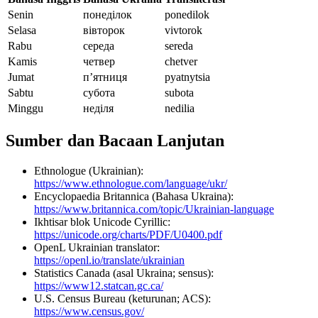
Senin
понеділок
ponedilok
Selasa
вівторок
vivtorok
Rabu
середа
sereda
Kamis
четвер
chetver
Jumat
п’ятниця
pyatnytsia
Sabtu
субота
subota
Minggu
неділя
nedilia
Sumber dan Bacaan Lanjutan
Ethnologue (Ukrainian):
https://www.ethnologue.com/language/ukr/
Encyclopaedia Britannica (Bahasa Ukraina):
https://www.britannica.com/topic/Ukrainian-language
Ikhtisar blok Unicode Cyrillic:
https://unicode.org/charts/PDF/U0400.pdf
OpenL Ukrainian translator:
https://openl.io/translate/ukrainian
Statistics Canada (asal Ukraina; sensus):
https://www12.statcan.gc.ca/
U.S. Census Bureau (keturunan; ACS):
https://www.census.gov/