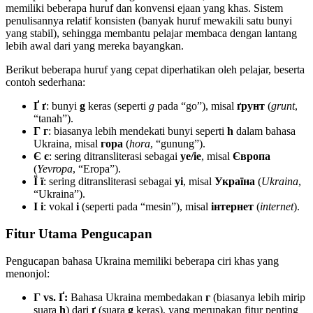
memiliki beberapa huruf dan konvensi ejaan yang khas. Sistem
penulisannya relatif konsisten (banyak huruf mewakili satu bunyi
yang stabil), sehingga membantu pelajar membaca dengan lantang
lebih awal dari yang mereka bayangkan.
Berikut beberapa huruf yang cepat diperhatikan oleh pelajar, beserta
contoh sederhana:
Ґ ґ
: bunyi
g
keras (seperti
g
pada “go”), misal
ґрунт
(
grunt
,
“tanah”).
Г г
: biasanya lebih mendekati bunyi seperti
h
dalam bahasa
Ukraina, misal
гора
(
hora
, “gunung”).
Є є
: sering ditransliterasi sebagai
ye/ie
, misal
Європа
(
Yevropa
, “Eropa”).
Ї ї
: sering ditransliterasi sebagai
yi
, misal
Україна
(
Ukraina
,
“Ukraina”).
І і
: vokal
i
(seperti pada “mesin”), misal
інтернет
(
internet
).
Fitur Utama Pengucapan
Pengucapan bahasa Ukraina memiliki beberapa ciri khas yang
menonjol:
Г vs. Ґ:
Bahasa Ukraina membedakan
г
(biasanya lebih mirip
suara
h
) dari
ґ
(suara
g
keras), yang merupakan fitur penting