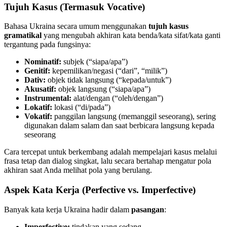
Tujuh Kasus (Termasuk Vocative)
Bahasa Ukraina secara umum menggunakan
tujuh kasus
gramatikal
yang mengubah akhiran kata benda/kata sifat/kata ganti
tergantung pada fungsinya:
Nominatif:
subjek (“siapa/apa”)
Genitif:
kepemilikan/negasi (“dari”, “milik”)
Dativ:
objek tidak langsung (“kepada/untuk”)
Akusatif:
objek langsung (“siapa/apa”)
Instrumental:
alat/dengan (“oleh/dengan”)
Lokatif:
lokasi (“di/pada”)
Vokatif:
panggilan langsung (memanggil seseorang), sering
digunakan dalam salam dan saat berbicara langsung kepada
seseorang
Cara tercepat untuk berkembang adalah mempelajari kasus melalui
frasa tetap dan dialog singkat, lalu secara bertahap mengatur pola
akhiran saat Anda melihat pola yang berulang.
Aspek Kata Kerja (Perfective vs. Imperfective)
Banyak kata kerja Ukraina hadir dalam
pasangan
:
Imperfective:
tindakan yang sedang