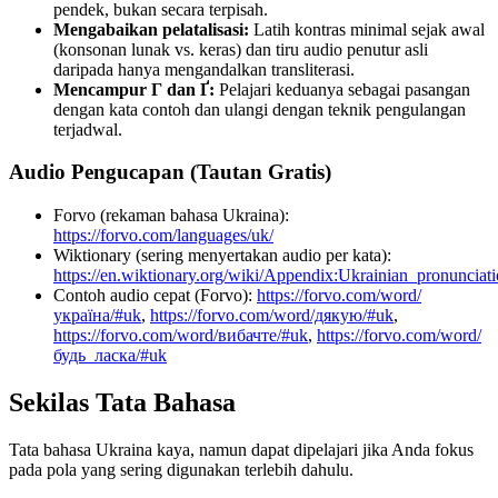
pendek, bukan secara terpisah.
Mengabaikan pelatalisasi:
Latih kontras minimal sejak awal
(konsonan lunak vs. keras) dan tiru audio penutur asli
daripada hanya mengandalkan transliterasi.
Mencampur Г dan Ґ:
Pelajari keduanya sebagai pasangan
dengan kata contoh dan ulangi dengan teknik pengulangan
terjadwal.
Audio Pengucapan (Tautan Gratis)
Forvo (rekaman bahasa Ukraina):
https://forvo.com/languages/uk/
Wiktionary (sering menyertakan audio per kata):
https://en.wiktionary.org/wiki/Appendix:Ukrainian_pronunciat
Contoh audio cepat (Forvo):
https://forvo.com/word/
україна/#uk
,
https://forvo.com/word/дякую/#uk
,
https://forvo.com/word/вибачте/#uk
,
https://forvo.com/word/
будь_ласка/#uk
Sekilas Tata Bahasa
Tata bahasa Ukraina kaya, namun dapat dipelajari jika Anda fokus
pada pola yang sering digunakan terlebih dahulu.