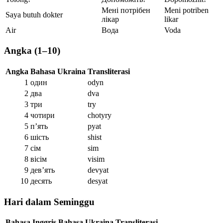
Мені потрібен
Meni potriben
Saya butuh dokter
лікар
likar
Air
Вода
Voda
Angka (1–10)
Angka
Bahasa Ukraina
Transliterasi
1
один
odyn
2
два
dva
3
три
try
4
чотири
chotyry
5
п’ять
pyat
6
шість
shist
7
сім
sim
8
вісім
visim
9
дев’ять
devyat
10
десять
desyat
Hari dalam Seminggu
Bahasa Inggris
Bahasa Ukraina
Transliterasi