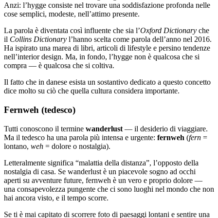
Anzi: l’hygge consiste nel trovare una soddisfazione profonda nelle
cose semplici, modeste, nell’attimo presente.
La parola è diventata così influente che sia l’
Oxford Dictionary
che
il
Collins Dictionary
l’hanno scelta come parola dell’anno nel 2016.
Ha ispirato una marea di libri, articoli di lifestyle e persino tendenze
nell’interior design. Ma, in fondo, l’hygge non è qualcosa che si
compra — è qualcosa che si coltiva.
Il fatto che in danese esista un sostantivo dedicato a questo concetto
dice molto su ciò che quella cultura considera importante.
Fernweh (tedesco)
Tutti conoscono il termine
wanderlust
— il desiderio di viaggiare.
Ma il tedesco ha una parola più intensa e urgente:
fernweh
(
fern
=
lontano,
weh
= dolore o nostalgia).
Letteralmente significa “malattia della distanza”, l’opposto della
nostalgia di casa. Se wanderlust è un piacevole sogno ad occhi
aperti su avventure future, fernweh è un vero e proprio dolore —
una consapevolezza pungente che ci sono luoghi nel mondo che non
hai ancora visto, e il tempo scorre.
Se ti è mai capitato di scorrere foto di paesaggi lontani e sentire una