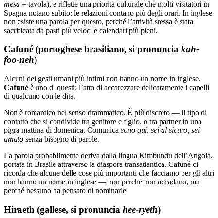
mesa
= tavola), e riflette una priorità culturale che molti visitatori in
Spagna notano subito: le relazioni contano più degli orari. In inglese
non esiste una parola per questo, perché l’attività stessa è stata
sacrificata da pasti più veloci e calendari più pieni.
Cafuné (portoghese brasiliano, si pronuncia
kah-
foo-neh
)
Alcuni dei gesti umani più intimi non hanno un nome in inglese.
Cafuné
è uno di questi: l’atto di accarezzare delicatamente i capelli
di qualcuno con le dita.
Non è romantico nel senso drammatico. È più discreto — il tipo di
contatto che si condivide tra genitore e figlio, o tra partner in una
pigra mattina di domenica. Comunica
sono qui, sei al sicuro, sei
amato
senza bisogno di parole.
La parola probabilmente deriva dalla lingua Kimbundu dell’Angola,
portata in Brasile attraverso la diaspora transatlantica. Cafuné ci
ricorda che alcune delle cose più importanti che facciamo per gli altri
non hanno un nome in inglese — non perché non accadano, ma
perché nessuno ha pensato di nominarle.
Hiraeth (gallese, si pronuncia
hee-ryeth
)