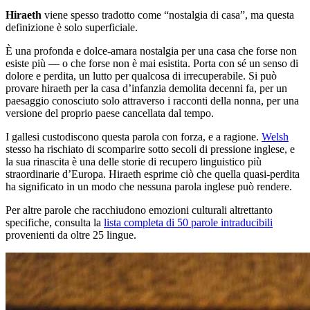
Hiraeth
viene spesso tradotto come “nostalgia di casa”, ma questa
definizione è solo superficiale.
È una profonda e dolce-amara nostalgia per una casa che forse non
esiste più — o che forse non è mai esistita. Porta con sé un senso di
dolore e perdita, un lutto per qualcosa di irrecuperabile. Si può
provare hiraeth per la casa d’infanzia demolita decenni fa, per un
paesaggio conosciuto solo attraverso i racconti della nonna, per una
versione del proprio paese cancellata dal tempo.
I gallesi custodiscono questa parola con forza, e a ragione.
Welsh
stesso ha rischiato di scomparire sotto secoli di pressione inglese, e
la sua rinascita è una delle storie di recupero linguistico più
straordinarie d’Europa. Hiraeth esprime ciò che quella quasi-perdita
ha significato in un modo che nessuna parola inglese può rendere.
Per altre parole che racchiudono emozioni culturali altrettanto
specifiche, consulta la
lista completa di 50 parole intraducibili
provenienti da oltre 25 lingue.