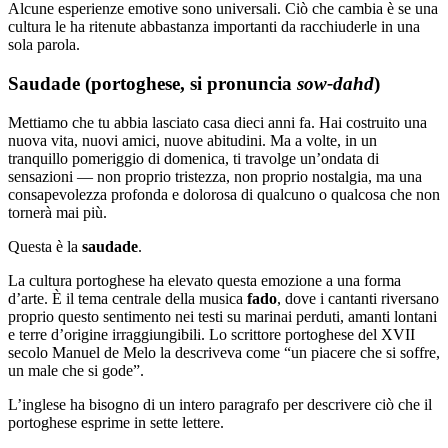
Alcune esperienze emotive sono universali. Ciò che cambia è se una
cultura le ha ritenute abbastanza importanti da racchiuderle in una
sola parola.
Saudade (portoghese, si pronuncia
sow-dahd
)
Mettiamo che tu abbia lasciato casa dieci anni fa. Hai costruito una
nuova vita, nuovi amici, nuove abitudini. Ma a volte, in un
tranquillo pomeriggio di domenica, ti travolge un’ondata di
sensazioni — non proprio tristezza, non proprio nostalgia, ma una
consapevolezza profonda e dolorosa di qualcuno o qualcosa che non
tornerà mai più.
Questa è la
saudade
.
La cultura portoghese ha elevato questa emozione a una forma
d’arte. È il tema centrale della musica
fado
, dove i cantanti riversano
proprio questo sentimento nei testi su marinai perduti, amanti lontani
e terre d’origine irraggiungibili. Lo scrittore portoghese del XVII
secolo Manuel de Melo la descriveva come “un piacere che si soffre,
un male che si gode”.
L’inglese ha bisogno di un intero paragrafo per descrivere ciò che il
portoghese esprime in sette lettere.