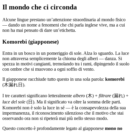
Il mondo che ci circonda
Alcune lingue prestano un’attenzione straordinaria al mondo fisico
— dando un nome a fenomeni che chi parla inglese vive, ma a cui
non ha mai pensato di dare un’etichetta.
Komorebi (giapponese)
Entra in un bosco in un pomeriggio di sole. Alza lo sguardo. La luce
non attraversa semplicemente la chioma degli alberi — danza. Si
spezza in motivi cangianti, tremolando tra i rami, dipingendo il suolo
con ombre che si muovono a ogni soffio di vento.
Il giapponese racchiude tutto questo in una sola parola:
komorebi
(木漏れ日).
I tre caratteri significano letteralmente
albero
(木) +
filtrare
(漏れ) +
luce del sole
(日). Ma il significato va oltre la somma delle parti.
Komorebi non è solo la luce in sé — è la consapevolezza della sua
impermanenza, il riconoscimento silenzioso che il motivo che stai
osservando ora non si ripeterà mai più nello stesso modo.
Questo concetto è profondamente legato al giapponese
mono no