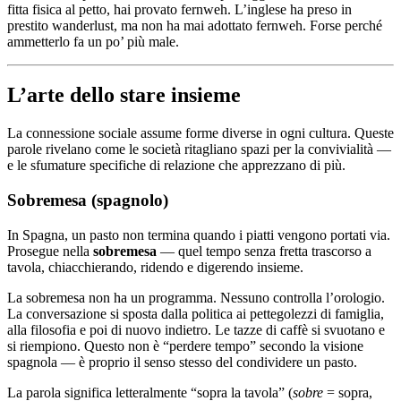
fitta fisica al petto, hai provato fernweh. L’inglese ha preso in
prestito wanderlust, ma non ha mai adottato fernweh. Forse perché
ammetterlo fa un po’ più male.
L’arte dello stare insieme
La connessione sociale assume forme diverse in ogni cultura. Queste
parole rivelano come le società ritagliano spazi per la convivialità —
e le sfumature specifiche di relazione che apprezzano di più.
Sobremesa (spagnolo)
In Spagna, un pasto non termina quando i piatti vengono portati via.
Prosegue nella
sobremesa
— quel tempo senza fretta trascorso a
tavola, chiacchierando, ridendo e digerendo insieme.
La sobremesa non ha un programma. Nessuno controlla l’orologio.
La conversazione si sposta dalla politica ai pettegolezzi di famiglia,
alla filosofia e poi di nuovo indietro. Le tazze di caffè si svuotano e
si riempiono. Questo non è “perdere tempo” secondo la visione
spagnola — è proprio il senso stesso del condividere un pasto.
La parola significa letteralmente “sopra la tavola” (
sobre
= sopra,