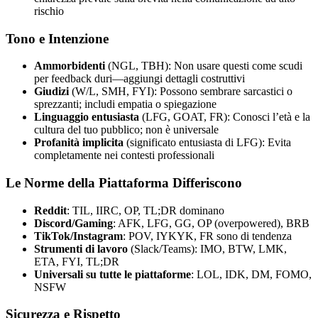
rischio
Tono e Intenzione
Ammorbidenti
(NGL, TBH): Non usare questi come scudi
per feedback duri—aggiungi dettagli costruttivi
Giudizi
(W/L, SMH, FYI): Possono sembrare sarcastici o
sprezzanti; includi empatia o spiegazione
Linguaggio entusiasta
(LFG, GOAT, FR): Conosci l’età e la
cultura del tuo pubblico; non è universale
Profanità implicita
(significato entusiasta di LFG): Evita
completamente nei contesti professionali
Le Norme della Piattaforma Differiscono
Reddit
: TIL, IIRC, OP, TL;DR dominano
Discord/Gaming
: AFK, LFG, GG, OP (overpowered), BRB
TikTok/Instagram
: POV, IYKYK, FR sono di tendenza
Strumenti di lavoro
(Slack/Teams): IMO, BTW, LMK,
ETA, FYI, TL;DR
Universali su tutte le piattaforme
: LOL, IDK, DM, FOMO,
NSFW
Sicurezza e Rispetto