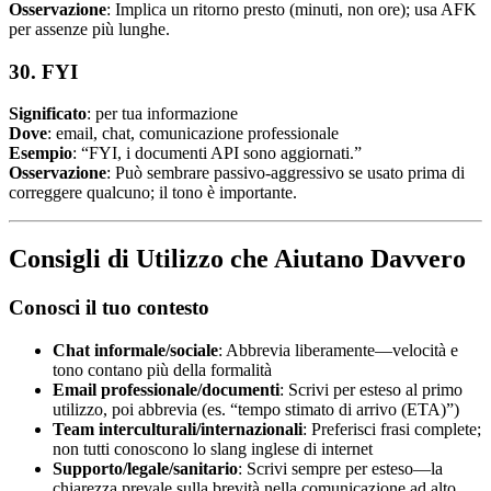
Osservazione
: Implica un ritorno presto (minuti, non ore); usa AFK
per assenze più lunghe.
30. FYI
Significato
: per tua informazione
Dove
: email, chat, comunicazione professionale
Esempio
: “FYI, i documenti API sono aggiornati.”
Osservazione
: Può sembrare passivo-aggressivo se usato prima di
correggere qualcuno; il tono è importante.
Consigli di Utilizzo che Aiutano Davvero
Conosci il tuo contesto
Chat informale/sociale
: Abbrevia liberamente—velocità e
tono contano più della formalità
Email professionale/documenti
: Scrivi per esteso al primo
utilizzo, poi abbrevia (es. “tempo stimato di arrivo (ETA)”)
Team interculturali/internazionali
: Preferisci frasi complete;
non tutti conoscono lo slang inglese di internet
Supporto/legale/sanitario
: Scrivi sempre per esteso—la
chiarezza prevale sulla brevità nella comunicazione ad alto