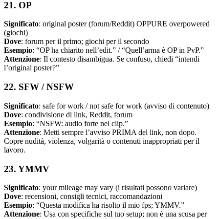
21. OP
Significato
: original poster (forum/Reddit) OPPURE overpowered
(giochi)
Dove
: forum per il primo; giochi per il secondo
Esempio
: “OP ha chiarito nell’edit.” / “Quell’arma è OP in PvP.”
Attenzione
: Il contesto disambigua. Se confuso, chiedi “intendi
l’original poster?”
22. SFW / NSFW
Significato
: safe for work / not safe for work (avviso di contenuto)
Dove
: condivisione di link, Reddit, forum
Esempio
: “NSFW: audio forte nel clip.”
Attenzione
: Metti sempre l’avviso PRIMA del link, non dopo.
Copre nudità, violenza, volgarità o contenuti inappropriati per il
lavoro.
23. YMMV
Significato
: your mileage may vary (i risultati possono variare)
Dove
: recensioni, consigli tecnici, raccomandazioni
Esempio
: “Questa modifica ha risolto il mio fps; YMMV.”
Attenzione
: Usa con specifiche sul tuo setup; non è una scusa per