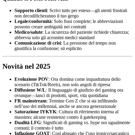
Supporto clienti
: Scrivi tutto per esteso—gli utenti frustrati
non decodificheranno il tuo gergo
Legale/conformità
: Solo frasi complete; le abbreviazioni
possono creare ambiguità nei contratti
Medico/salute
: La sicurezza del paziente richiede chiarezza;
abbrevia solo gli acronimi medici standard
Comunicazione di crisi
: La pressione del tempo non
giustifica la confusione; sii esplicito
Novità nel 2025
Evoluzione POV
: Ora domina come inquadratura dello
scenario (TikTok/Reels), non solo angoli di ripresa
Diffusione W/L
: Il linguaggio di giudizio del gaming ora
ovunque—lanci di prodotti, sport, vita quotidiana
FR mainstream
: Termine Gen Z che si sta infiltrando
nell’uso dei millennial, anche se ancora generazionale
Saturazione IYKYK
: Cultura di riferimento interna al
massimo; alcune resistenze contro il gatekeeping
Dualità LFG
: Significati di gaming vs. hype ora ugualmente
comuni; il contesto è tutto
Inflazione GOAT
: Così abusato che l’uso ironico/sarcastico