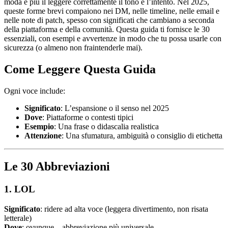
moda e più il leggere correttamente il tono e l’intento. Nel 2025,
queste forme brevi compaiono nei DM, nelle timeline, nelle email e
nelle note di patch, spesso con significati che cambiano a seconda
della piattaforma e della comunità. Questa guida ti fornisce le 30
essenziali, con esempi e avvertenze in modo che tu possa usarle con
sicurezza (o almeno non fraintenderle mai).
Come Leggere Questa Guida
Ogni voce include:
Significato
: L’espansione o il senso nel 2025
Dove
: Piattaforme o contesti tipici
Esempio
: Una frase o didascalia realistica
Attenzione
: Una sfumatura, ambiguità o consiglio di etichetta
Le 30 Abbreviazioni
1. LOL
Significato
: ridere ad alta voce (leggera divertimento, non risata
letterale)
Dove
: ovunque—abbreviazione più universale