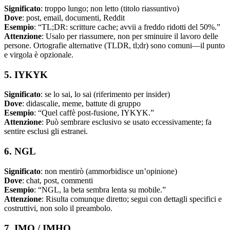
Significato
: troppo lungo; non letto (titolo riassuntivo)
Dove
: post, email, documenti, Reddit
Esempio
: “TL;DR: scritture cache; avvii a freddo ridotti del 50%.”
Attenzione
: Usalo per riassumere, non per sminuire il lavoro delle
persone. Ortografie alternative (TLDR, tl;dr) sono comuni—il punto
e virgola è opzionale.
5. IYKYK
Significato
: se lo sai, lo sai (riferimento per insider)
Dove
: didascalie, meme, battute di gruppo
Esempio
: “Quel caffè post-fusione, IYKYK.”
Attenzione
: Può sembrare esclusivo se usato eccessivamente; fa
sentire esclusi gli estranei.
6. NGL
Significato
: non mentirò (ammorbidisce un’opinione)
Dove
: chat, post, commenti
Esempio
: “NGL, la beta sembra lenta su mobile.”
Attenzione
: Risulta comunque diretto; segui con dettagli specifici e
costruttivi, non solo il preambolo.
7. IMO / IMHO