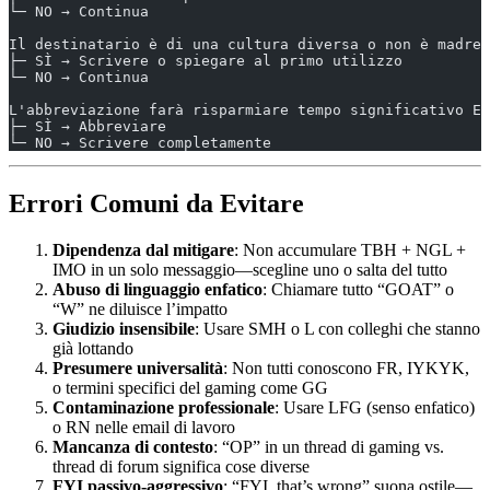
└─ NO → Continua
Il destinatario è di una cultura diversa o non è madrel
├─ SÌ → Scrivere o spiegare al primo utilizzo
└─ NO → Continua
L'abbreviazione farà risparmiare tempo significativo E 
├─ SÌ → Abbreviare
└─ NO → Scrivere completamente
Errori Comuni da Evitare
Dipendenza dal mitigare
: Non accumulare TBH + NGL +
IMO in un solo messaggio—scegline uno o salta del tutto
Abuso di linguaggio enfatico
: Chiamare tutto “GOAT” o
“W” ne diluisce l’impatto
Giudizio insensibile
: Usare SMH o L con colleghi che stanno
già lottando
Presumere universalità
: Non tutti conoscono FR, IYKYK,
o termini specifici del gaming come GG
Contaminazione professionale
: Usare LFG (senso enfatico)
o RN nelle email di lavoro
Mancanza di contesto
: “OP” in un thread di gaming vs.
thread di forum significa cose diverse
FYI passivo-aggressivo
: “FYI, that’s wrong” suona ostile—