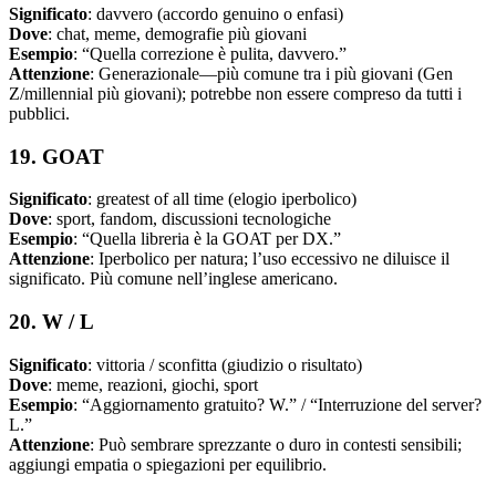
Significato
: davvero (accordo genuino o enfasi)
Dove
: chat, meme, demografie più giovani
Esempio
: “Quella correzione è pulita, davvero.”
Attenzione
: Generazionale—più comune tra i più giovani (Gen
Z/millennial più giovani); potrebbe non essere compreso da tutti i
pubblici.
19. GOAT
Significato
: greatest of all time (elogio iperbolico)
Dove
: sport, fandom, discussioni tecnologiche
Esempio
: “Quella libreria è la GOAT per DX.”
Attenzione
: Iperbolico per natura; l’uso eccessivo ne diluisce il
significato. Più comune nell’inglese americano.
20. W / L
Significato
: vittoria / sconfitta (giudizio o risultato)
Dove
: meme, reazioni, giochi, sport
Esempio
: “Aggiornamento gratuito? W.” / “Interruzione del server?
L.”
Attenzione
: Può sembrare sprezzante o duro in contesti sensibili;
aggiungi empatia o spiegazioni per equilibrio.