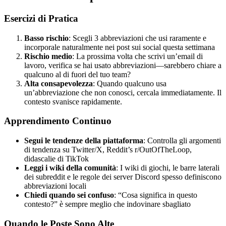
Esercizi di Pratica
Basso rischio
: Scegli 3 abbreviazioni che usi raramente e
incorporale naturalmente nei post sui social questa settimana
Rischio medio
: La prossima volta che scrivi un’email di
lavoro, verifica se hai usato abbreviazioni—sarebbero chiare a
qualcuno al di fuori del tuo team?
Alta consapevolezza
: Quando qualcuno usa
un’abbreviazione che non conosci, cercala immediatamente. Il
contesto svanisce rapidamente.
Apprendimento Continuo
Segui le tendenze della piattaforma
: Controlla gli argomenti
di tendenza su Twitter/X, Reddit’s r/OutOfTheLoop,
didascalie di TikTok
Leggi i wiki della comunità
: I wiki di giochi, le barre laterali
dei subreddit e le regole dei server Discord spesso definiscono
abbreviazioni locali
Chiedi quando sei confuso
: “Cosa significa in questo
contesto?” è sempre meglio che indovinare sbagliato
Quando le Poste Sono Alte