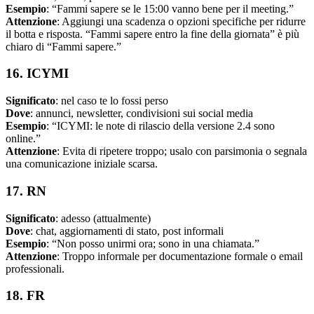
Esempio
: “Fammi sapere se le 15:00 vanno bene per il meeting.”
Attenzione
: Aggiungi una scadenza o opzioni specifiche per ridurre
il botta e risposta. “Fammi sapere entro la fine della giornata” è più
chiaro di “Fammi sapere.”
16. ICYMI
Significato
: nel caso te lo fossi perso
Dove
: annunci, newsletter, condivisioni sui social media
Esempio
: “ICYMI: le note di rilascio della versione 2.4 sono
online.”
Attenzione
: Evita di ripetere troppo; usalo con parsimonia o segnala
una comunicazione iniziale scarsa.
17. RN
Significato
: adesso (attualmente)
Dove
: chat, aggiornamenti di stato, post informali
Esempio
: “Non posso unirmi ora; sono in una chiamata.”
Attenzione
: Troppo informale per documentazione formale o email
professionali.
18. FR