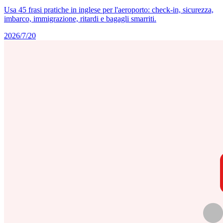
Usa 45 frasi pratiche in inglese per l'aeroporto: check-in, sicurezza,
imbarco, immigrazione, ritardi e bagagli smarriti.
2026/7/20