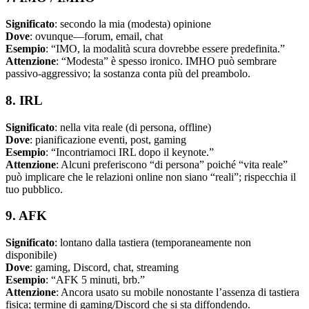
Significato
: secondo la mia (modesta) opinione
Dove
: ovunque—forum, email, chat
Esempio
: “IMO, la modalità scura dovrebbe essere predefinita.”
Attenzione
: “Modesta” è spesso ironico. IMHO può sembrare
passivo-aggressivo; la sostanza conta più del preambolo.
8. IRL
Significato
: nella vita reale (di persona, offline)
Dove
: pianificazione eventi, post, gaming
Esempio
: “Incontriamoci IRL dopo il keynote.”
Attenzione
: Alcuni preferiscono “di persona” poiché “vita reale”
può implicare che le relazioni online non siano “reali”; rispecchia il
tuo pubblico.
9. AFK
Significato
: lontano dalla tastiera (temporaneamente non
disponibile)
Dove
: gaming, Discord, chat, streaming
Esempio
: “AFK 5 minuti, brb.”
Attenzione
: Ancora usato su mobile nonostante l’assenza di tastiera
fisica; termine di gaming/Discord che si sta diffondendo.