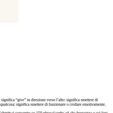
gnifica “give” in direzione verso l’alto: significa smettere di
qualcosa: significa smettere di funzionare o crollare emotivamente.
hmitt si concentra su 150 phrasal verbs ad alta frequenza e sui loro