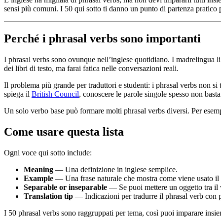
sensi più comuni. I 50 qui sotto ti danno un punto di partenza pratico
Perché i phrasal verbs sono importanti
I phrasal verbs sono ovunque nell’inglese quotidiano. I madrelingua li 
dei libri di testo, ma farai fatica nelle conversazioni reali.
Il problema più grande per traduttori e studenti: i phrasal verbs non 
spiega il
British Council
, conoscere le parole singole spesso non basta 
Un solo verbo base può formare molti phrasal verbs diversi. Per ese
Come usare questa lista
Ogni voce qui sotto include:
Meaning
— Una definizione in inglese semplice.
Example
— Una frase naturale che mostra come viene usato il 
Separable or inseparable
— Se puoi mettere un oggetto tra il v
Translation tip
— Indicazioni per tradurre il phrasal verb con 
I 50 phrasal verbs sono raggruppati per tema, così puoi imparare insi