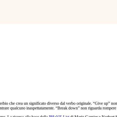
o che crea un significato diverso dal verbo originale. “Give up” non si
contrare qualcuno inaspettatamente. “Break down” non riguarda rompere 
eme. La ricerca alla base della
PHaVE List
di Marie Garnier e Norbert Sc