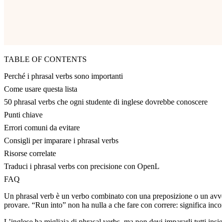
TABLE OF CONTENTS
Perché i phrasal verbs sono importanti
Come usare questa lista
50 phrasal verbs che ogni studente di inglese dovrebbe conoscere
Punti chiave
Errori comuni da evitare
Consigli per imparare i phrasal verbs
Risorse correlate
Traduci i phrasal verbs con precisione con OpenL
FAQ
Un phrasal verb è un verbo combinato con una preposizione o un avverbi
provare. “Run into” non ha nulla a che fare con correre: significa in
L’inglese ha migliaia di phrasal verbs, ma non devi impararli tutti insi