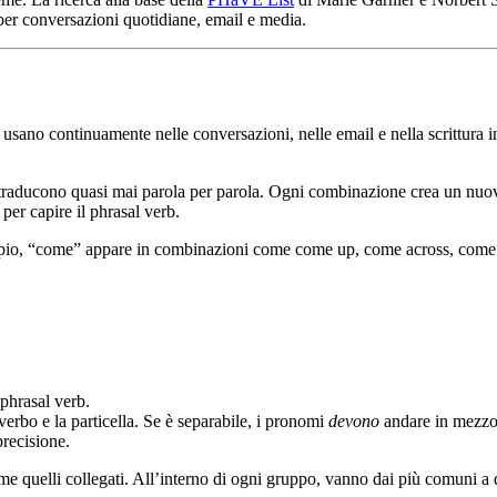
 per conversazioni quotidiane, email e media.
usano continuamente nelle conversazioni, nelle email e nella scrittura in
si traducono quasi mai parola per parola. Ogni combinazione crea un nuo
per capire il phrasal verb.
mpio, “come” appare in combinazioni come come up, come across, come a
phrasal verb.
erbo e la particella. Se è separabile, i pronomi
devono
andare in mezzo: 
precisione.
eme quelli collegati. All’interno di ogni gruppo, vanno dai più comuni 