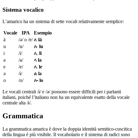
Sistema vocalico
L’amarico ha un sistema di sette vocali relativamente semplice:
Vocale
IPA
Esempio
ä
/ə/ o /ɐ/
ለ
lä
u
/u/
ሉ
lu
i
/i/
ሊ
li
a
/a/
ላ
la
e
/e/
ሌ
le
ə
/ɨ/
ል
lə
o
/o/
ሎ
lo
Le vocali centrali /ɨ/ e /ə/ possono essere difficili per i parlanti
italiani, poiché l’italiano non ha un equivalente esatto della vocale
centrale alta /ɨ/.
Grammatica
La grammatica amarica è dove la doppia identità semitico-cuscitica
della lingua è più visibile. Il vocabolario e il sistema di radici sono