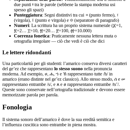
due punti
፡
tra le parole (sebbene la stampa moderna usi
spesso gli spazi)
Punteggiatura
: Segni distintivi tra cui ። (punto fermo), ፣
(virgola), ፤ (punto e virgola) e ፨ (separatore di paragrafo)
Numeri
: La scrittura ha un proprio sistema numerale (፩=1,
፪=2… ፲=10, ፳=20… ፻=100, ፼=10.000)
Coerenza fonetica
: Praticamente nessuna lettera muta o
ortografia irregolare — ciò che vedi è ciò che dici
Le lettere ridondanti
Una particolarità per gli studenti: l’amarico conserva diversi caratteri
del ge’ez che rappresentano
lo stesso suono
nella pronuncia
moderna. Ad esempio, ሀ, ሐ, ኀ e ኸ rappresentano tutte /h/ in
amarico (erano distinte nel ge’ez classico). Allo stesso modo, ሰ e ሠ
rappresentano entrambe /s/, e ጸ e ፀ rappresentano entrambe /tsʼ/.
Queste sono conservate nell’ortografia tradizionale e devono essere
memorizzate parola per parola.
Fonologia
Il sistema sonoro dell’amarico è dove la sua eredità semitica e
l’influenza cuscitica sono entrambe in piena mostra.