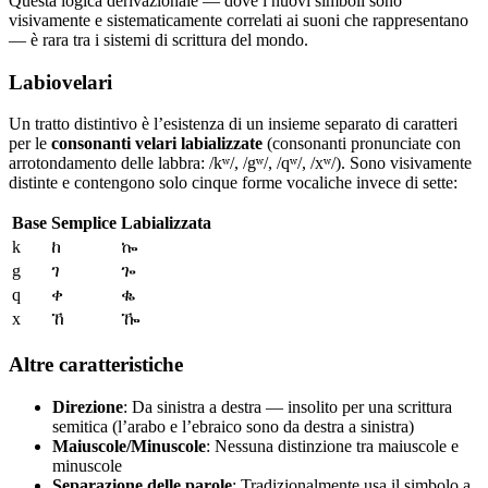
Questa logica derivazionale — dove i nuovi simboli sono
visivamente e sistematicamente correlati ai suoni che rappresentano
— è rara tra i sistemi di scrittura del mondo.
Labiovelari
Un tratto distintivo è l’esistenza di un insieme separato di caratteri
per le
consonanti velari labializzate
(consonanti pronunciate con
arrotondamento delle labbra: /kʷ/, /gʷ/, /qʷ/, /xʷ/). Sono visivamente
distinte e contengono solo cinque forme vocaliche invece di sette:
Base
Semplice
Labializzata
k
ከ
ኰ
g
ገ
ጐ
q
ቀ
ቈ
x
ኸ
ዀ
Altre caratteristiche
Direzione
: Da sinistra a destra — insolito per una scrittura
semitica (l’arabo e l’ebraico sono da destra a sinistra)
Maiuscole/Minuscole
: Nessuna distinzione tra maiuscole e
minuscole
Separazione delle parole
: Tradizionalmente usa il simbolo a