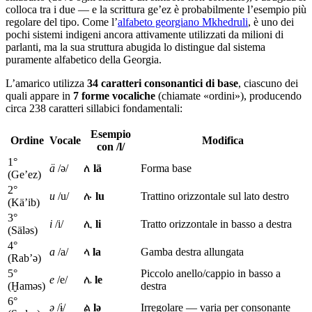
colloca tra i due — e la scrittura ge’ez è probabilmente l’esempio più
regolare del tipo. Come l’
alfabeto georgiano Mkhedruli
, è uno dei
pochi sistemi indigeni ancora attivamente utilizzati da milioni di
parlanti, ma la sua struttura abugida lo distingue dal sistema
puramente alfabetico della Georgia.
L’amarico utilizza
34 caratteri consonantici di base
, ciascuno dei
quali appare in
7 forme vocaliche
(chiamate «ordini»), producendo
circa 238 caratteri sillabici fondamentali:
Esempio
Ordine
Vocale
Modifica
con /l/
1°
ä
/ə/
ለ
lä
Forma base
(Ge’ez)
2°
u
/u/
ሉ
lu
Trattino orizzontale sul lato destro
(Kä’ib)
3°
i
/i/
ሊ
li
Tratto orizzontale in basso a destra
(Säləs)
4°
a
/a/
ላ
la
Gamba destra allungata
(Rab’ə)
5°
Piccolo anello/cappio in basso a
e
/e/
ሌ
le
(Ḫaməs)
destra
6°
ə
/ɨ/
ል
lə
Irregolare — varia per consonante