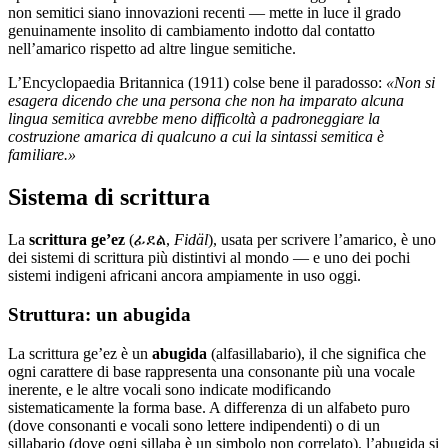
non semitici siano innovazioni recenti — mette in luce il grado
genuinamente insolito di cambiamento indotto dal contatto
nell’amarico rispetto ad altre lingue semitiche.
L’Encyclopaedia Britannica (1911) colse bene il paradosso:
«Non si
esagera dicendo che una persona che non ha imparato alcuna
lingua semitica avrebbe meno difficoltà a padroneggiare la
costruzione amarica di qualcuno a cui la sintassi semitica è
familiare.»
Sistema di scrittura
La
scrittura ge’ez
(ፊደል,
Fidäl
), usata per scrivere l’amarico, è uno
dei sistemi di scrittura più distintivi al mondo — e uno dei pochi
sistemi indigeni africani ancora ampiamente in uso oggi.
Struttura: un abugida
La scrittura ge’ez è un
abugida
(alfasillabario), il che significa che
ogni carattere di base rappresenta una consonante più una vocale
inerente, e le altre vocali sono indicate modificando
sistematicamente la forma base. A differenza di un alfabeto puro
(dove consonanti e vocali sono lettere indipendenti) o di un
sillabario (dove ogni sillaba è un simbolo non correlato), l’abugida si