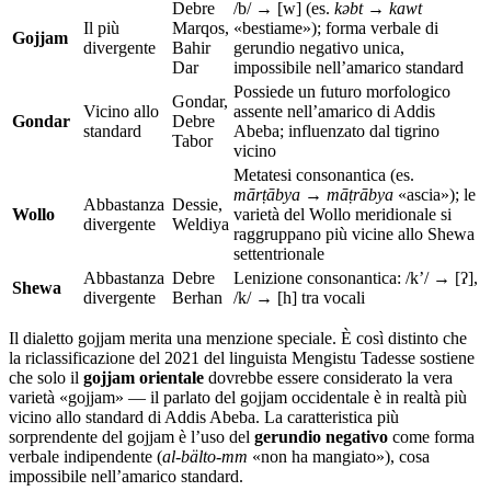
Debre
/b/ → [w] (es.
kəbt
→
kawt
Il più
Marqos,
«bestiame»); forma verbale di
Gojjam
divergente
Bahir
gerundio negativo unica,
Dar
impossibile nell’amarico standard
Possiede un futuro morfologico
Gondar,
Vicino allo
assente nell’amarico di Addis
Gondar
Debre
standard
Abeba; influenzato dal tigrino
Tabor
vicino
Metatesi consonantica (es.
mārṭābya
→
māṭrābya
«ascia»); le
Abbastanza
Dessie,
Wollo
varietà del Wollo meridionale si
divergente
Weldiya
raggruppano più vicine allo Shewa
settentrionale
Abbastanza
Debre
Lenizione consonantica: /kʼ/ → [ʔ],
Shewa
divergente
Berhan
/k/ → [h] tra vocali
Il dialetto gojjam merita una menzione speciale. È così distinto che
la riclassificazione del 2021 del linguista Mengistu Tadesse sostiene
che solo il
gojjam orientale
dovrebbe essere considerato la vera
varietà «gojjam» — il parlato del gojjam occidentale è in realtà più
vicino allo standard di Addis Abeba. La caratteristica più
sorprendente del gojjam è l’uso del
gerundio negativo
come forma
verbale indipendente (
al-bälto-mm
«non ha mangiato»), cosa
impossibile nell’amarico standard.