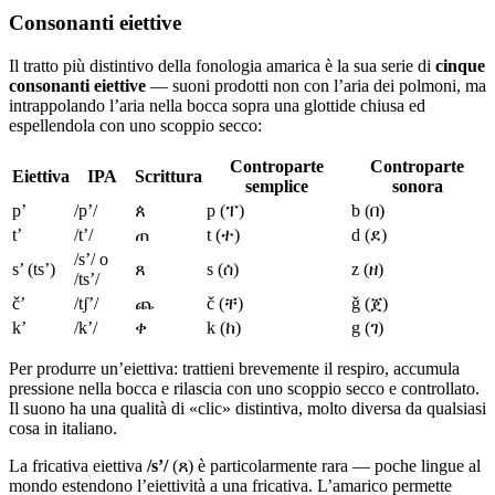
Consonanti eiettive
Il tratto più distintivo della fonologia amarica è la sua serie di
cinque
consonanti eiettive
— suoni prodotti non con l’aria dei polmoni, ma
intrappolando l’aria nella bocca sopra una glottide chiusa ed
espellendola con uno scoppio secco:
Controparte
Controparte
Eiettiva
IPA
Scrittura
semplice
sonora
p’
/pʼ/
ጰ
p (ፐ)
b (በ)
t’
/tʼ/
ጠ
t (ተ)
d (ደ)
/sʼ/ o
s’ (ts’)
ጸ
s (ሰ)
z (ዘ)
/tsʼ/
č’
/tʃʼ/
ጨ
č (ቸ)
ǧ (ጀ)
k’
/kʼ/
ቀ
k (ከ)
g (ገ)
Per produrre un’eiettiva: trattieni brevemente il respiro, accumula
pressione nella bocca e rilascia con uno scoppio secco e controllato.
Il suono ha una qualità di «clic» distintiva, molto diversa da qualsiasi
cosa in italiano.
La fricativa eiettiva
/sʼ/
(ጸ) è particolarmente rara — poche lingue al
mondo estendono l’eiettività a una fricativa. L’amarico permette