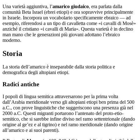
Una varietà aggiuntiva, l’
amarico giudaico
, era parlata dalla
comunità Beta Israel (ebrei etiopi) e ora sopravvive principalmente
in Israele. Incorpora un vocabolario specificamente ebraico — ad
esempio, riferendosi a un tipo di cavalletta come «i cavalli di Mosè»
anziché il cristiano «i cavalli di Maria». Questa varietà è in declino
man mano che le generazioni più giovani adottano l’ebraico
moderno.
Storia
La storia dell’amarico è inseparabile dalla storia politica e
demografica degli altopiani etiopi.
Radici antiche
I popoli di lingua semitica attraversarono per la prima volta
dall’Arabia meridionale verso gli altopiani etiopi ben prima del 500
a.C., con prove linguistiche che suggeriscono una presenza già nel
2000 a.C. Questi migranti portarono l’antenato del proto-etio-
semitico, che si sarebbe infine diviso nel ramo settentrionale (dando
origine al ge’ez e al tigrino) e nel ramo meridionale (dando origine
all’amarico e ai suoi parenti).