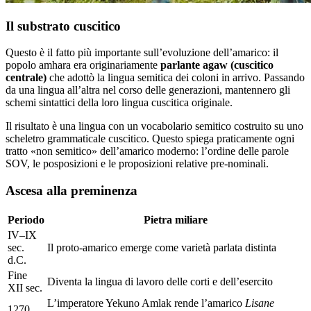
Il substrato cuscitico
Questo è il fatto più importante sull’evoluzione dell’amarico: il
popolo amhara era originariamente
parlante agaw (cuscitico
centrale)
che adottò la lingua semitica dei coloni in arrivo. Passando
da una lingua all’altra nel corso delle generazioni, mantennero gli
schemi sintattici della loro lingua cuscitica originale.
Il risultato è una lingua con un vocabolario semitico costruito su uno
scheletro grammaticale cuscitico. Questo spiega praticamente ogni
tratto «non semitico» dell’amarico moderno: l’ordine delle parole
SOV, le posposizioni e le proposizioni relative pre-nominali.
Ascesa alla preminenza
Periodo
Pietra miliare
IV–IX
sec.
Il proto-amarico emerge come varietà parlata distinta
d.C.
Fine
Diventa la lingua di lavoro delle corti e dell’esercito
XII sec.
L’imperatore Yekuno Amlak rende l’amarico
Lisane
1270