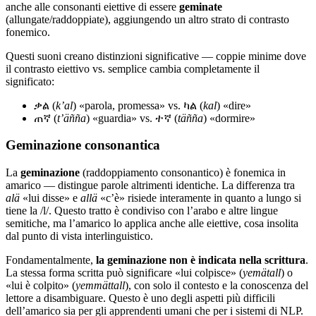
anche alle consonanti eiettive di essere
geminate
(allungate/raddoppiate), aggiungendo un altro strato di contrasto
fonemico.
Questi suoni creano distinzioni significative — coppie minime dove
il contrasto eiettivo vs. semplice cambia completamente il
significato:
ቃል (
kʼal
) «parola, promessa» vs. ካል (
kal
) «dire»
ጠኛ (
tʼäñña
) «guardia» vs. ተኛ (
täñña
) «dormire»
Geminazione consonantica
La
geminazione
(raddoppiamento consonantico) è fonemica in
amarico — distingue parole altrimenti identiche. La differenza tra
alä
«lui disse» e
allä
«c’è» risiede interamente in quanto a lungo si
tiene la /l/. Questo tratto è condiviso con l’arabo e altre lingue
semitiche, ma l’amarico lo applica anche alle eiettive, cosa insolita
dal punto di vista interlinguistico.
Fondamentalmente,
la geminazione non è indicata nella scrittura
.
La stessa forma scritta può significare «lui colpisce» (
yemätall
) o
«lui è colpito» (
yemmättall
), con solo il contesto e la conoscenza del
lettore a disambiguare. Questo è uno degli aspetti più difficili
dell’amarico sia per gli apprendenti umani che per i sistemi di NLP.