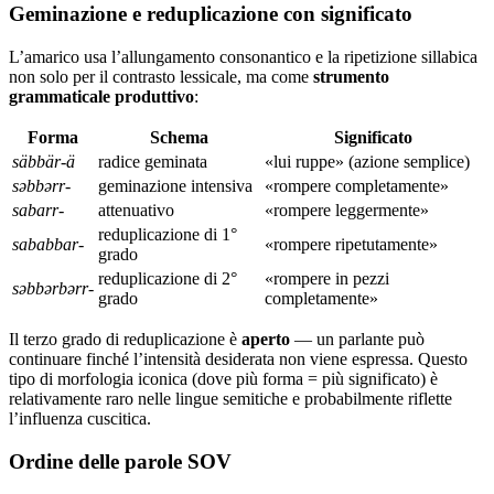
Geminazione e reduplicazione con significato
L’amarico usa l’allungamento consonantico e la ripetizione sillabica
non solo per il contrasto lessicale, ma come
strumento
grammaticale produttivo
:
Forma
Schema
Significato
säbbär-ä
radice geminata
«lui ruppe» (azione semplice)
səbbərr-
geminazione intensiva
«rompere completamente»
sabarr-
attenuativo
«rompere leggermente»
reduplicazione di 1°
sababbar-
«rompere ripetutamente»
grado
reduplicazione di 2°
«rompere in pezzi
səbbərbərr-
grado
completamente»
Il terzo grado di reduplicazione è
aperto
— un parlante può
continuare finché l’intensità desiderata non viene espressa. Questo
tipo di morfologia iconica (dove più forma = più significato) è
relativamente raro nelle lingue semitiche e probabilmente riflette
l’influenza cuscitica.
Ordine delle parole SOV