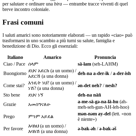
per salutare e ordinare una
bira
— entrambe tracce viventi di quel
breve incontro coloniale.
Frasi comuni
I saluti amarici sono notoriamente elaborati — un rapido «ciao» può
trasformarsi in uno scambio a più turni su salute, famiglia e
benedizione di Dio. Ecco gli essenziali:
Italiano
Amarico
Pronuncia
Ciao / Pace
ሰላም
sä-lam
(seh-LAHM)
ደህና አደርክ (a un uomo) /
Buongiorno
deh-na a-der-ik
/
a-der-ish
አደርሽ (a una donna)
እንዴት ነህ? (a un uomo) /
Come stai?
ən-det neh?
/
nesh?
ነሽ? (a una donna)
Sto bene
ደህና ነኝ
deh-na näñ
a-me-sä-gə-na-lä-hu
(ah-
Grazie
አመሰግናለሁ
meh-seh-gun-AH-leh-hoo)
mən-nəm ay-del
(lett. «non
Prego
ምንም አይደል
è niente»)
እባክህ (a un uomo) /
Per favore
ə-bak-əh
/
ə-bak-əš
እባክሽ (a una donna)