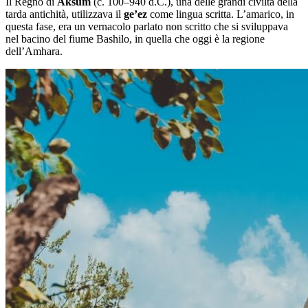
Il Regno di
Aksum
(c. 100–940 d.C.), una delle grandi civiltà della
tarda antichità, utilizzava il
ge’ez
come lingua scritta. L’amarico, in
questa fase, era un vernacolo parlato non scritto che si sviluppava
nel bacino del fiume Bashilo, in quella che oggi è la regione
dell’Amhara.