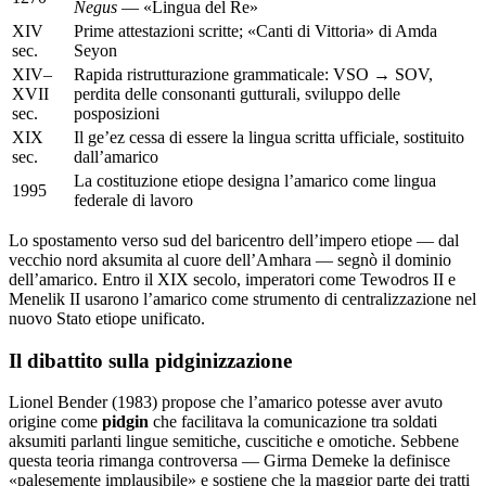
Negus
— «Lingua del Re»
XIV
Prime attestazioni scritte; «Canti di Vittoria» di Amda
sec.
Seyon
XIV–
Rapida ristrutturazione grammaticale: VSO → SOV,
XVII
perdita delle consonanti gutturali, sviluppo delle
sec.
posposizioni
XIX
Il ge’ez cessa di essere la lingua scritta ufficiale, sostituito
sec.
dall’amarico
La costituzione etiope designa l’amarico come lingua
1995
federale di lavoro
Lo spostamento verso sud del baricentro dell’impero etiope — dal
vecchio nord aksumita al cuore dell’Amhara — segnò il dominio
dell’amarico. Entro il XIX secolo, imperatori come Tewodros II e
Menelik II usarono l’amarico come strumento di centralizzazione nel
nuovo Stato etiope unificato.
Il dibattito sulla pidginizzazione
Lionel Bender (1983) propose che l’amarico potesse aver avuto
origine come
pidgin
che facilitava la comunicazione tra soldati
aksumiti parlanti lingue semitiche, cuscitiche e omotiche. Sebbene
questa teoria rimanga controversa — Girma Demeke la definisce
«palesemente implausibile» e sostiene che la maggior parte dei tratti