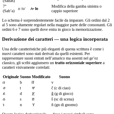
(Sadəs)
7°
Modifica della gamba sinistra o
o
/o/
ሎ
lo
(Sab’ə)
cappio superiore
Lo schema è sorprendentemente facile da imparare. Gli ordini dal 2
al 5 sono altamente regolari nella maggior parte delle consonanti. Gli
ordini 6 e 7 sono quelli dove entra in gioco la memorizzazione.
Derivazione dei caratteri — una logica incorporata
Una delle caratteristiche più eleganti di questa scrittura è come i
nuovi caratteri sono stati derivati da quelli esistenti. Per
rappresentare suoni entrati nell’amarico ma assenti nel ge’ez
classico, gli scribi aggiunsero un
tratto orizzontale superiore
a
caratteri visivamente correlati:
Originale
Suono
Modificato
Suono
በ
b
ቨ
v
ተ
t
ቸ
č (c di ciao)
ደ
d
ጀ
ǧ (g di gioco)
ሰ
s
ሸ
š (sc di scena)
ነ
n
ኘ
ñ (gn di gnomo)