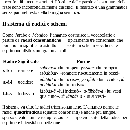
inconfondibilmente semitici. L’ordine delle parole e la struttura della
frase sono inconfondibilmente cuscitici. Il risultato è una grammatica
senza pari nel resto della famiglia semitica.
Il sistema di radici e schemi
Come l’arabo e l’ebraico, l’amarico costruisce il vocabolario a
partire da
radici consonantiche
— tipicamente tre consonanti che
portano un significato astratto — inserite in schemi vocalici che
esprimono distinzioni grammaticali:
Radice
Significato
Forme
säbbär-ä
«lui ruppe»,
yə-säbr
«lui rompe»,
s-b-r
rompere
səbabbar-
«rompere ripetutamente in pezzi»
gäddäl-ä
«lui uccise»,
yə-gädl
«lui uccide»,
tä-
g-d-l
uccidere
gäddäl-ä
«lui fu ucciso»
läbbäs-ä
«lui indossò»,
a-läbbäs-ä
«lui vestì
l-b-s
indossare
qualcuno»,
tä-läbbäs-ä
«lui si vestì»
Il sistema va oltre le radici triconsonantiche. L’amarico permette
radici
quadriradicali
(quattro consonanti) e anche più lunghe,
spesso create tramite reduplicazione — ripetere parte della radice per
esprimere intensità o ripetizione.