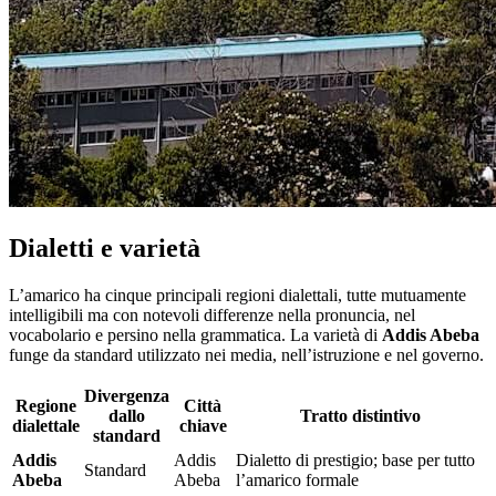
Dialetti e varietà
L’amarico ha cinque principali regioni dialettali, tutte mutuamente
intelligibili ma con notevoli differenze nella pronuncia, nel
vocabolario e persino nella grammatica. La varietà di
Addis Abeba
funge da standard utilizzato nei media, nell’istruzione e nel governo.
Divergenza
Regione
Città
dallo
Tratto distintivo
dialettale
chiave
standard
Addis
Addis
Dialetto di prestigio; base per tutto
Standard
Abeba
Abeba
l’amarico formale