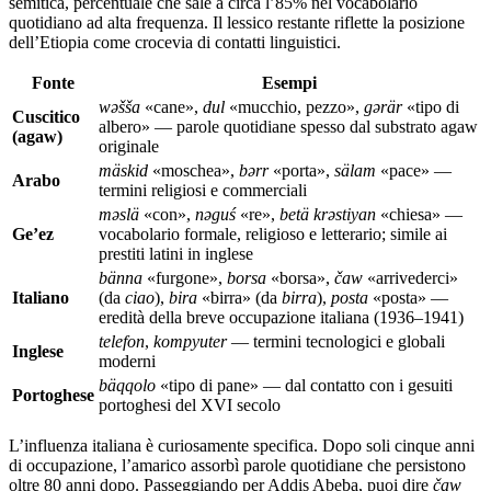
semitica, percentuale che sale a circa l’85% nel vocabolario
quotidiano ad alta frequenza. Il lessico restante riflette la posizione
dell’Etiopia come crocevia di contatti linguistici.
Fonte
Esempi
wəšša
«cane»,
dul
«mucchio, pezzo»,
gərär
«tipo di
Cuscitico
albero» — parole quotidiane spesso dal substrato agaw
(agaw)
originale
mäskid
«moschea»,
bərr
«porta»,
sälam
«pace» —
Arabo
termini religiosi e commerciali
məslä
«con»,
nəguś
«re»,
betä krəstiyan
«chiesa» —
Ge’ez
vocabolario formale, religioso e letterario; simile ai
prestiti latini in inglese
bänna
«furgone»,
borsa
«borsa»,
čaw
«arrivederci»
Italiano
(da
ciao
),
bira
«birra» (da
birra
),
posta
«posta» —
eredità della breve occupazione italiana (1936–1941)
telefon
,
kompyuter
— termini tecnologici e globali
Inglese
moderni
bäqqolo
«tipo di pane» — dal contatto con i gesuiti
Portoghese
portoghesi del XVI secolo
L’influenza italiana è curiosamente specifica. Dopo soli cinque anni
di occupazione, l’amarico assorbì parole quotidiane che persistono
oltre 80 anni dopo. Passeggiando per Addis Abeba, puoi dire
čaw