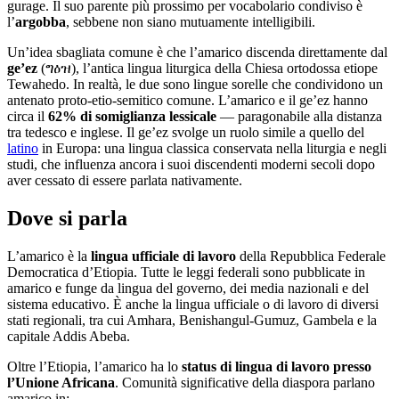
gurage. Il suo parente più prossimo per vocabolario condiviso è
l’
argobba
, sebbene non siano mutuamente intelligibili.
Un’idea sbagliata comune è che l’amarico discenda direttamente dal
ge’ez
(ግዕዝ), l’antica lingua liturgica della Chiesa ortodossa etiope
Tewahedo. In realtà, le due sono lingue sorelle che condividono un
antenato proto-etio-semitico comune. L’amarico e il ge’ez hanno
circa il
62% di somiglianza lessicale
— paragonabile alla distanza
tra tedesco e inglese. Il ge’ez svolge un ruolo simile a quello del
latino
in Europa: una lingua classica conservata nella liturgia e negli
studi, che influenza ancora i suoi discendenti moderni secoli dopo
aver cessato di essere parlata nativamente.
Dove si parla
L’amarico è la
lingua ufficiale di lavoro
della Repubblica Federale
Democratica d’Etiopia. Tutte le leggi federali sono pubblicate in
amarico e funge da lingua del governo, dei media nazionali e del
sistema educativo. È anche la lingua ufficiale o di lavoro di diversi
stati regionali, tra cui Amhara, Benishangul-Gumuz, Gambela e la
capitale Addis Abeba.
Oltre l’Etiopia, l’amarico ha lo
status di lingua di lavoro presso
l’Unione Africana
. Comunità significative della diaspora parlano
amarico in: