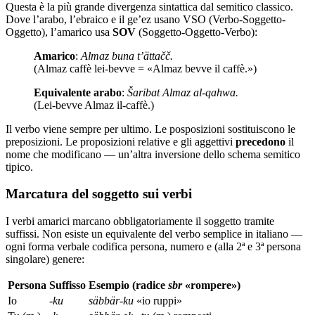
Questa è la più grande divergenza sintattica dal semitico classico.
Dove l’arabo, l’ebraico e il ge’ez usano VSO (Verbo-Soggetto-
Oggetto), l’amarico usa
SOV
(Soggetto-Oggetto-Verbo):
Amarico
:
Almaz buna t’ättačč.
(Almaz caffè lei-bevve = «Almaz bevve il caffè.»)
Equivalente arabo
:
Šaribat Almaz al-qahwa.
(Lei-bevve Almaz il-caffè.)
Il verbo viene sempre per ultimo. Le posposizioni sostituiscono le
preposizioni. Le proposizioni relative e gli aggettivi
precedono
il
nome che modificano — un’altra inversione dello schema semitico
tipico.
Marcatura del soggetto sui verbi
I verbi amarici marcano obbligatoriamente il soggetto tramite
suffissi. Non esiste un equivalente del verbo semplice in italiano —
ogni forma verbale codifica persona, numero e (alla 2ª e 3ª persona
singolare) genere:
Persona
Suffisso
Esempio (radice
sbr
«rompere»)
Io
-ku
säbbär-ku
«io ruppi»