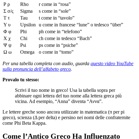
Ρ ρ
Rho
r come in “rosa”
Σ σ/ς
Sigma
s come in “sole”
Τ τ
Tau
t come in “tavolo”
Υ υ
Upsilon
u come in francese “lune” o tedesco “über”
Φ φ
Phi
ph come in “telefono”
Χ χ
Chi
ch come in tedesco “Bach”
Ψ ψ
Psi
ps come in “psiche”
Ω ω
Omega
o come in “tomo”
Per una tabella completa con audio, guarda
questo video YouTube
sulla pronuncia dell’alfabeto greco
.
Provalo tu stesso:
Scrivi il tuo nome in greco! Usa la tabella sopra per
abbinare ogni lettera del tuo nome alla lettera greca più
vicina. Ad esempio, “Anna” diventa “Αννα”.
Le lettere greche sono ancora utilizzate in matematica (π per pi
greco), scienza (Δ per delta) e persino nei nomi delle confraternite
come Phi Beta Kappa.
Come l’Antico Greco Ha Influenzato