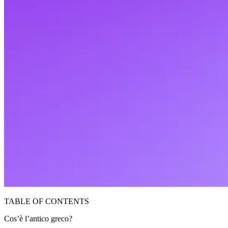
TABLE OF CONTENTS
Cos’è l’antico greco?