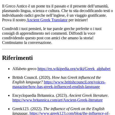
Il Greco Antico è un ponte tra il passato e il presente dell’umanità,
plasmando lingua, scienza e cultura. Che tu stia decodificando testi o
individuando radici greche nell’inglese, è un viaggio gratificante.
Prova il nostro
Ancient Greek Translator
per iniziare!
Condividi i tuoi pensieri, le tue parole greche preferite o i tuoi
consigli di apprendimento nei commenti. Diffondi la voce
condividendo questo post con amici che amano la storia!
Continuiamo la conversazione.
Riferimenti
Alfabeto greco
https://en.wikipedia.org/wiki/Greek_alphabet
British Council. (2020).
How has Greek influenced the
English language?
https://www.britishcouncil.org/voices-
magazine/how-has-greek-influenced-english-language
Encyclopaedia Britannica. (2023).
Ancient Greek literature
.
https://www.britannica.com/art/Ancient-Greek-literature
Greek123. (2022).
The influence of Greek on the English
language
.
https://www.greek123.com/blog/the-influence-of-