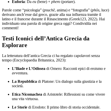
Euforia
: Da
eu
(bene) +
phero
(portare).
Parole come “psicologia” (
psuchē
, anima) e “fotografia” (
phōs
, luce)
derivano anch’esse dal greco, grazie alla sua influenza tramite il
latino e il francese durante il Rinascimento (Greek123, 2022). Hai
individuato una parola di origine greca oggi? Condividila nei
commenti!
Testi Iconici dell’Antica Grecia da
Esplorare
La letteratura dell’antica Grecia ci ha regalato capolavori senza
tempo (Encyclopaedia Britannica, 2023):
L’Iliade e L’Odissea
di Omero: Racconti epici di eroismo e
avventura.
La Repubblica
di Platone: Un dialogo sulla giustizia e la
società.
Etica Nicomachea
di Aristotele: Riflessioni su come vivere
una vita virtuosa.
Le Storie
di Erodoto: Il primo libro di storia occidentale.