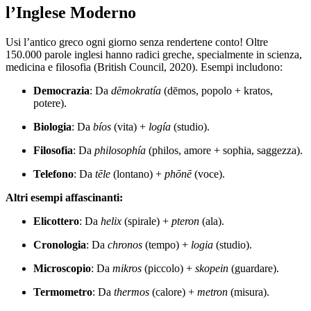
l’Inglese Moderno
Usi l’antico greco ogni giorno senza rendertene conto! Oltre
150.000 parole inglesi hanno radici greche, specialmente in scienza,
medicina e filosofia (British Council, 2020). Esempi includono:
Democrazia
: Da
dēmokratía
(dēmos, popolo + kratos,
potere).
Biologia
: Da
bíos
(vita) +
logía
(studio).
Filosofia
: Da
philosophía
(philos, amore + sophia, saggezza).
Telefono
: Da
tēle
(lontano) +
phōnē
(voce).
Altri esempi affascinanti:
Elicottero
: Da
helix
(spirale) +
pteron
(ala).
Cronologia
: Da
chronos
(tempo) +
logia
(studio).
Microscopio
: Da
mikros
(piccolo) +
skopein
(guardare).
Termometro
: Da
thermos
(calore) +
metron
(misura).