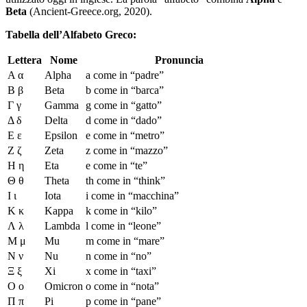
Beta
(Ancient-Greece.org, 2020).
Tabella dell’Alfabeto Greco:
Lettera
Nome
Pronuncia
Α α
Alpha
a come in “padre”
Β β
Beta
b come in “barca”
Γ γ
Gamma
g come in “gatto”
Δ δ
Delta
d come in “dado”
Ε ε
Epsilon
e come in “metro”
Ζ ζ
Zeta
z come in “mazzo”
Η η
Eta
e come in “te”
Θ θ
Theta
th come in “think”
Ι ι
Iota
i come in “macchina”
Κ κ
Kappa
k come in “kilo”
Λ λ
Lambda
l come in “leone”
Μ μ
Mu
m come in “mare”
Ν ν
Nu
n come in “no”
Ξ ξ
Xi
x come in “taxi”
Ο ο
Omicron
o come in “nota”
Π π
Pi
p come in “pane”