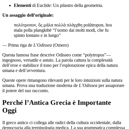
Elementi
di Euclide: Un pilastro della geometria.
Un assaggio dell’originale:
πολύτροπον, ὃς μάλα πολλὰ πλάγχθη polútropon, hos
mala polla plangkthē “l’uomo dai molti modi, che fu
spinto lontano e in lungo”
— Prima riga de
L’Odissea
(Omero)
Questa famosa frase descrive Odisseo come “polytropos”—
ingegnoso, versatile e astuto. La parola cattura la complessità
dell’eroe e stabilisce il tono per l’esplorazione epica della natura
umana e dell’avventura.
Queste opere rimangono rilevanti per le loro intuizioni sulla natura
umana. Prova una traduzione moderna de
L’Odissea
per assaporare
il potere del suo racconto.
Perché l’Antica Grecia è Importante
Oggi
Il greco antico ci collega alle radici della cultura occidentale, dalla
democrazia alla terminologia medica. La sua grammatica complessa