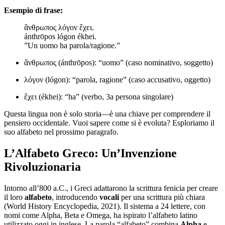
Esempio di frase:
ἄνθρωπος λόγον ἔχει.
ánthrōpos lógon ékhei.
”Un uomo ha parola/ragione.”
ἄνθρωπος (ánthrōpos): “uomo” (caso nominativo, soggetto)
λόγον (lógon): “parola, ragione” (caso accusativo, oggetto)
ἔχει (ékhei): “ha” (verbo, 3a persona singolare)
Questa lingua non è solo storia—è una chiave per comprendere il
pensiero occidentale. Vuoi sapere come si è evoluta? Esploriamo il
suo alfabeto nel prossimo paragrafo.
L’Alfabeto Greco: Un’Invenzione
Rivoluzionaria
Intorno all’800 a.C., i Greci adattarono la scrittura fenicia per creare
il loro
alfabeto
, introducendo
vocali
per una scrittura più chiara
(World History Encyclopedia, 2021). Il sistema a 24 lettere, con
nomi come Alpha, Beta e Omega, ha ispirato l’alfabeto latino
utilizzato oggi in inglese. La parola “alfabeto” combina
Alpha
e