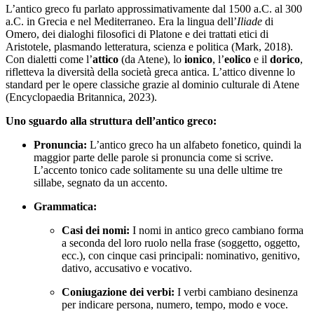
L’antico greco fu parlato approssimativamente dal 1500 a.C. al 300
a.C. in Grecia e nel Mediterraneo. Era la lingua dell’
Iliade
di
Omero, dei dialoghi filosofici di Platone e dei trattati etici di
Aristotele, plasmando letteratura, scienza e politica (Mark, 2018).
Con dialetti come l’
attico
(da Atene), lo
ionico
, l’
eolico
e il
dorico
,
rifletteva la diversità della società greca antica. L’attico divenne lo
standard per le opere classiche grazie al dominio culturale di Atene
(Encyclopaedia Britannica, 2023).
Uno sguardo alla struttura dell’antico greco:
Pronuncia:
L’antico greco ha un alfabeto fonetico, quindi la
maggior parte delle parole si pronuncia come si scrive.
L’accento tonico cade solitamente su una delle ultime tre
sillabe, segnato da un accento.
Grammatica:
Casi dei nomi:
I nomi in antico greco cambiano forma
a seconda del loro ruolo nella frase (soggetto, oggetto,
ecc.), con cinque casi principali: nominativo, genitivo,
dativo, accusativo e vocativo.
Coniugazione dei verbi:
I verbi cambiano desinenza
per indicare persona, numero, tempo, modo e voce.