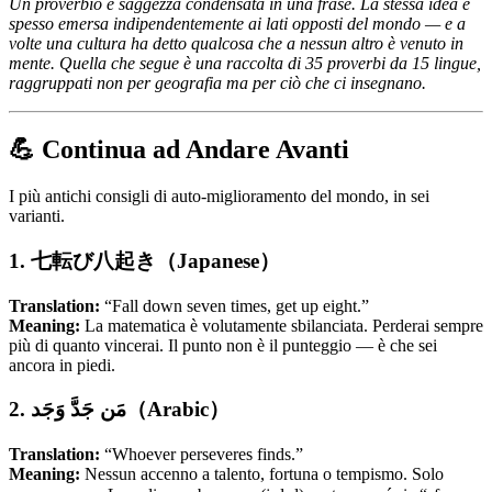
Un proverbio è saggezza condensata in una frase. La stessa idea è
spesso emersa indipendentemente ai lati opposti del mondo — e a
volte una cultura ha detto qualcosa che a nessun altro è venuto in
mente. Quella che segue è una raccolta di 35 proverbi da 15 lingue,
raggruppati non per geografia ma per ciò che ci insegnano.
💪 Continua ad Andare Avanti
I più antichi consigli di auto-miglioramento del mondo, in sei
varianti.
1. 七転び八起き（Japanese）
Translation:
“Fall down seven times, get up eight.”
Meaning:
La matematica è volutamente sbilanciata. Perderai sempre
più di quanto vincerai. Il punto non è il punteggio — è che sei
ancora in piedi.
2. مَن جَدَّ وَجَد（Arabic）
Translation:
“Whoever perseveres finds.”
Meaning:
Nessun accenno a talento, fortuna o tempismo. Solo