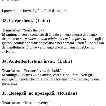
I proverbi più brevi. I più difficili da seguire.
33. Carpe diem.（Latin）
Translation:
“Seize the day.”
Meaning:
Il verso completo di Orazio è meno allegro di quanto
ricordiamo:
carpe diem, quam minimum credula postero
— “cogli il
giorno, confidando il meno possibile nel domani”. Non è uno slogan
da mindfulness. È un avvertimento che il domani potrebbe non
arrivare.
34. Audentes fortuna iuvat.（Latin）
Translation:
“Fortune favors the bold.”
Meaning:
Audentes
— da
audeo
, osare. Non i forti. Non gli
intelligenti. Quelli che
agiscono
. La fortuna non è casuale; ha una
preferenza.
35. Доверя́й, но проверя́й.（Russian）
Translation:
“Trust, but verify.”