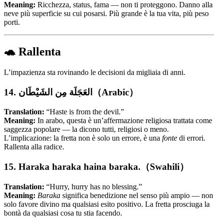
Meaning:
Ricchezza, status, fama — non ti proteggono. Danno alla
neve più superficie su cui posarsi. Più grande è la tua vita, più peso
porti.
🐢 Rallenta
L’impazienza sta rovinando le decisioni da migliaia di anni.
14. العَجَلَة مِن الشَيْطَان（Arabic）
Translation:
“Haste is from the devil.”
Meaning:
In arabo, questa è un’affermazione religiosa trattata come
saggezza popolare — la dicono tutti, religiosi o meno.
L’implicazione: la fretta non è solo un errore, è una
fonte
di errori.
Rallenta alla radice.
15. Haraka haraka haina baraka.（Swahili）
Translation:
“Hurry, hurry has no blessing.”
Meaning:
Baraka
significa benedizione nel senso più ampio — non
solo favore divino ma qualsiasi esito positivo. La fretta prosciuga la
bontà da qualsiasi cosa tu stia facendo.