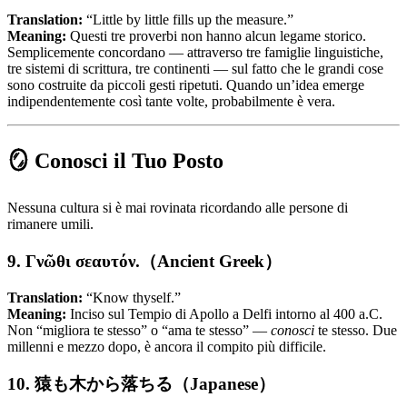
Translation:
“Little by little fills up the measure.”
Meaning:
Questi tre proverbi non hanno alcun legame storico.
Semplicemente concordano — attraverso tre famiglie linguistiche,
tre sistemi di scrittura, tre continenti — sul fatto che le grandi cose
sono costruite da piccoli gesti ripetuti. Quando un’idea emerge
indipendentemente così tante volte, probabilmente è vera.
🪞 Conosci il Tuo Posto
Nessuna cultura si è mai rovinata ricordando alle persone di
rimanere umili.
9. Γνῶθι σεαυτόν.（Ancient Greek）
Translation:
“Know thyself.”
Meaning:
Inciso sul Tempio di Apollo a Delfi intorno al 400 a.C.
Non “migliora te stesso” o “ama te stesso” —
conosci
te stesso. Due
millenni e mezzo dopo, è ancora il compito più difficile.
10. 猿も木から落ちる（Japanese）