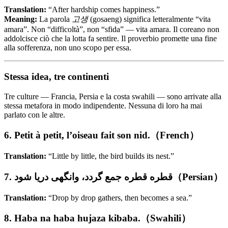
Translation:
“After hardship comes happiness.”
Meaning:
La parola
고생
(gosaeng) significa letteralmente “vita
amara”. Non “difficoltà”, non “sfida” — vita amara. Il coreano non
addolcisce ciò che la lotta fa sentire. Il proverbio promette una fine
alla sofferenza, non uno scopo per essa.
Stessa idea, tre continenti
Tre culture — Francia, Persia e la costa swahili — sono arrivate alla
stessa metafora in modo indipendente. Nessuna di loro ha mai
parlato con le altre.
6. Petit à petit, l’oiseau fait son nid.（French）
Translation:
“Little by little, the bird builds its nest.”
7. قطره قطره جمع گردد، وانگهی دریا شود（Persian）
Translation:
“Drop by drop gathers, then becomes a sea.”
8. Haba na haba hujaza kibaba.（Swahili）