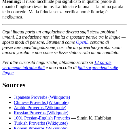
Meaning:
Il russo racchiude più significato in quattro parole di
quanto l’inglese riesca in tre. La fiducia è buona — la prima parola
te lo concede. Ma la fiducia senza verifica non è fiducia; è
negligenza.
Ogni lingua porta un’angolazione diversa sugli stessi problemi
umani. La traduzione non si limita a spostare parole tra le lingue —
sposta modi di pensare. Strumenti come
OpenL
cercano di
preservare quell’angolazione, così che un proverbio yoruba suoni
ancora yoruba, e non come se fosse stato scritto da un comitato.
Per altre curiosità linguistiche, abbiamo scritto su
12 parole
veramente intraducibili
e una raccolta di
fatti sorprendenti sulle
lingue
.
Sources
Japanese Proverbs (Wikiquote)
Chinese Proverbs (Wikiquote)
Arabic Proverbs (Wikiquote)
Russian Proverbs (Wikiquote)
1001 Persian-English Proverbs
— Simin K. Habibian
Turkish Proverbs (Wikiquote)
Korean Proverbs (Wikiquote)