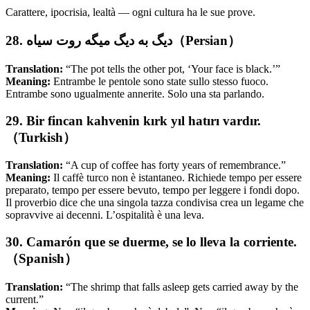
Carattere, ipocrisia, lealtà — ogni cultura ha le sue prove.
28. دیگ به دیگ میگه روت سیاه（Persian）
Translation:
“The pot tells the other pot, ‘Your face is black.’”
Meaning:
Entrambe le pentole sono state sullo stesso fuoco.
Entrambe sono ugualmente annerite. Solo una sta parlando.
29. Bir fincan kahvenin kırk yıl hatırı vardır.
（Turkish）
Translation:
“A cup of coffee has forty years of remembrance.”
Meaning:
Il caffè turco non è istantaneo. Richiede tempo per essere
preparato, tempo per essere bevuto, tempo per leggere i fondi dopo.
Il proverbio dice che una singola tazza condivisa crea un legame che
sopravvive ai decenni. L’ospitalità è una leva.
30. Camarón que se duerme, se lo lleva la corriente.
（Spanish）
Translation:
“The shrimp that falls asleep gets carried away by the
current.”