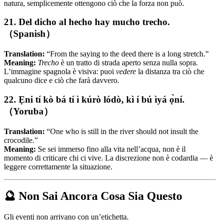
natura, semplicemente ottengono ciò che la forza non può.
21. Del dicho al hecho hay mucho trecho.
（Spanish）
Translation:
“From the saying to the deed there is a long stretch.”
Meaning:
Trecho
è un tratto di strada aperto senza nulla sopra.
L’immagine spagnola è visiva: puoi
vedere
la distanza tra ciò che
qualcuno dice e ciò che farà davvero.
22. Ẹni tí kò bá tí ì kúrò lódò, kì í bú ìyá ọ̀ní.
（Yoruba）
Translation:
“One who is still in the river should not insult the
crocodile.”
Meaning:
Se sei immerso fino alla vita nell’acqua, non è il
momento di criticare chi ci vive. La discrezione non è codardia — è
leggere correttamente la situazione.
🔮 Non Sai Ancora Cosa Sia Questo
Gli eventi non arrivano con un’etichetta.