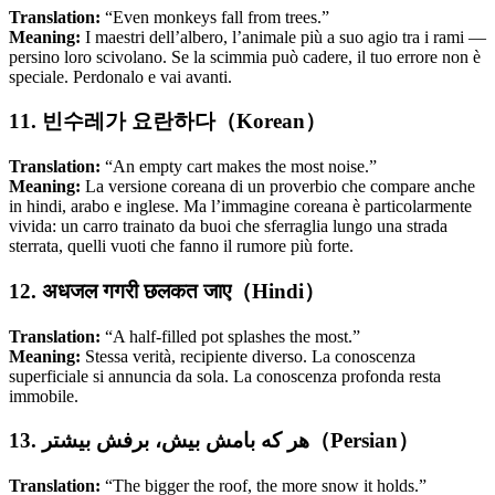
Translation:
“Even monkeys fall from trees.”
Meaning:
I maestri dell’albero, l’animale più a suo agio tra i rami —
persino loro scivolano. Se la scimmia può cadere, il tuo errore non è
speciale. Perdonalo e vai avanti.
11. 빈수레가 요란하다（Korean）
Translation:
“An empty cart makes the most noise.”
Meaning:
La versione coreana di un proverbio che compare anche
in hindi, arabo e inglese. Ma l’immagine coreana è particolarmente
vivida: un carro trainato da buoi che sferraglia lungo una strada
sterrata, quelli vuoti che fanno il rumore più forte.
12. अधजल गगरी छलकत जाए（Hindi）
Translation:
“A half-filled pot splashes the most.”
Meaning:
Stessa verità, recipiente diverso. La conoscenza
superficiale si annuncia da sola. La conoscenza profonda resta
immobile.
13. هر که بامش بیش، برفش بیشتر（Persian）
Translation:
“The bigger the roof, the more snow it holds.”