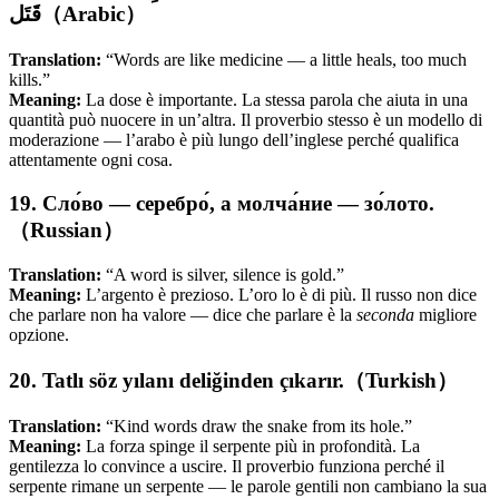
قَتَل（Arabic）
Translation:
“Words are like medicine — a little heals, too much
kills.”
Meaning:
La dose è importante. La stessa parola che aiuta in una
quantità può nuocere in un’altra. Il proverbio stesso è un modello di
moderazione — l’arabo è più lungo dell’inglese perché qualifica
attentamente ogni cosa.
19. Сло́во — серебро́, а молча́ние — зо́лото.
（Russian）
Translation:
“A word is silver, silence is gold.”
Meaning:
L’argento è prezioso. L’oro lo è di più. Il russo non dice
che parlare non ha valore — dice che parlare è la
seconda
migliore
opzione.
20. Tatlı söz yılanı deliğinden çıkarır.（Turkish）
Translation:
“Kind words draw the snake from its hole.”
Meaning:
La forza spinge il serpente più in profondità. La
gentilezza lo convince a uscire. Il proverbio funziona perché il
serpente rimane un serpente — le parole gentili non cambiano la sua