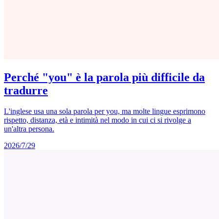
Perché "you" è la parola più difficile da
tradurre
L'inglese usa una sola parola per you, ma molte lingue esprimono
rispetto, distanza, età e intimità nel modo in cui ci si rivolge a
un'altra persona.
2026/7/29