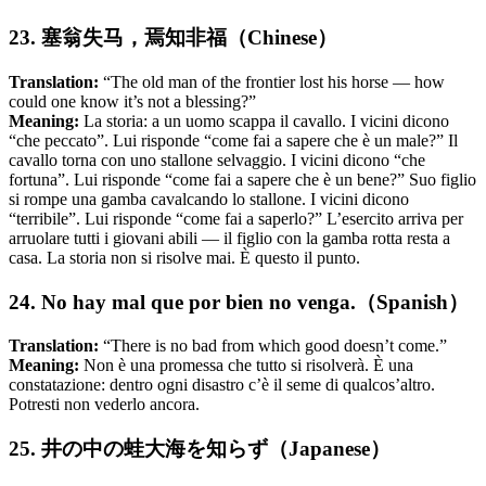
23. 塞翁失马，焉知非福（Chinese）
Translation:
“The old man of the frontier lost his horse — how
could one know it’s not a blessing?”
Meaning:
La storia: a un uomo scappa il cavallo. I vicini dicono
“che peccato”. Lui risponde “come fai a sapere che è un male?” Il
cavallo torna con uno stallone selvaggio. I vicini dicono “che
fortuna”. Lui risponde “come fai a sapere che è un bene?” Suo figlio
si rompe una gamba cavalcando lo stallone. I vicini dicono
“terribile”. Lui risponde “come fai a saperlo?” L’esercito arriva per
arruolare tutti i giovani abili — il figlio con la gamba rotta resta a
casa. La storia non si risolve mai. È questo il punto.
24. No hay mal que por bien no venga.（Spanish）
Translation:
“There is no bad from which good doesn’t come.”
Meaning:
Non è una promessa che tutto si risolverà. È una
constatazione: dentro ogni disastro c’è il seme di qualcos’altro.
Potresti non vederlo ancora.
25. 井の中の蛙大海を知らず（Japanese）