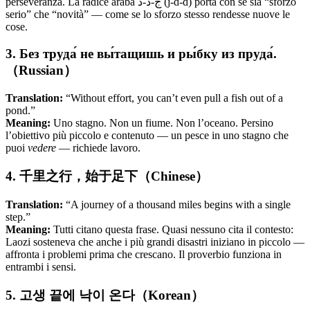
perseveranza. La radice araba ج-د-د (j-d-d) porta con sé sia “sforzo
serio” che “novità” — come se lo sforzo stesso rendesse nuove le
cose.
3. Без труда́ не вы́тащишь и ры́бку из пруда́.
（Russian）
Translation:
“Without effort, you can’t even pull a fish out of a
pond.”
Meaning:
Uno stagno. Non un fiume. Non l’oceano. Persino
l’obiettivo più piccolo e contenuto — un pesce in uno stagno che
puoi
vedere
— richiede lavoro.
4. 千里之行，始于足下（Chinese）
Translation:
“A journey of a thousand miles begins with a single
step.”
Meaning:
Tutti citano questa frase. Quasi nessuno cita il contesto:
Laozi sosteneva che anche i più grandi disastri iniziano in piccolo —
affronta i problemi prima che crescano. Il proverbio funziona in
entrambi i sensi.
5. 고생 끝에 낙이 온다（Korean）