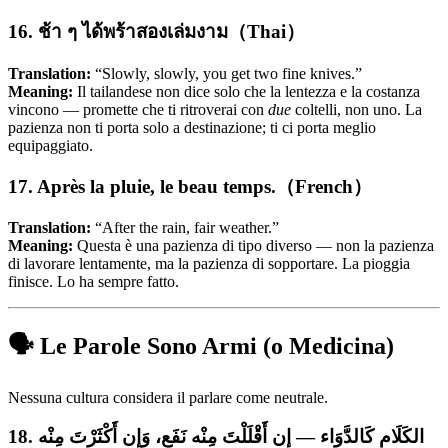
16. ช้า ๆ ได้พร้าสองเล่มงาม（Thai）
Translation:
“Slowly, slowly, you get two fine knives.”
Meaning:
Il tailandese non dice solo che la lentezza e la costanza
vincono — promette che ti ritroverai con
due
coltelli, non uno. La
pazienza non ti porta solo a destinazione; ti ci porta meglio
equipaggiato.
17. Après la pluie, le beau temps.（French）
Translation:
“After the rain, fair weather.”
Meaning:
Questa è una pazienza di tipo diverso — non la pazienza
di lavorare lentamente, ma la pazienza di sopportare. La pioggia
finisce. Lo ha sempre fatto.
🗣️ Le Parole Sono Armi (o Medicina)
Nessuna cultura considera il parlare come neutrale.
18. الكَلَام كَالدَّوَاء — إن أَقْلَلْتَ مِنْه نَفَع، وَإِن أَكْثَرْتَ مِنْه