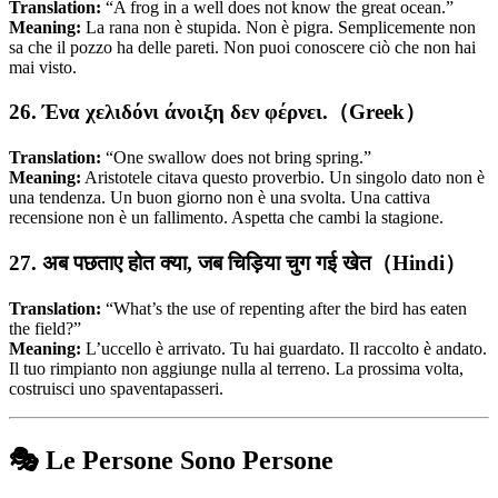
Translation:
“A frog in a well does not know the great ocean.”
Meaning:
La rana non è stupida. Non è pigra. Semplicemente non
sa che il pozzo ha delle pareti. Non puoi conoscere ciò che non hai
mai visto.
26. Ένα χελιδόνι άνοιξη δεν φέρνει.（Greek）
Translation:
“One swallow does not bring spring.”
Meaning:
Aristotele citava questo proverbio. Un singolo dato non è
una tendenza. Un buon giorno non è una svolta. Una cattiva
recensione non è un fallimento. Aspetta che cambi la stagione.
27. अब पछताए होत क्या, जब चिड़िया चुग गई खेत（Hindi）
Translation:
“What’s the use of repenting after the bird has eaten
the field?”
Meaning:
L’uccello è arrivato. Tu hai guardato. Il raccolto è andato.
Il tuo rimpianto non aggiunge nulla al terreno. La prossima volta,
costruisci uno spaventapasseri.
🎭 Le Persone Sono Persone