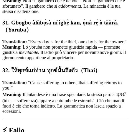
Meaning:
Non “il gambero che è debole”. Non “il gambero che è
sfortunato”. Il gambero che
si addormenta
. La minaccia è la tua
stessa disattenzione.
31. Gbogbo àlùbọ́sà ní ìgbẹ̀ kan, ọ̀nà rẹ̀ ò tààrà.
（Yoruba）
Translation:
“Every day is for the thief, one day is for the owner.”
Meaning:
Lo yoruba non promette giustizia rapida — promette
giustizia
inevitabile
. Il ladro può vincere per novantanove giorni. Il
giorno cento appartiene al proprietario.
32. ให้ทุกข์แก่ท่าน ทุกข์นั้นถึงตัว（Thai）
Translation:
“Cause suffering to others, that suffering returns to
you.”
Meaning:
Il tailandese è una frase speculare: la stessa parola
ทุกข์
(túk — sofferenza) appare a entrambe le estremità. Ciò che mandi
fuori è ciò che torna indietro. La grammatica non lascia spazio a
eccezioni.
⚡ Fallo