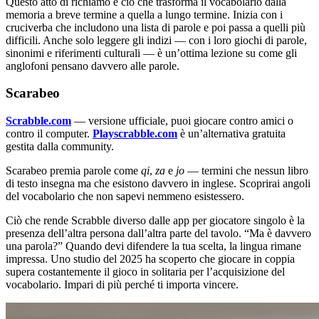
Questo atto di richiamo è ciò che trasforma il vocabolario dalla
memoria a breve termine a quella a lungo termine. Inizia con i
cruciverba che includono una lista di parole e poi passa a quelli più
difficili. Anche solo leggere gli indizi — con i loro giochi di parole,
sinonimi e riferimenti culturali — è un’ottima lezione su come gli
anglofoni pensano davvero alle parole.
Scarabeo
Scrabble.com
— versione ufficiale, puoi giocare contro amici o
contro il computer.
Playscrabble.com
è un’alternativa gratuita
gestita dalla community.
Scarabeo premia parole come
qi
,
za
e
jo
— termini che nessun libro
di testo insegna ma che esistono davvero in inglese. Scoprirai angoli
del vocabolario che non sapevi nemmeno esistessero.
Ciò che rende Scrabble diverso dalle app per giocatore singolo è la
presenza dell’altra persona dall’altra parte del tavolo. “Ma è davvero
una parola?” Quando devi difendere la tua scelta, la lingua rimane
impressa. Uno studio del 2025 ha scoperto che giocare in coppia
supera costantemente il gioco in solitaria per l’acquisizione del
vocabolario. Impari di più perché ti importa vincere.