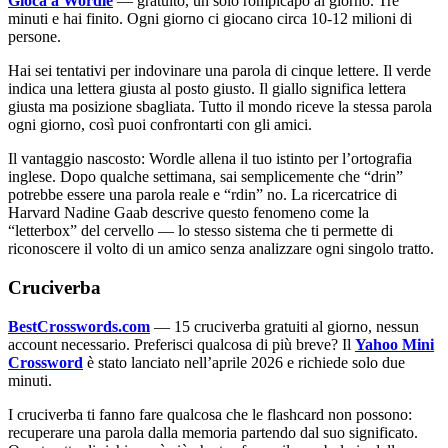
Gioca a Wordle
— gratuito, un solo rompicapo al giorno. Tre
minuti e hai finito. Ogni giorno ci giocano circa 10-12 milioni di
persone.
Hai sei tentativi per indovinare una parola di cinque lettere. Il verde
indica una lettera giusta al posto giusto. Il giallo significa lettera
giusta ma posizione sbagliata. Tutto il mondo riceve la stessa parola
ogni giorno, così puoi confrontarti con gli amici.
Il vantaggio nascosto: Wordle allena il tuo istinto per l’ortografia
inglese. Dopo qualche settimana, sai semplicemente che “drin”
potrebbe essere una parola reale e “rdin” no. La ricercatrice di
Harvard Nadine Gaab descrive questo fenomeno come la
“letterbox” del cervello — lo stesso sistema che ti permette di
riconoscere il volto di un amico senza analizzare ogni singolo tratto.
Cruciverba
BestCrosswords.com
— 15 cruciverba gratuiti al giorno, nessun
account necessario. Preferisci qualcosa di più breve? Il
Yahoo Mini
Crossword
è stato lanciato nell’aprile 2026 e richiede solo due
minuti.
I cruciverba ti fanno fare qualcosa che le flashcard non possono:
recuperare una parola dalla memoria partendo dal suo significato.