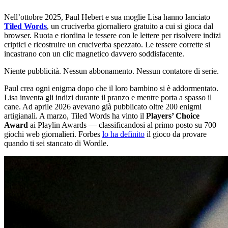
Nell’ottobre 2025, Paul Hebert e sua moglie Lisa hanno lanciato
Tiled Words
, un cruciverba giornaliero gratuito a cui si gioca dal
browser. Ruota e riordina le tessere con le lettere per risolvere indizi
criptici e ricostruire un cruciverba spezzato. Le tessere corrette si
incastrano con un clic magnetico davvero soddisfacente.
Niente pubblicità. Nessun abbonamento. Nessun contatore di serie.
Paul crea ogni enigma dopo che il loro bambino si è addormentato.
Lisa inventa gli indizi durante il pranzo e mentre porta a spasso il
cane. Ad aprile 2026 avevano già pubblicato oltre 200 enigmi
artigianali. A marzo, Tiled Words ha vinto il
Players’ Choice
Award
ai Playlin Awards — classificandosi al primo posto su 700
giochi web giornalieri. Forbes
lo ha definito
il gioco da provare
quando ti sei stancato di Wordle.