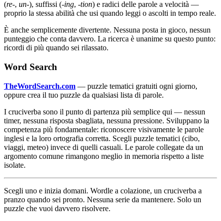
(
re-
,
un-
), suffissi (
-ing
,
-tion
) e radici delle parole a velocità —
proprio la stessa abilità che usi quando leggi o ascolti in tempo reale.
È anche semplicemente divertente. Nessuna posta in gioco, nessun
punteggio che conta davvero. La ricerca è unanime su questo punto:
ricordi di più quando sei rilassato.
Word Search
TheWordSearch.com
— puzzle tematici gratuiti ogni giorno,
oppure crea il tuo puzzle da qualsiasi lista di parole.
I cruciverba sono il punto di partenza più semplice qui — nessun
timer, nessuna risposta sbagliata, nessuna pressione. Sviluppano la
competenza più fondamentale: riconoscere visivamente le parole
inglesi e la loro ortografia corretta. Scegli puzzle tematici (cibo,
viaggi, meteo) invece di quelli casuali. Le parole collegate da un
argomento comune rimangono meglio in memoria rispetto a liste
isolate.
Scegli uno e inizia domani. Wordle a colazione, un cruciverba a
pranzo quando sei pronto. Nessuna serie da mantenere. Solo un
puzzle che vuoi davvero risolvere.