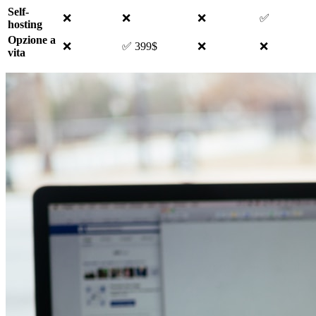
Self-
❌
❌
❌
✅
hosting
Opzione a
❌
✅ 399$
❌
❌
vita