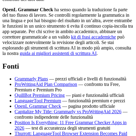
OpenL Grammar Check
ha senso quando la traduzione fa parte
del tuo flusso di lavoro. Se controlli regolarmente la grammatica in
una lingua e poi hai bisogno del risultato in un’altra, avere entrambe
le funzioni in un unico strumento ti evita il continuo copia-incolla tra
app separate. Per chi scrive in ambito accademico, abbinare un
correttore grammaticale a un valido
kit di frasi accademiche
può
velocizzare notevolmente la revisione degli articoli. Se stai
esplorando gli strumenti di scrittura AI in modo più ampio, consulta
la nostra
guida ai migliori assistenti di scrittura AI
.
Fonti
Grammarly Plans
— prezzi ufficiali e livelli di funzionalità
ProWritingAid Plan Comparison
— confronto tra Free,
Premium e Premium Pro
QuillBot Premium Pricing
— piani e funzionalità ufficiali
LanguageTool Premium
— funzionalità premium e prezzi
OpenL Grammar Check
— pagina prodotto ufficiale
Capitalize My Title: Grammarly vs ProWritingAid 2026
—
confronto indipendente delle funzionalità
Position Is Everything: 11 Free Grammar Checker Apps in
2026
— test di accuratezza degli strumenti gratuiti
Thurrott: LanguageTool Browser Extension Becomes Paid