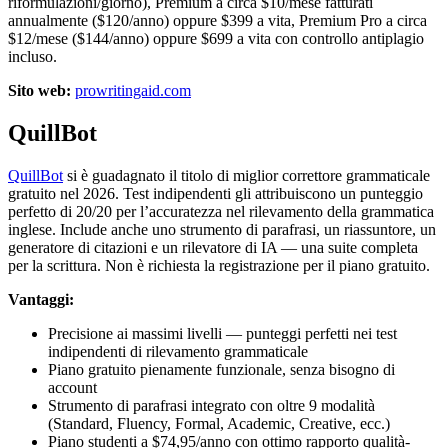
riformulazioni/giorno), Premium a circa $10/mese fatturati
annualmente ($120/anno) oppure $399 a vita, Premium Pro a circa
$12/mese ($144/anno) oppure $699 a vita con controllo antiplagio
incluso.
Sito web:
prowritingaid.com
QuillBot
QuillBot
si è guadagnato il titolo di miglior correttore grammaticale
gratuito nel 2026. Test indipendenti gli attribuiscono un punteggio
perfetto di 20/20 per l’accuratezza nel rilevamento della grammatica
inglese. Include anche uno strumento di parafrasi, un riassuntore, un
generatore di citazioni e un rilevatore di IA — una suite completa
per la scrittura. Non è richiesta la registrazione per il piano gratuito.
Vantaggi:
Precisione ai massimi livelli — punteggi perfetti nei test
indipendenti di rilevamento grammaticale
Piano gratuito pienamente funzionale, senza bisogno di
account
Strumento di parafrasi integrato con oltre 9 modalità
(Standard, Fluency, Formal, Academic, Creative, ecc.)
Piano studenti a $74,95/anno con ottimo rapporto qualità-