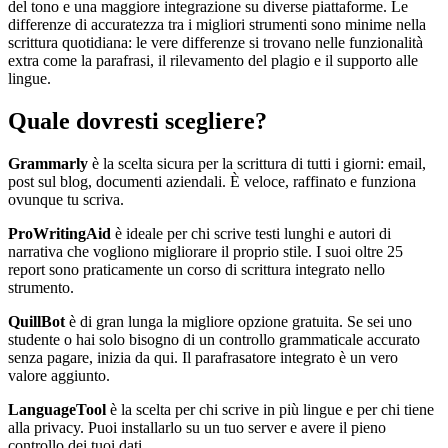
del tono e una maggiore integrazione su diverse piattaforme. Le
differenze di accuratezza tra i migliori strumenti sono minime nella
scrittura quotidiana: le vere differenze si trovano nelle funzionalità
extra come la parafrasi, il rilevamento del plagio e il supporto alle
lingue.
Quale dovresti scegliere?
Grammarly
è la scelta sicura per la scrittura di tutti i giorni: email,
post sul blog, documenti aziendali. È veloce, raffinato e funziona
ovunque tu scriva.
ProWritingAid
è ideale per chi scrive testi lunghi e autori di
narrativa che vogliono migliorare il proprio stile. I suoi oltre 25
report sono praticamente un corso di scrittura integrato nello
strumento.
QuillBot
è di gran lunga la migliore opzione gratuita. Se sei uno
studente o hai solo bisogno di un controllo grammaticale accurato
senza pagare, inizia da qui. Il parafrasatore integrato è un vero
valore aggiunto.
LanguageTool
è la scelta per chi scrive in più lingue e per chi tiene
alla privacy. Puoi installarlo su un tuo server e avere il pieno
controllo dei tuoi dati.