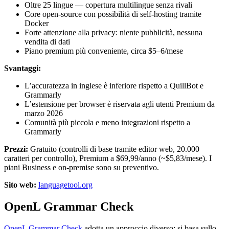
Oltre 25 lingue — copertura multilingue senza rivali
Core open-source con possibilità di self-hosting tramite
Docker
Forte attenzione alla privacy: niente pubblicità, nessuna
vendita di dati
Piano premium più conveniente, circa $5–6/mese
Svantaggi:
L’accuratezza in inglese è inferiore rispetto a QuillBot e
Grammarly
L’estensione per browser è riservata agli utenti Premium da
marzo 2026
Comunità più piccola e meno integrazioni rispetto a
Grammarly
Prezzi:
Gratuito (controlli di base tramite editor web, 20.000
caratteri per controllo), Premium a $69,99/anno (~$5,83/mese). I
piani Business e on-premise sono su preventivo.
Sito web:
languagetool.org
OpenL Grammar Check
OpenL Grammar Check
adotta un approccio diverso: si basa sullo