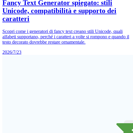
Fancy Text Generator spiegato: stili
Unicode, compatibilità e supporto dei
caratteri
Scopri come i generatori di fancy text creano stili Unicode, quali
alfabeti supportano, perché i caratteri a volte si rompono e quando il
testo decorato dovrebbe restare ornamentale.
2026/7/23