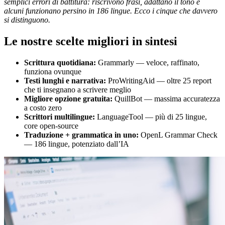
semplici errori di battitura: riscrivono frasi, adattano il tono e
alcuni funzionano persino in 186 lingue. Ecco i cinque che davvero
si distinguono.
Le nostre scelte migliori in sintesi
Scrittura quotidiana:
Grammarly — veloce, raffinato,
funziona ovunque
Testi lunghi e narrativa:
ProWritingAid — oltre 25 report
che ti insegnano a scrivere meglio
Migliore opzione gratuita:
QuillBot — massima accuratezza
a costo zero
Scrittori multilingue:
LanguageTool — più di 25 lingue,
core open-source
Traduzione + grammatica in uno:
OpenL Grammar Check
— 186 lingue, potenziato dall’IA