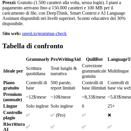
Prezzi:
Gratuito (1.500 caratteri alla volta, senza login). I piani a
pagamento arrivano fino a 150.000 caratteri e 100 MB per il
caricamento di file, con DeepThink, Smart Context e AI Language
Assistant disponibili nei livelli superiori. Sconto educativo del 30%
disponibile.
Sito web:
openl.io/grammar-check
Tabella di confronto
Grammarly
ProWritingAid
QuillBot
LanguageT
Correzione
Scrittura
Testi lunghi &
Ideale per
grammaticale
Multilingue
quotidiana
narrativa
gratuita
Piano
Controlli di
500 parole,
Controlli di
Controlli di
gratuito
base
report limitati
base illimitati
base via we
Premium
~12$/mese
~10$/mese
~8,33$/mese
~5,83$/mes
(annuale)
Lingue
Solo inglese
Solo inglese
6
25+
Controllo
✅
✅ (Pro)
✅
❌
plagio
Riscrittura
✅
✅
✅
✅
AI