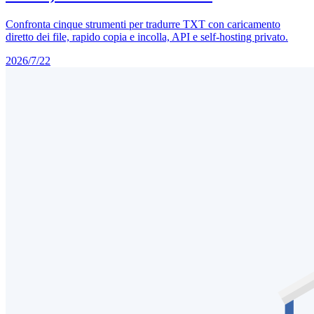
Confronta cinque strumenti per tradurre TXT con caricamento
diretto dei file, rapido copia e incolla, API e self-hosting privato.
2026/7/22