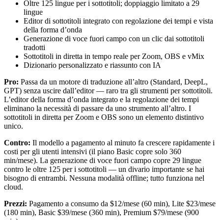
Oltre 125 lingue per i sottotitoli; doppiaggio limitato a 29
lingue
Editor di sottotitoli integrato con regolazione dei tempi e vista
della forma d’onda
Generazione di voce fuori campo con un clic dai sottotitoli
tradotti
Sottotitoli in diretta in tempo reale per Zoom, OBS e vMix
Dizionario personalizzato e riassunto con IA
Pro:
Passa da un motore di traduzione all’altro (Standard, DeepL,
GPT) senza uscire dall’editor — raro tra gli strumenti per sottotitoli.
L’editor della forma d’onda integrato e la regolazione dei tempi
eliminano la necessità di passare da uno strumento all’altro. I
sottotitoli in diretta per Zoom e OBS sono un elemento distintivo
unico.
Contro:
Il modello a pagamento al minuto fa crescere rapidamente i
costi per gli utenti intensivi (il piano Basic copre solo 360
min/mese). La generazione di voce fuori campo copre 29 lingue
contro le oltre 125 per i sottotitoli — un divario importante se hai
bisogno di entrambi. Nessuna modalità offline; tutto funziona nel
cloud.
Prezzi:
Pagamento a consumo da $12/mese (60 min), Lite $23/mese
(180 min), Basic $39/mese (360 min), Premium $79/mese (900