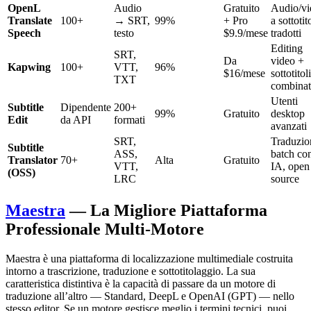
OpenL
Audio
Gratuito
Audio/vi
Translate
100+
→ SRT,
99%
+ Pro
a sottotit
Speech
testo
$9.9/mese
tradotti
Editing
SRT,
Da
video +
Kapwing
100+
VTT,
96%
$16/mese
sottotitoli
TXT
combinat
Utenti
Subtitle
Dipendente
200+
99%
Gratuito
desktop
Edit
da API
formati
avanzati
SRT,
Traduzio
Subtitle
ASS,
batch co
Translator
70+
Alta
Gratuito
VTT,
IA, open
(OSS)
LRC
source
Maestra
— La Migliore Piattaforma
Professionale Multi-Motore
Maestra è una piattaforma di localizzazione multimediale costruita
intorno a trascrizione, traduzione e sottotitolaggio. La sua
caratteristica distintiva è la capacità di passare da un motore di
traduzione all’altro — Standard, DeepL e OpenAI (GPT) — nello
stesso editor. Se un motore gestisce meglio i termini tecnici, puoi