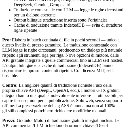
DeepSeek, Gemini, Groq e altri
Traduzione contestuale con LLM — legge le righe circostanti
per un dialogo coerente
Output bilingue (traduzione inserita sotto l’originale)
Cache di traduzione tramite IndexedDB — evita di ritradurre
righe ripetute
Pro:
Elabora in batch centinaia di file in pochi secondi — unico a
questo livello di prezzo (gratuito). La traduzione contestuale con
LLM legge le righe circostanti, producendo un dialogo più naturale
rispetto agli strumenti riga per riga. Nove opzioni di motore, dalle
API gratuite integrate a quelle commerciali fino ai LLM self-hosted.
L’output bilingue e la cache di traduzione (IndexedDB) fanno
risparmiare tempo sui contenuti ripetuti. Con licenza MIT, self-
hostable.
Contro:
La migliore qualità di traduzione richiede l’uso della
propria chiave API (DeepL, OpenAI, ecc.). I motori GTX gratuiti
integrati hanno una qualità notevolmente inferiore — utilizzabili per
capire il senso, non per la pubblicazione. Solo web, senza supporto
offline. La preservazione dei tag ASS è buona ma non al 100% —
gli stili complessi potrebbero richiedere modifiche manuali.
Prezzi:
Gratuito. Motori di traduzione gratuiti integrati inclusi. Le
API commerciali/LLM richiedono la propria chiave (DeepL