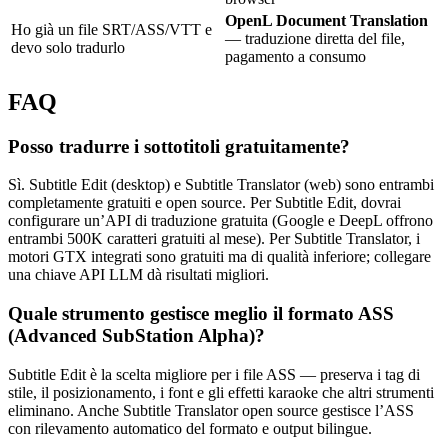
OpenL Document Translation
Ho già un file SRT/ASS/VTT e
— traduzione diretta del file,
devo solo tradurlo
pagamento a consumo
FAQ
Posso tradurre i sottotitoli gratuitamente?
Sì. Subtitle Edit (desktop) e Subtitle Translator (web) sono entrambi
completamente gratuiti e open source. Per Subtitle Edit, dovrai
configurare un’API di traduzione gratuita (Google e DeepL offrono
entrambi 500K caratteri gratuiti al mese). Per Subtitle Translator, i
motori GTX integrati sono gratuiti ma di qualità inferiore; collegare
una chiave API LLM dà risultati migliori.
Quale strumento gestisce meglio il formato ASS
(Advanced SubStation Alpha)?
Subtitle Edit è la scelta migliore per i file ASS — preserva i tag di
stile, il posizionamento, i font e gli effetti karaoke che altri strumenti
eliminano. Anche Subtitle Translator open source gestisce l’ASS
con rilevamento automatico del formato e output bilingue.