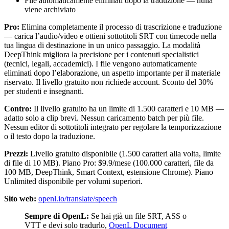
File automaticamente eliminati dopo la traduzione — nulla
viene archiviato
Pro:
Elimina completamente il processo di trascrizione e traduzione
— carica l’audio/video e ottieni sottotitoli SRT con timecode nella
tua lingua di destinazione in un unico passaggio. La modalità
DeepThink migliora la precisione per i contenuti specialistici
(tecnici, legali, accademici). I file vengono automaticamente
eliminati dopo l’elaborazione, un aspetto importante per il materiale
riservato. Il livello gratuito non richiede account. Sconto del 30%
per studenti e insegnanti.
Contro:
Il livello gratuito ha un limite di 1.500 caratteri e 10 MB —
adatto solo a clip brevi. Nessun caricamento batch per più file.
Nessun editor di sottotitoli integrato per regolare la temporizzazione
o il testo dopo la traduzione.
Prezzi:
Livello gratuito disponibile (1.500 caratteri alla volta, limite
di file di 10 MB). Piano Pro: $9.9/mese (100.000 caratteri, file da
100 MB, DeepThink, Smart Context, estensione Chrome). Piano
Unlimited disponibile per volumi superiori.
Sito web:
openl.io/translate/speech
Sempre di OpenL:
Se hai già un file SRT, ASS o
VTT e devi solo tradurlo,
OpenL Document