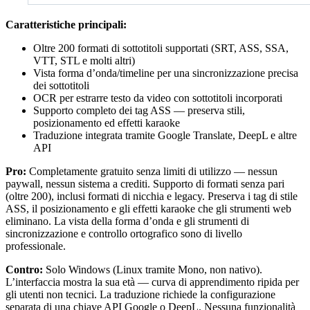
Caratteristiche principali:
Oltre 200 formati di sottotitoli supportati (SRT, ASS, SSA,
VTT, STL e molti altri)
Vista forma d’onda/timeline per una sincronizzazione precisa
dei sottotitoli
OCR per estrarre testo da video con sottotitoli incorporati
Supporto completo dei tag ASS — preserva stili,
posizionamento ed effetti karaoke
Traduzione integrata tramite Google Translate, DeepL e altre
API
Pro:
Completamente gratuito senza limiti di utilizzo — nessun
paywall, nessun sistema a crediti. Supporto di formati senza pari
(oltre 200), inclusi formati di nicchia e legacy. Preserva i tag di stile
ASS, il posizionamento e gli effetti karaoke che gli strumenti web
eliminano. La vista della forma d’onda e gli strumenti di
sincronizzazione e controllo ortografico sono di livello
professionale.
Contro:
Solo Windows (Linux tramite Mono, non nativo).
L’interfaccia mostra la sua età — curva di apprendimento ripida per
gli utenti non tecnici. La traduzione richiede la configurazione
separata di una chiave API Google o DeepL. Nessuna funzionalità