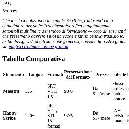
FAQ
Sources
Che tu stia localizzando un canale YouTube, traducendo una
candidatura per un festival cinematografico o aggiungendo
sottotitoli multilingue a un video di formazione — ecco gli strumenti
che preservano davvero i tuoi timecode e fanno bene la traduzione.
Se hai bisogno di una traduzione generica, consulta la nostra guida
sui
migliori traduttori online gratuiti
.
Tabella Comparativa
Preservazione
Strumento
Lingue
Formati
Prezzo
Ideale 
del Formato
Flussi
SRT,
Da
professio
Maestra
125+
VTT,
98%
$12/mese
multi-
TXT
motore
SRT,
VTT,
IA +
Happy
Da
120+
STL,
97%
revisione
Scribe
$17/mese
15+
umana, 
formati