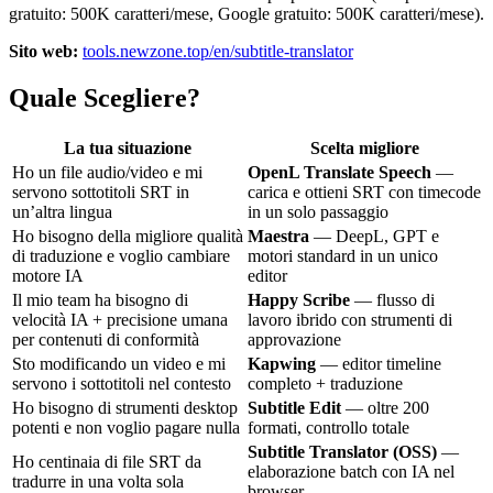
gratuito: 500K caratteri/mese, Google gratuito: 500K caratteri/mese).
Sito web:
tools.newzone.top/en/subtitle-translator
Quale Scegliere?
La tua situazione
Scelta migliore
Ho un file audio/video e mi
OpenL Translate Speech
—
servono sottotitoli SRT in
carica e ottieni SRT con timecode
un’altra lingua
in un solo passaggio
Ho bisogno della migliore qualità
Maestra
— DeepL, GPT e
di traduzione e voglio cambiare
motori standard in un unico
motore IA
editor
Il mio team ha bisogno di
Happy Scribe
— flusso di
velocità IA + precisione umana
lavoro ibrido con strumenti di
per contenuti di conformità
approvazione
Sto modificando un video e mi
Kapwing
— editor timeline
servono i sottotitoli nel contesto
completo + traduzione
Ho bisogno di strumenti desktop
Subtitle Edit
— oltre 200
potenti e non voglio pagare nulla
formati, controllo totale
Subtitle Translator (OSS)
—
Ho centinaia di file SRT da
elaborazione batch con IA nel
tradurre in una volta sola
browser