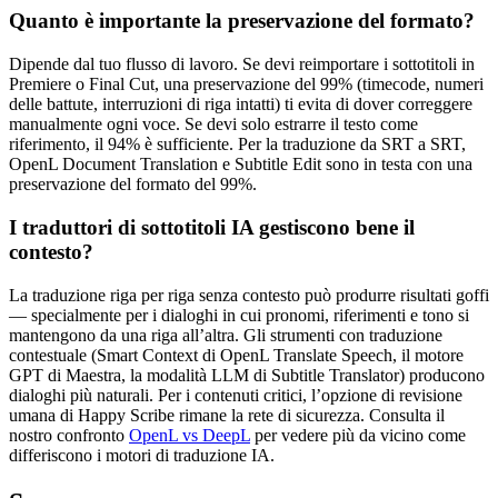
Quanto è importante la preservazione del formato?
Dipende dal tuo flusso di lavoro. Se devi reimportare i sottotitoli in
Premiere o Final Cut, una preservazione del 99% (timecode, numeri
delle battute, interruzioni di riga intatti) ti evita di dover correggere
manualmente ogni voce. Se devi solo estrarre il testo come
riferimento, il 94% è sufficiente. Per la traduzione da SRT a SRT,
OpenL Document Translation e Subtitle Edit sono in testa con una
preservazione del formato del 99%.
I traduttori di sottotitoli IA gestiscono bene il
contesto?
La traduzione riga per riga senza contesto può produrre risultati goffi
— specialmente per i dialoghi in cui pronomi, riferimenti e tono si
mantengono da una riga all’altra. Gli strumenti con traduzione
contestuale (Smart Context di OpenL Translate Speech, il motore
GPT di Maestra, la modalità LLM di Subtitle Translator) producono
dialoghi più naturali. Per i contenuti critici, l’opzione di revisione
umana di Happy Scribe rimane la rete di sicurezza. Consulta il
nostro confronto
OpenL vs DeepL
per vedere più da vicino come
differiscono i motori di traduzione IA.