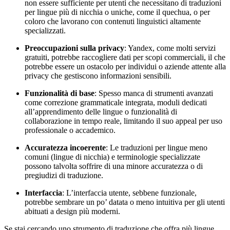
non essere sufficiente per utenti che necessitano di traduzioni
per lingue più di nicchia o uniche, come il quechua, o per
coloro che lavorano con contenuti linguistici altamente
specializzati.
Preoccupazioni sulla privacy
: Yandex, come molti servizi
gratuiti, potrebbe raccogliere dati per scopi commerciali, il che
potrebbe essere un ostacolo per individui o aziende attente alla
privacy che gestiscono informazioni sensibili.
Funzionalità di base
: Spesso manca di strumenti avanzati
come correzione grammaticale integrata, moduli dedicati
all’apprendimento delle lingue o funzionalità di
collaborazione in tempo reale, limitando il suo appeal per uso
professionale o accademico.
Accuratezza incoerente
: Le traduzioni per lingue meno
comuni (lingue di nicchia) e terminologie specializzate
possono talvolta soffrire di una minore accuratezza o di
pregiudizi di traduzione.
Interfaccia
: L’interfaccia utente, sebbene funzionale,
potrebbe sembrare un po’ datata o meno intuitiva per gli utenti
abituati a design più moderni.
Se stai cercando uno strumento di traduzione che offra più lingue,