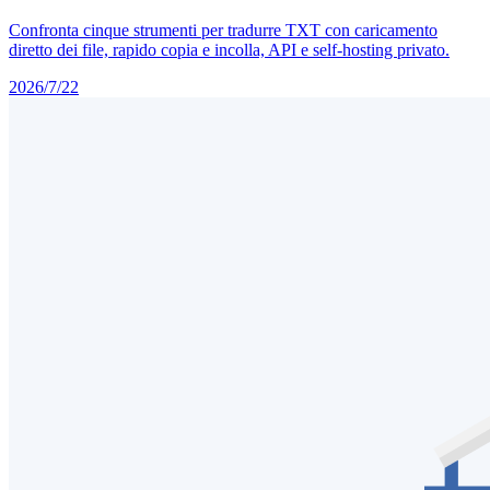
Confronta cinque strumenti per tradurre TXT con caricamento
diretto dei file, rapido copia e incolla, API e self-hosting privato.
2026/7/22