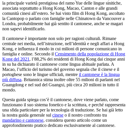
la principale varietà prestigiosa del ramo Yue delle lingue sinitiche,
associata soprattutto a Hong Kong, Macao, Canton e alle grandi
comunità cinesi all’estero. Se hai visto film di Hong Kong, ascoltato
la Cantopop o parlato con famiglie nelle Chinatown da Vancouver a
Londra, probabilmente hai già sentito il cantonese, anche se magari
non sapevi identificarlo.
Il cantonese è importante non solo per ragioni culturali. Rimane
centrale nei media, nell’istruzione, nell’identità e negli affari a Hong
Kong, e influenza il modo in cui milioni di persone comunicano in
famiglia e online. Secondo il
Censimento della popolazione di Hong
Kong del 2021
, l’88,2% dei residenti di Hong Kong dai cinque anni
in su ha dichiarato il cantonese come lingua abituale parlata. A
Macao, l’ufficio del turismo del governo segnala che il cinese e il
portoghese sono le lingue ufficiali, mentre
il cantonese è la lingua
più diffusa
. Britannica stima inoltre oltre 55 milioni di parlanti nel
Guangdong e nel sud del Guangxi, più circa 20 milioni in tutto il
mondo.
Questa guida spiega cos’è il cantonese, dove viene parlato, come
funzionano il suo sistema fonetico e la scrittura, e perché rappresenta
una sfida particolare per la tecnologia di traduzione. Se hai già letto
la nostra guida generale sul
cinese
o il nostro confronto tra
mandarino e cantonese
, considera questo articolo come un
approfondimento pratico dedicato esclusivamente al cantonese.