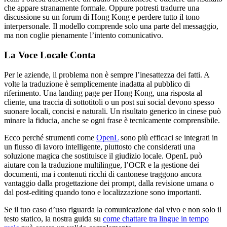
che appare stranamente formale. Oppure potresti tradurre una
discussione su un forum di Hong Kong e perdere tutto il tono
interpersonale. Il modello comprende solo una parte del messaggio,
ma non coglie pienamente l’intento comunicativo.
La Voce Locale Conta
Per le aziende, il problema non è sempre l’inesattezza dei fatti. A
volte la traduzione è semplicemente inadatta al pubblico di
riferimento. Una landing page per Hong Kong, una risposta al
cliente, una traccia di sottotitoli o un post sui social devono spesso
suonare locali, concisi e naturali. Un risultato generico in cinese può
minare la fiducia, anche se ogni frase è tecnicamente comprensibile.
Ecco perché strumenti come
OpenL
sono più efficaci se integrati in
un flusso di lavoro intelligente, piuttosto che considerati una
soluzione magica che sostituisce il giudizio locale. OpenL può
aiutare con la traduzione multilingue, l’OCR e la gestione dei
documenti, ma i contenuti ricchi di cantonese traggono ancora
vantaggio dalla progettazione dei prompt, dalla revisione umana o
dal post-editing quando tono e localizzazione sono importanti.
Se il tuo caso d’uso riguarda la comunicazione dal vivo e non solo il
testo statico, la nostra guida su
come chattare tra lingue in tempo