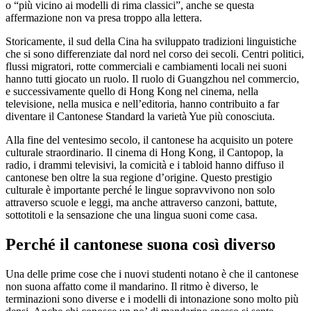
o “più vicino ai modelli di rima classici”, anche se questa
affermazione non va presa troppo alla lettera.
Storicamente, il sud della Cina ha sviluppato tradizioni linguistiche
che si sono differenziate dal nord nel corso dei secoli. Centri politici,
flussi migratori, rotte commerciali e cambiamenti locali nei suoni
hanno tutti giocato un ruolo. Il ruolo di Guangzhou nel commercio,
e successivamente quello di Hong Kong nel cinema, nella
televisione, nella musica e nell’editoria, hanno contribuito a far
diventare il Cantonese Standard la varietà Yue più conosciuta.
Alla fine del ventesimo secolo, il cantonese ha acquisito un potere
culturale straordinario. Il cinema di Hong Kong, il Cantopop, la
radio, i drammi televisivi, la comicità e i tabloid hanno diffuso il
cantonese ben oltre la sua regione d’origine. Questo prestigio
culturale è importante perché le lingue sopravvivono non solo
attraverso scuole e leggi, ma anche attraverso canzoni, battute,
sottotitoli e la sensazione che una lingua suoni come casa.
Perché il cantonese suona così diverso
Una delle prime cose che i nuovi studenti notano è che il cantonese
non suona affatto come il mandarino. Il ritmo è diverso, le
terminazioni sono diverse e i modelli di intonazione sono molto più