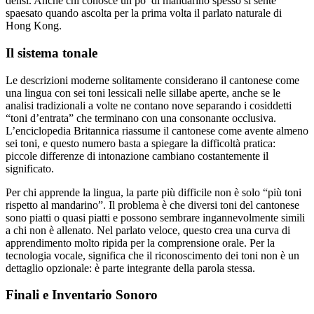
densi. Anche chi conosce un po’ di mandarino spesso si sente
spaesato quando ascolta per la prima volta il parlato naturale di
Hong Kong.
Il sistema tonale
Le descrizioni moderne solitamente considerano il cantonese come
una lingua con sei toni lessicali nelle sillabe aperte, anche se le
analisi tradizionali a volte ne contano nove separando i cosiddetti
“toni d’entrata” che terminano con una consonante occlusiva.
L’enciclopedia Britannica riassume il cantonese come avente almeno
sei toni, e questo numero basta a spiegare la difficoltà pratica:
piccole differenze di intonazione cambiano costantemente il
significato.
Per chi apprende la lingua, la parte più difficile non è solo “più toni
rispetto al mandarino”. Il problema è che diversi toni del cantonese
sono piatti o quasi piatti e possono sembrare ingannevolmente simili
a chi non è allenato. Nel parlato veloce, questo crea una curva di
apprendimento molto ripida per la comprensione orale. Per la
tecnologia vocale, significa che il riconoscimento dei toni non è un
dettaglio opzionale: è parte integrante della parola stessa.
Finali e Inventario Sonoro