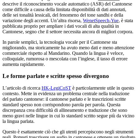
descrive il riconoscimento vocale automatico (ASR) del Cantonese
come difficile a causa della limitata disponibilità di dati annotati,
delle sei tonalità lessicali, del fenomeno del tone sandhi e della
variazione degli accenti. Un’altra risorsa,
WenetSpeech-Yue
, è stata
pubblicata proprio per ampliare i dati vocali di alta qualità in
Cantonese, segno che il settore necessita ancora di migliori corpora.
In parole semplici, la tecnologia vocale per il Cantonese sta
migliorando, ma storicamente ha avuto meno dati e meno attenzione
commerciale rispetto al Mandarino. Quando la lingua è veloce,
colloquiale, rumorosa o mescolata con l’inglese, il tasso di errore
aumenta rapidamente.
Le forme parlate e scritte spesso divergono
L’articolo di ricerca
HK-LegiCoST
è particolarmente utile in questo
contesto. Mette in evidenza un problema centrale nella traduzione
del parlato cantonese: il cantonese parlato e le trascrizioni scritte
standard spesso non corrispondono parola per parola. Questa
discrepanza crea difficoltà di allineamento e traduzione che sono
meno gravi nelle lingue in cui lo standard scritto segue più da vicino
la lingua parlata.
Questo è esattamente ciò che gli utenti percepiscono negli strumenti
reali. Potresti trascrivere un audio in cantonese e ottenere un risultato