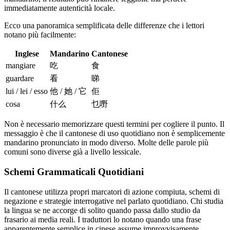
immediatamente autenticità locale.
Ecco una panoramica semplificata delle differenze che i lettori
notano più facilmente:
Inglese
Mandarino
Cantonese
mangiare
吃
食
guardare
看
睇
lui / lei / esso
他 / 她 / 它
佢
cosa
什么
乜嘢
Non è necessario memorizzare questi termini per cogliere il punto. Il
messaggio è che il cantonese di uso quotidiano non è semplicemente
mandarino pronunciato in modo diverso. Molte delle parole più
comuni sono diverse già a livello lessicale.
Schemi Grammaticali Quotidiani
Il cantonese utilizza propri marcatori di azione compiuta, schemi di
negazione e strategie interrogative nel parlato quotidiano. Chi studia
la lingua se ne accorge di solito quando passa dallo studio da
frasario ai media reali. I traduttori lo notano quando una frase
apparentemente semplice in cinese assume improvvisamente