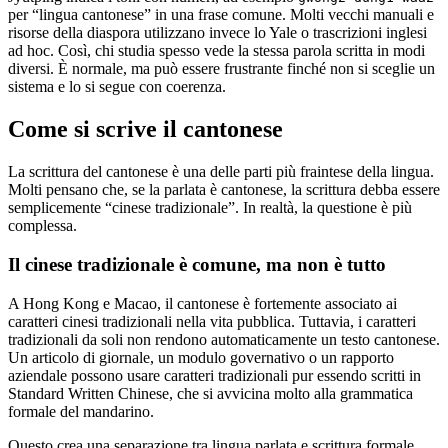
per “lingua cantonese” in una frase comune. Molti vecchi manuali e
risorse della diaspora utilizzano invece lo Yale o trascrizioni inglesi
ad hoc. Così, chi studia spesso vede la stessa parola scritta in modi
diversi. È normale, ma può essere frustrante finché non si sceglie un
sistema e lo si segue con coerenza.
Come si scrive il cantonese
La scrittura del cantonese è una delle parti più fraintese della lingua.
Molti pensano che, se la parlata è cantonese, la scrittura debba essere
semplicemente “cinese tradizionale”. In realtà, la questione è più
complessa.
Il cinese tradizionale è comune, ma non è tutto
A Hong Kong e Macao, il cantonese è fortemente associato ai
caratteri cinesi tradizionali nella vita pubblica. Tuttavia, i caratteri
tradizionali da soli non rendono automaticamente un testo cantonese.
Un articolo di giornale, un modulo governativo o un rapporto
aziendale possono usare caratteri tradizionali pur essendo scritti in
Standard Written Chinese, che si avvicina molto alla grammatica
formale del mandarino.
Questo crea una separazione tra lingua parlata e scrittura formale.