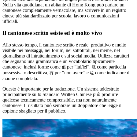
Nella vita quotidiana, un abitante di Hong Kong può parlare un
cantonese completamente vernacolare, ma scrivere in un registro
cinese più standardizzato per scuola, lavoro o comunicazioni
ufficiali.
Il cantonese scritto esiste ed è molto vivo
Allo stesso tempo, il cantonese scritto è reale, produttivo e molto
visibile nei messaggi, nei forum, nei sottotitoli, nei meme, nel
giornalismo di intrattenimento e sui social media. Utilizza caratteri
che segnano una grammatica e un vocabolario tipicamente
cantonese, inclusi forme come
per “lui/lei”,
come particella
佢
嘅
possessiva o descrittiva,
per “non avere” e
come indicatore di
冇
咗
azione completata.
Questo è importante per la traduzione. Un sistema addestrato
principalmente sullo Standard Written Chinese può produrre
qualcosa tecnicamente comprensibile, ma non naturalmente
cantonese. Il risultato può sembrare un doppiatore che legge il
copione sbagliato per il pubblico.