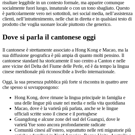
risultare leggibile in un contesto formale, ma apparire comunque
socialmente fuori luogo, innaturale o con un tono sbagliato. Questo
è particolarmente vero nei sottotitoli, nei social media, nell’assistenza
clienti, nell’intrattenimento, nelle chat in diretta e in qualsiasi testo di
prodotto che voglia suonare locale piuttosto che generico.
Dove si parla il cantonese oggi
Il cantonese è strettamente associato a Hong Kong e Macao, ma la
sua diffusione geografica è più ampia di quanto molti pensino. Il
cantonese standard ha storicamente il suo centro a Canton e nelle
aree vicine del Delta del Fiume delle Perle, ed è da tempo la lingua
cinese meridionale più riconoscibile a livello internazionale.
Oggi, la sua presenza pubblica più forte si riscontra in quattro aree
che spesso si sovrappongono:
Hong Kong, dove rimane la lingua principale in famiglia e
una delle lingue più usate nei media e nella vita quotidiana
Macao, dove è la varietà più parlata, anche se le lingue
ufficiali scritte sono il cinese e il portoghese
Guangdong e alcune zone del sud del Guangxi, dove le
varietà Yue sono ancora profondamente radicate
Comunità cinesi all’estero, soprattutto nelle reti migratorie più