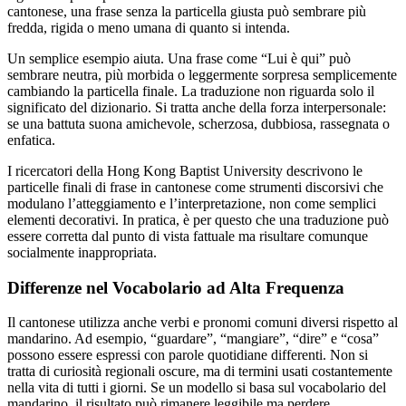
cantonese, una frase senza la particella giusta può sembrare più
fredda, rigida o meno umana di quanto si intenda.
Un semplice esempio aiuta. Una frase come “Lui è qui” può
sembrare neutra, più morbida o leggermente sorpresa semplicemente
cambiando la particella finale. La traduzione non riguarda solo il
significato del dizionario. Si tratta anche della forza interpersonale:
se una battuta suona amichevole, scherzosa, dubbiosa, rassegnata o
enfatica.
I ricercatori della Hong Kong Baptist University descrivono le
particelle finali di frase in cantonese come strumenti discorsivi che
modulano l’atteggiamento e l’interpretazione, non come semplici
elementi decorativi. In pratica, è per questo che una traduzione può
essere corretta dal punto di vista fattuale ma risultare comunque
socialmente inappropriata.
Differenze nel Vocabolario ad Alta Frequenza
Il cantonese utilizza anche verbi e pronomi comuni diversi rispetto al
mandarino. Ad esempio, “guardare”, “mangiare”, “dire” e “cosa”
possono essere espressi con parole quotidiane differenti. Non si
tratta di curiosità regionali oscure, ma di termini usati costantemente
nella vita di tutti i giorni. Se un modello si basa sul vocabolario del
mandarino, il risultato può rimanere leggibile ma perdere