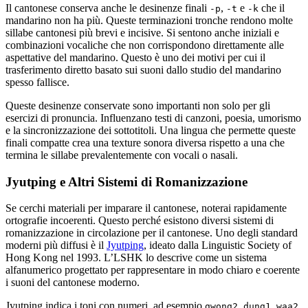
Il cantonese conserva anche le desinenze finali
,
e
che il
-p
-t
-k
mandarino non ha più. Queste terminazioni tronche rendono molte
sillabe cantonesi più brevi e incisive. Si sentono anche iniziali e
combinazioni vocaliche che non corrispondono direttamente alle
aspettative del mandarino. Questo è uno dei motivi per cui il
trasferimento diretto basato sui suoni dallo studio del mandarino
spesso fallisce.
Queste desinenze conservate sono importanti non solo per gli
esercizi di pronuncia. Influenzano testi di canzoni, poesia, umorismo
e la sincronizzazione dei sottotitoli. Una lingua che permette queste
finali compatte crea una texture sonora diversa rispetto a una che
termina le sillabe prevalentemente con vocali o nasali.
Jyutping e Altri Sistemi di Romanizzazione
Se cerchi materiali per imparare il cantonese, noterai rapidamente
ortografie incoerenti. Questo perché esistono diversi sistemi di
romanizzazione in circolazione per il cantonese. Uno degli standard
moderni più diffusi è il
Jyutping
, ideato dalla Linguistic Society of
Hong Kong nel 1993. L’LSHK lo descrive come un sistema
alfanumerico progettato per rappresentare in modo chiaro e coerente
i suoni del cantonese moderno.
Jyutping indica i toni con numeri, ad esempio
gwong2 dung1 waa2