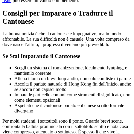
reale
può essere un valido complemento.
Consigli per Imparare o Tradurre il
Cantonese
La buona notizia è che il cantonese è impegnativo, ma in modo
affrontabile. La sua difficoltà non è casuale. Una volta compreso da
dove nasce l’attrito, i progressi diventano più prevedibili.
Se Stai Imparando il Cantonese
Scegli un sistema di romanizzazione, idealmente Jyutping, e
mantienilo coerente
Allena i toni con brevi loop audio, non solo con liste di parole
Ascolta il parlato naturale di Hong Kong fin dall’inizio, anche
se ancora non capisci molto
Impara le particelle comuni come strumenti di significato, non
come elementi opzionali
Aspettati che il cantonese parlato e il cinese scritto formale
divergano
Per molti studenti, i sottotitoli sono il ponte. Guarda brevi scene,
confronta la battuta pronunciata con il sottotitolo scritto e nota cosa
viene compresso, attenuato o sottinteso. È spesso lì che vive la