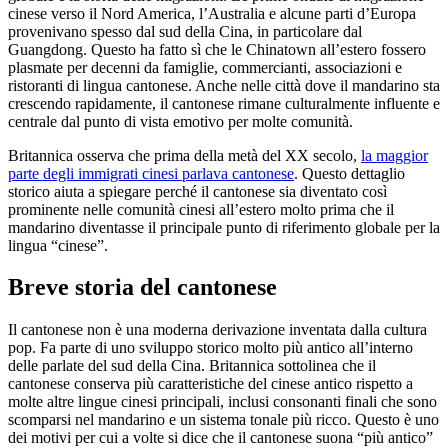
cinese verso il Nord America, l’Australia e alcune parti d’Europa
provenivano spesso dal sud della Cina, in particolare dal
Guangdong. Questo ha fatto sì che le Chinatown all’estero fossero
plasmate per decenni da famiglie, commercianti, associazioni e
ristoranti di lingua cantonese. Anche nelle città dove il mandarino sta
crescendo rapidamente, il cantonese rimane culturalmente influente e
centrale dal punto di vista emotivo per molte comunità.
Britannica osserva che prima della metà del XX secolo,
la maggior
parte degli immigrati cinesi parlava cantonese
. Questo dettaglio
storico aiuta a spiegare perché il cantonese sia diventato così
prominente nelle comunità cinesi all’estero molto prima che il
mandarino diventasse il principale punto di riferimento globale per la
lingua “cinese”.
Breve storia del cantonese
Il cantonese non è una moderna derivazione inventata dalla cultura
pop. Fa parte di uno sviluppo storico molto più antico all’interno
delle parlate del sud della Cina. Britannica sottolinea che il
cantonese conserva più caratteristiche del cinese antico rispetto a
molte altre lingue cinesi principali, inclusi consonanti finali che sono
scomparsi nel mandarino e un sistema tonale più ricco. Questo è uno
dei motivi per cui a volte si dice che il cantonese suona “più antico”