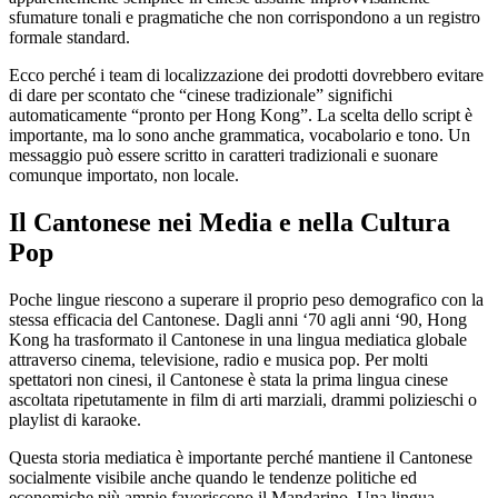
sfumature tonali e pragmatiche che non corrispondono a un registro
formale standard.
Ecco perché i team di localizzazione dei prodotti dovrebbero evitare
di dare per scontato che “cinese tradizionale” significhi
automaticamente “pronto per Hong Kong”. La scelta dello script è
importante, ma lo sono anche grammatica, vocabolario e tono. Un
messaggio può essere scritto in caratteri tradizionali e suonare
comunque importato, non locale.
Il Cantonese nei Media e nella Cultura
Pop
Poche lingue riescono a superare il proprio peso demografico con la
stessa efficacia del Cantonese. Dagli anni ‘70 agli anni ‘90, Hong
Kong ha trasformato il Cantonese in una lingua mediatica globale
attraverso cinema, televisione, radio e musica pop. Per molti
spettatori non cinesi, il Cantonese è stata la prima lingua cinese
ascoltata ripetutamente in film di arti marziali, drammi polizieschi o
playlist di karaoke.
Questa storia mediatica è importante perché mantiene il Cantonese
socialmente visibile anche quando le tendenze politiche ed
economiche più ampie favoriscono il Mandarino. Una lingua