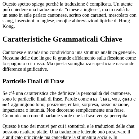
Questo spettro spiega perché la traduzione è complicata. Un utente
può chiedere una traduzione da “cinese a inglese”, ma in realtà ha
un testo in stile parlato cantonese, scritto con caratteri, mescolato con
slang, inserzioni in inglese, emoji e abbreviazioni tipiche di Hong
Kong.
Caratteristiche Grammaticali Chiave
Cantonese e mandarino condividono una struttura analitica generale.
Nessuna delle due lingue fa grande affidamento sulla flessione come
lo spagnolo o il russo. Ma questa somiglianza superficiale nasconde
differenze significative.
Particelle Finali di Frase
Se c’è una caratteristica che definisce la personalità del cantonese,
sono le particelle finali di frase. Parole come
,
,
,
e
aa3
laa1
wo3
gaa3
aggiungono tono, posizione, enfasi, sorpresa, rassicurazione,
me1
impazienza o intimità. Non decorano semplicemente una frase.
Comunicano come il parlante vuole che la frase venga percepita.
Questo è uno dei motivi per cui i sottotitoli e le traduzioni delle chat
possono risultare piatte. Una traduzione letterale può preservare il
significato principale ma cancellare la sfumatura sociale. In