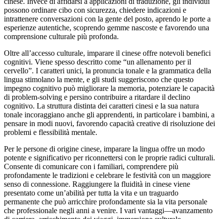
cinese. Invece di affidarsi a applicazioni di traduzione, gli individui
possono ordinare cibo con sicurezza, chiedere indicazioni e
intrattenere conversazioni con la gente del posto, aprendo le porte a
esperienze autentiche, scoprendo gemme nascoste e favorendo una
comprensione culturale più profonda.
Oltre all’accesso culturale, imparare il cinese offre notevoli benefici
cognitivi. Viene spesso descritto come “un allenamento per il
cervello”. I caratteri unici, la pronuncia tonale e la grammatica della
lingua stimolano la mente, e gli studi suggeriscono che questo
impegno cognitivo può migliorare la memoria, potenziare le capacità
di problem-solving e persino contribuire a ritardare il declino
cognitivo. La struttura distinta dei caratteri cinesi e la sua natura
tonale incoraggiano anche gli apprendenti, in particolare i bambini, a
pensare in modi nuovi, favorendo capacità creative di risoluzione dei
problemi e flessibilità mentale.
Per le persone di origine cinese, imparare la lingua offre un modo
potente e significativo per riconnettersi con le proprie radici culturali.
Consente di comunicare con i familiari, comprendere più
profondamente le tradizioni e celebrare le festività con un maggiore
senso di connessione. Raggiungere la fluidità in cinese viene
presentato come un’abilità per tutta la vita e un traguardo
permanente che può arricchire profondamente sia la vita personale
che professionale negli anni a venire. I vari vantaggi—avanzamento