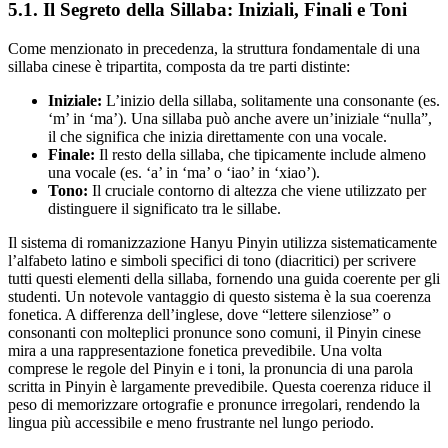
5.1. Il Segreto della Sillaba: Iniziali, Finali e Toni
Come menzionato in precedenza, la struttura fondamentale di una
sillaba cinese è tripartita, composta da tre parti distinte:
Iniziale:
L’inizio della sillaba, solitamente una consonante (es.
‘m’ in ‘ma’). Una sillaba può anche avere un’iniziale “nulla”,
il che significa che inizia direttamente con una vocale.
Finale:
Il resto della sillaba, che tipicamente include almeno
una vocale (es. ‘a’ in ‘ma’ o ‘iao’ in ‘xiao’).
Tono:
Il cruciale contorno di altezza che viene utilizzato per
distinguere il significato tra le sillabe.
Il sistema di romanizzazione Hanyu Pinyin utilizza sistematicamente
l’alfabeto latino e simboli specifici di tono (diacritici) per scrivere
tutti questi elementi della sillaba, fornendo una guida coerente per gli
studenti. Un notevole vantaggio di questo sistema è la sua coerenza
fonetica. A differenza dell’inglese, dove “lettere silenziose” o
consonanti con molteplici pronunce sono comuni, il Pinyin cinese
mira a una rappresentazione fonetica prevedibile. Una volta
comprese le regole del Pinyin e i toni, la pronuncia di una parola
scritta in Pinyin è largamente prevedibile. Questa coerenza riduce il
peso di memorizzare ortografie e pronunce irregolari, rendendo la
lingua più accessibile e meno frustrante nel lungo periodo.