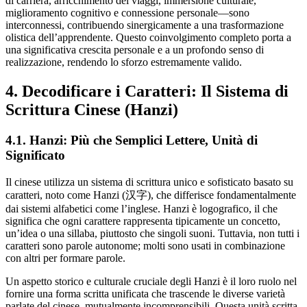
di carriera, arricchimento dei viaggi, immersione culturale,
miglioramento cognitivo e connessione personale—sono
interconnessi, contribuendo sinergicamente a una trasformazione
olistica dell’apprendente. Questo coinvolgimento completo porta a
una significativa crescita personale e a un profondo senso di
realizzazione, rendendo lo sforzo estremamente valido.
4. Decodificare i Caratteri: Il Sistema di
Scrittura Cinese (Hanzi)
4.1. Hanzi: Più che Semplici Lettere, Unità di
Significato
Il cinese utilizza un sistema di scrittura unico e sofisticato basato su
caratteri, noto come Hanzi (汉字), che differisce fondamentalmente
dai sistemi alfabetici come l’inglese. Hanzi è logografico, il che
significa che ogni carattere rappresenta tipicamente un concetto,
un’idea o una sillaba, piuttosto che singoli suoni. Tuttavia, non tutti i
caratteri sono parole autonome; molti sono usati in combinazione
con altri per formare parole.
Un aspetto storico e culturale cruciale degli Hanzi è il loro ruolo nel
fornire una forma scritta unificata che trascende le diverse varietà
parlate del cinese, mutualmente incomprensibili. Questa unità scritta