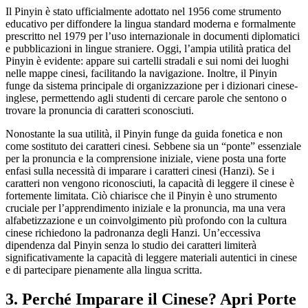
Il Pinyin è stato ufficialmente adottato nel 1956 come strumento
educativo per diffondere la lingua standard moderna e formalmente
prescritto nel 1979 per l’uso internazionale in documenti diplomatici
e pubblicazioni in lingue straniere. Oggi, l’ampia utilità pratica del
Pinyin è evidente: appare sui cartelli stradali e sui nomi dei luoghi
nelle mappe cinesi, facilitando la navigazione. Inoltre, il Pinyin
funge da sistema principale di organizzazione per i dizionari cinese-
inglese, permettendo agli studenti di cercare parole che sentono o
trovare la pronuncia di caratteri sconosciuti.
Nonostante la sua utilità, il Pinyin funge da guida fonetica e non
come sostituto dei caratteri cinesi. Sebbene sia un “ponte” essenziale
per la pronuncia e la comprensione iniziale, viene posta una forte
enfasi sulla necessità di imparare i caratteri cinesi (Hanzi). Se i
caratteri non vengono riconosciuti, la capacità di leggere il cinese è
fortemente limitata. Ciò chiarisce che il Pinyin è uno strumento
cruciale per l’apprendimento iniziale e la pronuncia, ma una vera
alfabetizzazione e un coinvolgimento più profondo con la cultura
cinese richiedono la padronanza degli Hanzi. Un’eccessiva
dipendenza dal Pinyin senza lo studio dei caratteri limiterà
significativamente la capacità di leggere materiali autentici in cinese
e di partecipare pienamente alla lingua scritta.
3. Perché Imparare il Cinese? Apri Porte