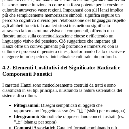
ha storicamente funzionato come una forza potente per la coesione
culturale attraverso vaste regioni. Impegnarsi con gli Hanzi implica
più che semplicemente memorizzare simboli; significa seguire un
percorso cognitivo diverso per l’elaborazione del linguaggio rispetto
agli alfabeti fonetici. I caratteri stessi trasmettono significato
attraverso la loro struttura visiva e i componenti, offrendo una
finestra unica sulla concettualizzazione cinese e riflettendo un
linguaggio visivo del pensiero. Ciò suggerisce che imparare gli
Hanzi offre un coinvolgimento più profondo e immersivo con la
cultura e i processi di pensiero cinesi, trasformando l’atto di scrivere
e leggere in un’esperienza intellettuale e culturale più profonda.
4.2. Elementi Costitutivi del Significato: Radicali e
Componenti Fonetici
I caratteri Hanzi sono meticolosamente costruiti da tratti e sono
classificati in sei tipi principali, illustrando la natura sistematica del
sistema di scrittura:
Pittogrammi:
Disegni semplificati di oggetti che
rappresentano l’oggetto stesso (es. “山” (shān) per montagna).
Ideogrammi:
Simboli che rappresentano concetti astratti (es.
“上” (shàng) per sopra).
Composti Associativi:
Caratteri formati combinando più