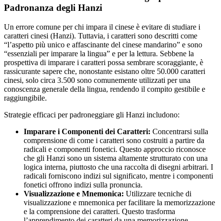
Padronanza degli Hanzi
Un errore comune per chi impara il cinese è evitare di studiare i
caratteri cinesi (Hanzi). Tuttavia, i caratteri sono descritti come
“l’aspetto più unico e affascinante del cinese mandarino” e sono
“essenziali per imparare la lingua” e per la lettura. Sebbene la
prospettiva di imparare i caratteri possa sembrare scoraggiante, è
rassicurante sapere che, nonostante esistano oltre 50.000 caratteri
cinesi, solo circa 3.500 sono comunemente utilizzati per una
conoscenza generale della lingua, rendendo il compito gestibile e
raggiungibile.
Strategie efficaci per padroneggiare gli Hanzi includono:
Imparare i Componenti dei Caratteri:
Concentrarsi sulla
comprensione di come i caratteri sono costruiti a partire da
radicali e componenti fonetici. Questo approccio riconosce
che gli Hanzi sono un sistema altamente strutturato con una
logica interna, piuttosto che una raccolta di disegni arbitrari. I
radicali forniscono indizi sul significato, mentre i componenti
fonetici offrono indizi sulla pronuncia.
Visualizzazione e Mnemonica:
Utilizzare tecniche di
visualizzazione e mnemonica per facilitare la memorizzazione
e la comprensione dei caratteri. Questo trasforma
l’apprendimento dei caratteri da una memorizzazione