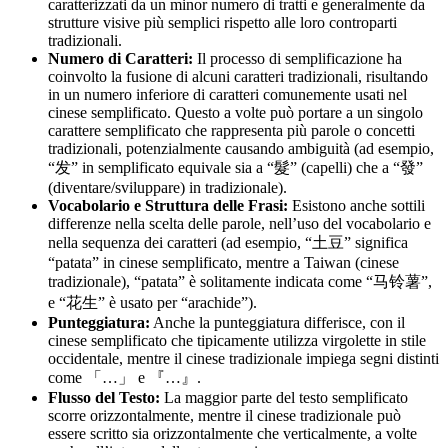
caratterizzati da un minor numero di tratti e generalmente da
strutture visive più semplici rispetto alle loro controparti
tradizionali.
Numero di Caratteri:
Il processo di semplificazione ha
coinvolto la fusione di alcuni caratteri tradizionali, risultando
in un numero inferiore di caratteri comunemente usati nel
cinese semplificato. Questo a volte può portare a un singolo
carattere semplificato che rappresenta più parole o concetti
tradizionali, potenzialmente causando ambiguità (ad esempio,
“发” in semplificato equivale sia a “髮” (capelli) che a “發”
(diventare/sviluppare) in tradizionale).
Vocabolario e Struttura delle Frasi:
Esistono anche sottili
differenze nella scelta delle parole, nell’uso del vocabolario e
nella sequenza dei caratteri (ad esempio, “土豆” significa
“patata” in cinese semplificato, mentre a Taiwan (cinese
tradizionale), “patata” è solitamente indicata come “马铃薯”,
e “花生” è usato per “arachide”).
Punteggiatura:
Anche la punteggiatura differisce, con il
cinese semplificato che tipicamente utilizza virgolette in stile
occidentale, mentre il cinese tradizionale impiega segni distinti
come 「…」 e 『…』.
Flusso del Testo:
La maggior parte del testo semplificato
scorre orizzontalmente, mentre il cinese tradizionale può
essere scritto sia orizzontalmente che verticalmente, a volte