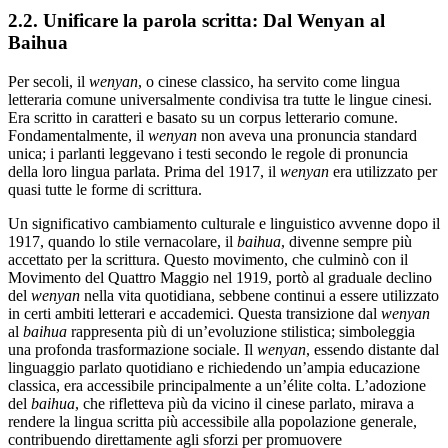
2.2. Unificare la parola scritta: Dal Wenyan al
Baihua
Per secoli, il
wenyan
, o cinese classico, ha servito come lingua
letteraria comune universalmente condivisa tra tutte le lingue cinesi.
Era scritto in caratteri e basato su un corpus letterario comune.
Fondamentalmente, il
wenyan
non aveva una pronuncia standard
unica; i parlanti leggevano i testi secondo le regole di pronuncia
della loro lingua parlata. Prima del 1917, il
wenyan
era utilizzato per
quasi tutte le forme di scrittura.
Un significativo cambiamento culturale e linguistico avvenne dopo il
1917, quando lo stile vernacolare, il
baihua
, divenne sempre più
accettato per la scrittura. Questo movimento, che culminò con il
Movimento del Quattro Maggio nel 1919, portò al graduale declino
del
wenyan
nella vita quotidiana, sebbene continui a essere utilizzato
in certi ambiti letterari e accademici. Questa transizione dal
wenyan
al
baihua
rappresenta più di un’evoluzione stilistica; simboleggia
una profonda trasformazione sociale. Il
wenyan
, essendo distante dal
linguaggio parlato quotidiano e richiedendo un’ampia educazione
classica, era accessibile principalmente a un’élite colta. L’adozione
del
baihua
, che rifletteva più da vicino il cinese parlato, mirava a
rendere la lingua scritta più accessibile alla popolazione generale,
contribuendo direttamente agli sforzi per promuovere