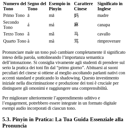
Numero del
Segno del
Esempio in
Carattere
Significato in
Tono
Tono
Pinyin
Cinese
Inglese
Primo Tono
ā
mā
妈
madre
Secondo
麻
á
má
canapa
Tono
Terzo Tono
ǎ
mǎ
马
cavallo
Quarto Tono
à
mà
骂
rimproverare
Pronunciare male un tono può cambiare completamente il significato
inteso della parola, sottolineando l’importanza semantica
dell’intonazione. Si consiglia vivamente agli studenti di prendere sul
serio la pratica dei toni fin dal “primo giorno”. Abituarsi ai suoni
peculiari del cinese si ottiene al meglio ascoltando parlanti nativi con
accenti standard e praticando lo shadowing. Questo investimento
iniziale nella discriminazione e produzione dei toni è cruciale per
distinguere gli omonimi e raggiungere una comprensibilità.
Per migliorare ulteriormente l’apprendimento uditivo e
l’engagement, potrebbero essere integrate in un formato digitale
esempi audio incorporati di ciascun tono.
5.3. Pinyin in Pratica: La Tua Guida Essenziale alla
Pronuncia