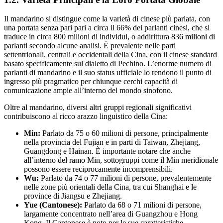
Il mandarino si distingue come la varietà di cinese più parlata, con
una portata senza pari pari a circa il 66% dei parlanti cinesi, che si
traduce in circa 800 milioni di individui, o addirittura 836 milioni di
parlanti secondo alcune analisi. È prevalente nelle parti
settentrionali, centrali e occidentali della Cina, con il cinese standard
basato specificamente sul dialetto di Pechino. L’enorme numero di
parlanti di mandarino e il suo status ufficiale lo rendono il punto di
ingresso più pragmatico per chiunque cerchi capacità di
comunicazione ampie all’interno del mondo sinofono.
Oltre al mandarino, diversi altri gruppi regionali significativi
contribuiscono al ricco arazzo linguistico della Cina:
Min:
Parlato da 75 o 60 milioni di persone, principalmente
nella provincia del Fujian e in parti di Taiwan, Zhejiang,
Guangdong e Hainan. È importante notare che anche
all’interno del ramo Min, sottogruppi come il Min meridionale
possono essere reciprocamente incomprensibili.
Wu:
Parlato da 74 o 77 milioni di persone, prevalentemente
nelle zone più orientali della Cina, tra cui Shanghai e le
province di Jiangsu e Zhejiang.
Yue (Cantonese):
Parlato da 68 o 71 milioni di persone,
largamente concentrato nell’area di Guangzhou e Hong
Kong. Il Cantonese è noto per le sue caratteristiche