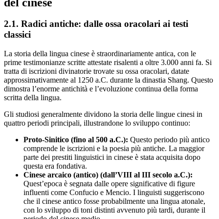
del cinese
2.1. Radici antiche: dalle ossa oracolari ai testi
classici
La storia della lingua cinese è straordinariamente antica, con le
prime testimonianze scritte attestate risalenti a oltre 3.000 anni fa. Si
tratta di iscrizioni divinatorie trovate su ossa oracolari, datate
approssimativamente al 1250 a.C. durante la dinastia Shang. Questo
dimostra l’enorme antichità e l’evoluzione continua della forma
scritta della lingua.
Gli studiosi generalmente dividono la storia delle lingue cinesi in
quattro periodi principali, illustrandone lo sviluppo continuo:
Proto-Sinitico (fino al 500 a.C.):
Questo periodo più antico
comprende le iscrizioni e la poesia più antiche. La maggior
parte dei prestiti linguistici in cinese è stata acquisita dopo
questa era fondativa.
Cinese arcaico (antico) (dall’VIII al III secolo a.C.):
Quest’epoca è segnata dalle opere significative di figure
influenti come Confucio e Mencio. I linguisti suggeriscono
che il cinese antico fosse probabilmente una lingua atonale,
con lo sviluppo di toni distinti avvenuto più tardi, durante il
periodo del cinese medio.