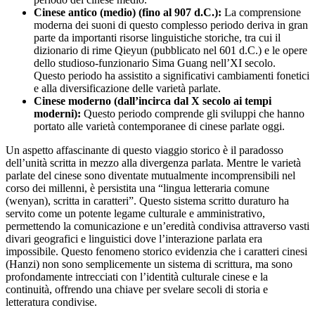
Cinese antico (medio) (fino al 907 d.C.):
La comprensione
moderna dei suoni di questo complesso periodo deriva in gran
parte da importanti risorse linguistiche storiche, tra cui il
dizionario di rime Qieyun (pubblicato nel 601 d.C.) e le opere
dello studioso-funzionario Sima Guang nell’XI secolo.
Questo periodo ha assistito a significativi cambiamenti fonetici
e alla diversificazione delle varietà parlate.
Cinese moderno (dall’incirca dal X secolo ai tempi
moderni):
Questo periodo comprende gli sviluppi che hanno
portato alle varietà contemporanee di cinese parlate oggi.
Un aspetto affascinante di questo viaggio storico è il paradosso
dell’unità scritta in mezzo alla divergenza parlata. Mentre le varietà
parlate del cinese sono diventate mutualmente incomprensibili nel
corso dei millenni, è persistita una “lingua letteraria comune
(wenyan), scritta in caratteri”. Questo sistema scritto duraturo ha
servito come un potente legame culturale e amministrativo,
permettendo la comunicazione e un’eredità condivisa attraverso vasti
divari geografici e linguistici dove l’interazione parlata era
impossibile. Questo fenomeno storico evidenzia che i caratteri cinesi
(Hanzi) non sono semplicemente un sistema di scrittura, ma sono
profondamente intrecciati con l’identità culturale cinese e la
continuità, offrendo una chiave per svelare secoli di storia e
letteratura condivise.