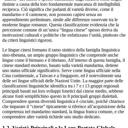
distinte a causa della loro fondamentale mancanza di intelligibilità
reciproca. Ciò significa che parlanti di varietà diverse, come il
mandarino e il cantonese, non possono capirsi senza un
apprendimento preliminare, simile alle differenze osservate tra le
moderne lingue romanze. Questa classificazione evidenzia che la
percezione comune di un’unica “lingua cinese” spesso deriva da
motivazioni culturali e politiche che enfatizzano l’unità, piuttosto che
da criteri linguistici rigorosi.
Le lingue cinesi formano il ramo sinitico della famiglia linguistica
sino-tibetana, un ampio gruppo linguistico che comprende anche
lingue come il birmano e il tibetano. All’interno di questa famiglia, il
cinese standard moderno, basato sulla varietà mandarina, detiene
uno status ufficiale significativo. Serve come lingua ufficiale nella
Cina continentale, a Taiwan e a Singapore, ed è notevolmente una
delle sei lingue ufficiali delle Nazioni Unite. La maggior parte delle
classificazioni linguistiche identifica tra i 7 e i 13 gruppi regionali
principali basati sui loro sviluppi fonetici dal cinese medio, sebbene
alcune fonti semplifichino questo in 8 principali gruppi dialettali.
Comprendere questa diversità linguistica è cruciale, poiché chiarisce
che imparare il “cinese” tipicamente si riferisce all’acquisizione della
competenza nel mandarino standard, la lingua franca comune, e che
comprendere altre varietà richiede uno studio dedicato.
1.2. Varietà Principali e la Loro Portata Globale