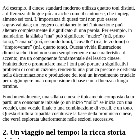
Ad esempio, il cinese standard moderno utilizza quattro toni distinti,
a differenza di lingue più arcaiche come il cantonese, che impiega
almeno sei toni. L’importanza di questi toni non può essere
sopravvalutata; un leggero cambiamento nell’intonazione può
alterare completamente il significato di una parola. Per esempio, in
mandarino, la sillaba “ma” può significare “madre” (mā, primo
tono), “canapa” (má, secondo tono), “cavallo” (mǎ, terzo tono) o
“rimproverare” (mà, quarto tono). Questa vivida illustrazione
dimostra che i toni non sono semplicemente una caratteristica di
accento, ma un componente fondamentale del lessico cinese.
Fraintendere o pronunciare male i toni può portare a significativi
problemi di comunicazione, rendendo una pratica precoce e dedicata
nella discriminazione e produzione dei toni un investimento cruciale
per raggiungere una comprensione di base e una fluenza a lungo
termine.
Fondamentalmente, una sillaba cinese è tipicamente composta da tre
parti: una consonante iniziale (o un inizio “nullo” se inizia con una
vocale), una vocale finale o una combinazione di vocali, e un tono.
Questa struttura tripartita costituisce la base della pronuncia cinese,
che verrà esplorata ulteriormente nelle sezioni successive.
2. Un viaggio nel tempo: la ricca storia