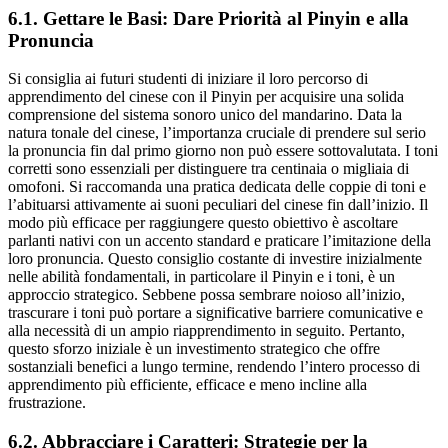
6.1. Gettare le Basi: Dare Priorità al Pinyin e alla
Pronuncia
Si consiglia ai futuri studenti di iniziare il loro percorso di
apprendimento del cinese con il Pinyin per acquisire una solida
comprensione del sistema sonoro unico del mandarino. Data la
natura tonale del cinese, l’importanza cruciale di prendere sul serio
la pronuncia fin dal primo giorno non può essere sottovalutata. I toni
corretti sono essenziali per distinguere tra centinaia o migliaia di
omofoni. Si raccomanda una pratica dedicata delle coppie di toni e
l’abituarsi attivamente ai suoni peculiari del cinese fin dall’inizio. Il
modo più efficace per raggiungere questo obiettivo è ascoltare
parlanti nativi con un accento standard e praticare l’imitazione della
loro pronuncia. Questo consiglio costante di investire inizialmente
nelle abilità fondamentali, in particolare il Pinyin e i toni, è un
approccio strategico. Sebbene possa sembrare noioso all’inizio,
trascurare i toni può portare a significative barriere comunicative e
alla necessità di un ampio riapprendimento in seguito. Pertanto,
questo sforzo iniziale è un investimento strategico che offre
sostanziali benefici a lungo termine, rendendo l’intero processo di
apprendimento più efficiente, efficace e meno incline alla
frustrazione.
6.2. Abbracciare i Caratteri: Strategie per la