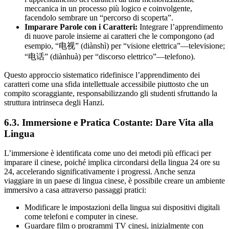
meccanica in un processo più logico e coinvolgente,
facendolo sembrare un “percorso di scoperta”.
Imparare Parole con i Caratteri:
Integrare l’apprendimento
di nuove parole insieme ai caratteri che le compongono (ad
esempio, “电视” (diànshì) per “visione elettrica”—televisione;
“电话” (diànhuà) per “discorso elettrico”—telefono).
Questo approccio sistematico ridefinisce l’apprendimento dei
caratteri come una sfida intellettuale accessibile piuttosto che un
compito scoraggiante, responsabilizzando gli studenti sfruttando la
struttura intrinseca degli Hanzi.
6.3. Immersione e Pratica Costante: Dare Vita alla
Lingua
L’immersione è identificata come uno dei metodi più efficaci per
imparare il cinese, poiché implica circondarsi della lingua 24 ore su
24, accelerando significativamente i progressi. Anche senza
viaggiare in un paese di lingua cinese, è possibile creare un ambiente
immersivo a casa attraverso passaggi pratici:
Modificare le impostazioni della lingua sui dispositivi digitali
come telefoni e computer in cinese.
Guardare film o programmi TV cinesi, inizialmente con