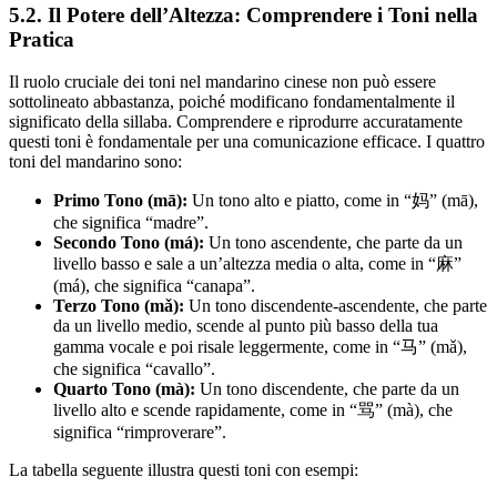
5.2. Il Potere dell’Altezza: Comprendere i Toni nella
Pratica
Il ruolo cruciale dei toni nel mandarino cinese non può essere
sottolineato abbastanza, poiché modificano fondamentalmente il
significato della sillaba. Comprendere e riprodurre accuratamente
questi toni è fondamentale per una comunicazione efficace. I quattro
toni del mandarino sono:
Primo Tono (mā):
Un tono alto e piatto, come in “妈” (mā),
che significa “madre”.
Secondo Tono (má):
Un tono ascendente, che parte da un
livello basso e sale a un’altezza media o alta, come in “麻”
(má), che significa “canapa”.
Terzo Tono (mǎ):
Un tono discendente-ascendente, che parte
da un livello medio, scende al punto più basso della tua
gamma vocale e poi risale leggermente, come in “马” (mǎ),
che significa “cavallo”.
Quarto Tono (mà):
Un tono discendente, che parte da un
livello alto e scende rapidamente, come in “骂” (mà), che
significa “rimproverare”.
La tabella seguente illustra questi toni con esempi: