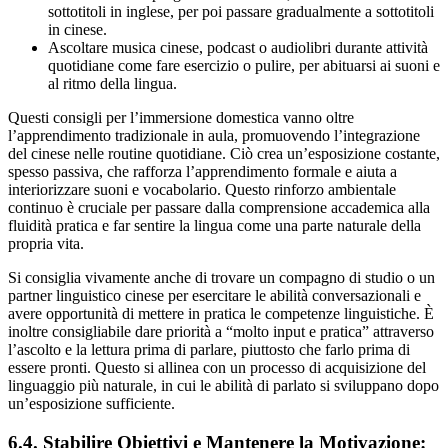
sottotitoli in inglese, per poi passare gradualmente a sottotitoli
in cinese.
Ascoltare musica cinese, podcast o audiolibri durante attività
quotidiane come fare esercizio o pulire, per abituarsi ai suoni e
al ritmo della lingua.
Questi consigli per l’immersione domestica vanno oltre
l’apprendimento tradizionale in aula, promuovendo l’integrazione
del cinese nelle routine quotidiane. Ciò crea un’esposizione costante,
spesso passiva, che rafforza l’apprendimento formale e aiuta a
interiorizzare suoni e vocabolario. Questo rinforzo ambientale
continuo è cruciale per passare dalla comprensione accademica alla
fluidità pratica e far sentire la lingua come una parte naturale della
propria vita.
Si consiglia vivamente anche di trovare un compagno di studio o un
partner linguistico cinese per esercitare le abilità conversazionali e
avere opportunità di mettere in pratica le competenze linguistiche. È
inoltre consigliabile dare priorità a “molto input e pratica” attraverso
l’ascolto e la lettura prima di parlare, piuttosto che farlo prima di
essere pronti. Questo si allinea con un processo di acquisizione del
linguaggio più naturale, in cui le abilità di parlato si sviluppano dopo
un’esposizione sufficiente.
6.4. Stabilire Obiettivi e Mantenere la Motivazione: