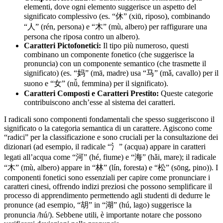
elementi, dove ogni elemento suggerisce un aspetto del
significato complessivo (es. “休” (xiū, riposo), combinando
“人” (rén, persona) e “木” (mù, albero) per raffigurare una
persona che riposa contro un albero).
Caratteri Pictofonetici:
Il tipo più numeroso, questi
combinano un componente fonetico (che suggerisce la
pronuncia) con un componente semantico (che trasmette il
significato) (es. “妈” (mā, madre) usa “马” (mǎ, cavallo) per il
suono e “女” (nǚ, femmina) per il significato).
Caratteri Composti e Caratteri Prestito:
Queste categorie
contribuiscono anch’esse al sistema dei caratteri.
I radicali sono componenti fondamentali che spesso suggeriscono il
significato o la categoria semantica di un carattere. Agiscono come
“radici” per la classificazione e sono cruciali per la consultazione dei
dizionari (ad esempio, il radicale “氵” (acqua) appare in caratteri
legati all’acqua come “河” (hé, fiume) e “海” (hǎi, mare); il radicale
“木” (mù, albero) appare in “林” (lín, foresta) e “松” (sōng, pino)). I
componenti fonetici sono essenziali per capire come pronunciare i
caratteri cinesi, offrendo indizi preziosi che possono semplificare il
processo di apprendimento permettendo agli studenti di dedurre le
pronunce (ad esempio, “胡” in “湖” (hú, lago) suggerisce la
pronuncia /hú/). Sebbene utili, è importante notare che possono