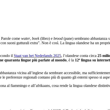
. Parole come
water
,
boek
(libro) e
brood
(pane) sembrano abbastanza simi
 con suoni gutturali extra”. Non è così. La lingua olandese ha un proprio
econdo il
Staat van het Nederlands 2025
, l’olandese conta circa
25 mili
me quaranta lingue più parlate al mondo
, è la
12ª lingua su internet
bastanza vicina all’inglese da sembrare accessibile, ma sufficientemente
 e le preferenze regionali contano più di quanto gli esterni spesso si aspe
ona al fiammingo e all’afrikaans, cosa rende la lingua olandese distinti