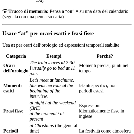
Day
💡 Trucco di memoria:
Pensa a “
on
” = su una data del calendario
(segnata con una penna su carta)
Usare “at” per orari esatti e frasi fisse
Usa
at
per orari dell’orologio ed espressioni temporali stabilite.
Categoria
Esempi
Perché?
The train leaves
at
7:30.
Orari
Momenti precisi, punti nel
I usually go to bed
at
11
dell’orologio
tempo
p.m.
Let’s meet
at
lunchtime.
Momenti
She was nervous
at
the
Istanti specifici, non
esatti
beginning of the
periodi estesi
interview.
at night
/
at the weekend
Espressioni
(BrE)
Frasi fisse
idiomaticamente fisse in
at the moment
/
at
inglese
present
at Christmas
(the general
Periodi
time)
La festività come atmosfera