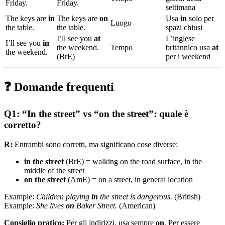
Friday.
Friday.
settimana
The keys are
in
The keys are
on
Usa
in
solo per
Luogo
the table.
the table.
spazi chiusi
I’ll see you
at
L’inglese
I’ll see you
in
the weekend.
Tempo
britannico usa
at
the weekend.
(BrE)
per i weekend
❓ Domande frequenti
Q1: “In the street” vs “on the street”: quale è
corretto?
R:
Entrambi sono corretti, ma significano cose diverse:
in the street
(BrE) = walking on the road surface, in the
middle of the street
on the street
(AmE) = on a street, in general location
Example:
Children playing
in
the street is dangerous.
(British)
Example:
She lives
on
Baker Street.
(American)
Consiglio pratico:
Per gli indirizzi, usa sempre
on
. Per essere