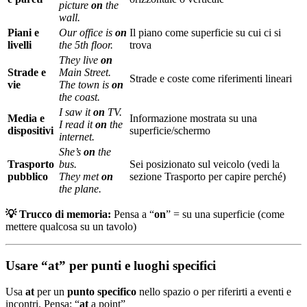
picture
on
the
wall.
Piani e
Our office is
on
Il piano come superficie su cui ci si
livelli
the 5th floor.
trova
They live
on
Strade e
Main Street.
Strade e coste come riferimenti lineari
vie
The town is
on
the coast.
I saw it
on
TV.
Media e
Informazione mostrata su una
I read it
on
the
dispositivi
superficie/schermo
internet.
She’s
on
the
Trasporto
bus.
Sei posizionato sul veicolo (vedi la
pubblico
They met
on
sezione Trasporto per capire perché)
the plane.
💡 Trucco di memoria:
Pensa a “
on
” = su una superficie (come
mettere qualcosa su un tavolo)
Usare “at” per punti e luoghi specifici
Usa
at
per un
punto specifico
nello spazio o per riferirti a eventi e
incontri. Pensa: “
at
a point”