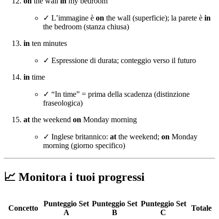
on
the wall
in
my bedroom
✓ L’immagine è
on
the wall (superficie); la parete è
in
the bedroom (stanza chiusa)
in
ten minutes
✓ Espressione di durata; conteggio verso il futuro
in
time
✓ “In time” = prima della scadenza (distinzione
fraseologica)
at
the weekend
on
Monday morning
✓ Inglese britannico:
at
the weekend;
on
Monday
morning (giorno specifico)
📈 Monitora i tuoi progressi
Punteggio Set
Punteggio Set
Punteggio Set
Concetto
Totale
A
B
C