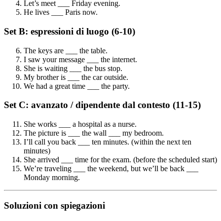
Let’s meet ___ Friday evening.
He lives ___ Paris now.
Set B: espressioni di luogo (6-10)
The keys are ___ the table.
I saw your message ___ the internet.
She is waiting ___ the bus stop.
My brother is ___ the car outside.
We had a great time ___ the party.
Set C: avanzato / dipendente dal contesto (11-15)
She works ___ a hospital as a nurse.
The picture is ___ the wall ___ my bedroom.
I’ll call you back ___ ten minutes. (within the next ten
minutes)
She arrived ___ time for the exam. (before the scheduled start)
We’re traveling ___ the weekend, but we’ll be back ___
Monday morning.
Soluzioni con spiegazioni