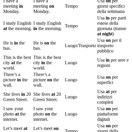
I have a
I have a
Usa
on
per
meeting
in
meeting
on
Tempo
giorni specifici
Monday.
Monday.
della settimana
Usa
in
per parti
I study English
I study English
estese della
Tempo
at
the morning.
in
the morning.
giornata (tranne
at night
)
Usa
on
per il
He is
in
the
He is
on
the
Luogo/Trasporto
trasporto
bus.
bus.
pubblico
This is the best
This is the best
Usa
in
per aree e
city
at
the
city
in
the
Luogo
regioni
world.
world.
There’s a
There’s a
Usa
on
per
picture
in
the
picture
on
the
Luogo
superfici
wall.
wall.
Usa
at
per
She lives
in
20
She lives
at
20
Luogo
indirizzi
Green Street.
Green Street.
completi
I saw your
I saw your
Usa
on
per
photo
at
the
photo
on
the
Luogo
piattaforme
internet.
internet.
digitali
Usa
on
per
Let’s meet
at
Let’s meet
on
Tempo
giorni della