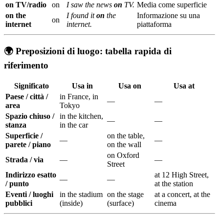
on TV/radio
on
I saw the news
on
TV.
Media come superficie
on the
I found it
on
the
Informazione su una
on
internet
internet.
piattaforma
🌍 Preposizioni di luogo: tabella rapida di
riferimento
Significato
Usa
in
Usa
on
Usa
at
Paese / città /
in France, in
—
—
area
Tokyo
Spazio chiuso /
in the kitchen,
—
—
stanza
in the car
Superficie /
on the table,
—
—
parete / piano
on the wall
on Oxford
Strada / via
—
—
Street
Indirizzo esatto
at 12 High Street,
—
—
/ punto
at the station
Eventi / luoghi
in the stadium
on the stage
at a concert, at the
pubblici
(inside)
(surface)
cinema