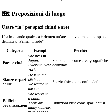
🗺️ Preposizioni di luogo
Usare “in” per spazi chiusi e aree
Usa
in
quando qualcosa è
dentro
un’area, un volume o uno spazio
delimitato. Pensa: “
in
side”
Categoria
Esempi
Perché?
She lives
in
Japan.
Sono trattati come aree geografiche
Paesi e città
I work
in
New
delimitate
York.
He is
in
the
Stanze e spazi
kitchen.
Spazio fisico con confini definiti
chiusi
We waited
in
the car.
She works
in
a bank.
Edifici e
There are
Istituzioni viste come spazi chiusi
organizzazioni
many students