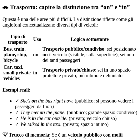
🚗 Trasporto: capire la distinzione tra “on” e “in”
Questa è una delle aree più difficili. La distinzione riflette come gli
anglofoni concettualizzano diversi tipi di veicoli:
Tipo di
Uso
Logica sottostante
trasporto
Bus, train,
Trasporto pubblico/condiviso
: sei posizionato
plane, ship,
on
on
il veicolo (visibile, sulla superficie); sei uno
bicycle
dei tanti passeggeri
Car, taxi,
Trasporto privato/chiuso
: sei
in
uno spazio
small private
in
protetto e privato; più intimo e delimitato
vehicles
Esempi reali:
✓
She’s
on
the bus right now.
(pubblico; si possono vedere i
passeggeri da fuori)
✓
They met
on
the plane.
(pubblico; grande spazio condiviso)
✓
He is
in
the car outside.
(privato; veicolo chiuso)
✓
We talked
in
the taxi.
(privato; spazio intimo)
💡 Trucco di memoria:
Se è un
veicolo pubblico con molti