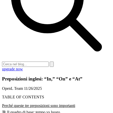
upgrade now
Preposizioni inglesi: “In,” “On” e “At”
OpenL Team
11/26/2025
TABLE OF CONTENTS
Perché queste tre preposizioni sono importanti
🎯 Il quadro di base: tempo vs luogo