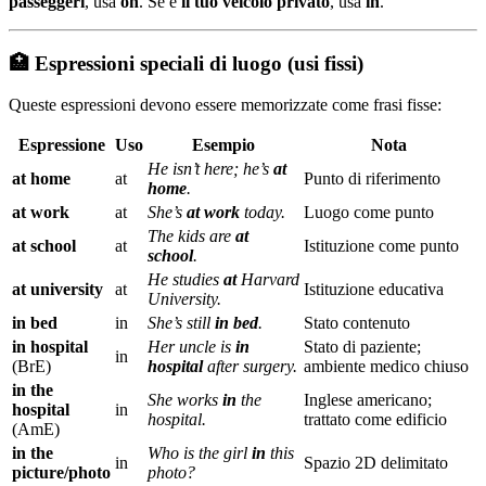
passeggeri
, usa
on
. Se è
il tuo veicolo privato
, usa
in
.
🏥 Espressioni speciali di luogo (usi fissi)
Queste espressioni devono essere memorizzate come frasi fisse:
Espressione
Uso
Esempio
Nota
He isn’t here; he’s
at
at home
at
Punto di riferimento
home
.
at work
at
She’s
at work
today.
Luogo come punto
The kids are
at
at school
at
Istituzione come punto
school
.
He studies
at
Harvard
at university
at
Istituzione educativa
University.
in bed
in
She’s still
in bed
.
Stato contenuto
in hospital
Her uncle is
in
Stato di paziente;
in
(BrE)
hospital
after surgery.
ambiente medico chiuso
in the
She works
in
the
Inglese americano;
hospital
in
hospital.
trattato come edificio
(AmE)
in the
Who is the girl
in
this
in
Spazio 2D delimitato
picture/photo
photo?