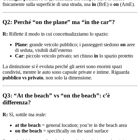
fisicamente sulla superficie di una strada, usa
in
(BrE) o
on
(AmE).
Q2: Perché “on the plane” ma “in the car”?
R:
Riflette il modo in cui concettualizziamo lo spazio:
Plane
: grande veicolo pubblico; i passeggeri siedono
on
aree
di seduta, visibili dall’esterno
Car
: piccolo veicolo privato; sei chiuso
in
lo spazio protetto
La distinzione si è evoluta perché gli aerei sono enormi spazi
condivisi, mentre le auto sono capsule private e intime. Riguarda
pubblico vs privato
, non solo la dimensione.
Q3: “At the beach” vs “on the beach”: c’è
differenza?
R:
Sì, sottile ma reale:
at the beach
= general location; you’re in the beach area
on the beach
= specifically on the sand surface