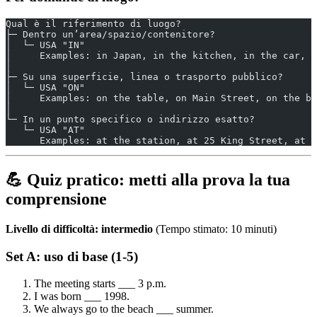
Qual è il riferimento di luogo?
├─ Dentro un’area/spazio/contenitore?
│  └─ USA "IN"
│     Examples: in Japan, in the kitchen, in the car, i
│
├─ Su una superficie, linea o trasporto pubblico?
│  └─ USA "ON"
│     Examples: on the table, on Main Street, on the bu
│
└─ In un punto specifico o indirizzo esatto?
   └─ USA "AT"
      Examples: at the station, at 25 King Street, at t
💪 Quiz pratico: metti alla prova la tua
comprensione
Livello di difficoltà: intermedio
(Tempo stimato: 10 minuti)
Set A: uso di base (1-5)
The meeting starts ___ 3 p.m.
I was born ___ 1998.
We always go to the beach ___ summer.