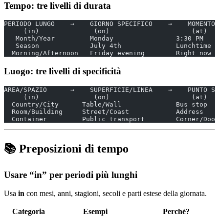
Tempo: tre livelli di durata
PERIODO LUNGO    →    GIORNO SPECIFICO    →    MOMENTO 
     (in)              (on)                     (at)
   Month/Year         Monday                3:30 PM
   Season             July 4th              Lunchtime
  Morning/Afternoon   Friday evening        Right now
Luogo: tre livelli di specificità
AREA/SPAZIO      →    SUPERFICIE/LINEA    →    PUNTO SP
     (in)              (on)                     (at)
  Country/City      Table/Wall              Bus stop
  Room/Building     Street/Coast            Address
  Container         Public transport        Corner/Door
📚 Preposizioni di tempo
Usare “in” per periodi più lunghi
Usa
in
con mesi, anni, stagioni, secoli e parti estese della giornata.
Categoria
Esempi
Perché?