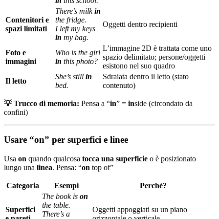
in
this school.
There’s milk
in
Contenitori e
the fridge.
Oggetti dentro recipienti
spazi limitati
I left my keys
in
my bag.
L’immagine 2D è trattata come uno
Foto e
Who is the girl
spazio delimitato; persone/oggetti
immagini
in
this photo?
esistono nel suo quadro
She’s still
in
Sdraiata dentro il letto (stato
Il letto
bed.
contenuto)
💡 Trucco di memoria:
Pensa a “
in
” =
in
side (circondato da
confini)
Usare “on” per superfici e linee
Usa
on
quando qualcosa
tocca una superficie
o è posizionato
lungo una
linea
. Pensa: “
on
top of”
Categoria
Esempi
Perché?
The book is
on
the table.
Superfici
Oggetti appoggiati su un piano
There’s a
e pareti
orizzontale o verticale