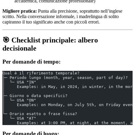
accademica, comunicazione professionale)
Migliore pratica:
Punta alla precisione, soprattutto nell’inglese
scritto. Nella conversazione informale, i madrelingua di solito
capiranno il tuo significato anche con piccoli errori.
🎯 Checklist principale: albero
decisionale
Per domande di tempo:
Qual è il riferimento temporale?
├─ Periodo lungo (month, year, season, part of day)?
│  └─ USA "IN"
│     Examples: in May, in 2024, in winter, in the morn
│
├─ Giorno o data specifici?
│  └─ USA "ON"
│     Examples: on Monday, on July 5th, on Friday eveni
│
└─ Orario esatto o frase fissa?
   └─ USA "AT"
      Examples: at 3:00 PM, at night, at the moment, at
Per domande di luogo: