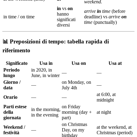
weekend.
in
vs
on
arrive
in
time
(before
hanno
in time / on time
deadline) vs
arrive
on
significati
time
(punctually)
diversi
📊 Preposizioni di tempo: tabella rapida di
riferimento
Significato
Usa
in
Usa
on
Usa
at
Periodo
in 2020, in
—
—
lungo
June, in winter
Giorno /
on Monday, on
—
—
data
July 4th
at 6:00, at
Orario
—
—
midnight
Parti estese
on Friday
in the morning,
della
morning (day +
at night
in the evening
giornata
part)
on Christmas
Weekend /
at the weekend, at
—
Day, on my
festività
Christmas (period)
birthday