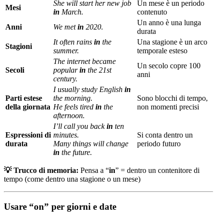
She will start her new job
Un mese è un periodo
Mesi
in
March.
contenuto
Un anno è una lunga
Anni
We met
in
2020.
durata
It often rains
in
the
Una stagione è un arco
Stagioni
summer.
temporale esteso
The internet became
Un secolo copre 100
Secoli
popular
in
the 21st
anni
century.
I usually study English
in
Parti estese
the morning.
Sono blocchi di tempo,
della giornata
He feels tired
in
the
non momenti precisi
afternoon.
I’ll call you back
in
ten
Espressioni di
minutes.
Si conta dentro un
durata
Many things will change
periodo futuro
in
the future.
💡 Trucco di memoria:
Pensa a “
in
” = dentro un contenitore di
tempo (come dentro una stagione o un mese)
Usare “on” per giorni e date