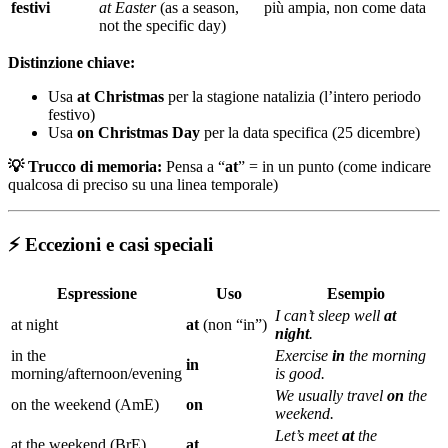
festivi
at Easter
(as a season,
più ampia, non come data
not the specific day)
Distinzione chiave:
Usa
at Christmas
per la stagione natalizia (l’intero periodo
festivo)
Usa
on Christmas Day
per la data specifica (25 dicembre)
💡 Trucco di memoria:
Pensa a “
at
” = in un punto (come indicare
qualcosa di preciso su una linea temporale)
⚡ Eccezioni e casi speciali
Espressione
Uso
Esempio
I can’t sleep well
at
at night
at
(non “in”)
night
.
in the
Exercise
in
the morning
in
morning/afternoon/evening
is good.
We usually travel
on
the
on the weekend (AmE)
on
weekend.
Let’s meet
at
the
at the weekend (BrE)
at