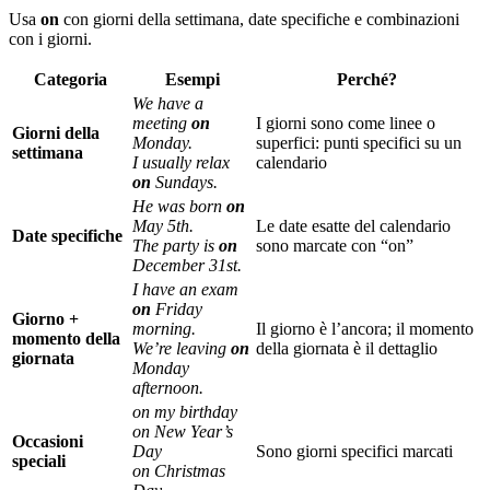
Usa
on
con giorni della settimana, date specifiche e combinazioni
con i giorni.
Categoria
Esempi
Perché?
We have a
meeting
on
I giorni sono come linee o
Giorni della
Monday.
superfici: punti specifici su un
settimana
I usually relax
calendario
on
Sundays.
He was born
on
May 5th.
Le date esatte del calendario
Date specifiche
The party is
on
sono marcate con “on”
December 31st.
I have an exam
on
Friday
Giorno +
morning.
Il giorno è l’ancora; il momento
momento della
We’re leaving
on
della giornata è il dettaglio
giornata
Monday
afternoon.
on my birthday
on New Year’s
Occasioni
Day
Sono giorni specifici marcati
speciali
on Christmas