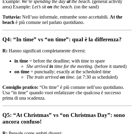
Example:
We’re spending the day
at
the beach.
(general activity
area) Example:
Let’s sit
on
the beach.
(on the sand)
Tuttavia:
Nell’uso informale, entrambe sono accettabili.
At the
beach
è più comune nel parlato quotidiano.
Q4: “In time” vs “on time”: qual è la differenza?
R:
Hanno significati completamente diversi:
in time
= before the deadline; with time to spare
She arrived
in
time for the meeting.
(before it started)
on time
= punctually; exactly at the scheduled time
The train arrived
on
time.
(at 7:30 as scheduled)
Consiglio pratico:
“On time” è più comune nell’uso quotidiano.
Usa “in time” quando vuoi enfatizzare che qualcosa è successo
prima di una scadenza.
Q5: “At Christmas” vs “on Christmas Day”: sono
ancora confuso!
R:
Pensale come ambiti diversi: