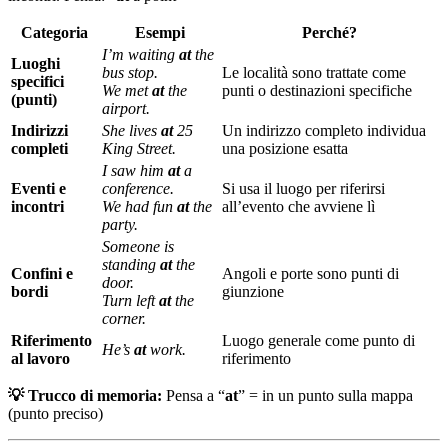
Categoria
Esempi
Perché?
I’m waiting
at
the
Luoghi
bus stop.
Le località sono trattate come
specifici
We met
at
the
punti o destinazioni specifiche
(punti)
airport.
Indirizzi
She lives
at
25
Un indirizzo completo individua
completi
King Street.
una posizione esatta
I saw him
at
a
Eventi e
conference.
Si usa il luogo per riferirsi
incontri
We had fun
at
the
all’evento che avviene lì
party.
Someone is
standing
at
the
Confini e
Angoli e porte sono punti di
door.
bordi
giunzione
Turn left
at
the
corner.
Riferimento
Luogo generale come punto di
He’s
at
work.
al lavoro
riferimento
💡 Trucco di memoria:
Pensa a “
at
” = in un punto sulla mappa
(punto preciso)