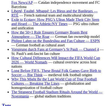
Fox News/AP
— Catalan independence movement and FC
Barcelona
Liberté, Egalité, Mbappé: Les Bleus and the Banlieues —
RTÉ
— French national team and multicultural identity
Exile to Ecstasy: How PSG’s Ultras Made Their City Seen
and Heard — The Athletic/NY Times
— PSG ultra culture
and unification
How the 50+1 Rule Ensures Germany Boasts Best
Atmosphere — The Roar
— German fan ownership model
Philipp Lahm on the Bundesliga and Fan Culture — ESPN
— German football as cultural asset
Vorsprung durch Fans at Germany’s St Pauli — Channel 4
—
St. Pauli’s anti-fascist fan culture
How Cultural Differences Will Impact the FIFA World Cup
2026 — World Nomads
— cultural overview across host
nations
Long Before FIFA, These Brutal Folk Games Gave Birth to
Soccer — Big Think
— medieval folk football origins
Why This Might Be the Last World Cup of True Football
Cultures — Breaking The Lines
— globalization and
homogenization of football culture
The Strangest Football Stadium Rituals Around the World —
Nogomania
— global stadium traditions
Tags