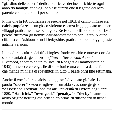
“giardino delle ceneri” dedicato e riceve decine di richieste ogni
anno da famiglie che vogliono assicurarsi che il legame del loro
parente con il club duri per sempre.
Prima che la FA codificasse le regole nel 1863, il calcio inglese era
calcio popolare
— un gioco violento e senza legge giocato tra interi
villaggi praticamente senza regole. Re Edoardo III lo bandì nel 1365
perché distraeva gli uomini dall’addestramento con l’arco. Alcune
città, tra cui Ashbourne nel Derbyshire, praticano ancora oggi queste
antiche versioni.
La moderna cultura dei tifosi inglesi fonde vecchio e nuovo: cori da
stadio cantati da generazioni (
“You’ll Never Walk Alone”
al
Liverpool, adottato da un musical di Rodgers e Hammerstein del
1945), massicce coreografie di striscioni e una cultura da trasferta
che manda migliaia di sostenitori in tutto il paese ogni fine settimana.
Anche il vocabolario calcistico inglese è diventato globale. La
parola
“soccer”
stessa è inglese — un’abbreviazione gergale di
“Association Football” coniata all’Università di Oxford negli anni
1880.
“Hat-trick,”
“own goal,”
“penalty,”
e
“derby”
hanno tutti
avuto origine nell’inglese britannico prima di diffondersi in tutto il
mondo.