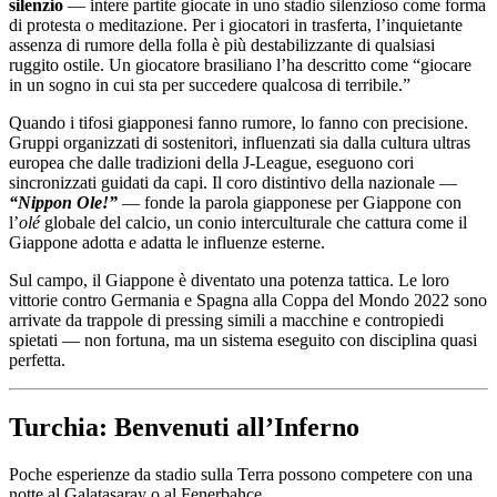
silenzio
— intere partite giocate in uno stadio silenzioso come forma
di protesta o meditazione. Per i giocatori in trasferta, l’inquietante
assenza di rumore della folla è più destabilizzante di qualsiasi
ruggito ostile. Un giocatore brasiliano l’ha descritto come “giocare
in un sogno in cui sta per succedere qualcosa di terribile.”
Quando i tifosi giapponesi fanno rumore, lo fanno con precisione.
Gruppi organizzati di sostenitori, influenzati sia dalla cultura ultras
europea che dalle tradizioni della J-League, eseguono cori
sincronizzati guidati da capi. Il coro distintivo della nazionale —
“Nippon Ole!”
— fonde la parola giapponese per Giappone con
l’
olé
globale del calcio, un conio interculturale che cattura come il
Giappone adotta e adatta le influenze esterne.
Sul campo, il Giappone è diventato una potenza tattica. Le loro
vittorie contro Germania e Spagna alla Coppa del Mondo 2022 sono
arrivate da trappole di pressing simili a macchine e contropiedi
spietati — non fortuna, ma un sistema eseguito con disciplina quasi
perfetta.
Turchia: Benvenuti all’Inferno
Poche esperienze da stadio sulla Terra possono competere con una
notte al Galatasaray o al Fenerbahçe.