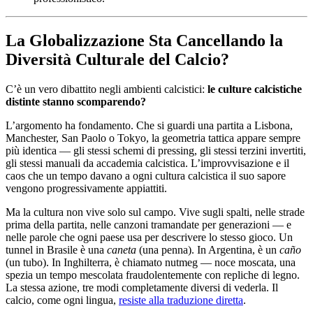
La Globalizzazione Sta Cancellando la
Diversità Culturale del Calcio?
C’è un vero dibattito negli ambienti calcistici:
le culture calcistiche
distinte stanno scomparendo?
L’argomento ha fondamento. Che si guardi una partita a Lisbona,
Manchester, San Paolo o Tokyo, la geometria tattica appare sempre
più identica — gli stessi schemi di pressing, gli stessi terzini invertiti,
gli stessi manuali da accademia calcistica. L’improvvisazione e il
caos che un tempo davano a ogni cultura calcistica il suo sapore
vengono progressivamente appiattiti.
Ma la cultura non vive solo sul campo. Vive sugli spalti, nelle strade
prima della partita, nelle canzoni tramandate per generazioni — e
nelle parole che ogni paese usa per descrivere lo stesso gioco. Un
tunnel in Brasile è una
caneta
(una penna). In Argentina, è un
caño
(un tubo). In Inghilterra, è chiamato nutmeg — noce moscata, una
spezia un tempo mescolata fraudolentemente con repliche di legno.
La stessa azione, tre modi completamente diversi di vederla. Il
calcio, come ogni lingua,
resiste alla traduzione diretta
.