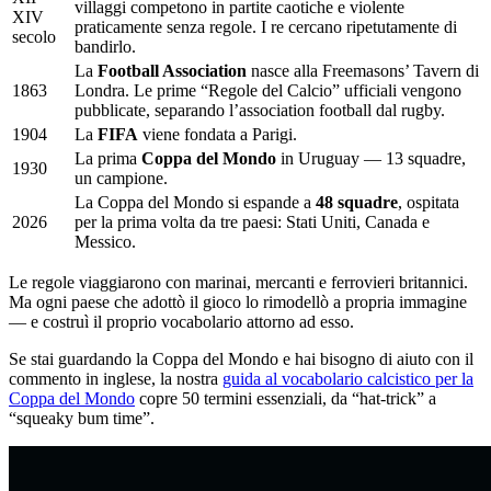
villaggi competono in partite caotiche e violente
XIV
praticamente senza regole. I re cercano ripetutamente di
secolo
bandirlo.
La
Football Association
nasce alla Freemasons’ Tavern di
1863
Londra. Le prime “Regole del Calcio” ufficiali vengono
pubblicate, separando l’association football dal rugby.
1904
La
FIFA
viene fondata a Parigi.
La prima
Coppa del Mondo
in Uruguay — 13 squadre,
1930
un campione.
La Coppa del Mondo si espande a
48 squadre
, ospitata
2026
per la prima volta da tre paesi: Stati Uniti, Canada e
Messico.
Le regole viaggiarono con marinai, mercanti e ferrovieri britannici.
Ma ogni paese che adottò il gioco lo rimodellò a propria immagine
— e costruì il proprio vocabolario attorno ad esso.
Se stai guardando la Coppa del Mondo e hai bisogno di aiuto con il
commento in inglese, la nostra
guida al vocabolario calcistico per la
Coppa del Mondo
copre 50 termini essenziali, da “hat-trick” a
“squeaky bum time”.