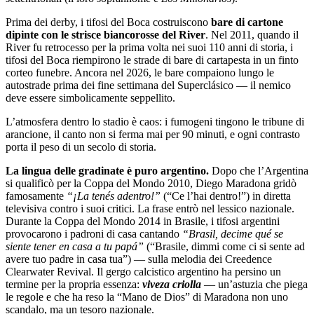
Prima dei derby, i tifosi del Boca costruiscono
bare di cartone
dipinte con le strisce biancorosse del River
. Nel 2011, quando il
River fu retrocesso per la prima volta nei suoi 110 anni di storia, i
tifosi del Boca riempirono le strade di bare di cartapesta in un finto
corteo funebre. Ancora nel 2026, le bare compaiono lungo le
autostrade prima dei fine settimana del Superclásico — il nemico
deve essere simbolicamente seppellito.
L’atmosfera dentro lo stadio è caos: i fumogeni tingono le tribune di
arancione, il canto non si ferma mai per 90 minuti, e ogni contrasto
porta il peso di un secolo di storia.
La lingua delle gradinate è puro argentino.
Dopo che l’Argentina
si qualificò per la Coppa del Mondo 2010, Diego Maradona gridò
famosamente
“¡La tenés adentro!”
(“Ce l’hai dentro!”) in diretta
televisiva contro i suoi critici. La frase entrò nel lessico nazionale.
Durante la Coppa del Mondo 2014 in Brasile, i tifosi argentini
provocarono i padroni di casa cantando
“Brasil, decime qué se
siente tener en casa a tu papá”
(“Brasile, dimmi come ci si sente ad
avere tuo padre in casa tua”) — sulla melodia dei Creedence
Clearwater Revival. Il gergo calcistico argentino ha persino un
termine per la propria essenza:
viveza criolla
— un’astuzia che piega
le regole e che ha reso la “Mano de Dios” di Maradona non uno
scandalo, ma un tesoro nazionale.