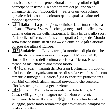
messicane sono multigenerazionali: nonni, genitori e figli
partecipano insieme. Un accentratore del pallone viene
chiamato
chupón
(ciucciotto) — parte di un vocabolario
gergale calcistico tanto colorato quanto qualsiasi altro nel
mondo ispanofono.
🇮🇹 Italia
— La parola
forza
definisce la cultura calcistica
italiana.
“Forza Azzurri!”
echeggia negli stadi e nelle piazze
durante ogni partita della nazionale. L’Italia ha dato allo sport
l’arte della sofferenza difensiva — quattro Coppe del Mondo
sono state costruite su di essa — e alcune delle più elaborate
coreografie ultras d’Europa.
🇿🇦 Sudafrica
— La vuvuzela, la trombetta di plastica che
ha fatto da colonna sonora alla Coppa del Mondo 2010,
rimane il simbolo della cultura calcistica africana. Nessun
torneo ha mai suonato allo stesso modo.
🇨🇦 Canada
— Ispirati dal Borussia Dortmund, i gruppi di
tifosi canadesi organizzano marce di strada verso lo stadio con
tamburi e fumogeni. Il calcio è già lo sport più praticato tra i
bambini canadesi; alcuni analisti prevedono che supererà
l’hockey nel giro di una generazione.
🇨🇳 Cina
— Mentre la nazionale maschile fatica, la
Cun
Chao
(Village Super League) nel Guizhou è diventata un
fenomeno di base. Il nome — 村超 — lo racchiude: calcio di
villaggio, preso tanto seriamente quanto qualsiasi campionato
professionistico.