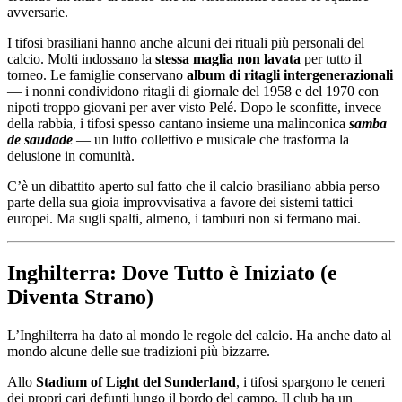
avversarie.
I tifosi brasiliani hanno anche alcuni dei rituali più personali del
calcio. Molti indossano la
stessa maglia non lavata
per tutto il
torneo. Le famiglie conservano
album di ritagli intergenerazionali
— i nonni condividono ritagli di giornale del 1958 e del 1970 con
nipoti troppo giovani per aver visto Pelé. Dopo le sconfitte, invece
della rabbia, i tifosi spesso cantano insieme una malinconica
samba
de saudade
— un lutto collettivo e musicale che trasforma la
delusione in comunità.
C’è un dibattito aperto sul fatto che il calcio brasiliano abbia perso
parte della sua gioia improvvisativa a favore dei sistemi tattici
europei. Ma sugli spalti, almeno, i tamburi non si fermano mai.
Inghilterra: Dove Tutto è Iniziato (e
Diventa Strano)
L’Inghilterra ha dato al mondo le regole del calcio. Ha anche dato al
mondo alcune delle sue tradizioni più bizzarre.
Allo
Stadium of Light del Sunderland
, i tifosi spargono le ceneri
dei propri cari defunti lungo il bordo del campo. Il club ha un