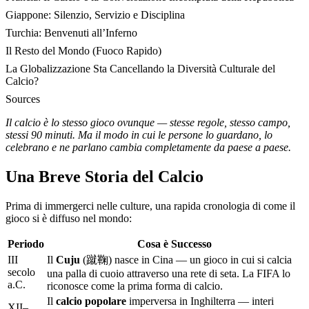
Giappone: Silenzio, Servizio e Disciplina
Turchia: Benvenuti all’Inferno
Il Resto del Mondo (Fuoco Rapido)
La Globalizzazione Sta Cancellando la Diversità Culturale del
Calcio?
Sources
Il calcio è lo stesso gioco ovunque — stesse regole, stesso campo,
stessi 90 minuti. Ma il modo in cui le persone lo guardano, lo
celebrano e ne parlano cambia completamente da paese a paese.
Una Breve Storia del Calcio
Prima di immergerci nelle culture, una rapida cronologia di come il
gioco si è diffuso nel mondo:
Periodo
Cosa è Successo
III
Il
Cuju
(蹴鞠) nasce in Cina — un gioco in cui si calcia
secolo
una palla di cuoio attraverso una rete di seta. La FIFA lo
a.C.
riconosce come la prima forma di calcio.
Il
calcio popolare
imperversa in Inghilterra — interi
XII–