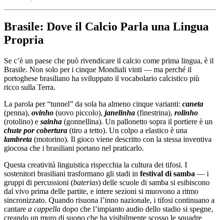
Brasile: Dove il Calcio Parla una Lingua
Propria
Se c’è un paese che può rivendicare il calcio come prima lingua, è il
Brasile. Non solo per i cinque Mondiali vinti — ma perché il
portoghese brasiliano ha sviluppato il vocabolario calcistico più
ricco sulla Terra.
La parola per “tunnel” da sola ha almeno cinque varianti:
caneta
(penna),
ovinho
(uovo piccolo),
janelinha
(finestrina),
rolinho
(rotolino) e
sainha
(gonnellina). Un pallonetto sopra il portiere è un
chute por cobertura
(tiro a tetto). Un colpo a elastico è una
lambreta
(motorino). Il gioco viene descritto con la stessa inventiva
giocosa che i brasiliani portano nel praticarlo.
Questa creatività linguistica rispecchia la cultura dei tifosi. I
sostenitori brasiliani trasformano gli stadi in
festival di samba
— i
gruppi di percussioni (
baterias
) delle scuole di samba si esibiscono
dal vivo prima delle partite, e intere sezioni si muovono a ritmo
sincronizzato. Quando risuona l’inno nazionale, i tifosi continuano a
cantare
a cappella
dopo che l’impianto audio dello stadio si spegne,
creando un muro di suono che ha visibilmente scosso le squadre