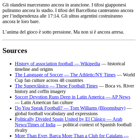
Gli olandesi marceranno ancora in arancione. I tifosi giapponesi
puliranno ancora lo stadio. I tifosi del Barcellona canteranno ancora
per l’indipendenza alle 17:14. Gli ultras argentini costruiranno
ancora le loro bare.
L’anima del gioco è sotto pressione. Ma non si è ancora arresa.
Sources
History of association football — Wikipedia
— historical
timeline and origins
The Language of Soccer — The Athletic/NY Times
— World
Cup fan culture across 48 countries
The Superclásico — These Football Times
— Boca vs. River
history and coffin imagery
Soccer Devotion Runs Deep in Latin America — AP News
— Latin American fan culture
Do You Speak Football? — Tom Williams (Bloomsbury)
—
global football vocabulary and expressions
Politically Divided Spain United by El Clásico — Arab
News/Times of India
— political context of Spanish football
rivalry
More Than Ever, Barça More Than a Club for Catalans —