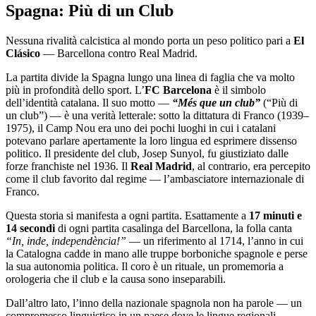
Spagna: Più di un Club
Nessuna rivalità calcistica al mondo porta un peso politico pari a
El
Clásico
— Barcellona contro Real Madrid.
La partita divide la Spagna lungo una linea di faglia che va molto
più in profondità dello sport. L’
FC Barcelona
è il simbolo
dell’identità catalana. Il suo motto —
“Més que un club”
(“Più di
un club”) — è una verità letterale: sotto la dittatura di Franco (1939–
1975), il Camp Nou era uno dei pochi luoghi in cui i catalani
potevano parlare apertamente la loro lingua ed esprimere dissenso
politico. Il presidente del club, Josep Sunyol, fu giustiziato dalle
forze franchiste nel 1936. Il
Real Madrid
, al contrario, era percepito
come il club favorito dal regime — l’ambasciatore internazionale di
Franco.
Questa storia si manifesta a ogni partita. Esattamente a
17 minuti e
14 secondi
di ogni partita casalinga del Barcellona, la folla canta
“In, inde, independència!”
— un riferimento al 1714, l’anno in cui
la Catalogna cadde in mano alle truppe borboniche spagnole e perse
la sua autonomia politica. Il coro è un rituale, un promemoria a
orologeria che il club e la causa sono inseparabili.
Dall’altro lato, l’inno della nazionale spagnola non ha parole — un
compromesso linguistico in un paese dove le lingue regionali