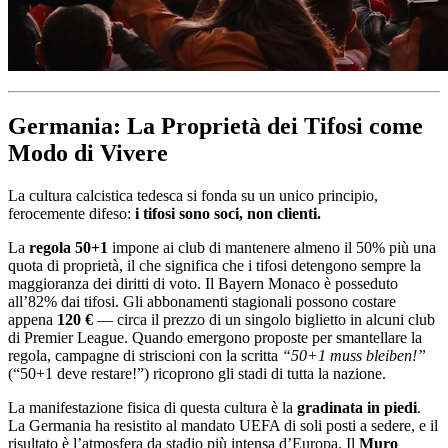
Germania: La Proprietà dei Tifosi come
Modo di Vivere
La cultura calcistica tedesca si fonda su un unico principio,
ferocemente difeso:
i tifosi sono soci, non clienti.
La
regola 50+1
impone ai club di mantenere almeno il 50% più una
quota di proprietà, il che significa che i tifosi detengono sempre la
maggioranza dei diritti di voto. Il Bayern Monaco è posseduto
all’82% dai tifosi. Gli abbonamenti stagionali possono costare
appena
120 €
— circa il prezzo di un singolo biglietto in alcuni club
di Premier League. Quando emergono proposte per smantellare la
regola, campagne di striscioni con la scritta
“50+1 muss bleiben!”
(“50+1 deve restare!”) ricoprono gli stadi di tutta la nazione.
La manifestazione fisica di questa cultura è la
gradinata in piedi
.
La Germania ha resistito al mandato UEFA di soli posti a sedere, e il
risultato è l’atmosfera da stadio più intensa d’Europa. Il
Muro