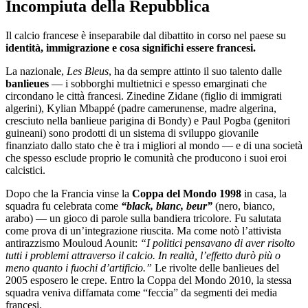
Incompiuta della Repubblica
Il calcio francese è inseparabile dal dibattito in corso nel paese su
identità, immigrazione e cosa significhi essere francesi.
La nazionale,
Les Bleus
, ha da sempre attinto il suo talento dalle
banlieues
— i sobborghi multietnici e spesso emarginati che
circondano le città francesi. Zinedine Zidane (figlio di immigrati
algerini), Kylian Mbappé (padre camerunense, madre algerina,
cresciuto nella banlieue parigina di Bondy) e Paul Pogba (genitori
guineani) sono prodotti di un sistema di sviluppo giovanile
finanziato dallo stato che è tra i migliori al mondo — e di una società
che spesso esclude proprio le comunità che producono i suoi eroi
calcistici.
Dopo che la Francia vinse la
Coppa del Mondo 1998
in casa, la
squadra fu celebrata come
“black, blanc, beur”
(nero, bianco,
arabo) — un gioco di parole sulla bandiera tricolore. Fu salutata
come prova di un’integrazione riuscita. Ma come notò l’attivista
antirazzismo Mouloud Aounit:
“I politici pensavano di aver risolto
tutti i problemi attraverso il calcio. In realtà, l’effetto durò più o
meno quanto i fuochi d’artificio.”
Le rivolte delle banlieues del
2005 esposero le crepe. Entro la Coppa del Mondo 2010, la stessa
squadra veniva diffamata come “feccia” da segmenti dei media
francesi.