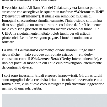
Il vecchio stadio Ali Sami Yen del Galatasaray era famoso per uno
striscione che accoglieva le squadre in trasferta:
“Welcome to Hell”
(“Benvenuti all’Inferno”). Il rituale era semplice: migliaia di
fumogeni si accendono simultaneamente, l’intero stadio si illumina
di rosso e giallo, e un muro di rumore così forte da far fisicamente
male colpisce i giocatori in trasferta mentre escono dal tunnel. La
UEFA ha ripetutamente multato i club turchi per gli articoli
pirotecnici. Le multe vengono pagate. I fuochi continuano a
bruciare.
La rivalità Galatasaray-Fenerbahçe divide Istanbul lungo linee
geografiche — lato europeo contro lato asiatico — e il derby,
conosciuto come il
Kıtalararası Derbi
(Derby Intercontinentale), è
uno dei pochi al mondo in cui i due club provengono letteralmente
da continenti diversi.
I cori sono incessanti, tribali e spesso improvvisati. Gli ultras turchi
sono orgogliosi della creatività lirica — insultare l’avversario è una
forma d’arte, e un nuovo coro intelligente può diventare leggendario
nel giro di una sola partita.