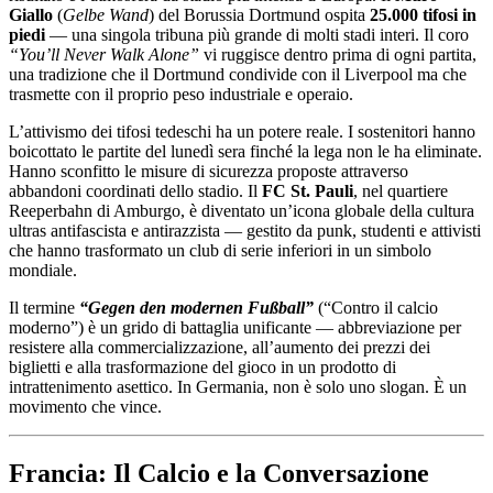
Giallo
(
Gelbe Wand
) del Borussia Dortmund ospita
25.000 tifosi in
piedi
— una singola tribuna più grande di molti stadi interi. Il coro
“You’ll Never Walk Alone”
vi ruggisce dentro prima di ogni partita,
una tradizione che il Dortmund condivide con il Liverpool ma che
trasmette con il proprio peso industriale e operaio.
L’attivismo dei tifosi tedeschi ha un potere reale. I sostenitori hanno
boicottato le partite del lunedì sera finché la lega non le ha eliminate.
Hanno sconfitto le misure di sicurezza proposte attraverso
abbandoni coordinati dello stadio. Il
FC St. Pauli
, nel quartiere
Reeperbahn di Amburgo, è diventato un’icona globale della cultura
ultras antifascista e antirazzista — gestito da punk, studenti e attivisti
che hanno trasformato un club di serie inferiori in un simbolo
mondiale.
Il termine
“Gegen den modernen Fußball”
(“Contro il calcio
moderno”) è un grido di battaglia unificante — abbreviazione per
resistere alla commercializzazione, all’aumento dei prezzi dei
biglietti e alla trasformazione del gioco in un prodotto di
intrattenimento asettico. In Germania, non è solo uno slogan. È un
movimento che vince.
Francia: Il Calcio e la Conversazione