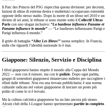
Il Parc des Princes del PSG rispecchia questa divisione: per decenni,
fazioni di ultras di estrema destra e multietnici occupavano estremità
opposte dello stesso stadio. Dopo la morte di un tifoso nel 2010 e un
divieto di sei anni, le tribune si sono riunite sotto il
Collectif Ultras
Paris
con uno slogan inclusivo:
“La banlieue influence Paname et
Paname influence le monde”
— “Le banlieues influenzano Parigi e
Parigi influenza il mondo.”
Il grido di battaglia
“Allez Les Bleus!”
suona semplice. In Francia,
nulla che riguardi l’identità nazionale lo è mai.
Giappone: Silenzio, Servizio e Disciplina
I tifosi giapponesi hanno stupito il mondo alla Coppa del Mondo
2022 — non con il rumore, ma con le
pulizie
. Dopo ogni partita,
gruppi di sostenitori giapponesi rimanevano indietro per raccogliere i
rifiuti dalle tribune. Non era una trovata pubblicitaria; è una norma
culturale radicata nel valore giapponese di lasciare un posto più
pulito di come lo si è trovato.
Ma la cultura calcistica giapponese ha un lato ancora più strano.
Alcuni club della J-League hanno sperimentato
partite in completo