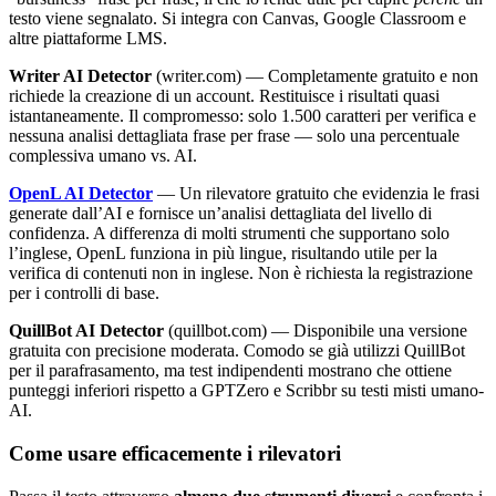
testo viene segnalato. Si integra con Canvas, Google Classroom e
altre piattaforme LMS.
Writer AI Detector
(writer.com) — Completamente gratuito e non
richiede la creazione di un account. Restituisce i risultati quasi
istantaneamente. Il compromesso: solo 1.500 caratteri per verifica e
nessuna analisi dettagliata frase per frase — solo una percentuale
complessiva umano vs. AI.
OpenL AI Detector
— Un rilevatore gratuito che evidenzia le frasi
generate dall’AI e fornisce un’analisi dettagliata del livello di
confidenza. A differenza di molti strumenti che supportano solo
l’inglese, OpenL funziona in più lingue, risultando utile per la
verifica di contenuti non in inglese. Non è richiesta la registrazione
per i controlli di base.
QuillBot AI Detector
(quillbot.com) — Disponibile una versione
gratuita con precisione moderata. Comodo se già utilizzi QuillBot
per il parafrasamento, ma test indipendenti mostrano che ottiene
punteggi inferiori rispetto a GPTZero e Scribbr su testi misti umano-
AI.
Come usare efficacemente i rilevatori