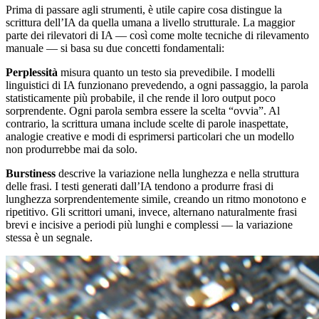
Prima di passare agli strumenti, è utile capire cosa distingue la
scrittura dell’IA da quella umana a livello strutturale. La maggior
parte dei rilevatori di IA — così come molte tecniche di rilevamento
manuale — si basa su due concetti fondamentali:
Perplessità
misura quanto un testo sia prevedibile. I modelli
linguistici di IA funzionano prevedendo, a ogni passaggio, la parola
statisticamente più probabile, il che rende il loro output poco
sorprendente. Ogni parola sembra essere la scelta “ovvia”. Al
contrario, la scrittura umana include scelte di parole inaspettate,
analogie creative e modi di esprimersi particolari che un modello
non produrrebbe mai da solo.
Burstiness
descrive la variazione nella lunghezza e nella struttura
delle frasi. I testi generati dall’IA tendono a produrre frasi di
lunghezza sorprendentemente simile, creando un ritmo monotono e
ripetitivo. Gli scrittori umani, invece, alternano naturalmente frasi
brevi e incisive a periodi più lunghi e complessi — la variazione
stessa è un segnale.