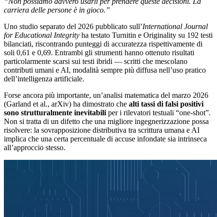
“Non possiamo davvero usarli per prendere queste decisioni. La
carriera delle persone è in gioco.”
Uno studio separato del 2026 pubblicato sull’
International Journal
for Educational Integrity
ha testato Turnitin e Originality su 192 testi
bilanciati, riscontrando punteggi di accuratezza rispettivamente di
soli 0,61 e 0,69. Entrambi gli strumenti hanno ottenuto risultati
particolarmente scarsi sui testi ibridi — scritti che mescolano
contributi umani e AI, modalità sempre più diffusa nell’uso pratico
dell’intelligenza artificiale.
Forse ancora più importante, un’analisi matematica del marzo 2026
(Garland et al., arXiv) ha dimostrato che
alti tassi di falsi positivi
sono strutturalmente inevitabili
per i rilevatori testuali “one-shot”.
Non si tratta di un difetto che una migliore ingegnerizzazione possa
risolvere: la sovrapposizione distributiva tra scrittura umana e AI
implica che una certa percentuale di accuse infondate sia intrinseca
all’approccio stesso.