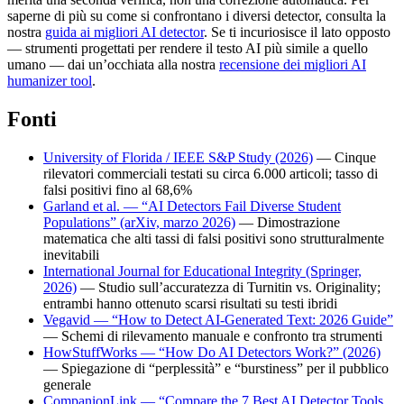
saperne di più su come si confrontano i diversi detector, consulta la
nostra
guida ai migliori AI detector
. Se ti incuriosisce il lato opposto
— strumenti progettati per rendere il testo AI più simile a quello
umano — dai un’occhiata alla nostra
recensione dei migliori AI
humanizer tool
.
Fonti
University of Florida / IEEE S&P Study (2026)
— Cinque
rilevatori commerciali testati su circa 6.000 articoli; tasso di
falsi positivi fino al 68,6%
Garland et al. — “AI Detectors Fail Diverse Student
Populations” (arXiv, marzo 2026)
— Dimostrazione
matematica che alti tassi di falsi positivi sono strutturalmente
inevitabili
International Journal for Educational Integrity (Springer,
2026)
— Studio sull’accuratezza di Turnitin vs. Originality;
entrambi hanno ottenuto scarsi risultati su testi ibridi
Vegavid — “How to Detect AI-Generated Text: 2026 Guide”
— Schemi di rilevamento manuale e confronto tra strumenti
HowStuffWorks — “How Do AI Detectors Work?” (2026)
— Spiegazione di “perplessità” e “burstiness” per il pubblico
generale
CompanionLink — “Compare the 7 Best AI Detector Tools