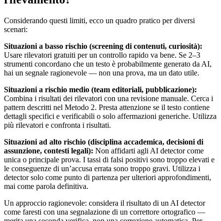
Considerando questi limiti, ecco un quadro pratico per diversi
scenari:
Situazioni a basso rischio (screening di contenuti, curiosità):
Usare rilevatori gratuiti per un controllo rapido va bene. Se 2–3
strumenti concordano che un testo è probabilmente generato da AI,
hai un segnale ragionevole — non una prova, ma un dato utile.
Situazioni a rischio medio (team editoriali, pubblicazione):
Combina i risultati dei rilevatori con una revisione manuale. Cerca i
pattern descritti nel Metodo 2. Presta attenzione se il testo contiene
dettagli specifici e verificabili o solo affermazioni generiche. Utilizza
più rilevatori e confronta i risultati.
Situazioni ad alto rischio (disciplina accademica, decisioni di
assunzione, contesti legali):
Non affidarti agli AI detector come
unica o principale prova. I tassi di falsi positivi sono troppo elevati e
le conseguenze di un’accusa errata sono troppo gravi. Utilizza i
detector solo come punto di partenza per ulteriori approfondimenti,
mai come parola definitiva.
Un approccio ragionevole: considera il risultato di un AI detector
come faresti con una segnalazione di un correttore ortografico —
merita una seconda verifica, non una correzione automatica. Per