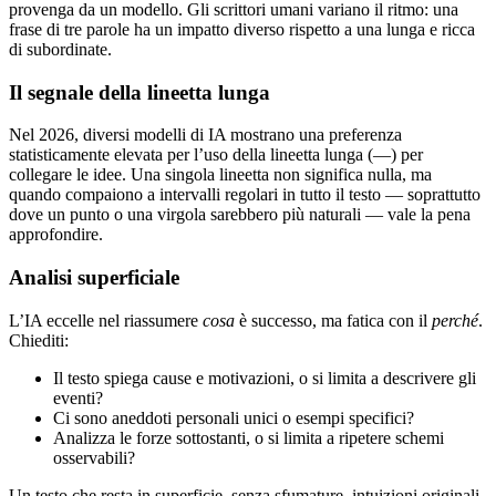
provenga da un modello. Gli scrittori umani variano il ritmo: una
frase di tre parole ha un impatto diverso rispetto a una lunga e ricca
di subordinate.
Il segnale della lineetta lunga
Nel 2026, diversi modelli di IA mostrano una preferenza
statisticamente elevata per l’uso della lineetta lunga (—) per
collegare le idee. Una singola lineetta non significa nulla, ma
quando compaiono a intervalli regolari in tutto il testo — soprattutto
dove un punto o una virgola sarebbero più naturali — vale la pena
approfondire.
Analisi superficiale
L’IA eccelle nel riassumere
cosa
è successo, ma fatica con il
perché
.
Chiediti:
Il testo spiega cause e motivazioni, o si limita a descrivere gli
eventi?
Ci sono aneddoti personali unici o esempi specifici?
Analizza le forze sottostanti, o si limita a ripetere schemi
osservabili?
Un testo che resta in superficie, senza sfumature, intuizioni originali