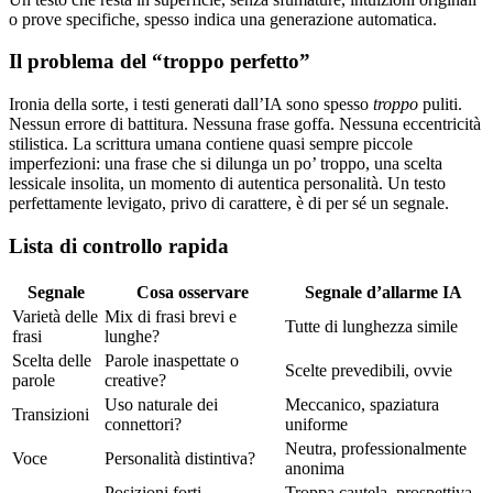
o prove specifiche, spesso indica una generazione automatica.
Il problema del “troppo perfetto”
Ironia della sorte, i testi generati dall’IA sono spesso
troppo
puliti.
Nessun errore di battitura. Nessuna frase goffa. Nessuna eccentricità
stilistica. La scrittura umana contiene quasi sempre piccole
imperfezioni: una frase che si dilunga un po’ troppo, una scelta
lessicale insolita, un momento di autentica personalità. Un testo
perfettamente levigato, privo di carattere, è di per sé un segnale.
Lista di controllo rapida
Segnale
Cosa osservare
Segnale d’allarme IA
Varietà delle
Mix di frasi brevi e
Tutte di lunghezza simile
frasi
lunghe?
Scelta delle
Parole inaspettate o
Scelte prevedibili, ovvie
parole
creative?
Uso naturale dei
Meccanico, spaziatura
Transizioni
connettori?
uniforme
Neutra, professionalmente
Voce
Personalità distintiva?
anonima
Posizioni forti,
Troppa cautela, prospettiva