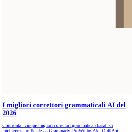
I migliori correttori grammaticali AI del
2026
Confronta i cinque migliori correttori grammaticali basati su
intelligenza artificiale — Grammarly, ProWritingAid, QuillBot,