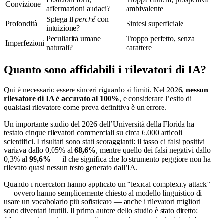
Convizione
affermazioni audaci?
ambivalente
Spiega il
perché
con
Profondità
Sintesi superficiale
intuizione?
Peculiarità umane
Troppo perfetto, senza
Imperfezioni
naturali?
carattere
Quanto sono affidabili i rilevatori di IA?
Qui è necessario essere sinceri riguardo ai limiti. Nel 2026,
nessun
rilevatore di IA è accurato al 100%
, e considerare l’esito di
qualsiasi rilevatore come prova definitiva è un errore.
Un importante studio del 2026 dell’Università della Florida ha
testato cinque rilevatori commerciali su circa 6.000 articoli
scientifici. I risultati sono stati scoraggianti: il tasso di falsi positivi
variava dallo 0,05% al
68,6%
, mentre quello dei falsi negativi dallo
0,3% al
99,6%
— il che significa che lo strumento peggiore non ha
rilevato quasi nessun testo generato dall’IA.
Quando i ricercatori hanno applicato un “lexical complexity attack”
— ovvero hanno semplicemente chiesto al modello linguistico di
usare un vocabolario più sofisticato — anche i rilevatori migliori
sono diventati inutili. Il primo autore dello studio è stato diretto: