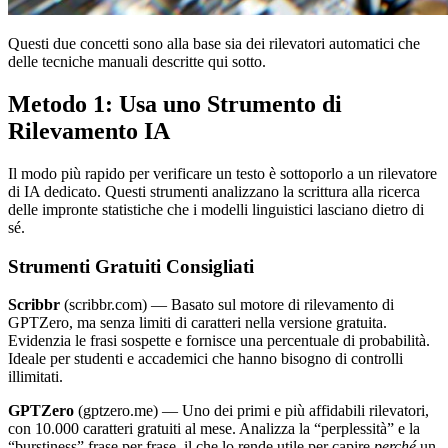
Questi due concetti sono alla base sia dei rilevatori automatici che
delle tecniche manuali descritte qui sotto.
Metodo 1: Usa uno Strumento di
Rilevamento IA
Il modo più rapido per verificare un testo è sottoporlo a un rilevatore
di IA dedicato. Questi strumenti analizzano la scrittura alla ricerca
delle impronte statistiche che i modelli linguistici lasciano dietro di
sé.
Strumenti Gratuiti Consigliati
Scribbr
(scribbr.com) — Basato sul motore di rilevamento di
GPTZero, ma senza limiti di caratteri nella versione gratuita.
Evidenzia le frasi sospette e fornisce una percentuale di probabilità.
Ideale per studenti e accademici che hanno bisogno di controlli
illimitati.
GPTZero
(gptzero.me) — Uno dei primi e più affidabili rilevatori,
con 10.000 caratteri gratuiti al mese. Analizza la “perplessità” e la
“burstiness” frase per frase, il che lo rende utile per capire
perché
un