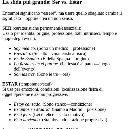
La sfida più grande: Ser vs. Estar
Entrambi significano “essere”, ma usare quello sbagliato cambia il
significato—oppure crea un non senso.
SER
(caratteristiche permanenti/essenziali):
Usalo per identità, origine, professione, tratti intrinseci, tempo e
luogo degli eventi.
Soy médico.
(Sono un medico—professione)
Eres alto.
(Sei alto—caratteristica fisica)
Es de España.
(È della Spagna—origine)
La fiesta es en el parque.
(La festa è al parco—luogo
dell’evento)
Son las tres.
(Sono le tre—ora)
ESTAR
(temporaneo/stati):
Si usa per emozioni, condizioni, localizzazione fisica di
oggetti/persone e azioni progressive.
Estoy cansado.
(Sono stanco—condizione)
Estamos en Madrid.
(Siamo a Madrid—posizione)
Está feliz.
(Lei è felice—stato emotivo)
Está lloviendo.
(Sta piovendo—azione progressiva)