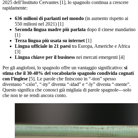
2025 dell’Instituto Cervantes [1], lo spagnolo continua a crescere
rapidamente:
636 milioni di parlanti nel mondo
(in aumento rispetto ai
550 milioni nel 2021) [1]
Seconda lingua madre più parlata
dopo il cinese mandarino
[1]
Terza lingua più usata su internet
[1]
Lingua ufficiale in 21 paesi
tra Europa, Americhe e Africa
[3]
Lingua chiave per il business
nei mercati emergenti [4]
Per gli anglofoni, lo spagnolo offre un vantaggio significativo:
si
stima che il 30-40% del vocabolario spagnolo condivida cognati
con l’inglese
[5]. Le parole che finiscono in “-tion” spesso
diventano “-ción”, “-ity” diventa “-idad” e “-ly” diventa “-mente”.
Questo significa che conosci già migliaia di parole spagnole—solo
che non te ne rendi ancora conto.