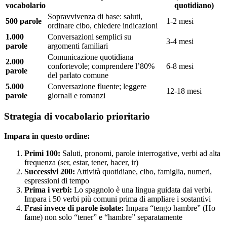
vocabolario
quotidiano)
Sopravvivenza di base: saluti,
500 parole
1-2 mesi
ordinare cibo, chiedere indicazioni
1.000
Conversazioni semplici su
3-4 mesi
parole
argomenti familiari
Comunicazione quotidiana
2.000
confortevole; comprendere l’80%
6-8 mesi
parole
del parlato comune
5.000
Conversazione fluente; leggere
12-18 mesi
parole
giornali e romanzi
Strategia di vocabolario prioritario
Impara in questo ordine:
Primi 100:
Saluti, pronomi, parole interrogative, verbi ad alta
frequenza (ser, estar, tener, hacer, ir)
Successivi 200:
Attività quotidiane, cibo, famiglia, numeri,
espressioni di tempo
Prima i verbi:
Lo spagnolo è una lingua guidata dai verbi.
Impara i 50 verbi più comuni prima di ampliare i sostantivi
Frasi invece di parole isolate:
Impara “tengo hambre” (Ho
fame) non solo “tener” e “hambre” separatamente