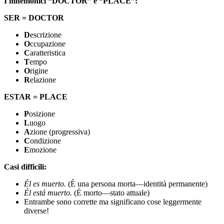
I mnemonici “DOCTOR” e “PLACE”:
SER = DOCTOR
D
escrizione
O
ccupazione
C
aratteristica
T
empo
O
rigine
R
elazione
ESTAR = PLACE
P
osizione
L
uogo
A
zione (progressiva)
C
ondizione
E
mozione
Casi difficili:
Él es muerto.
(È una persona morta—identità permanente)
Él está muerto.
(È morto—stato attuale)
Entrambe sono corrette ma significano cose leggermente
diverse!