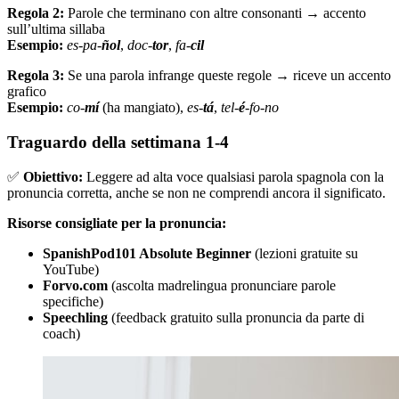
Regola 2:
Parole che terminano con altre consonanti → accento
sull’ultima sillaba
Esempio:
es-pa-
ñol
,
doc-
tor
,
fa-
cil
Regola 3:
Se una parola infrange queste regole → riceve un accento
grafico
Esempio:
co-
mí
(ha mangiato),
es-
tá
,
tel-
é
-fo-no
Traguardo della settimana 1-4
✅
Obiettivo:
Leggere ad alta voce qualsiasi parola spagnola con la
pronuncia corretta, anche se non ne comprendi ancora il significato.
Risorse consigliate per la pronuncia:
SpanishPod101 Absolute Beginner
(lezioni gratuite su
YouTube)
Forvo.com
(ascolta madrelingua pronunciare parole
specifiche)
Speechling
(feedback gratuito sulla pronuncia da parte di
coach)