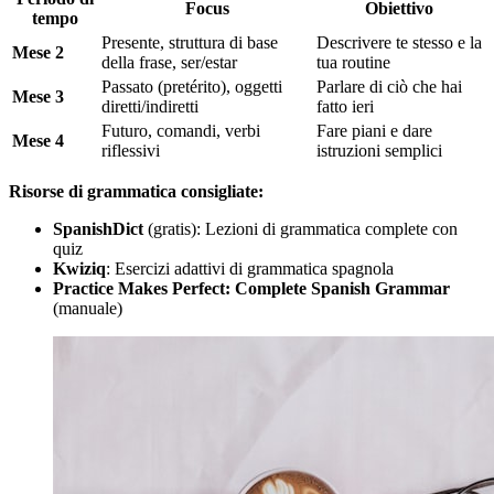
Focus
Obiettivo
tempo
Presente, struttura di base
Descrivere te stesso e la
Mese 2
della frase, ser/estar
tua routine
Passato (pretérito), oggetti
Parlare di ciò che hai
Mese 3
diretti/indiretti
fatto ieri
Futuro, comandi, verbi
Fare piani e dare
Mese 4
riflessivi
istruzioni semplici
Risorse di grammatica consigliate:
SpanishDict
(gratis): Lezioni di grammatica complete con
quiz
Kwiziq
: Esercizi adattivi di grammatica spagnola
Practice Makes Perfect: Complete Spanish Grammar
(manuale)