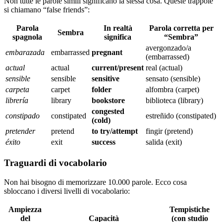
Non tutte le parole simili significano la stessa cosa. Queste trappole
si chiamano “false friends”:
Parola
In realtà
Parola corretta per
Sembra
spagnola
significa
“Sembra”
avergonzado/a
embarazada
embarrassed
pregnant
(embarrassed)
actual
actual
current/present
real (actual)
sensible
sensible
sensitive
sensato (sensible)
carpeta
carpet
folder
alfombra (carpet)
librería
library
bookstore
biblioteca (library)
congested
constipado
constipated
estreñido (constipated)
(cold)
pretender
pretend
to try/attempt
fingir (pretend)
éxito
exit
success
salida (exit)
Traguardi di vocabolario
Non hai bisogno di memorizzare 10.000 parole. Ecco cosa
sbloccano i diversi livelli di vocabolario:
Ampiezza
Tempistiche
del
Capacità
(con studio