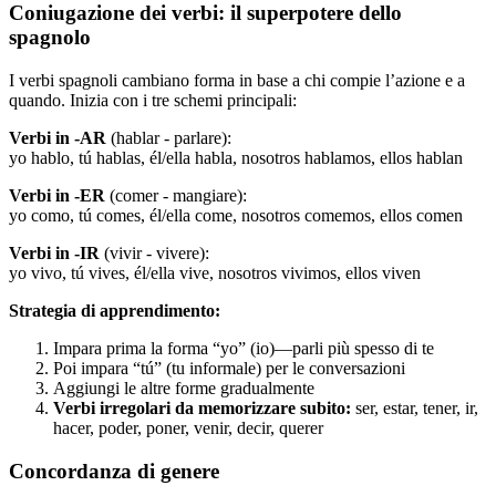
Coniugazione dei verbi: il superpotere dello
spagnolo
I verbi spagnoli cambiano forma in base a chi compie l’azione e a
quando. Inizia con i tre schemi principali:
Verbi in -AR
(hablar - parlare):
yo hablo, tú hablas, él/ella habla, nosotros hablamos, ellos hablan
Verbi in -ER
(comer - mangiare):
yo como, tú comes, él/ella come, nosotros comemos, ellos comen
Verbi in -IR
(vivir - vivere):
yo vivo, tú vives, él/ella vive, nosotros vivimos, ellos viven
Strategia di apprendimento:
Impara prima la forma “yo” (io)—parli più spesso di te
Poi impara “tú” (tu informale) per le conversazioni
Aggiungi le altre forme gradualmente
Verbi irregolari da memorizzare subito:
ser, estar, tener, ir,
hacer, poder, poner, venir, decir, querer
Concordanza di genere