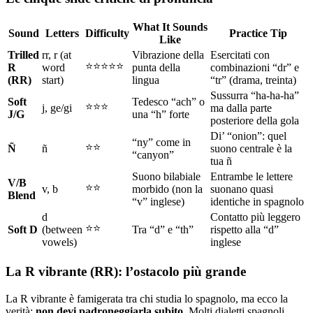
What It Sounds
Sound
Letters
Difficulty
Practice Tip
Like
Trilled
rr, r (at
Vibrazione della
Esercitati con
⭐⭐⭐⭐⭐
R
word
punta della
combinazioni “dr” e
(RR)
start)
lingua
“tr” (drama, treinta)
Sussurra “ha-ha-ha”
Soft
Tedesco “ach” o
⭐⭐⭐
j, ge/gi
ma dalla parte
J/G
una “h” forte
posteriore della gola
Di’ “onion”: quel
“ny” come in
⭐⭐
Ñ
ñ
suono centrale è la
“canyon”
tua ñ
Suono bilabiale
Entrambe le lettere
V/B
⭐⭐
v, b
morbido (non la
suonano quasi
Blend
“v” inglese)
identiche in spagnolo
d
Contatto più leggero
⭐⭐
Soft D
(between
Tra “d” e “th”
rispetto alla “d”
vowels)
inglese
La R vibrante (RR): l’ostacolo più grande
La R vibrante è famigerata tra chi studia lo spagnolo, ma ecco la
verità:
non devi padroneggiarla subito
. Molti dialetti spagnoli