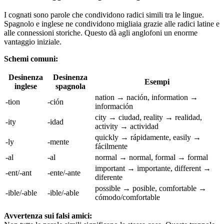
I cognati sono parole che condividono radici simili tra le lingue.
Spagnolo e inglese ne condividono migliaia grazie alle radici latine e
alle connessioni storiche. Questo dà agli anglofoni un enorme
vantaggio iniziale.
Schemi comuni:
Desinenza
Desinenza
Esempi
inglese
spagnola
nation → nación, information →
-tion
-ción
información
city → ciudad, reality → realidad,
-ity
-idad
activity → actividad
quickly → rápidamente, easily →
-ly
-mente
fácilmente
-al
-al
normal → normal, formal → formal
important → importante, different →
-ent/-ant
-ente/-ante
diferente
possible → posible, comfortable →
-ible/-able
-ible/-able
cómodo/comfortable
Avvertenza sui falsi amici: