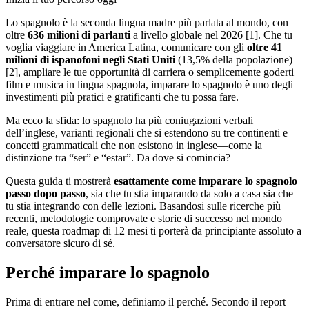
Lo spagnolo è la seconda lingua madre più parlata al mondo, con
oltre
636 milioni di parlanti
a livello globale nel 2026 [1]. Che tu
voglia viaggiare in America Latina, comunicare con gli
oltre 41
milioni di ispanofoni negli Stati Uniti
(13,5% della popolazione)
[2], ampliare le tue opportunità di carriera o semplicemente goderti
film e musica in lingua spagnola, imparare lo spagnolo è uno degli
investimenti più pratici e gratificanti che tu possa fare.
Ma ecco la sfida: lo spagnolo ha più coniugazioni verbali
dell’inglese, varianti regionali che si estendono su tre continenti e
concetti grammaticali che non esistono in inglese—come la
distinzione tra “ser” e “estar”. Da dove si comincia?
Questa guida ti mostrerà
esattamente come imparare lo spagnolo
passo dopo passo
, sia che tu stia imparando da solo a casa sia che
tu stia integrando con delle lezioni. Basandosi sulle ricerche più
recenti, metodologie comprovate e storie di successo nel mondo
reale, questa roadmap di 12 mesi ti porterà da principiante assoluto a
conversatore sicuro di sé.
Perché imparare lo spagnolo
Prima di entrare nel come, definiamo il perché. Secondo il report