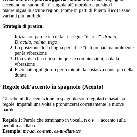
accettano un suono di “r” singola più morbido e persino i
madrelingua in alcune regioni (come in parti di Puerto Rico) usano
varianti più morbide.
Strategia di pratica:
Inizia con parole in cui la “r” segue “d” o “t”:
drama,
Drácula, treinta, trigo
La posizione della lingua per “d” e “t” ti prepara naturalmente
per la vibrazione
Una volta che ci riesci in queste combinazioni, isola la
vibrazione
Esercitati ogni giorno per 5 minuti: la costanza conta più della
durata
Regole dell’accento in spagnolo (Acento)
Gli schemi di accentazione in spagnolo sono regolari e basati su
regole: imparali una volta e pronuncerai correttamente le nuove
parole:
Regola 1:
Parole che terminano in vocali,
n
o
s
→ accento sulla
penultima sillaba
Esempio:
me-
sa
,
co-
men
,
es-
tu-dian
-tes