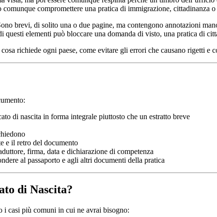
può comunque compromettere una pratica di immigrazione, cittadinanza o s
. Sono brevi, di solito una o due pagine, ma contengono annotazioni manos
i di questi elementi può bloccare una domanda di visto, una pratica di cit
, cosa richiede ogni paese, come evitare gli errori che causano rigetti e 
ocumento:
cato di nascita in forma integrale piuttosto che un estratto breve
ichiedono
tte e il retro del documento
aduttore, firma, data e dichiarazione di competenza
ndere al passaporto e agli altri documenti della pratica
ato di Nascita?
o i casi più comuni in cui ne avrai bisogno: